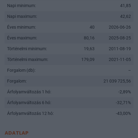
Napi minimum:
41,85
Napi maximum:
42,62
Éves minimum:
40
2026-06-26
Éves maximum:
80,16
2025-08-25
Történelmi minimum:
19,63
2011-08-19
Történelmi maximum:
179,09
2021-11-05
Forgalom (db):
–
Forgalom:
21 039 725,56
Árfolyamváltozás 1 hó:
-2,89%
Árfolyamváltozás 6 hó:
-32,71%
Árfolyamváltozás 12 hó:
-43,00%
ADATLAP