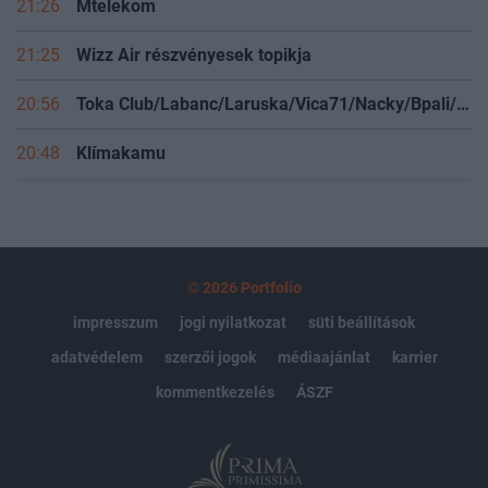
21:26
Mtelekom
21:25
Wizz Air részvényesek topikja
20:56
Toka Club/Labanc/Laruska/Vica71/Nacky/Bpali/Oldrider/Josefernando/Mcbull/Kawaszabi
20:48
Klímakamu
© 2026 Portfolio
impresszum
jogi nyilatkozat
süti beállítások
adatvédelem
szerzői jogok
médiaajánlat
karrier
kommentkezelés
ÁSZF