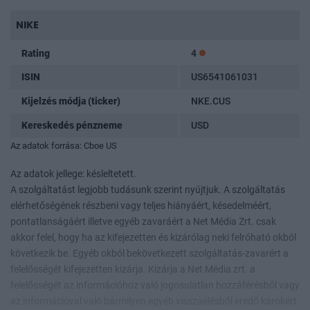
NIKE
Rating
4
ISIN
US6541061031
Kijelzés módja (ticker)
NKE.CUS
Kereskedés pénzneme
USD
Az adatok forrása: Cboe US
Az adatok jellege: késleltetett.
A szolgáltatást legjobb tudásunk szerint nyújtjuk. A szolgáltatás
elérhetőségének részbeni vagy teljes hiányáért, késedelméért,
pontatlanságáért illetve egyéb zavaráért a Net Média Zrt. csak
akkor felel, hogy ha az kifejezetten és kizárólag neki felróható okból
következik be. Egyéb okból bekövetkezett szolgáltatás-zavarért a
felelősségét kifejezetten kizárja. Kizárja a Net Média zrt. a
felelősségét az információhoz való jogosulatlan hozzáférésből vagy
az információval való bármilyen egyéb visszaélésből eredő károkért.