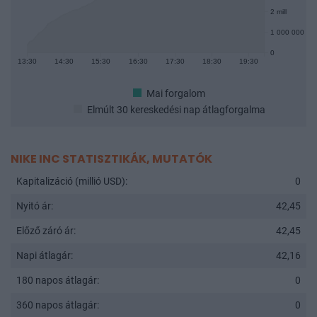
2 mill
1 000 000
0
13:30
14:30
15:30
16:30
17:30
18:30
19:30
Mai forgalom
Elmúlt 30 kereskedési nap átlagforgalma
NIKE INC STATISZTIKÁK, MUTATÓK
Kapitalizáció (millió USD):
0
Nyitó ár:
42,45
Előző záró ár:
42,45
Napi átlagár:
42,16
180 napos átlagár:
0
360 napos átlagár:
0