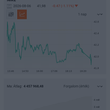
Coca-Cola Co
Intel Corp
Amazon.com
Netflix
2026-08-06
41,98
-0.47
(-1.11%)
Nike Inc
The Walt Disney Co
Összes árfolyam
42,6
Watchlist
42,4
Ez a funkció ingyenes regisztráció után érhető el.
Bejelentkezés után ide mentheted el a gyakran használt
42,2
árfolyamokat és befektetési alapokat.
Bejelentkezés
42,0
41,8
13:46
14:53
16:00
17:06
18:13
19:20
Ma:
Átlag:
4 457 968,48
4 mill
3 mill