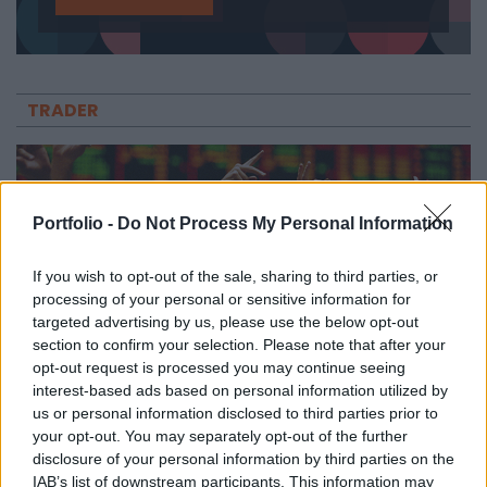
TRADER
Portfolio -
Do Not Process My Personal Information
If you wish to opt-out of the sale, sharing to third parties, or
processing of your personal or sensitive information for
targeted advertising by us, please use the below opt-out
section to confirm your selection. Please note that after your
opt-out request is processed you may continue seeing
interest-based ads based on personal information utilized by
us or personal information disclosed to third parties prior to
DÍJMENTES ONLINE ELŐADÁS
your opt-out. You may separately opt-out of the further
Limit, Stop, vagy Piaci? Megbízások, amikkel
disclosure of your personal information by third parties on the
nem lősz mellé!
IAB’s list of downstream participants. This information may