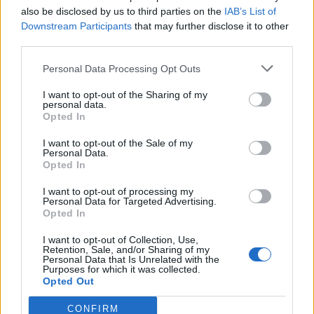
Ismerd meg a tőzsdei megbízások világát, és tanulj meg
also be disclosed by us to third parties on the
IAB’s List of
Downstream Participants
that may further disclose it to other
profin navigálni a piacokon! Megvizsgáljuk, mit takarnak a
third parties.
limit, stop és piaci megbízások, és mikor érdemes ezeket
alkalmazni. Bemutatjuk a leggyakoribb stratégiákat,
Personal Data Processing Opt Outs
amelyekkel a magyar és nemzetköz
I want to opt-out of the Sharing of my
personal data.
Opted In
I want to opt-out of the Sale of my
Personal Data.
Opted In
I want to opt-out of processing my
Personal Data for Targeted Advertising.
Opted In
I want to opt-out of Collection, Use,
Retention, Sale, and/or Sharing of my
Personal Data that Is Unrelated with the
Purposes for which it was collected.
DÍJMENTES ELŐADÁS
Opted Out
Divat vagy okosság? ETF-ek és a passzív
CONFIRM