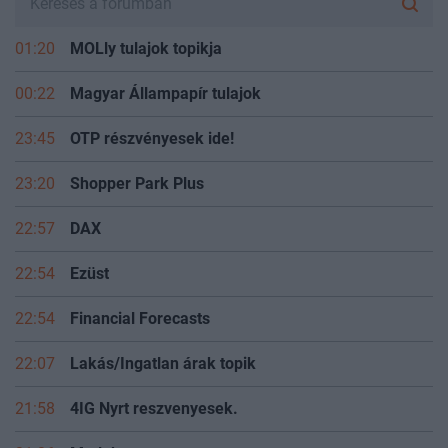
01:20
MOLly tulajok topikja
00:22
Magyar Állampapír tulajok
23:45
OTP részvényesek ide!
23:20
Shopper Park Plus
22:57
DAX
22:54
Ezüst
22:54
Financial Forecasts
22:07
Lakás/Ingatlan árak topik
21:58
4IG Nyrt reszvenyesek.