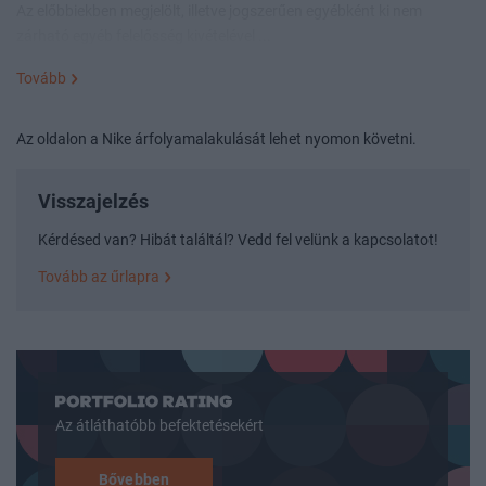
Az előbbiekben megjelölt, illetve jogszerűen egyébként ki nem
zárható egyéb felelősség kivételével ...
Tovább
Az oldalon a Nike árfolyamalakulását lehet nyomon követni.
Visszajelzés
Kérdésed van? Hibát találtál? Vedd fel velünk a kapcsolatot!
Tovább az űrlapra
Az átláthatóbb befektetésekért
Bővebben