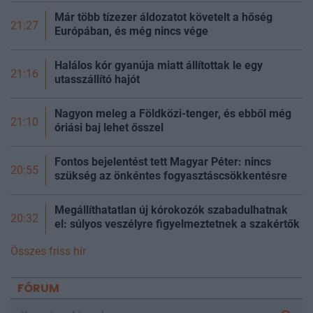
Már több tízezer áldozatot követelt a hőség
21:27
Európában, és még nincs vége
Halálos kór gyanúja miatt állítottak le egy
21:16
utasszállító hajót
Nagyon meleg a Földközi-tenger, és ebből még
21:10
óriási baj lehet ősszel
Fontos bejelentést tett Magyar Péter: nincs
20:55
szükség az önkéntes fogyasztáscsökkentésre
Megállíthatatlan új kórokozók szabadulhatnak
20:32
el: súlyos veszélyre figyelmeztetnek a szakértők
Összes friss hír
FÓRUM