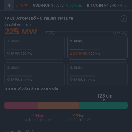
37
-0,01%
USD/HUF
317,13
0,05%
BITCOIN
64 340,74
0,12%
PAKSI ATOMERŐMŰ TELJESÍTMÉNYE
Összteljesítmény
225 MW
0 MW
2000 MW
1. blokk
2. blokk
0 MW
225 MW
/ 500 MW
/ 500 MW
3. blokk
4. blokk
0 MW
0 MW
/ 500 MW
/ 500 MW
DUNA VÍZÁLLÁSA PAKSNÁL
-128 cm
-144cm
-134cm
biztonsági határ
leállási küszöb
Forrás: OVF, HAEA