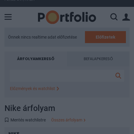
A Paksi Atomerőmű összteljesítménye 225 MW. A Duna vízállá
Önnek nincs realtime adat előfizetése
Előfizetek
ÁRFOLYAMKERESŐ
BEFALAPKERESŐ
Előzmények és watchlist
Legutóbbi keresések
Nike árfolyam
Nike Inc
Népszerű árfolyamok
Mentés watchlistre
Összes árfolyam
Apple
NVIDIA Corp
Microsoft Corp
Tesla
NIKE