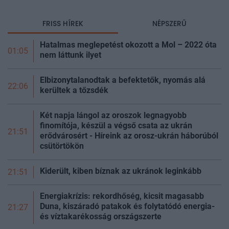
FRISS HÍREK
NÉPSZERŰ
Hatalmas meglepetést okozott a Mol – 2022 óta
01:05
nem láttunk ilyet
Elbizonytalanodtak a befektetők, nyomás alá
22:06
kerültek a
tőzsdék
Két napja lángol az oroszok legnagyobb
finomítója, készül a végső csata az ukrán
21:51
erődvárosért - Híreink az orosz-ukrán háborúból
csütörtökön
Kiderült, kiben bíznak az ukránok leginkább
21:51
Energiakrízis: rekordhőség, kicsit magasabb
Duna, kiszáradó patakok és folytatódó energia-
21:27
és víztakarékosság
országszerte