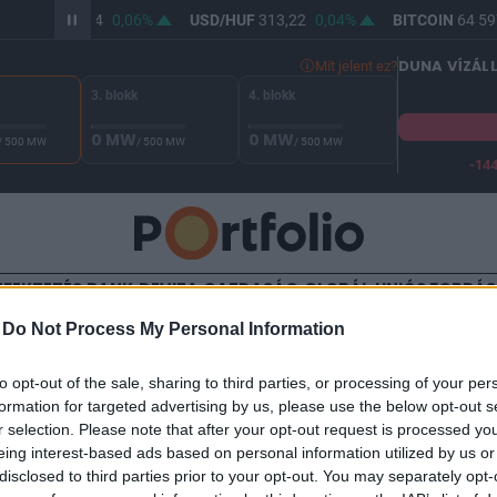
R/HUF
361,94
0,06%
USD/HUF
313,22
0,04%
BITCOIN
64 597
DUNA VÍZÁL
Mit jelent ez?
3. blokk
4. blokk
0 MW
0 MW
/ 500 MW
/ 500 MW
/ 500 MW
-14
A Duna vízállása Paksnál -132 cm. A biztonsági határ -144 cm,
EFEKTETÉS
BANK
DEVIZA
GAZDASÁG
GLOBÁL
UNIÓS FORRÁ
-
Do Not Process My Personal Information
TALOM
to opt-out of the sale, sharing to third parties, or processing of your per
zer-hullám Magyarországon
formation for targeted advertising by us, please use the below opt-out s
r selection. Please note that after your opt-out request is processed y
eing interest-based ads based on personal information utilized by us or
disclosed to third parties prior to your opt-out. You may separately opt-