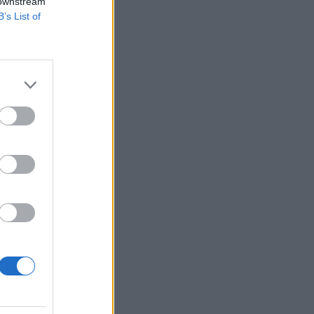
 downstream
B’s List of
megjelentek olyan
ociálisan nehéz
gezés, hogy
izetéses