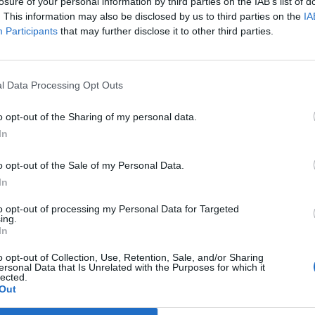
losure of your personal information by third parties on the IAB’s list of
. This information may also be disclosed by us to third parties on the
IA
lőtt futótűzszerű fertőzés ütötte fel a fejét Magyarországon, 
Participants
that may further disclose it to other third parties.
 olcsóbbak lettek, mint az alkohol. "Ez egy új jelenség, hogy sz
 jelent meg a kábítószer. Ez egy nyereségvágyból elkövetett mér
erdrogok. Egy gyorsan felépült hálózatot kell visszanyesni....
l Data Processing Opt Outs
o opt-out of the Sharing of my personal data.
ASÓNK!
In
a portfolio.hu hírarchívumához tartozik, melynek olvasása előf
o opt-out of the Sale of my Personal Data.
ötött.
In
övetkezőket tartalmazza:
to opt-out of processing my Personal Data for Targeted
 teljes cikkarchívum
ing.
 BÉT elmúlt 2 év napon belüli
In
o opt-out of Collection, Use, Retention, Sale, and/or Sharing
ersonal Data that Is Unrelated with the Purposes for which it
lected.
Előfizetés
Out