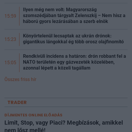
Ilyen még nem volt: Magyarország
szomszédjában tárgyalt Zelenszkij – Nem hisz a
15:59
háború gyors lezárásában a szerb elnök
Könyörtelenül lecsaptak az ukrán drónok:
15:23
gigantikus lángokkal ég több orosz olajfinomító
Rendkívüli incidens a határon: drón robbant fel a
NATO területén egy gázvezeték közelében,
15:05
azonnal lépett a közeli tagállam
Összes friss hír
TRADER
DÍJMENTES ONLINE ELŐADÁS
Limit, Stop, vagy Piaci? Megbízások, amikkel
nem lősz mellé!