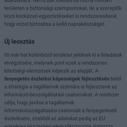
alakulására. Nemcsak fősodorba hozná minden
területen a biztonsági szempontokat, de a szereplők
közti kockázati egyeztetéseket is rendszeresítené,
hogy ezzel biztosítsa a kellő naprakészséget.
Új leosztás
Itt már hat különböző területet jelölnek ki a feladatok
elvégzésére, melynek pont ezek a rendszeres
kitettségi elemzések képezik az alapját. A
fenyegetés észlelési képességek fejlesztésén
belül
a stratégia a tagállamok számára is fejlesztené az
információ-beszolgáltatási csatornákat. A rendszer
célja, hogy javítsa a tagállamok
információszolgáltatási csatornáit a fenyegetések
észlelésére, ezekből az adatokat pedig az EU
egységes hírszerzési elemzőközpontja dolgozza