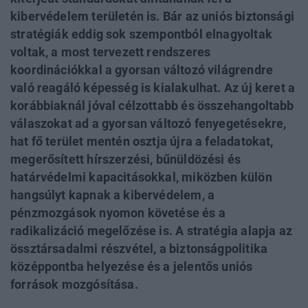
kibervédelem területén is. Bár az uniós biztonsági
stratégiák eddig sok szempontból elnagyoltak
voltak, a most tervezett rendszeres
koordinációkkal a gyorsan változó világrendre
való reagáló képesség is kialakulhat. Az új keret a
korábbiaknál jóval célzottabb és összehangoltabb
válaszokat ad a gyorsan változó fenyegetésekre,
hat fő terület mentén osztja újra a feladatokat,
megerősített hírszerzési, bűnüldözési és
határvédelmi kapacitásokkal, miközben külön
hangsúlyt kapnak a kibervédelem, a
pénzmozgások nyomon követése és a
radikalizáció megelőzése is. A stratégia alapja az
össztársadalmi részvétel, a biztonságpolitika
középpontba helyezése és a jelentős uniós
források mozgósítása.