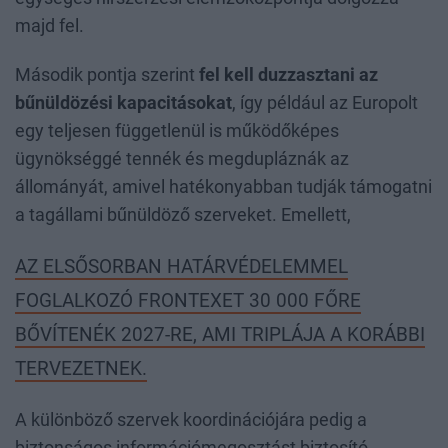
majd fel.
Második pontja szerint
fel kell duzzasztani az
bűnüldözési kapacitásokat
, így például az Europolt
egy teljesen függetlenül is működőképes
ügynökséggé tennék és megdupláznák az
állományát, amivel hatékonyabban tudják támogatni
a tagállami bűnüldöző szerveket. Emellett,
AZ ELSŐSORBAN HATÁRVÉDELEMMEL
FOGLALKOZÓ FRONTEXET 30 000 FŐRE
BŐVÍTENÉK 2027-RE, AMI TRIPLÁJA A KORÁBBI
TERVEZETNEK.
A különböző szervek koordinációjára pedig a
biztonságos információmegosztást biztosító