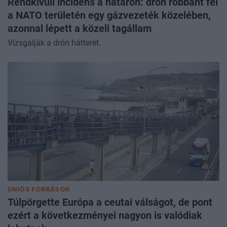
Rendkívüli incidens a határon: drón robbant fel
a NATO területén egy gázvezeték közelében,
azonnal lépett a közeli tagállam
Vizsgálják a drón hátterét.
UNIÓS FORRÁSOK
Túlpörgette Európa a ceutai válságot, de pont
ezért a következményei nagyon is valódiak