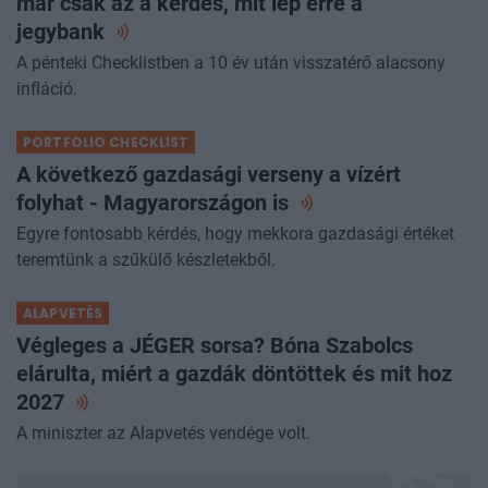
már csak az a kérdés, mit lép erre a
jegybank
A pénteki Checklistben a 10 év után visszatérő alacsony
infláció.
PORTFOLIO CHECKLIST
A következő gazdasági verseny a vízért
folyhat - Magyarországon
is
Egyre fontosabb kérdés, hogy mekkora gazdasági értéket
teremtünk a szűkülő készletekből.
ALAPVETÉS
Végleges a JÉGER sorsa? Bóna Szabolcs
elárulta, miért a gazdák döntöttek és mit hoz
2027
A miniszter az Alapvetés vendége volt.