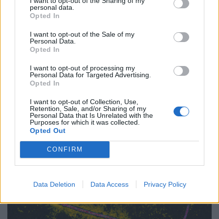
I want to opt-out of the Sharing of my
personal data.
Opted In
I want to opt-out of the Sale of my
Personal Data.
Opted In
I want to opt-out of processing my
Personal Data for Targeted Advertising.
GAZDASÁG
Opted In
Megszólalt Magyar Péter az új köztársasági
I want to opt-out of Collection, Use,
elnökről: elfogadta a felkérést Baka András
Retention, Sale, and/or Sharing of my
Personal Data that Is Unrelated with the
Egy közös fényképet is közzétett a miniszterelnök.
Purposes for which it was collected.
Opted Out
CONFIRM
Data Deletion
Data Access
Privacy Policy