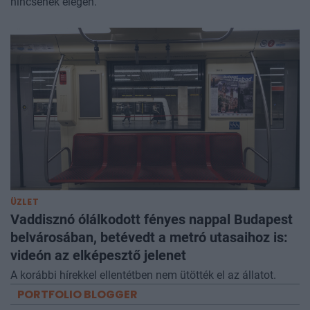
nincsenek elegen.
ÜZLET
Vaddisznó ólálkodott fényes nappal Budapest
belvárosában, betévedt a metró utasaihoz is:
videón az elképesztő jelenet
A korábbi hírekkel ellentétben nem ütötték el az állatot.
PORTFOLIO BLOGGER