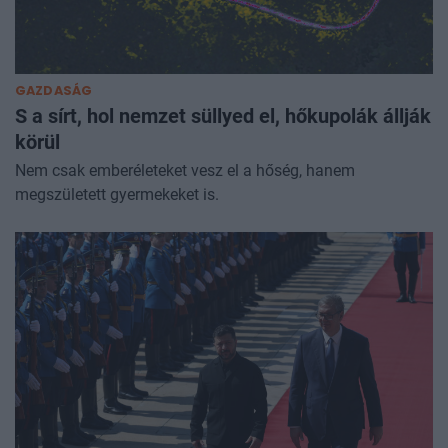
GAZDASÁG
S a sírt, hol nemzet süllyed el, hőkupolák állják
körül
Nem csak emberéleteket vesz el a hőség, hanem
megszületett gyermekeket is.