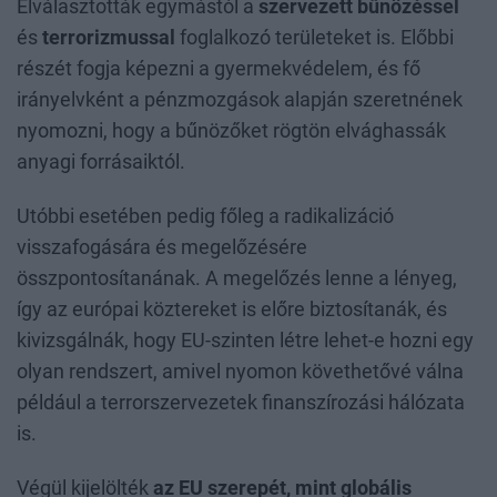
Elválasztották egymástól a
szervezett bűnözéssel
és
terrorizmussal
foglalkozó területeket is. Előbbi
részét fogja képezni a gyermekvédelem, és fő
irányelvként a pénzmozgások alapján szeretnének
nyomozni, hogy a bűnözőket rögtön elvághassák
anyagi forrásaiktól.
Utóbbi esetében pedig főleg a radikalizáció
visszafogására és megelőzésére
összpontosítanának. A megelőzés lenne a lényeg,
így az európai köztereket is előre biztosítanák, és
kivizsgálnák, hogy EU-szinten létre lehet-e hozni egy
olyan rendszert, amivel nyomon követhetővé válna
például a terrorszervezetek finanszírozási hálózata
is.
Végül kijelölték
az EU szerepét, mint globális