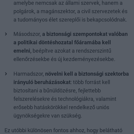
amelybe nemcsak az állami szervek, hanem a
polgárok, a magánszektor, a civil szervezetek és
a tudományos élet szereplői is bekapcsolódnak.
Másodszor,
a biztonsági szempontokat valóban
a politikai döntéshozatal főáramába kell
emelni,
beépítve azokat a rendszerszintű
ellenőrzésekbe és új kezdeményezésekbe.
Harmadszor,
növelni kell a biztonsági szektorba
irányuló beruházásokat
: több forrást kell
biztosítani a bűnüldözésre, fejlettebb
felszerelésekre és technológiákra, valamint
erősebb hatáskörökkel rendelkező uniós
ügynökségekre van szükség.
Ez utóbbi különösen fontos ahhoz, hogy belátható