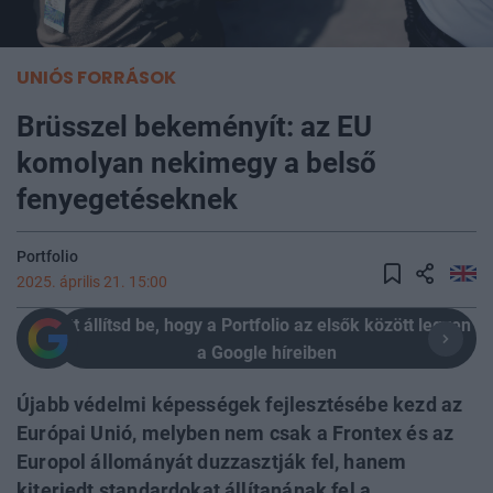
UNIÓS FORRÁSOK
Brüsszel bekeményít: az EU
komolyan nekimegy a belső
fenyegetéseknek
Portfolio
2025. április 21. 15:00
Itt állítsd be, hogy a Portfolio az elsők között legyen
a Google híreiben
Újabb védelmi képességek fejlesztésébe kezd az
Európai Unió, melyben nem csak a Frontex és az
Europol állományát duzzasztják fel, hanem
kiterjedt standardokat állítanának fel a