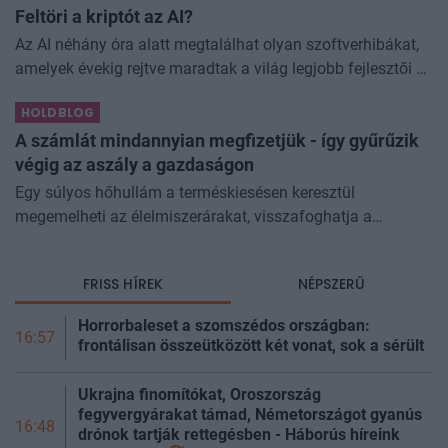
Feltöri a kriptót az AI?
Az AI néhány óra alatt megtalálhat olyan szoftverhibákat,
amelyek évekig rejtve maradtak a világ legjobb fejlesztői és
biztonsági szakemberei előtt. A kriptovilágban ennek
HOLDBLOG
különösen nagy...
A számlát mindannyian megfizetjük - így gyűrűzik
végig az aszály a gazdaságon
Egy súlyos hőhullám a terméskiesésen keresztül
megemelheti az élelmiszerárakat, visszafoghatja a
gazdasági növekedést, ronthatja a termelékenységet, sőt
még az állam finanszírozását is m
FRISS HÍREK
NÉPSZERŰ
Horrorbaleset a szomszédos országban:
16:57
frontálisan összeütközött két vonat, sok a sérült
Ukrajna finomítókat, Oroszország
fegyvergyárakat támad, Németországot gyanús
16:48
drónok tartják rettegésben - Háborús híreink