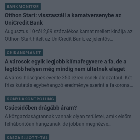
BANKMONITOR
Otthon Start: visszaszáll a kamatversenybe az
UniCredit Bank
Augusztus 10-tól 2,89 százalékos kamat mellett kínálja az
Otthon Start hitelt az UniCredit Bank, ez jelentős
megtakarítást jelenthet a standard évi 3 százalékos
CHIKANSPLANET
kamathoz képest. De arról sem s
A városok egyik legjobb klímafegyvere a fa, de a
legtöbb helyen még mindig nem ültetnek eleget
A városi hőségnek évente 350 ezren esnek áldozatául. Két
friss kutatás egybehangzó eredménye szerint a fakorona
akár a városi hőszigethatás felét is semlegesítheti
KONYHAKONTROLLING
Csúcsidőben drágább áram?
A közgazdaságtannak vannak olyan területei, amik elsőre
felháborítóan hangzanak, de jobban megnézve
összességében jobb kimenethez vezetnek. Az igaz, hogy
KASZA ELLIOTT-TAL
némi kellemetlenséggel is járnak. Az