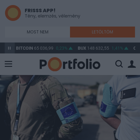
FRISSS APP!
Tény, elemzés, vélemény
MOST NEM
LETÖLTÖM
BITCOIN
65 036,99
0,23%
BUX
148 632,55
1,41%
OTP
46 8