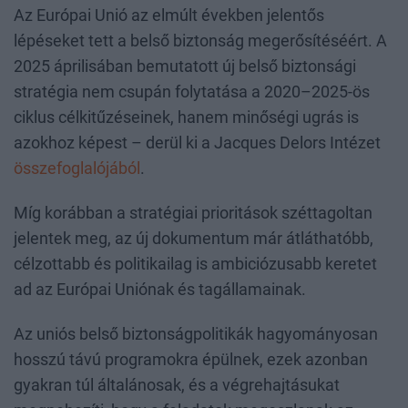
Az Európai Unió az elmúlt években jelentős
lépéseket tett a belső biztonság megerősítéséért. A
2025 áprilisában bemutatott új belső biztonsági
stratégia nem csupán folytatása a 2020–2025-ös
ciklus célkitűzéseinek, hanem minőségi ugrás is
azokhoz képest – derül ki a Jacques Delors Intézet
összefoglalójából
.
Míg korábban a stratégiai prioritások széttagoltan
jelentek meg, az új dokumentum már átláthatóbb,
célzottabb és politikailag is ambiciózusabb keretet
ad az Európai Uniónak és tagállamainak.
Az uniós belső biztonságpolitikák hagyományosan
hosszú távú programokra épülnek, ezek azonban
gyakran túl általánosak, és a végrehajtásukat