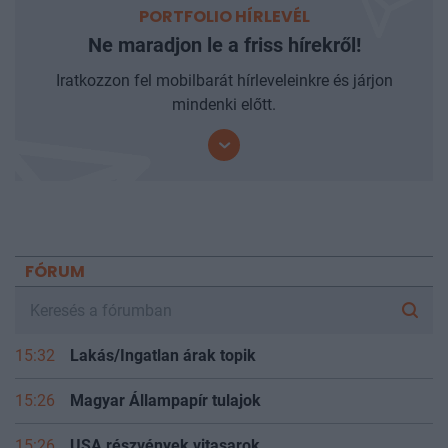
PORTFOLIO HÍRLEVÉL
Ne maradjon le a friss hírekről!
Iratkozzon fel mobilbarát hírleveleinkre és járjon
mindenki előtt.
FÓRUM
15:32
Lakás/Ingatlan árak topik
15:26
Magyar Állampapír tulajok
15:26
USA részvények vitasarok