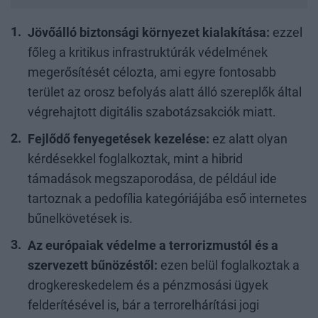
Jövőálló biztonsági környezet kialakítása:
ezzel
főleg a kritikus infrastruktúrák védelmének
megerősítését célozta, ami egyre fontosabb
terület az orosz befolyás alatt álló szereplők által
végrehajtott digitális szabotázsakciók miatt.
Fejlődő fenyegetések kezelése:
ez alatt olyan
kérdésekkel foglalkoztak, mint a hibrid
támadások megszaporodása, de például ide
tartoznak a pedofília kategóriájába eső internetes
bűnelkövetések is.
Az európaiak védelme a terrorizmustól és a
szervezett bűnözéstől:
ezen belül foglalkoztak a
drogkereskedelem és a pénzmosási ügyek
felderítésével is, bár a terrorelhárítási jogi