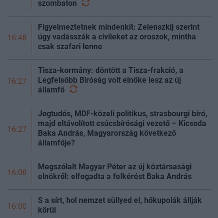
szombaton
Figyelmeztetnek mindenkit: Zelenszkij szerint
úgy vadásszák a civileket az oroszok, mintha
16:48
csak szafari lenne
Tisza-kormány: döntött a Tisza-frakció, a
Legfelsőbb Bíróság volt elnöke lesz az új
16:27
államfő
Jogtudós, MDF-közeli politikus, strasbourgi bíró,
majd eltávolított csúcsbírósági vezető – Kicsoda
16:27
Baka András, Magyarország következő
államfője?
Megszólalt Magyar Péter az új köztársasági
16:08
elnökről: elfogadta a felkérést Baka András
S a sírt, hol nemzet süllyed el, hőkupolák állják
16:00
körül