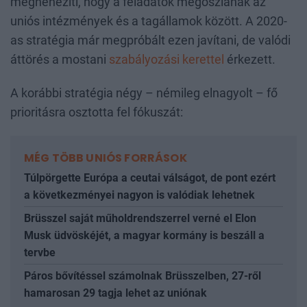
megnehezíti, hogy a feladatok megoszlanak az
uniós intézmények és a tagállamok között. A 2020-
as stratégia már megpróbált ezen javítani, de valódi
áttörés a mostani
szabályozási kerettel
érkezett.
A korábbi stratégia négy – némileg elnagyolt – fő
prioritásra osztotta fel fókuszát:
MÉG TÖBB UNIÓS FORRÁSOK
Túlpörgette Európa a ceutai válságot, de pont ezért
a következményei nagyon is valódiak lehetnek
Brüsszel saját műholdrendszerrel verné el Elon
Musk üdvöskéjét, a magyar kormány is beszáll a
tervbe
Páros bővítéssel számolnak Brüsszelben, 27-ről
hamarosan 29 tagja lehet az uniónak