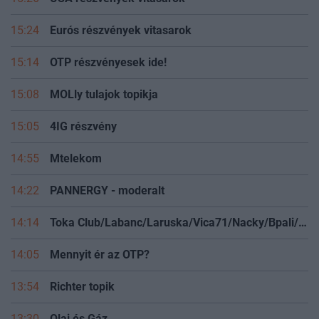
15:24
Eurós részvények vitasarok
15:14
OTP részvényesek ide!
15:08
MOLly tulajok topikja
15:05
4IG részvény
14:55
Mtelekom
14:22
PANNERGY - moderalt
14:14
Toka Club/Labanc/Laruska/Vica71/Nacky/Bpali/Oldrider/Josefernando/Mcbull/Kawaszabi
14:05
Mennyit ér az OTP?
13:54
Richter topik
13:30
Olaj és Gáz