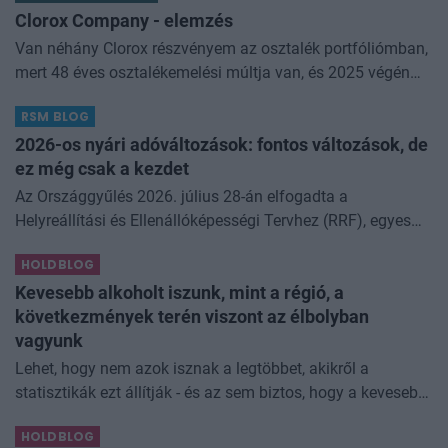
Clorox Company - elemzés
Van néhány Clorox részvényem az osztalék portfóliómban,
mert 48 éves osztalékemelési múltja van, és 2025 végén
úgy láttam, hogy jó áron meg tudom venni ezt a majdnem
RSM BLOG
dividend king-et. Azt
2026-os nyári adóváltozások: fontos változások, de
ez még csak a kezdet
Az Országgyűlés 2026. július 28-án elfogadta a
Helyreállítási és Ellenállóképességi Tervhez (RRF), egyes
kormányprogramokhoz és kormányhatározatokhoz
HOLDBLOG
kapcsolódó adóintézkedésekről, v
Kevesebb alkoholt iszunk, mint a régió, a
következmények terén viszont az élbolyban
vagyunk
Lehet, hogy nem azok isznak a legtöbbet, akikről a
statisztikák ezt állítják - és az sem biztos, hogy a kevesebb
elfogyasztott alkohol kisebb társadalmi kárral... The post
HOLDBLOG
Kevesebb alkoholt iszunk