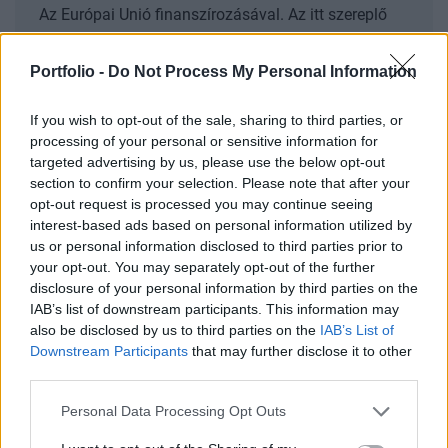
Az Európai Unió finanszírozásával. Az itt szereplő
vélemények és állítások a szerző(k) álláspontját
tükrözik, és nem feltétlenül egyeznek meg az
Portfolio -
Do Not Process My Personal Information
Európai Unió vagy az Európai Bizottság hivatalos
álláspontjával. Sem az Európai Unió, sem az
If you wish to opt-out of the sale, sharing to third parties, or
Európai Bizottság nem vonható felelősségre
processing of your personal or sensitive information for
targeted advertising by us, please use the below opt-out
miattuk.
section to confirm your selection. Please note that after your
opt-out request is processed you may continue seeing
interest-based ads based on personal information utilized by
us or personal information disclosed to third parties prior to
Címkék:
Európai Unió,
kiberbiztonság,
oroszország,
migráció,
your opt-out. You may separately opt-out of the further
határvédelem,
terrorizmus,
biztonság,
stratégia,
disclosure of your personal information by third parties on the
szervezett bűnözés,
EUyou
IAB’s list of downstream participants. This information may
also be disclosed by us to third parties on the
IAB’s List of
CÍMLAPRÓL AJÁNLJUK
Downstream Participants
that may further disclose it to other
third parties.
Personal Data Processing Opt Outs