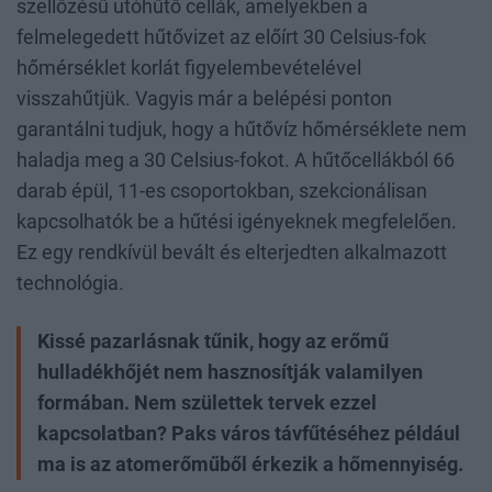
szellőzésű utóhűtő cellák, amelyekben a
felmelegedett hűtővizet az előírt 30 Celsius-fok
hőmérséklet korlát figyelembevételével
visszahűtjük. Vagyis már a belépési ponton
garantálni tudjuk, hogy a hűtővíz hőmérséklete nem
haladja meg a 30 Celsius-fokot. A hűtőcellákból 66
darab épül, 11-es csoportokban, szekcionálisan
kapcsolhatók be a hűtési igényeknek megfelelően.
Ez egy rendkívül bevált és elterjedten alkalmazott
technológia.
Kissé pazarlásnak tűnik, hogy az erőmű
hulladékhőjét nem hasznosítják valamilyen
formában. Nem születtek tervek ezzel
kapcsolatban? Paks város távfűtéséhez például
ma is az atomerőműből érkezik a hőmennyiség.