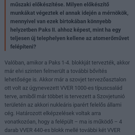
műszaki előkészítése. Milyen előkészítő
munkákat végeztek el annak idején a mérnökök,
mennyivel van ezek birtokában könnyebb
helyzetben Paks II. ahhoz képest, mint ha egy
teljesen új telephelyen kellene az atomerőművet
felépíteni?
Valóban, amikor a Paks 1-4. blokkját tervezték, akkor
már elvi szinten felmerült a további bővítés
lehetősége is. Akkor már a szovjet tervezőasztalon
ott volt az úgynevezett VVER 1000-es típuscsalád
terve, amiből már többet is tervezett a Szovjetunió
területén az akkori nukleáris iparért felelős állami
cég. Határozott elképzelések voltak arra
vonatkozóan, hogy a felépült – ma is működő – 4
darab VVER 440-es blokk mellé további két VVER