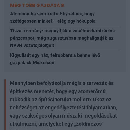
MÉG TÖBB GAZDASÁG
Atombomba sem kell a Skynetnek, hogy
szétégessen minket – elég egy hőkupola
Tisza-kormány: megnyitják a vasútmodernizációs
pénzcsapot, még augusztusban meghallgatják az
NVVH vezetőjelöltjeit
Kigyulladt egy ház, felrobbant a benne lévő
gázpalack Miskolcon
Mennyiben befolyásolja mégis a tervezés és
építkezés menetét, hogy egy atomerőmű
működik az építési terület mellett? Okoz ez
nehézséget az engedélyeztetési folyamatban,
vagy szükséges olyan műszaki megoldásokat
alkalmazni, amelyeket egy „zöldmezős”