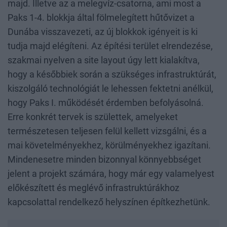
majd. Illetve az a melegvíz-csatorna, ami most a
Paks 1-4. blokkja által fölmelegített hűtővizet a
Dunába visszavezeti, az új blokkok igényeit is ki
tudja majd elégíteni. Az építési terület elrendezése,
szakmai nyelven a site layout úgy lett kialakítva,
hogy a későbbiek során a szükséges infrastruktúrát,
kiszolgáló technológiát le lehessen fektetni anélkül,
hogy Paks I. működését érdemben befolyásolná.
Erre konkrét tervek is születtek, amelyeket
természetesen teljesen felül kellett vizsgálni, és a
mai követelményekhez, körülményekhez igazítani.
Mindenesetre minden bizonnyal könnyebbséget
jelent a projekt számára, hogy már egy valamelyest
előkészített és meglévő infrastruktúrákhoz
kapcsolattal rendelkező helyszínen építkezhetünk.