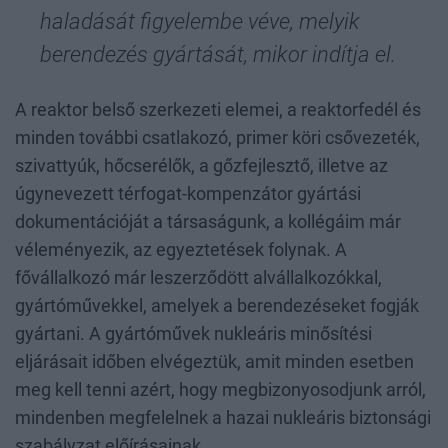
haladását figyelembe véve, melyik
berendezés gyártását, mikor indítja el.
A reaktor belső szerkezeti elemei, a reaktorfedél és
minden további csatlakozó, primer köri csővezeték,
szivattyúk, hőcserélők, a gőzfejlesztő, illetve az
úgynevezett térfogat-kompenzátor gyártási
dokumentációját a társaságunk, a kollégáim már
véleményezik, az egyeztetések folynak. A
fővállalkozó már leszerződött alvállalkozókkal,
gyártóművekkel, amelyek a berendezéseket fogják
gyártani. A gyártóművek nukleáris minősítési
eljárásait időben elvégeztük, amit minden esetben
meg kell tenni azért, hogy megbizonyosodjunk arról,
mindenben megfelelnek a hazai nukleáris biztonsági
szabályzat előírásainak.