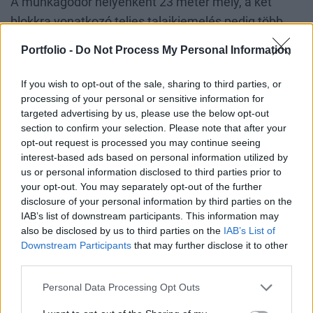
A munkagödör helyenként 23 méter mély, a két
blokkra vonatkozó teljes talajkiemelés pedig több
mint 3 millió köbmétert jelent majd. Ahogy
Portfolio -
Do Not Process My Personal Information
említettem, a korábbi bővítési terveknek
megfelelően évtizedekkel ezelőtt megtörtént a
If you wish to opt-out of the sale, sharing to third parties, or
processing of your personal or sensitive information for
terület rendezése, talajfeltöltés, amit jórészt az 1-4
targeted advertising by us, please use the below opt-out
blokk építésénél kitermelt talajjal oldottak meg. Első
section to confirm your selection. Please note that after your
lépésként ezt a korábban feltöltött terület legfelső, 5
opt-out request is processed you may continue seeing
interest-based ads based on personal information utilized by
méter vastagságú rétegét kellett letermelni, amit az
us or personal information disclosed to third parties prior to
építési terület melletti ideiglenes depóniákba
your opt-out. You may separately opt-out of the further
helyezett el a kivitelező Duna Aszfalt cég.
disclosure of your personal information by third parties on the
IAB’s list of downstream participants. This information may
also be disclosed by us to third parties on the
IAB’s List of
A megszilárdított talaj egy részének a kiemelése a
Downstream Participants
that may further disclose it to other
következő fázis a munkában. Ennek oka, hogy a
third parties.
talajszilárdítás során a bejuttatott anyag nemcsak a
Personal Data Processing Opt Outs
tervek szerinti végleges talajréteget köti meg,
hanem az a fölöttit is. A cementált réteget