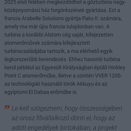
2025 első felében megkezdődhet a gőzturbina nagy-
középnyomású ház forgórészének gyártása. Ezt a
francia Arabelle Solutions gyártja Paks II. számára,
amely ma már újra francia tulajdonban van. A
turbina a korábbi Alstom cég saját, kifejezetten
atomerőművek számára kifejlesztett
turbinacsaládjába tartozik, a ma elérhető egyik
legkorszerűbb berendezés. Ehhez hasonló turbina
kerül például az Egyesült Királyságban épülő Hinkley
Point C atomerőműbe, illetve a szintén VVER 1200-
as technológiát használó török Akkuyu és az
egyiptomi El Dabaa erőműbe is.
Le kell szögeznem, hogy összességében
az orosz fővállalkozó dönti el, hogy az
adott engedélyek birtokában, a projekt