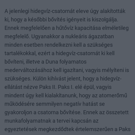
A jelenlegi hidegvíz-csatornát eleve úgy alakították
ki, hogy a későbbi bővítés igényeit is kiszolgálja.
Ennek megfelelően a hűtővíz kapacitása elméletileg
megfelelő. Ugyanakkor a nukleáris ágazatban
minden esetben rendelkezni kell a szükséges
tartalékokkal, ezért a hidegvíz-csatornát ki kell
bővíteni, illetve a Duna folyamatos
mederváltozásához kell igazítani, vagyis mélyíteni is
szükséges. Külön kihívást jelent, hogy a hidegvíz-
ellátást nézve Paks II. Paks I. elé épül, vagyis
mindent úgy kell kialakítanunk, hogy az atomerőmű
működésére semmilyen negatív hatást se
gyakoroljon a csatorna bővítése. Ennek az összetett
munkafolyamatnak a tervei kapcsán az
egyeztetések megkezdődtek értelemszerűen a Paks