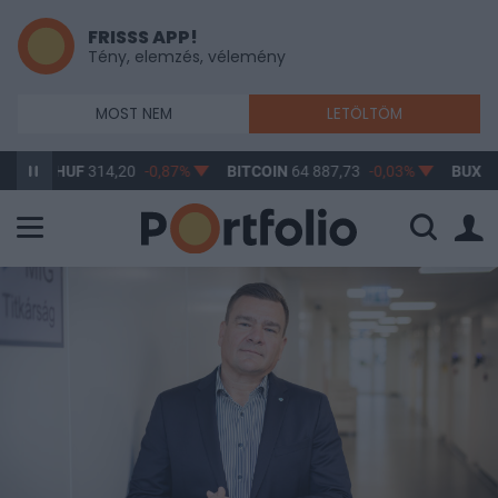
FRISSS APP!
Tény, elemzés, vélemény
MOST NEM
LETÖLTÖM
D/HUF
314,20
-0,87%
BITCOIN
64 887,73
-0,03%
BUX
148 632