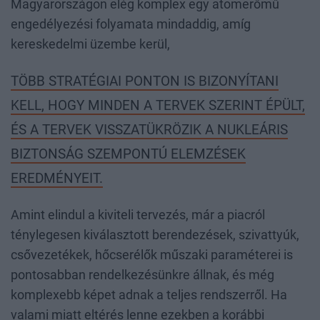
Magyarországon elég komplex egy atomerőmű
engedélyezési folyamata mindaddig, amíg
kereskedelmi üzembe kerül,
TÖBB STRATÉGIAI PONTON IS BIZONYÍTANI
KELL, HOGY MINDEN A TERVEK SZERINT ÉPÜLT,
ÉS A TERVEK VISSZATÜKRÖZIK A NUKLEÁRIS
BIZTONSÁG SZEMPONTÚ ELEMZÉSEK
EREDMÉNYEIT.
Amint elindul a kiviteli tervezés, már a piacról
ténylegesen kiválasztott berendezések, szivattyúk,
csővezetékek, hőcserélők műszaki paraméterei is
pontosabban rendelkezésünkre állnak, és még
komplexebb képet adnak a teljes rendszerről. Ha
valami miatt eltérés lenne ezekben a korábbi