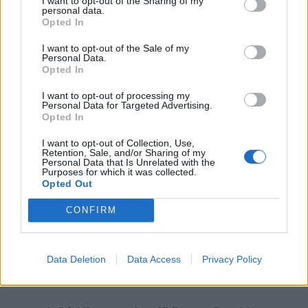
I want to opt-out of the Sharing of my
personal data.
kitermelés után szintén egy depóniába viszik, ahol a
Opted In
hulladékkezelés szabályainak megfelelően
I want to opt-out of the Sale of my
osztályozzák, és szelektálják. Az 5. blokk területén
Personal Data.
Opted In
ez a munkafolyamat zajlik éppen.
I want to opt-out of processing my
Personal Data for Targeted Advertising.
A FENNTARTHATÓSÁG AZ ÉPÍTKEZÉS
Opted In
ESETÉBEN FONTOS SZEMPONT, EZÉRT A
I want to opt-out of Collection, Use,
Retention, Sale, and/or Sharing of my
KIEMELT ÉS OSZTÁLYOZOTT TALAJT A
Personal Data that Is Unrelated with the
Purposes for which it was collected.
KÉSŐBBIEKBEN AKÁR HASZNOSÍTHATJÁK IS.
Opted Out
CONFIRM
Az 5-ös blokk első nagyberendezése, a
biztonsági célokat szolgáló olvadékcsapdája
augusztusban megérkezett a telephelyre. Melyik
Data Deletion
Data Access
Privacy Policy
lehet a következő, amit le fognak gyártani?