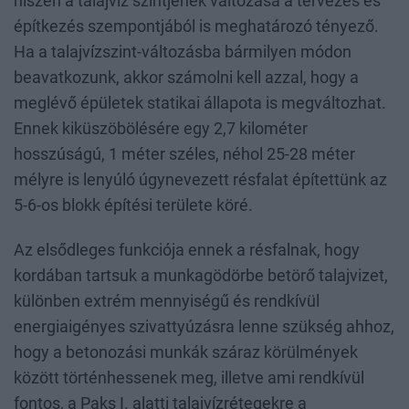
hiszen a talajvíz szintjének változása a tervezés és
építkezés szempontjából is meghatározó tényező.
Ha a talajvízszint-változásba bármilyen módon
beavatkozunk, akkor számolni kell azzal, hogy a
meglévő épületek statikai állapota is megváltozhat.
Ennek kiküszöbölésére egy 2,7 kilométer
hosszúságú, 1 méter széles, néhol 25-28 méter
mélyre is lenyúló úgynevezett résfalat építettünk az
5-6-os blokk építési területe köré.
Az elsődleges funkciója ennek a résfalnak, hogy
kordában tartsuk a munkagödörbe betörő talajvizet,
különben extrém mennyiségű és rendkívül
energiaigényes szivattyúzásra lenne szükség ahhoz,
hogy a betonozási munkák száraz körülmények
között történhessenek meg, illetve ami rendkívül
fontos, a Paks I. alatti talajvízrétegekre a