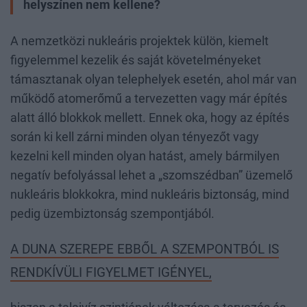
helyszínen nem kellene?
A nemzetközi nukleáris projektek külön, kiemelt
figyelemmel kezelik és saját követelményeket
támasztanak olyan telephelyek esetén, ahol már van
működő atomerőmű a tervezetten vagy már építés
alatt álló blokkok mellett. Ennek oka, hogy az építés
során ki kell zárni minden olyan tényezőt vagy
kezelni kell minden olyan hatást, amely bármilyen
negatív befolyással lehet a „szomszédban” üzemelő
nukleáris blokkokra, mind nukleáris biztonság, mind
pedig üzembiztonság szempontjából.
A DUNA SZEREPE EBBŐL A SZEMPONTBÓL IS
RENDKÍVÜLI FIGYELMET IGÉNYEL,