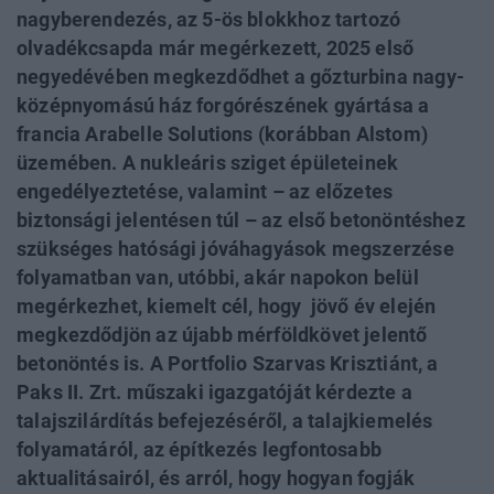
nagyberendezés, az 5-ös blokkhoz tartozó
olvadékcsapda már megérkezett, 2025 első
negyedévében megkezdődhet a gőzturbina nagy-
középnyomású ház forgórészének gyártása a
francia Arabelle Solutions (korábban Alstom)
üzemében. A nukleáris sziget épületeinek
engedélyeztetése, valamint – az előzetes
biztonsági jelentésen túl – az első betonöntéshez
szükséges hatósági jóváhagyások megszerzése
folyamatban van, utóbbi, akár napokon belül
megérkezhet, kiemelt cél, hogy jövő év elején
megkezdődjön az újabb mérföldkövet jelentő
betonöntés is. A Portfolio Szarvas Krisztiánt, a
Paks II. Zrt. műszaki igazgatóját kérdezte a
talajszilárdítás befejezéséről, a talajkiemelés
folyamatáról, az építkezés legfontosabb
aktualitásairól, és arról, hogy hogyan fogják