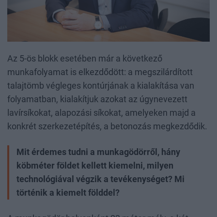
Az 5-ös blokk esetében már a következő
munkafolyamat is elkezdődött: a megszilárdított
talajtömb végleges kontúrjának a kialakítása van
folyamatban, kialakítjuk azokat az úgynevezett
lavírsíkokat, alapozási síkokat, amelyeken majd a
konkrét szerkezetépítés, a betonozás megkezdődik.
Mit érdemes tudni a munkagödörről, hány
köbméter földet kellett kiemelni, milyen
technológiával végzik a tevékenységet? Mi
történik a kiemelt földdel?