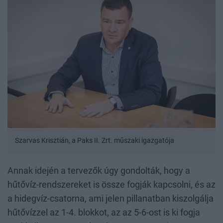
Szarvas Krisztián, a Paks II. Zrt. műszaki igazgatója
Annak idején a tervezők úgy gondolták, hogy a
hűtővíz-rendszereket is össze fogják kapcsolni, és az
a hidegvíz-csatorna, ami jelen pillanatban kiszolgálja
hűtővízzel az 1-4. blokkot, az az 5-6-ost is ki fogja