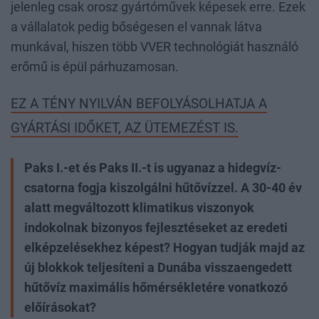
jelenleg csak orosz gyártóművek képesek erre. Ezek
a vállalatok pedig bőségesen el vannak látva
munkával, hiszen több VVER technológiát használó
erőmű is épül párhuzamosan.
EZ A TÉNY NYILVÁN BEFOLYÁSOLHATJA A
GYÁRTÁSI IDŐKET, AZ ÜTEMEZÉST IS.
Paks I.-et és Paks II.-t is ugyanaz a hidegvíz-
csatorna fogja kiszolgálni hűtővízzel. A 30-40 év
alatt megváltozott klimatikus viszonyok
indokolnak bizonyos fejlesztéseket az eredeti
elképzelésekhez képest? Hogyan tudják majd az
új blokkok teljesíteni a Dunába visszaengedett
hűtővíz maximális hőmérsékletére vonatkozó
előírásokat?