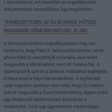
I. bevonásával, ezt követően az engedélyezési
dokumentáció összeállítása fog megtörténni.
TERMÉSZETESEN AZ ÚJ BLOKKOK HŰTÉSE
MAGASABB HŐMENNYISÉGGEL IS JÁR.
A környezetvédelmi engedélyünkben meg van
határozva, hogy Paks II. bebocsátási ponton, tehát
ahol a hűtővíz visszafolyik a Dunába, nem lehet
magasabb a hőmérséklet, mint 30 Celsius-fok. A
számításaink szerint a blokkok működése legfeljebb
8 fokot emel a folyó hőmérsékletén. A legforróbb
nyári napokon azonban nem ritka, hogy 22 Celsius-
foknál magasabb a Duna hőmérséklete, éppen ezért
egy kiegészítő hűtőrendszert építünk be a
rendszerbe. Ezek egy úgynevezett mesterséges