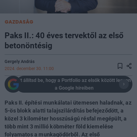
GAZDASÁG
Paks II.: 40 éves tervektől az első
betonöntésig
Gergely András
2024. december 30. 11:00
Itt állítsd be, hogy a Portfolio az elsők között legyen
a Google híreiben
Paks II. építési munkálatai ütemesen haladnak, az
5-ös blokk alatti talajszilárdítás befejeződött, a
közel 3 kilométer hosszúságú résfal megépült, a
több mint 3 millió köbméter föld kiemelése
folyamatos a munkagödörből. Az első