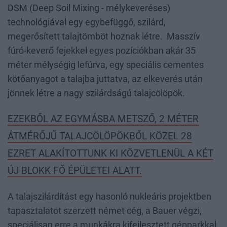
DSM (Deep Soil Mixing - mélykeveréses)
technológiával egy egybefüggő, szilárd,
megerősített talajtömböt hoznak létre. Masszív
fúró-keverő fejekkel egyes pozíciókban akár 35
méter mélységig lefúrva, egy speciális cementes
kötőanyagot a talajba juttatva, az elkeverés után
jönnek létre a nagy szilárdságú talajcölöpök.
EZEKBŐL AZ EGYMÁSBA METSZŐ, 2 MÉTER
ÁTMÉRŐJŰ TALAJCÖLÖPÖKBŐL KÖZEL 28
EZRET ALAKÍTOTTUNK KI KÖZVETLENÜL A KÉT
ÚJ BLOKK FŐ ÉPÜLETEI ALATT.
A talajszilárdítást egy hasonló nukleáris projektben
tapasztalatot szerzett német cég, a Bauer végzi,
speciálisan erre a munkákra kifejlesztett gépparkkal.