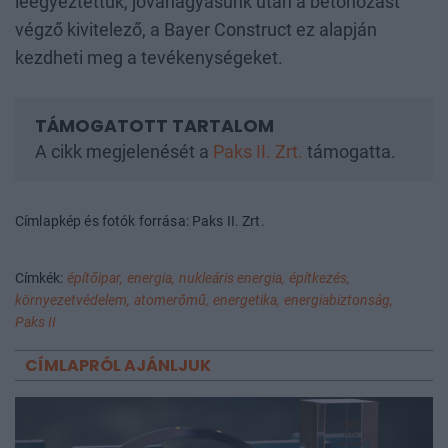
leegyeztettük, jóváhagyásunk után a betonozást
végző kivitelező, a Bayer Construct ez alapján
kezdheti meg a tevékenységeket.
A cikk megjelenését a
Paks II. Zrt.
támogatta.
Címlapkép és fotók forrása: Paks II. Zrt.
Címkék:
építőipar,
energia,
nukleáris energia,
építkezés,
környezetvédelem,
atomerőmű,
energetika,
energiabiztonság,
Paks II
CÍMLAPRÓL AJÁNLJUK