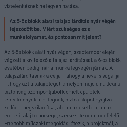
víztelenítésnek ne legyen hatása.
Az 5-ös blokk alatti talajszilárdítás nyár végén
fejeződött be. Miért szükséges ez a
munkafolyamat, és pontosan mit jelent?
Az 5-ös blokk alatt nyár végén, szeptember elején
végzett a kivitelező a talajszilárdítással, a 6-os blokk
esetében pedig már a munka legvégén járnak. A
talajszilárdításnak a célja – ahogy a neve is sugallja
–, hogy azt a talajréteget, amelyen majd a nukleáris
biztonság szempontjából kiemelt épületek,
létesítmények állni fognak, biztos alapot nyújtva
kellően megszilárdítsa, abban az esetben, ha az
eredeti talaj tömörsége, szerkezete nem megfelelő.
Erre több műszaki megoldás létezik, a projektnél, a