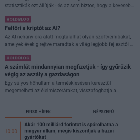
statisztikák ezt állítják - és az sem biztos, hogy a kevesebb
elfogyasztott alkohol kisebb társadalmi kárral... The post
HOLDBLOG
Kevesebb alkoholt iszunk
Feltöri a kriptót az AI?
Az AI néhány óra alatt megtalálhat olyan szoftverhibákat,
amelyek évekig rejtve maradtak a világ legjobb fejlesztői és
biztonsági szakemberei előtt. A kriptovilágban ennek
HOLDBLOG
különösen nagy...
A számlát mindannyian megfizetjük - így gyűrűzik
végig az aszály a gazdaságon
Egy súlyos hőhullám a terméskiesésen keresztül
megemelheti az élelmiszerárakat, visszafoghatja a
gazdasági növekedést, ronthatja a termelékenységet, sőt
még az állam finanszírozását is m
FRISS HÍREK
NÉPSZERŰ
Akár 100 milliárd forintot is spórolhatna a
magyar állam, mégis kiszorítják a hazai
10:00
gyártókat