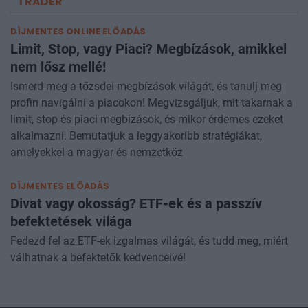
TRADER
DÍJMENTES ONLINE ELŐADÁS
Limit, Stop, vagy Piaci? Megbízások, amikkel
nem lősz mellé!
Ismerd meg a tőzsdei megbízások világát, és tanulj meg
profin navigálni a piacokon! Megvizsgáljuk, mit takarnak a
limit, stop és piaci megbízások, és mikor érdemes ezeket
alkalmazni. Bemutatjuk a leggyakoribb stratégiákat,
amelyekkel a magyar és nemzetköz
DÍJMENTES ELŐADÁS
Divat vagy okosság? ETF-ek és a passzív
befektetések világa
Fedezd fel az ETF-ek izgalmas világát, és tudd meg, miért
válhatnak a befektetők kedvenceivé!