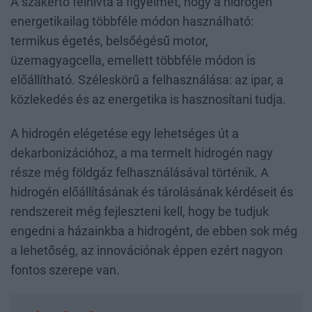
A szakértő felhívta a figyelmet, hogy a hidrogén
energetikailag többféle módon használható:
termikus égetés, belsőégésű motor,
üzemagyagcella, emellett többféle módon is
előállítható. Széleskörű a felhasználása: az ipar, a
közlekedés és az energetika is hasznosítani tudja.
A hidrogén elégetése egy lehetséges út a
dekarbonizációhoz, a ma termelt hidrogén nagy
része még földgáz felhasználásával történik. A
hidrogén előállításának és tárolásának kérdéseit és
rendszereit még fejleszteni kell, hogy be tudjuk
engedni a házainkba a hidrogént, de ebben sok még
a lehetőség, az innovációnak éppen ezért nagyon
fontos szerepe van.