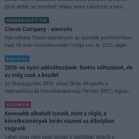
jóval előbb: az önerőnél. Hiába lenne vállalható a havi
törlesztő, ha a vételár 10 vagy 20 százalékát előre össze
KASZA ELLIOTT-TAL
kell rakni. Z
Clorox Company - elemzés
Van néhány Clorox részvényem az osztalék portfóliómban,
mert 48 éves osztalékemelési múltja van, és 2025 végén
úgy láttam, hogy jó áron meg tudom venni ezt a majdnem
RSM BLOG
dividend king-et. Azt
2026-os nyári adóváltozások: fontos változások, de
ez még csak a kezdet
Az Országgyűlés 2026. július 28-án elfogadta a
Helyreállítási és Ellenállóképességi Tervhez (RRF), egyes
kormányprogramokhoz és kormányhatározatokhoz
HOLDBLOG
kapcsolódó adóintézkedésekről, v
Kevesebb alkoholt iszunk, mint a régió, a
következmények terén viszont az élbolyban
vagyunk
Lehet, hogy nem azok isznak a legtöbbet, akikről a