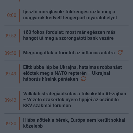
Ijesztő morajlások: földrengés rázta meg a
10:00
magyarok kedvelt tengerparti nyaralóhelyét
180 fokos fordulat: most már egészen más
09:52
hangot üt meg a szorongatott bank vezére
Megrángatták a forintot az inflációs
adatra
09:50
Elitklubba lép be Ukrajna, hatalmas robbanást
előztek meg a NATO repterén – Ukrajnai
09:49
háborús híreink
pénteken
Vállalati stratégiaalkotás a fülsüketítő AI-zajban
− Vezető szakértők nyerő tippjei az őszindító
09:42
KKV szakmai fórumon
Hiába nőttek a bérek, Európa nem került sokkal
09:30
közelebb