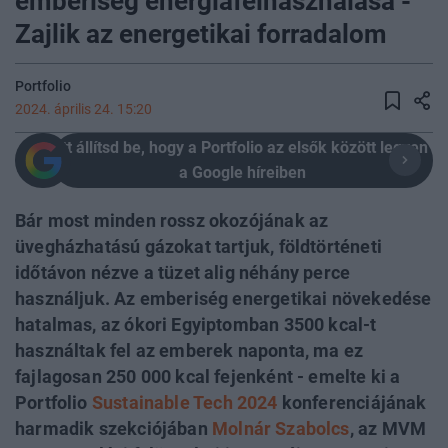
emberiség energiafelhasználása -
Zajlik az energetikai forradalom
Portfolio
2024. április 24. 15:20
Itt állítsd be, hogy a Portfolio az elsők között legyen
a Google híreiben
Bár most minden rossz okozójának az
üvegházhatású gázokat tartjuk, földtörténeti
időtávon nézve a tüzet alig néhány perce
használjuk. Az emberiség energetikai növekedése
hatalmas, az ókori Egyiptomban 3500 kcal-t
használtak fel az emberek naponta, ma ez
fajlagosan 250 000 kcal fejenként - emelte ki a
Portfolio
Sustainable Tech 2024
konferenciájának
harmadik szekciójában
Molnár Szabolcs
, az MVM