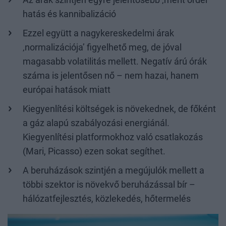
Az árak szintjén egyre jelentősebb ‚merit order’
hatás és kannibalizáció
Ezzel együtt a nagykereskedelmi árak
‚normalizációja’ figyelhető meg, de jóval
magasabb volatilitás mellett. Negatív árú órák
száma is jelentősen nő – nem hazai, hanem
európai hatások miatt
Kiegyenlítési költségek is növekednek, de főként
a gáz alapú szabályozási energiánál.
Kiegyenlítési platformokhoz való csatlakozás
(Mari, Picasso) ezen sokat segíthet.
A beruházások szintjén a megújulók mellett a
többi szektor is növekvő beruházással bír –
hálózatfejlesztés, közlekedés, hőtermelés