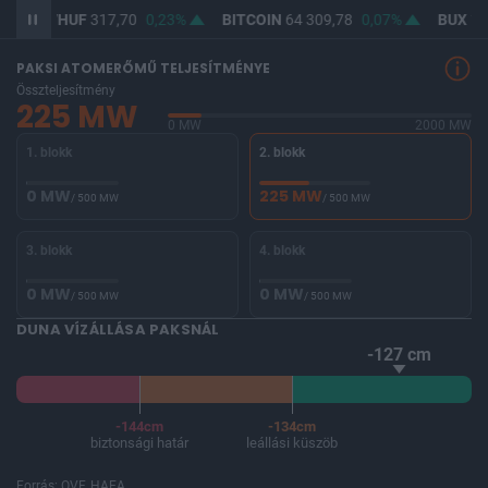
D/HUF
317,70
0,23%
BITCOIN
64 309,78
0,07%
BUX
147 776,
PAKSI ATOMERŐMŰ TELJESÍTMÉNYE
Összteljesítmény
225 MW
0 MW
2000 MW
1. blokk
2. blokk
0 MW
225 MW
/ 500 MW
/ 500 MW
3. blokk
4. blokk
0 MW
0 MW
/ 500 MW
/ 500 MW
DUNA VÍZÁLLÁSA PAKSNÁL
-127 cm
-144cm
-134cm
biztonsági határ
leállási küszöb
Forrás: OVF, HAEA