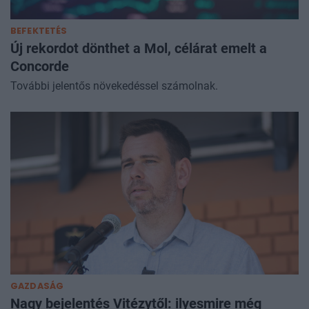
BEFEKTETÉS
Új rekordot dönthet a Mol, célárat emelt a
Concorde
További jelentős növekedéssel számolnak.
GAZDASÁG
Nagy bejelentés Vitézytől: ilyesmire még