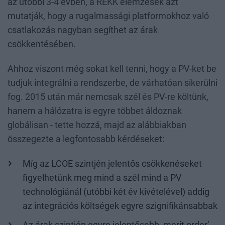
az utóbbi 3-4 évben, a REKK elemzések azt
mutatják, hogy a rugalmassági platformokhoz való
csatlakozás nagyban segíthet az árak
csökkentésében.
Ahhoz viszont még sokat kell tenni, hogy a PV-ket be
tudjuk integrálni a rendszerbe, de várhatóan sikerülni
fog. 2015 után már nemcsak szél és PV-re költünk,
hanem a hálózatra is egyre többet áldoznak
globálisan - tette hozzá, majd az alábbiakban
összegezte a legfontosabb kérdéseket:
Míg az LCOE szintjén jelentős csökkenéseket
figyelhetünk meg mind a szél mind a PV
technológiánál (utóbbi két év kivételével) addig
az integrációs költségek egyre szignifikánsabbak