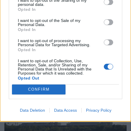
I want to opt-out of the Sharing of my
personal data.
Opted In
I want to opt-out of the Sale of my
Personal Data.
Opted In
I want to opt-out of processing my
Personal Data for Targeted Advertising.
Opted In
I want to opt-out of Collection, Use,
Retention, Sale, and/or Sharing of my
Personal Data that Is Unrelated with the
Purposes for which it was collected.
GLOBÁL
Opted Out
Nem áll le Trump: megint átírná a szabályokat,
hiába mondták már meg, hogy nem tehet ilyet
CONFIRM
Új rendeleteket adott ki.
Data Deletion
Data Access
Privacy Policy