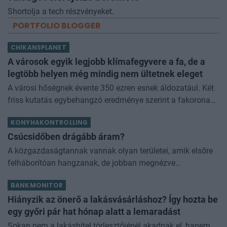
Shortolja a tech részvényeket.
PORTFOLIO BLOGGER
CHIKANSPLANET
A városok egyik legjobb klímafegyvere a fa, de a
legtöbb helyen még mindig nem ültetnek eleget
A városi hőségnek évente 350 ezren esnek áldozatául. Két
friss kutatás egybehangzó eredménye szerint a fakorona
akár a városi hőszigethatás felét is semlegesítheti
KONYHAKONTROLLING
Csúcsidőben drágább áram?
A közgazdaságtannak vannak olyan területei, amik elsőre
felháborítóan hangzanak, de jobban megnézve
összességében jobb kimenethez vezetnek. Az igaz, hogy
BANKMONITOR
némi kellemetlenséggel is járnak. Az
Hiányzik az önerő a lakásvásárláshoz? Így hozta be
egy győri pár hat hónap alatt a lemaradást
Sokan nem a lakáshitel törlesztőjénél akadnak el, hanem