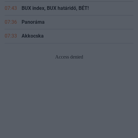
07:47
NEW OPUS GLOBAL
07:43
BUX index, BUX határidő, BÉT!
07:36
Panoráma
07:33
Akkocska