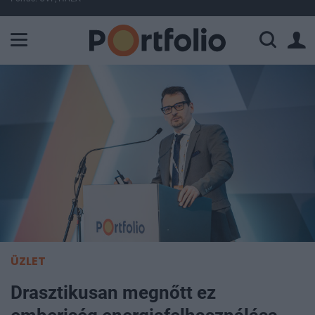
A Paksi Atomerőmű összteljesítménye 225 MW. A Duna vízállá
ÜZLET
Drasztikusan megnőtt ez