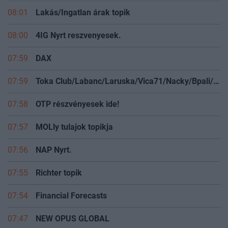
08:01
Lakás/Ingatlan árak topik
08:00
4IG Nyrt reszvenyesek.
07:59
DAX
07:59
Toka Club/Labanc/Laruska/Vica71/Nacky/Bpali/Oldrider/Josefernando/Mcbull/Kawaszabi
07:58
OTP részvényesek ide!
07:57
MOLly tulajok topikja
07:56
NAP Nyrt.
07:55
Richter topik
07:54
Financial Forecasts