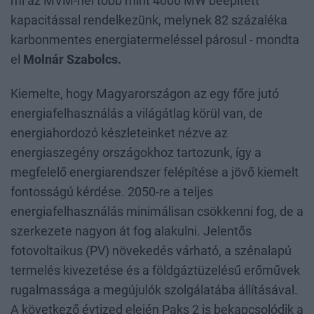
mi az MVM-nél több mint 4000 MW beépített
kapacitással rendelkezünk, melynek 82 százaléka
karbonmentes energiatermeléssel párosul - mondta
el
Molnár Szabolcs.
Kiemelte, hogy Magyarországon az egy főre jutó
energiafelhasználás a világátlag körül van, de
energiahordozó készleteinket nézve az
energiaszegény országokhoz tartozunk, így a
megfelelő energiarendszer felépítése a jövő kiemelt
fontosságú kérdése. 2050-re a teljes
energiafelhasználás minimálisan csökkenni fog, de a
szerkezete nagyon át fog alakulni. Jelentős
fotovoltaikus (PV) növekedés várható, a szénalapú
termelés kivezetése és a földgáztüzelésű erőművek
rugalmassága a megújulók szolgálatába állításával.
A következő évtized elején Paks 2 is bekapcsolódik a