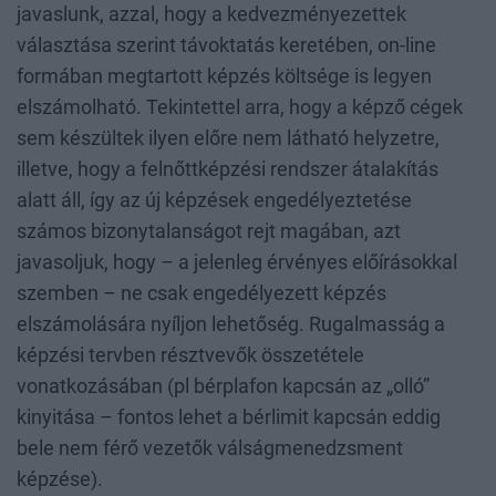
javaslunk, azzal, hogy a kedvezményezettek
választása szerint távoktatás keretében, on-line
formában megtartott képzés költsége is legyen
elszámolható. Tekintettel arra, hogy a képző cégek
sem készültek ilyen előre nem látható helyzetre,
illetve, hogy a felnőttképzési rendszer átalakítás
alatt áll, így az új képzések engedélyeztetése
számos bizonytalanságot rejt magában, azt
javasoljuk, hogy – a jelenleg érvényes előírásokkal
szemben – ne csak engedélyezett képzés
elszámolására nyíljon lehetőség. Rugalmasság a
képzési tervben résztvevők összetétele
vonatkozásában (pl bérplafon kapcsán az „olló”
kinyitása – fontos lehet a bérlimit kapcsán eddig
bele nem férő vezetők válságmenedzsment
képzése).