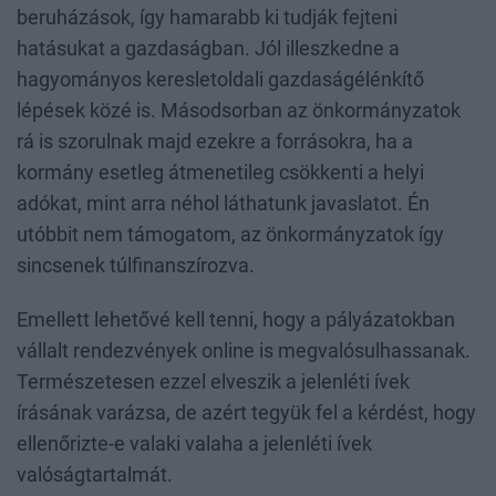
beruházások, így hamarabb ki tudják fejteni
hatásukat a gazdaságban. Jól illeszkedne a
hagyományos keresletoldali gazdaságélénkítő
lépések közé is. Másodsorban az önkormányzatok
rá is szorulnak majd ezekre a forrásokra, ha a
kormány esetleg átmenetileg csökkenti a helyi
adókat, mint arra néhol láthatunk javaslatot. Én
utóbbit nem támogatom, az önkormányzatok így
sincsenek túlfinanszírozva.
Emellett lehetővé kell tenni, hogy a pályázatokban
vállalt rendezvények online is megvalósulhassanak.
Természetesen ezzel elveszik a jelenléti ívek
írásának varázsa, de azért tegyük fel a kérdést, hogy
ellenőrizte-e valaki valaha a jelenléti ívek
valóságtartalmát.