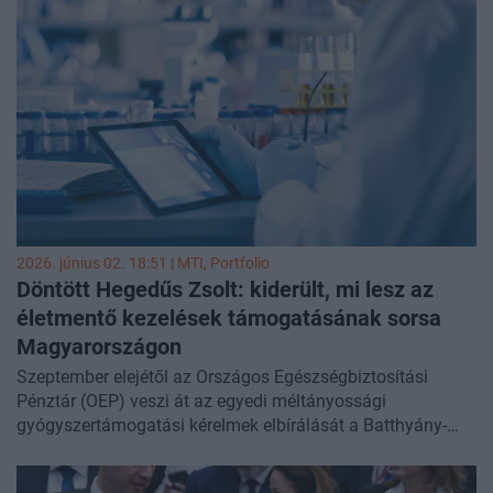
lépésként kiírják a Nyírő Gyula Országos Pszichiátriai és
Addiktológiai Intézet (OPAI) főigazgatói pályázatát,
Budapesten több kórházat vonnak be az akut pszichiátriai
ellátásba, a fejlesztési munkát pedig miniszteri biztos
segíti majd. A miniszter hangsúlyozta, hogy a mentális
egészség ügye nem szűkíthető le a pszichiátriára, és új,
transzparenciára és szakmaiságra épülő szemléletre van
szükség.
2026. június 02. 18:51 |
MTI
, Portfolio
Döntött Hegedűs Zsolt: kiderült, mi lesz az
életmentő kezelések támogatásának sorsa
Magyarországon
Szeptember elejétől az Országos Egészségbiztosítási
Pénztár (OEP) veszi át az egyedi méltányossági
gyógyszertámogatási kérelmek elbírálását a Batthyány-
Strattmann László Alapítványtól. A változtatás célja, hogy
a nagy értékű kezelések finanszírozása egy átláthatóbb,