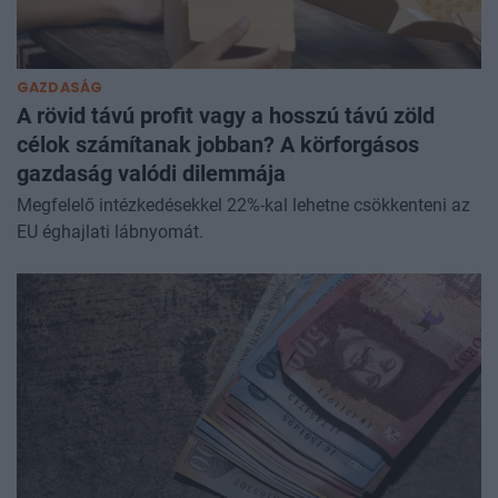
GAZDASÁG
A rövid távú profit vagy a hosszú távú zöld
célok számítanak jobban? A körforgásos
gazdaság valódi dilemmája
Megfelelő intézkedésekkel 22%-kal lehetne csökkenteni az
EU éghajlati lábnyomát.