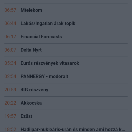
06:57
Mtelekom
06:44
Lakás/Ingatlan árak topik
06:17
Financial Forecasts
06:07
Delta Nyrt
05:34
Eurós részvények vitasarok
02:54
PANNERGY - moderalt
20:59
4IG részvény
20:22
Akkocska
19:57
Ezüst
18:52
Hadiipar-nukleáris-urán és minden ami hozzá kapcsolódik