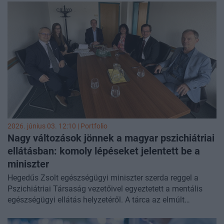
adott interjúban. A politikus a gyógyszerügyi szabályozás
uniós átalakítását emelte ki kiemelt feladatként, miközben
hangsúlyozta, hogy a korlátozott források mellett a
pénzügyi mozgástér bővítése és a hatékonyabb
felhasználás a két legfontosabb cél. Az interjúban
személyes hangon beszélt korábbi daganatos betegségéről
is, amelyből tízéves túlélőként került ki.
2026. június 03. 12:10 | Portfolio
Nagy változások jönnek a magyar pszichiátriai
ellátásban: komoly lépéseket jelentett be a
miniszter
Hegedűs Zsolt egészségügyi miniszter szerda reggel a
Pszichiátriai Társaság vezetőivel egyeztetett a mentális
egészségügyi ellátás helyzetéről. A tárca az elmúlt
hetekben feltérképezte a sürgős beavatkozási pontokat, és
áttekintette a közép- és hosszú távú terveket. Konkrét