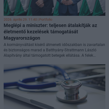
2026. április 29. 11:40 | Portfolio
Meglépi a miniszter: teljesen átalakítják az
életmentő kezelések támogatását
Magyarországon
A kormányváltást kísérő átmeneti időszakban is zavartalan
és biztonságos marad a Batthyány-Strattmann László
Alapítvány által támogatott betegek ellátása. A felek
megállapodása alapján az év végéig a jelenlegi rendszer
szerint folyik a munka. Eközben az új egészségügyi
vezetés már dolgozik egy átláthatóbb és hatékonyabb
működési modell kialakításán - számolt be
Facebook-
bejegyzésében
Hegedűs Zsolt leendő miniszter.