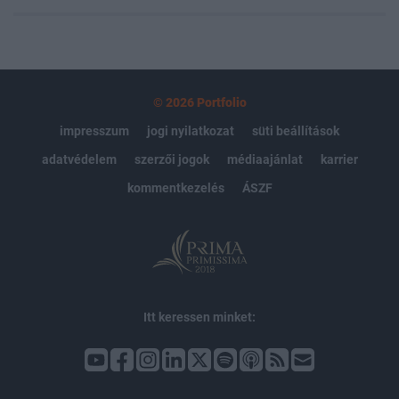
© 2026 Portfolio
impresszum
jogi nyilatkozat
süti beállítások
adatvédelem
szerzői jogok
médiaajánlat
karrier
kommentkezelés
ÁSZF
Itt keressen minket: