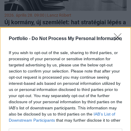
2026. április 28. 09:00 |
Lancz Róbert
Új kormány, új szemlélet: hat stratégiai lépés a
magyar egészségügy megújításáért
Az új kormány felállásával az egészségügyben is adott a
Portfolio -
Do Not Process My Personal Information
lehetőség egy új, építkezőbb szemléletre. A Primus
Magánegészségügyi Szolgáltatók Egyesületének
If you wish to opt-out of the sale, sharing to third parties, or
elnökeként azt remélem, hogy a következő ciklusban az
processing of your personal or sensitive information for
ágazat jövőjéről egyre inkább nem rövid távú feszültségek,
targeted advertising by us, please use the below opt-out
hanem hosszabb távú megoldások mentén tudunk
section to confirm your selection. Please note that after your
gondolkodni. A magyar egészségügy helyzete egyszerre
opt-out request is processed you may continue seeing
jelent komoly feladatot és valós lehetőséget, ha sikerül
interest-based ads based on personal information utilized by
rendszerben nézni a problémákat, és a köz- valamint a
us or personal information disclosed to third parties prior to
magánegészségügy kapcsolatát is nyugodt, szakmai
your opt-out. You may separately opt-out of the further
disclosure of your personal information by third parties on the
alapon kezelni, akkor a következő években kézzelfogható
IAB’s list of downstream participants. This information may
javulás érhető el, a betegek javára.
also be disclosed by us to third parties on the
IAB’s List of
Downstream Participants
that may further disclose it to other
third parties.