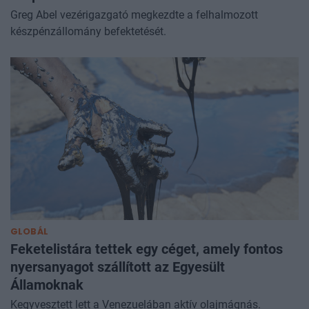
Greg Abel vezérigazgató megkezdte a felhalmozott
készpénzállomány befektetését.
GLOBÁL
Feketelistára tettek egy céget, amely fontos
nyersanyagot szállított az Egyesült
Államoknak
Kegyvesztett lett a Venezuelában aktív olajmágnás.