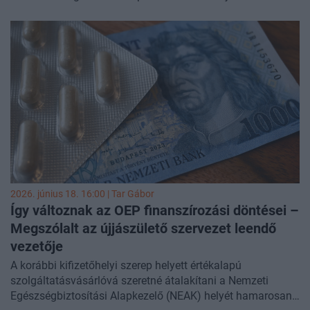
Egészségügyi Minisztérium felállítása és az ágazat átfogó
reformja, amely a korábbi hiányosságok felszámolását,
valamint a betegbiztonság és az ellátás minőségének
javítását célozza - közölte
Hegedűs Zsolt egészségügyi
miniszter
.
2026. június 18. 16:00 |
Tar Gábor
Így változnak az OEP finanszírozási döntései –
Megszólalt az újjászülető szervezet leendő
vezetője
A korábbi kifizetőhelyi szerep helyett értékalapú
szolgáltatásvásárlóvá szeretné átalakítani a Nemzeti
Egészségbiztosítási Alapkezelő (NEAK) helyét hamarosan