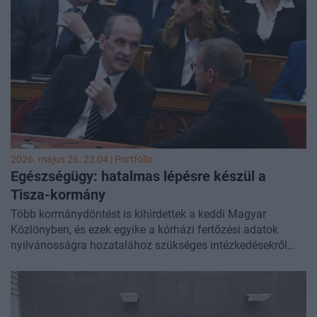
betegközpontúbb és igazságosabb állami rendszerben
valósuljon meg - írja Hegedűs Zsolt Facebook-oldalán.
2026. május 26. 23:04 | Portfolio
Egészségügy: hatalmas lépésre készül a
Tisza-kormány
Több kormánydöntést is kihirdettek a keddi Magyar
Közlönyben, és ezek egyike a kórházi fertőzési adatok
nyilvánosságra hozatalához szükséges intézkedésekről
szól.