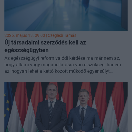
2026. május 13. 09:00 |
Czeglédi Tamás
Új társadalmi szerződés kell az
egészségügyben
Az egészségügyi reform valódi kérdése ma már nem az,
hogy állami vagy magánellátásra van-e szükség, hanem
az, hogyan lehet a kettő között működő egyensúlyt
kialakítani. Miközben az állami rendszer feladata továbbra
is az univerzális ellátás biztosítása, egyre nyilvánvalóbb,
hogy bizonyos szolgáltatásoknál — gyorsaságban,
kényelemben, személyre szabott rehabilitációban vagy
életminőséget javító kezelésekben — a magánszektor
szerepe természetes és megkerülhetetlen.