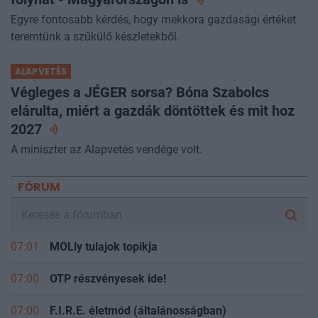
Egyre fontosabb kérdés, hogy mekkora gazdasági értéket
teremtünk a szűkülő készletekből.
ALAPVETÉS
Végleges a JÉGER sorsa? Bóna Szabolcs
elárulta, miért a gazdák döntöttek és mit hoz
2027
A miniszter az Alapvetés vendége volt.
FÓRUM
07:01
MOLly tulajok topikja
07:00
OTP részvényesek ide!
07:00
F.I.R.E. életmód (általánosságban)