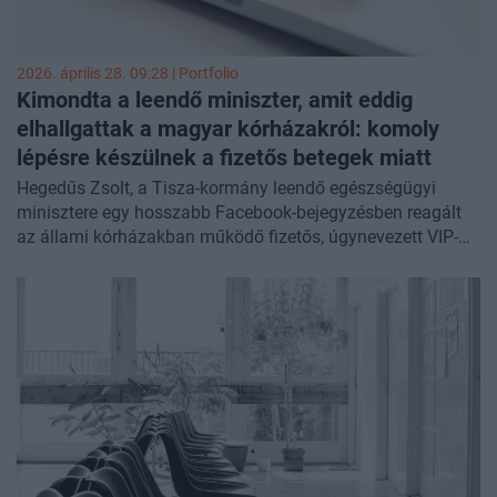
2026. április 28. 09:28 | Portfolio
Kimondta a leendő miniszter, amit eddig
elhallgattak a magyar kórházakról: komoly
lépésre készülnek a fizetős betegek miatt
Hegedűs Zsolt, a Tisza-kormány leendő egészségügyi
minisztere egy hosszabb Facebook-bejegyzésben reagált
az állami kórházakban működő fizetős, úgynevezett VIP-
ellátások kérdésére. Ennek apropóját részben az adta, hogy
a hvg.hu-n megjelent egy interjú a Budapesti Uzsoki Utcai
Kórház főigazgatójával, Ficzere Andreával.