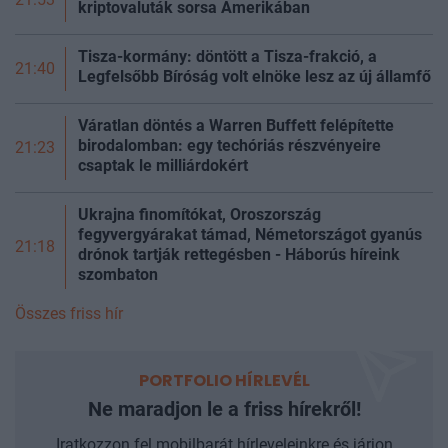
kriptovaluták sorsa Amerikában
Tisza-kormány: döntött a Tisza-frakció, a
21:40
Legfelsőbb Bíróság volt elnöke lesz az új
államfő
Váratlan döntés a Warren Buffett felépítette
birodalomban: egy techóriás részvényeire
21:23
csaptak le milliárdokért
Ukrajna finomítókat, Oroszország
fegyvergyárakat támad, Németországot gyanús
21:18
drónok tartják rettegésben - Háborús híreink
szombaton
Összes friss hír
PORTFOLIO HÍRLEVÉL
Ne maradjon le a friss hírekről!
Iratkozzon fel mobilbarát hírleveleinkre és járjon