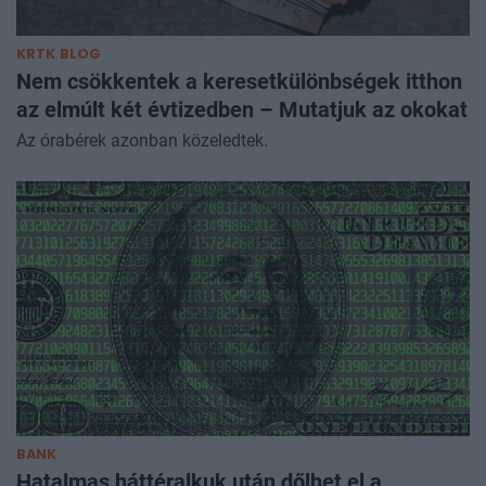
KRTK BLOG
Nem csökkentek a keresetkülönbségek itthon
az elmúlt két évtizedben – Mutatjuk az okokat
Az órabérek azonban közeledtek.
BANK
Hatalmas háttéralkuk után dőlhet el a