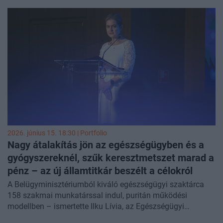
ismét átvevő Országos Egészségbiztosítási Pénztárt (OEP)
Kaló Zoltán, az OEP leendő vezetője. A professzor erről a
Magyar Tudományos Akadémia (MTA) által szervezett
szakmai rendezvényen
beszélt, ahol arra is ígéretet tett,
hogy az új OEP-ben folyamatosan elemzik majd az
adatokat (meglévő betegutakat, kimeneteket, költségeket) a
finanszírozási döntések támogatására. A korábbi évek
egészségpolitikai gyakorlatát úgy jellemezte, hogy a fontos
döntéseket jellemzően háttértanulmányok nélkül hozták
meg, és „értékalapú megközelítés helyett magas politikai
szintről kinyilatkoztatott, feltétlen lojalitásra alapuló
evidenciák érvényesültek”.
2026. június 15. 18:30 | Portfolio
Nagy átalakítás jön az egészségügyben és a
gyógyszereknél, szűk keresztmetszet marad a
pénz – az új államtitkár beszélt a célokról
A Belügyminisztériumból kiváló egészségügyi szaktárca
158 szakmai munkatárssal indul, puritán működési
modellben – ismertette Ilku Lívia, az Egészségügyi
Minisztérium új közigazgatási államtitkára a
Népszavának