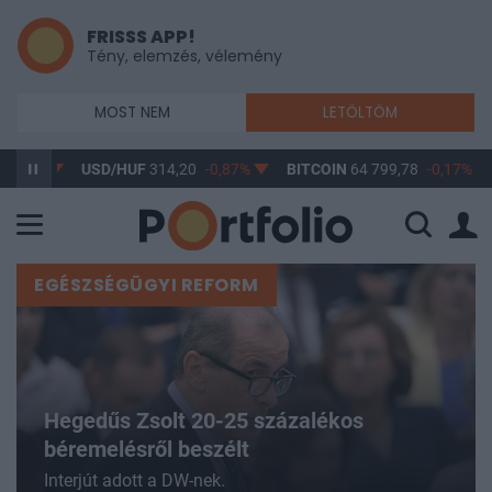
FRISSS APP!
Tény, elemzés, vélemény
MOST NEM
LETÖLTÖM
USD/HUF
314,20
-0,87%
BITCOIN
64 799,78
-0,17%
BUX
14
EGÉSZSÉGÜGYI REFORM
Hegedűs Zsolt 20-25 százalékos
béremelésről beszélt
Interjút adott a DW-nek.