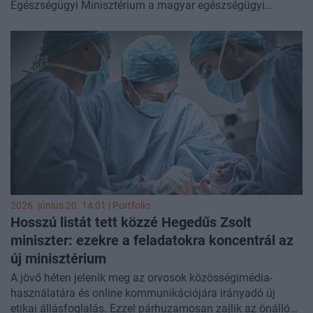
Egészségügyi Minisztérium a magyar egészségügyi
ellátórendszert illetően, miközben az intézményi működési
adatok súlyos strukturális és területi egyenlőtlenségeket,
valamint jelentős rejtett humánerőforrás-hiányt mutatnak -
derült ki Buga László az Egészségügyi Minisztérium
kórházi fekvő- és járóbeteg szakellátásért felelős
államtitkárának IME konferenciáján. Azt is hangoztatta,
hogy a legfontosabb prioritás a szakdolgozói béremelés.
2026. június 20. 14:01 | Portfolio
Hosszú listát tett közzé Hegedűs Zsolt
miniszter: ezekre a feladatokra koncentrál az
új minisztérium
A jövő héten jelenik meg az orvosok közösségimédia-
használatára és online kommunikációjára irányadó új
etikai állásfoglalás. Ezzel párhuzamosan zajlik az önálló