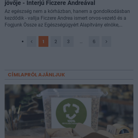
jövője - Interjú Ficzere Andreával
Az egészség nem a kórházban, hanem a gondolkodásban
kezdődik - vallja Ficzere Andrea ismert orvos-vezető és a
Fogjunk Össze az Egészségügyért Alapítvány elnöke,
egészségkurátor, akinek most megjelenő új könyvéről is
beszélgettünk. A szakember úgy vélekedett, hogy a
1
2
3
...
6
kórházvezetés minőségét mindig emberéletekben mérik,
ezért szükséges a menedzsment és orvosszakmai vezetés
összehangolása. Az interjúban szóba került az ágazatot
érintő HR-krízis, annak kezelése, az egészségügyben
dolgozó kollégák jelentős terhelése és annak
CÍMLAPRÓL AJÁNLJUK
menedzselése, a mesterséges intelligencia egészségügyre
gyakorolt hatásai.