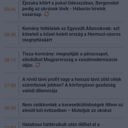
Éjszaka kitört a pokol Odesszában, Bergorodot
pedig az ukránok lövik - Háborús híreink
08:46
vasárnap
Kemény feltételek az Egyesült Államoknak: ezt
követeli a közel-keleti ország a Hormuzi-szoros
08:38
megnyitásáért
Tisza-kormány: megnyitják a pénzcsapot,
elindulhat Magyarország a vasútmodernizáció
08:19
útján
A rövid távú profit vagy a hosszú távú zöld célok
számítanak jobban? A körforgásos gazdaság
07:00
valódi dilemmája
Nem csökkentek a keresetkülönbségek itthon az
06:00
elmúlt két évtizedben – Mutatjuk az okokat
Hatalmas háttéralkuk után dőlhet el a
21:53