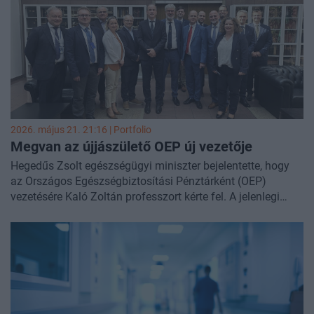
2026. május 21. 21:16 | Portfolio
Megvan az újjászülető OEP új vezetője
Hegedűs Zsolt egészségügyi miniszter bejelentette, hogy
az Országos Egészségbiztosítási Pénztárként (OEP)
vezetésére Kaló Zoltán professzort kérte fel. A jelenlegi
NEAK névváltoztatásától a miniszter azt reméli, hogy az
intézmény valódi biztosítói és szolgáltatásvásárlói
szerepet tölt be a korábbi kifizetőhelyi funkció helyett. A
tárcavezető által megosztott fénykép másik érdekessége,
hogy rajta van Kiss Zsolt korábbi NEAK-főigazgató.