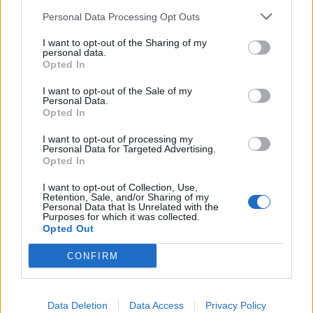
2026. április 19. 20:26 | Portfolio
Personal Data Processing Opt Outs
Komoly változások jönnek az
egészségügyben: Hegedűs Zsolt bejelentette
I want to opt-out of the Sharing of my
personal data.
az első reformot
Opted In
Az április 12-i választásokon elsöprő győzelmet elérő Tisza
I want to opt-out of the Sale of my
Párt egészségügyi miniszterjelöltje bejelentette, hogy
Personal Data.
hamarosan változások várhatóak az egészségügyi
Opted In
területen – mondta az RTL Klub
riportjában
.
I want to opt-out of processing my
Personal Data for Targeted Advertising.
Opted In
I want to opt-out of Collection, Use,
Retention, Sale, and/or Sharing of my
Personal Data that Is Unrelated with the
Purposes for which it was collected.
Opted Out
CONFIRM
Data Deletion
Data Access
Privacy Policy
2026. január 22. 07:31 | Portfolio