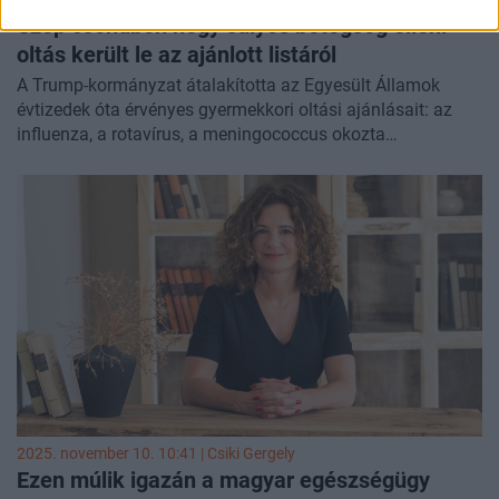
Szép csendben négy súlyos betegség elleni
oltás került le az ajánlott listáról
A Trump-kormányzat átalakította az Egyesült Államok
évtizedek óta érvényes gyermekkori oltási ajánlásait: az
influenza, a rotavírus, a meningococcus okozta
agyhártyagyulladás és a hepatitis A elleni vakcinák ezentúl
nem szerepelnek az általánosan javasolt oltások között, a
döntést pedig a szülőkre és kezelőorvosaikra bízzák.
2025. november 10. 10:41 |
Csiki Gergely
Ezen múlik igazán a magyar egészségügy