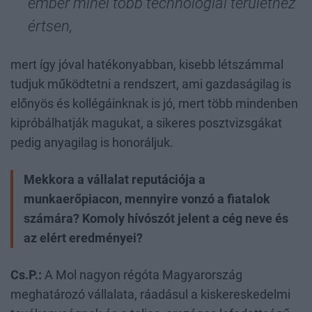
ember minél több technológiai területhez
értsen,
mert így jóval hatékonyabban, kisebb létszámmal
tudjuk működtetni a rendszert, ami gazdaságilag is
előnyös és kollégáinknak is jó, mert több mindenben
kipróbálhatják magukat, a sikeres posztvizsgákat
pedig anyagilag is honoráljuk.
Mekkora a vállalat reputációja a
munkaerőpiacon, mennyire vonzó a fiatalok
számára? Komoly hívószót jelent a cég neve és
az elért eredményei?
Cs.P.:
A Mol nagyon régóta Magyarország
meghatározó vállalata, ráadásul a kiskereskedelmi