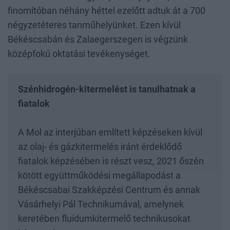
finomítóban néhány héttel ezelőtt adtuk át a 700
négyzetéteres tanműhelyünket. Ezen kívül
Békéscsabán és Zalaegerszegen is végzünk
középfokú oktatási tevékenységet.
Szénhidrogén-kitermelést is tanulhatnak a
fiatalok
A Mol az interjúban említett képzéseken kívül
az olaj- és gázkitermelés iránt érdeklődő
fiatalok képzésében is részt vesz, 2021 őszén
kötött együttműködési megállapodást a
Békéscsabai Szakképzési Centrum és annak
Vásárhelyi Pál Technikumával, amelynek
keretében fluidumkitermelő technikusokat