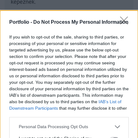
képeznek.
Az itt megszerzett tudással szénhidrogén
Portfolio -
Do Not Process My Personal Information
kutatás-termelés folyamatai során
biztonságosan működtethetik a mélyfúrási,
If you wish to opt-out of the sale, sharing to third parties, or
processing of your personal or sensitive information for
lyukbefejezési, kútjavítási és magfúrási
targeted advertising by us, please use the below opt-out
tevékenység során használatos
section to confirm your selection. Please note that after your
berendezéseket. A diákok a Mol támogatásával
opt-out request is processed you may continue seeing
interest-based ads based on personal information utilized by
felújított speciális szaktanteremben
us or personal information disclosed to third parties prior to
tanulhatnak, a képzés során a diákok már valós
your opt-out. You may separately opt-out of the further
ipari környezetben tölthetik el szakmai
disclosure of your personal information by third parties on the
IAB’s list of downstream participants. This information may
gyakorlatukat. Ennek az a különlegessége,
also be disclosed by us to third parties on the
IAB’s List of
hogy ilyen képzés összesen két helyen van az
Downstream Participants
that may further disclose it to other
országban és az olajkitermelésben érdekelt
third parties.
hazai cégek köre is véges, ezért remek
Personal Data Processing Opt Outs
lehetőség a térség diákjainak számára, hogy a