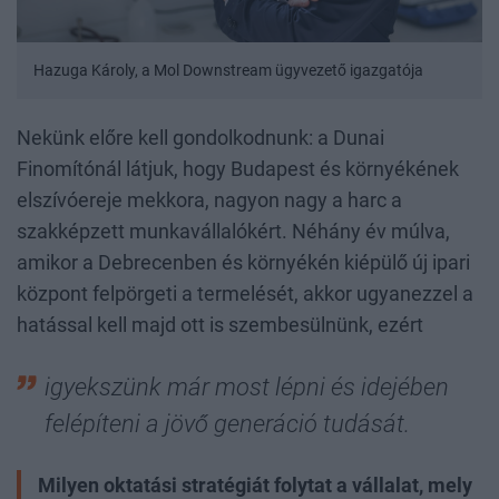
Hazuga Károly, a Mol Downstream ügyvezető igazgatója
Nekünk előre kell gondolkodnunk: a Dunai
Finomítónál látjuk, hogy Budapest és környékének
elszívóereje mekkora, nagyon nagy a harc a
szakképzett munkavállalókért. Néhány év múlva,
amikor a Debrecenben és környékén kiépülő új ipari
központ felpörgeti a termelését, akkor ugyanezzel a
hatással kell majd ott is szembesülnünk, ezért
igyekszünk már most lépni és idejében
felépíteni a jövő generáció tudását.
Milyen oktatási stratégiát folytat a vállalat, mely