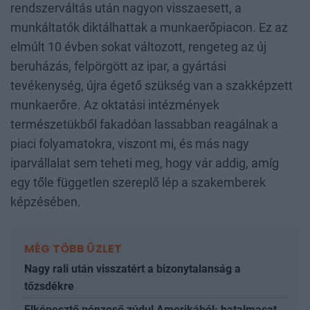
rendszerváltás után nagyon visszaesett, a
munkáltatók diktálhattak a munkaerőpiacon. Ez az
elmúlt 10 évben sokat változott, rengeteg az új
beruházás, felpörgött az ipar, a gyártási
tevékenység, újra égető szükség van a szakképzett
munkaerőre. Az oktatási intézmények
természetükből fakadóan lassabban reagálnak a
piaci folyamatokra, viszont mi, és más nagy
iparvállalat sem teheti meg, hogy vár addig, amíg
egy tőle független szereplő lép a szakemberek
képzésében.
MÉG TÖBB ÜZLET
Nagy rali után visszatért a bizonytalanság a
tőzsdékre
Elképesztő pénzeső zúdul Amerikából: hatalmasat