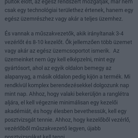
pultok előtt, az egész rendszert mozgatják, már nem
csak egy technológiai területhez értenek, hanem egy
egész üzemrészhez vagy akár a teljes üzemhez.
És vannak a műszakvezetők, akik irányítanak 3-4
vezérlőt és 8-10 kezelőt. Ők jellemzően több üzemet
vagy akár az egész üzemcsoportot ismerik. Az
üzemeinket nem úgy kell elképzelni, mint egy
gyártósort, ahol az egyik oldalon bemegy az
alapanyag, a másik oldalon pedig kijön a termék. Mi
rendkívül komplex berendezésekkel dolgozunk nap
mint nap. Ahhoz, hogy valaki bekerüljön a ranglétra
aljára, el kell végeznie minimálisan egy kezelői
akadémiát, és hogy élesben bevethessük, kell egy
posztvizsgát tennie. Ahhoz, hogy kezelőből vezérlő,
vezérlőből műszakvezető legyen, újabb
posztvizsgákat kell tenni.