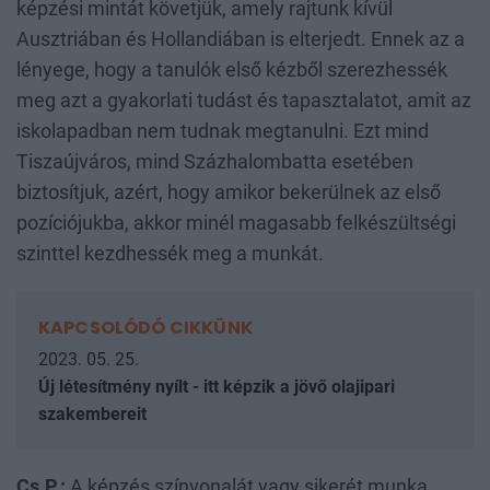
képzési mintát követjük, amely rajtunk kívül
Ausztriában és Hollandiában is elterjedt. Ennek az a
lényege, hogy a tanulók első kézből szerezhessék
meg azt a gyakorlati tudást és tapasztalatot, amit az
iskolapadban nem tudnak megtanulni. Ezt mind
Tiszaújváros, mind Százhalombatta esetében
biztosítjuk, azért, hogy amikor bekerülnek az első
pozíciójukba, akkor minél magasabb felkészültségi
szinttel kezdhessék meg a munkát.
KAPCSOLÓDÓ CIKKÜNK
2023. 05. 25.
Új létesítmény nyílt - itt képzik a jövő olajipari
szakembereit
Cs.P.:
A képzés színvonalát vagy sikerét munka