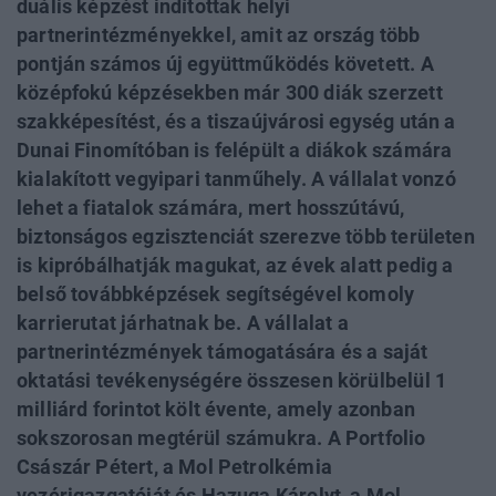
duális képzést indítottak helyi
partnerintézményekkel, amit az ország több
pontján számos új együttműködés követett. A
középfokú képzésekben már 300 diák szerzett
szakképesítést, és a tiszaújvárosi egység után a
Dunai Finomítóban is felépült a diákok számára
kialakított vegyipari tanműhely. A vállalat vonzó
lehet a fiatalok számára, mert hosszútávú,
biztonságos egzisztenciát szerezve több területen
is kipróbálhatják magukat, az évek alatt pedig a
belső továbbképzések segítségével komoly
karrierutat járhatnak be. A vállalat a
partnerintézmények támogatására és a saját
oktatási tevékenységére összesen körülbelül 1
milliárd forintot költ évente, amely azonban
sokszorosan megtérül számukra. A Portfolio
Császár Pétert, a Mol Petrolkémia
vezérigazgatóját és Hazuga Károlyt, a Mol