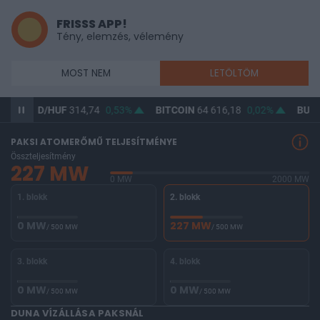
FRISSS APP!
Tény, elemzés, vélemény
MOST NEM
LETÖLTÖM
USD/HUF
314,74
0,53%
BITCOIN
64 616,18
0,02%
BUX
148 08
PAKSI ATOMERŐMŰ TELJESÍTMÉNYE
Összteljesítmény
227 MW
0 MW
2000 MW
1. blokk
2. blokk
0 MW
227 MW
/ 500 MW
/ 500 MW
3. blokk
4. blokk
0 MW
0 MW
/ 500 MW
/ 500 MW
DUNA VÍZÁLLÁSA PAKSNÁL