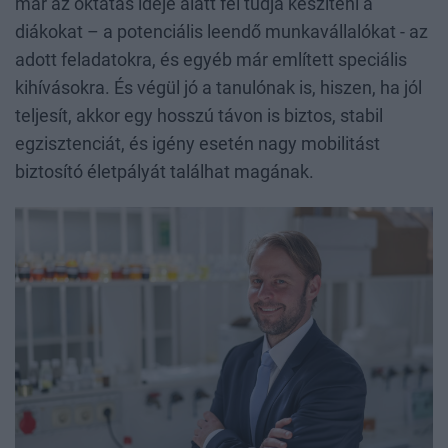
már az oktatás ideje alatt fel tudja készíteni a
diákokat – a potenciális leendő munkavállalókat - az
adott feladatokra, és egyéb már említett speciális
kihívásokra. És végül jó a tanulónak is, hiszen, ha jól
teljesít, akkor egy hosszú távon is biztos, stabil
egzisztenciát, és igény esetén nagy mobilitást
biztosító életpályát találhat magának.