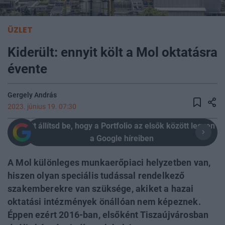
ÜZLET
Kiderült: ennyit költ a Mol oktatásra
évente
Gergely András
2023. június 19. 07:30
Itt állítsd be, hogy a Portfolio az elsők között legyen
a Google híreiben
A Mol különleges munkaerőpiaci helyzetben van,
hiszen olyan speciális tudással rendelkező
szakemberekre van szüksége, akiket a hazai
oktatási intézmények önállóan nem képeznek.
Éppen ezért 2016-ban, elsőként Tiszaújvárosban