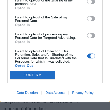
I want to opt-out of the Sharing of my
későbbeikben akár nemzetközi projektekben is
personal data.
Opted In
dolgozhassanak a Mol kötelékében.
I want to opt-out of the Sale of my
Personal Data.
Opted In
Cs.P.:
Több egyetemmel is hosszú évek óta
együttműködünk, szintén duális képzési
I want to opt-out of processing my
Personal Data for Targeted Advertising.
rendszerben. A Miskolci Egyetemen, a Pannon
Opted In
Egyetemen, a Dunaújvárosi Egyetemen, a Debreceni
I want to opt-out of Collection, Use,
Egyetemen, és BME-n is lehetősége van a
Retention, Sale, and/or Sharing of my
Personal Data that Is Unrelated with the
hallgatóknak gyakorlati tapasztalatokat szerezni a
Purposes for which it was collected.
Opted Out
Mol-nál. Frissdiplomások is aktívan részt tudnak
venni a vállalat életében, hiszen a nemzetközi
CONFIRM
Growww programunkban a kiválasztott pályakezdők
12 hónapos szakmai gyakorlatot végezhetnek
Data Deletion
Data Access
Privacy Policy
nálunk. Egyre bővül a kör, amit le szeretnénk fedni,
hogy hosszú távon tudjuk biztosítani a
munkaerőutánpótlást.