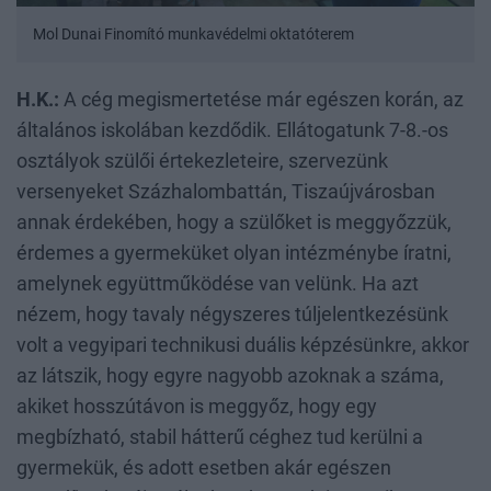
Mol Dunai Finomító munkavédelmi oktatóterem
H.K.:
A cég megismertetése már egészen korán, az
általános iskolában kezdődik. Ellátogatunk 7-8.-os
osztályok szülői értekezleteire, szervezünk
versenyeket Százhalombattán, Tiszaújvárosban
annak érdekében, hogy a szülőket is meggyőzzük,
érdemes a gyermeküket olyan intézménybe íratni,
amelynek együttműködése van velünk. Ha azt
nézem, hogy tavaly négyszeres túljelentkezésünk
volt a vegyipari technikusi duális képzésünkre, akkor
az látszik, hogy egyre nagyobb azoknak a száma,
akiket hosszútávon is meggyőz, hogy egy
megbízható, stabil hátterű céghez tud kerülni a
gyermekük, és adott esetben akár egészen