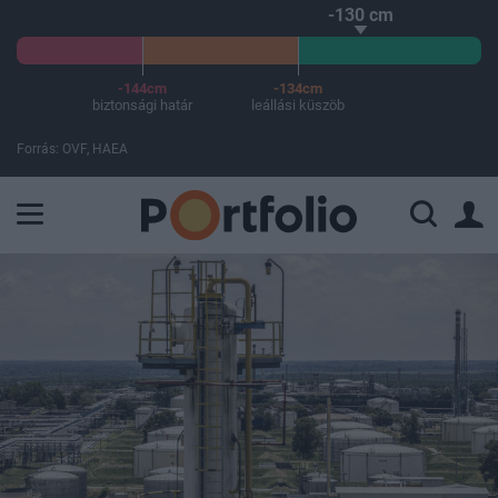
-130 cm
-144cm
-134cm
biztonsági határ
leállási küszöb
Forrás: OVF, HAEA
A Paksi Atomerőmű összteljesítménye 227 MW. A Duna vízállá