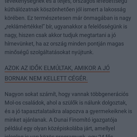
tevékenységnek és a teljes, országos lefedettségű
kúthálózatnak köszönhetően jól ismert a lakosság
körében. Ez természetesen már önmagában is nagy
„reklámértékkel” bír, ugyanakkor a felelősségünk is
nagy, hiszen csak akkor tudjuk megtartani a jó
hírnevünket, ha az ország minden pontján magas
minőségű szolgáltatásokat nyújtunk.
AZOK AZ IDŐK ELMÚLTAK, AMIKOR A JÓ
BORNAK NEM KELLETT CÉGÉR.
Nagyon sokat számít, hogy vannak többgenerációs
Mol-os családok, ahol a szülők is nálunk dolgoztak,
és a jó tapasztalataikra alapozva a gyermekeiknek is
minket ajánlanak. A Dunai Finomító igazgatója
például egy olyan középiskolába járt, amellyel
jelenleg is van közös programunk -egy 24 fős