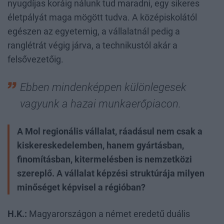
nyugdíjas koráig nálunk tud maradni, egy sikeres
életpályát maga mögött tudva. A középiskolától
egészen az egyetemig, a vállalatnál pedig a
ranglétrát végig járva, a technikustól akár a
felsővezetőig.
Ebben mindenképpen különlegesek
vagyunk a hazai munkaerőpiacon.
A Mol regionális vállalat, ráadásul nem csak a
kiskereskedelemben, hanem gyártásban,
finomításban, kitermelésben is nemzetközi
szereplő. A vállalat képzési struktúrája milyen
minőséget képvisel a régióban?
H.K.:
Magyarországon a német eredetű duális