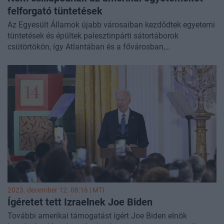
felforgató tüntetések
Az Egyesült Államok újabb városaiban kezdődtek egyetemi
tüntetések és épültek palesztinpárti sátortáborok
csütörtökön, így Atlantában és a fővárosban,
Washingtonban is.
2023. december 12. 08:16 |
MTI
Ígéretet tett Izraelnek Joe Biden
További amerikai támogatást ígért Joe Biden elnök