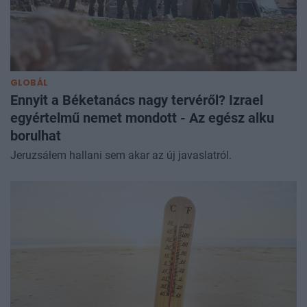
GLOBÁL
Ennyit a Béketanács nagy tervéről? Izrael
egyértelmű nemet mondott - Az egész alku
borulhat
Jeruzsálem hallani sem akar az új javaslatról.