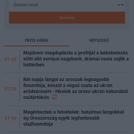
Keresés
FRISS HÍREK
NÉPSZERŰ
Majdnem megduplázta a profitját a bekebelezés
előtt álló európai nagybank, drámai csata zajlik a
07:48
háttérben
Két napja lángol az oroszok legnagyobb
finomítója, készül a végső csata az ukrán
07:39
erődvárosért - Híreink az orosz-ukrán háborúból
csütörtökön
Megérkeztek a felvételek: hatalmas lángokkal
ég Oroszország egyik legfontosabb
07:39
olajfinomítója