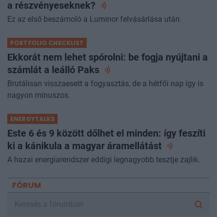
a
részvényeseknek?
Ez az első beszámoló a Luminor felvásárlása után.
PORTFOLIO CHECKLIST
Ekkorát nem lehet spórolni: be fogja nyújtani a
számlát a leálló
Paks
Brutálisan visszaesett a fogyasztás, de a hétfői nap így is
nagyon mínuszos.
ENERGYTALKS
Este 6 és 9 között dőlhet el minden: így feszíti
ki a kánikula a magyar
áramellátást
A hazai energiarendszer eddigi legnagyobb tesztje zajlik.
FÓRUM