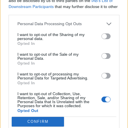
also be disclosed by us to third parties on the
IAB’s List of
Downstream Participants
that may further disclose it to other
third parties.
Personal Data Processing Opt Outs
I want to opt-out of the Sharing of my
personal data.
Opted In
I want to opt-out of the Sale of my
Personal Data.
2021. november 24. 10:32 |
MTI
Opted In
Albert Einstein egy levele 55 ezer dollárért kelt
I want to opt-out of processing my
el Jeruzsálemben
Personal Data for Targeted Advertising.
Opted In
Albert Einstein egy 1936-ban írott levele 55 ezer dollárért
(18 millió forintért) kelt el kedden egy jeruzsálemi
I want to opt-out of Collection, Use,
árverésen.
Retention, Sale, and/or Sharing of my
Personal Data that Is Unrelated with the
Purposes for which it was collected.
Opted Out
1
2
3
CONFIRM