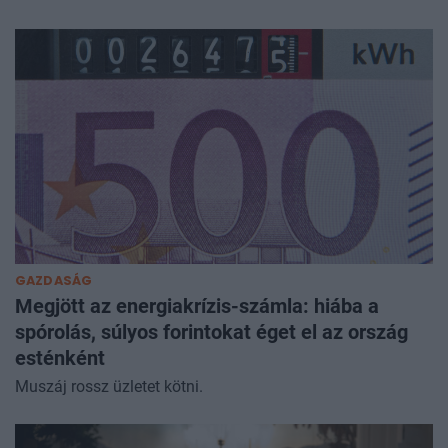
GAZDASÁG
Megjött az energiakrízis-számla: hiába a
spórolás, súlyos forintokat éget el az ország
esténként
Muszáj rossz üzletet kötni.