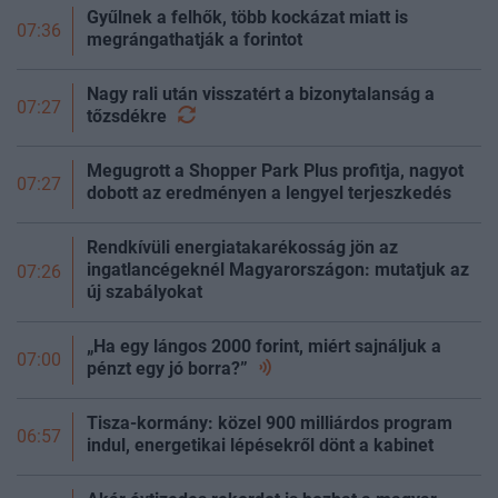
Gyűlnek a felhők, több kockázat miatt is
07:36
megrángathatják a forintot
Nagy rali után visszatért a bizonytalanság a
07:27
tőzsdékre
Megugrott a Shopper Park Plus profitja, nagyot
07:27
dobott az eredményen a lengyel terjeszkedés
Rendkívüli energiatakarékosság jön az
ingatlancégeknél Magyarországon: mutatjuk az
07:26
új szabályokat
„Ha egy lángos 2000 forint, miért sajnáljuk a
07:00
pénzt egy jó
borra?”
Tisza-kormány: közel 900 milliárdos program
06:57
indul, energetikai lépésekről dönt a kabinet