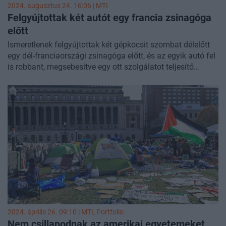
2024. augusztus 24. 16:06 |
MTI
Felgyújtottak két autót egy francia zsinagóga
előtt
Ismeretlenek felgyújtottak két gépkocsit szombat délelőtt
egy dél-franciaországi zsinagóga előtt, és az egyik autó fel
is robbant, megsebesítve egy ott szolgálatot teljesítő
rendőrt - közölte a csendőrség és a település
polgármestere.
2024. április 26. 09:10 |
MTI
, Portfolio
Nem csillapodnak az amerikai egyetemeket