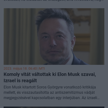
a Hamásszal a Gázai övezetben zajló jelenlegi konfliktus
miatt megnőtt a zsidókkal és az izraeliekkel szembeni
ellenségesség, írja a Reuters.
2023. május 18. 06:40 |
MTI
Komoly vitát váltottak ki Elon Musk szavai,
Izrael is reagált
Elon Musk kitartott Soros Györgyre vonatkozó kritikája
mellett, és visszautasította az antiszemitizmus vádját
megjegyzésével kapcsolatban egy interjúban. Az izraeli
külügyminisztérium magas szintű tisztségviselője kedden