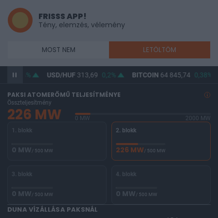
FRISSS APP!
Tény, elemzés, vélemény
MOST NEM
LETÖLTÖM
14%
USD/HUF
313,69
0,2%
BITCOIN
64 845,74
0,38%
BU
PAKSI ATOMERŐMŰ TELJESÍTMÉNYE
Összteljesítmény
226 MW
0 MW
2000 MW
1. blokk
2. blokk
0 MW
226 MW
/ 500 MW
/ 500 MW
3. blokk
4. blokk
0 MW
0 MW
/ 500 MW
/ 500 MW
DUNA VÍZÁLLÁSA PAKSNÁL