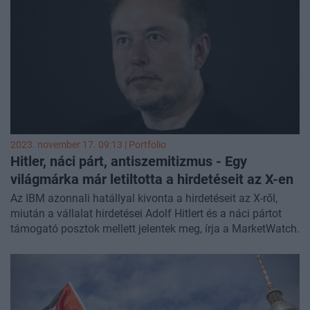
incidenseket, vagy volt tanúja ilyen támadásoknak október
7. óta.
2023. november 17. 09:13 | Portfolio
Hitler, náci párt, antiszemitizmus - Egy
világmárka már letiltotta a hirdetéseit az X-en
Az IBM azonnali hatállyal kivonta a hirdetéseit az X-ről,
miután a vállalat hirdetései Adolf Hitlert és a náci pártot
támogató posztok mellett jelentek meg, írja a MarketWatch.