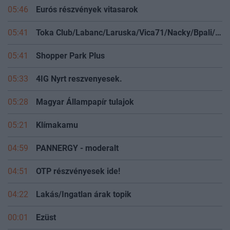
05:46
Eurós részvények vitasarok
05:41
Toka Club/Labanc/Laruska/Vica71/Nacky/Bpali/Oldrider/Josefernando/Mcbull/Kawaszabi
05:41
Shopper Park Plus
05:33
4IG Nyrt reszvenyesek.
05:28
Magyar Állampapír tulajok
05:21
Klímakamu
04:59
PANNERGY - moderalt
04:51
OTP részvényesek ide!
04:22
Lakás/Ingatlan árak topik
00:01
Ezüst