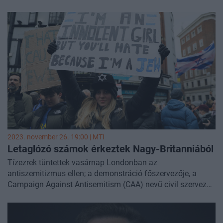
2023. november 26. 19:00 |
MTI
Letaglózó számok érkeztek Nagy-Britanniából
Tízezrek tüntettek vasárnap Londonban az
antiszemitizmus ellen; a demonstráció főszervezője, a
Campaign Against Antisemitism (CAA) nevű civil szervezet
vasárnap este közölte, hogy becslése szerint 60 ezren
vettek részt a megmozduláson. A szervezet szerint a brit
zsidók csaknem kétharmada tapasztalt antiszemita