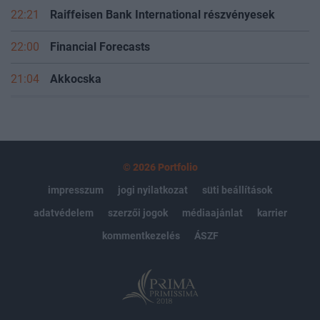
22:21
Raiffeisen Bank International részvényesek
22:00
Financial Forecasts
21:04
Akkocska
© 2026 Portfolio
impresszum
jogi nyilatkozat
süti beállítások
adatvédelem
szerzői jogok
médiaajánlat
karrier
kommentkezelés
ÁSZF