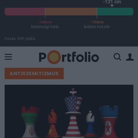
-131 cm
-144cm
-134cm
biztonsági határ
leállási küszöb
Forrás: OVF, HAEA
A Paksi Atomerőmű összteljesítménye 226 MW. A Duna vízállá
ANTISZEMITIZMUS