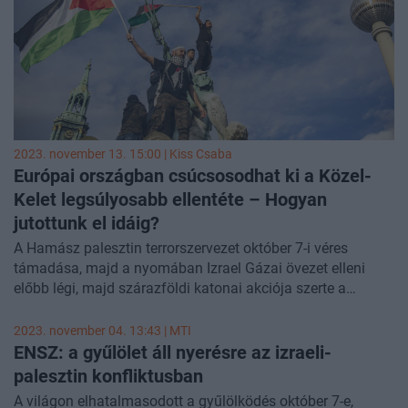
2023. november 13. 15:00 |
Kiss Csaba
Európai országban csúcsosodhat ki a Közel-
Kelet legsúlyosabb ellentéte – Hogyan
jutottunk el idáig?
A Hamász palesztin terrorszervezet október 7-i véres
támadása, majd a nyomában Izrael Gázai övezet elleni
előbb légi, majd szárazföldi katonai akciója szerte a
Nyugaton is kiélezte az ellentéteket a muszlim és a zsidó
közösségek között. Látványosan mutatkozik meg ez
2023. november 04. 13:43 |
MTI
Németországban és különösen Berlinben, ahol a Közel-
ENSZ: a gyűlölet áll nyerésre az izraeli-
Keleten kívül az egyik legnagyobb palesztin, egyben az
palesztin konfliktusban
egyik legnagyobb zsidó közösség is található. Az
A világon elhatalmasodott a gyűlölködés október 7-e,