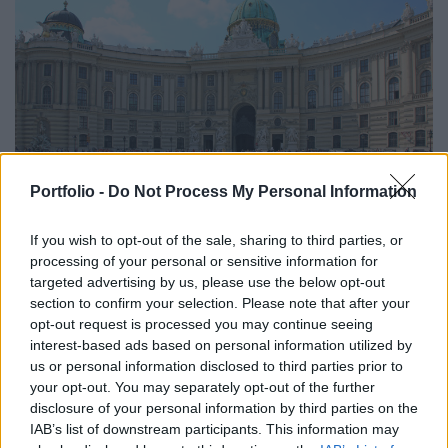
országot többek közt Pinchas Goldschmidt is, Moszkva
főrabbija, aki Magyarországon keresztül távozott. Egyelőre
a zsidó közösséget célzó, diszkriminatív intézkedéseknek
nincs nyoma Oroszországban, viszont a politikai
nyomásgyakorlás egyre nagyobb, ami jól látszik
Goldschmidt távozása mellett a Zsidó Ügynökséggel
szembeni intézkedéseken is.
Portfolio -
Do Not Process My Personal Information
2022. június 27. 20:46 |
MTI
If you wish to opt-out of the sale, sharing to third parties, or
Bombafenyegetéseket jelentettek Ausztriában
processing of your personal or sensitive information for
- Az ukrajnai háború is megjelent az
targeted advertising by us, please use the below opt-out
section to confirm your selection. Please note that after your
üzenetekben
opt-out request is processed you may continue seeing
Számos bombafenyegetés érkezett be hétfőn a bécsi, a
interest-based ads based on personal information utilized by
grazi, és a St. Pölten-i bíróságokhoz, az osztrák zsidó
us or personal information disclosed to third parties prior to
közösséghez, valamint a fővárosi iskolákhoz - közölte az
your opt-out. You may separately opt-out of the further
osztrák belügyminisztérium.
disclosure of your personal information by third parties on the
IAB’s list of downstream participants. This information may