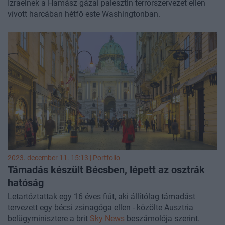
Izraelnek a Hamász gázai palesztin terrorszervezet ellen
vívott harcában hétfő este Washingtonban.
2023. december 11. 15:13 | Portfolio
Támadás készült Bécsben, lépett az osztrák
hatóság
Letartóztattak egy 16 éves fiút, aki állítólag támadást
tervezett egy bécsi zsinagóga ellen - közölte Ausztria
belügyminisztere a brit
Sky News
beszámolója szerint.