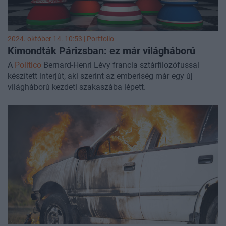
2024. október 14. 10:53 | Portfolio
Kimondták Párizsban: ez már világháború
A
Politico
Bernard-Henri Lévy francia sztárfilozófussal
készített interjút, aki szerint az emberiség már egy új
világháború kezdeti szakaszába lépett.