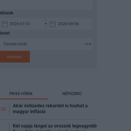
Időszak
–
Rovat
Keresés
FRISS HÍREK
NÉPSZERŰ
Akár évtizedes rekordot is hozhat a
:30
magyar infláció
Két napja lángol az oroszok legnagyobb