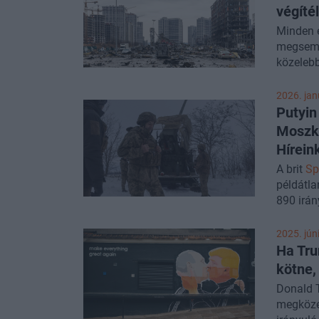
végítél
Minden e
megsemm
közelebb 
2026. janu
Putyin
Moszkv
Hírein
A brit
Sp
példátla
890 irán
brutális
célba vé
2025. jún
döntés e
Ha Tru
Miközben
kötne,
szerint 
Donald 
megfossz
megközel
menekült