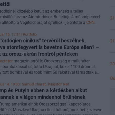
ettől
ddiginél közelebb került az emberiség a teljes
isüléshez: az Atomtudósok Bulletinje 4 másodperccel
21
állította a Végítélet óráját éjfélhez - jelentette a
CNN
.
ár 16. 17:14 | Portfolio
 "ördögien cinikus" tervéről beszélnek,
21
a atomfegyvert is bevetne Európa ellen? –
k az orosz-ukrán frontról
pénteken
ectator
magazin arról ír: Oroszország a múlt héten
20
n bombázással sújtotta Ukrajnát, közel 1100 drónnal,
yított bombával és több mint 50 rakétával támadtak a
 hidegben, ukrán erőműveket és lakóházakat egyaránt
Ös
ve. A válságos energiahelyzet közepette sok ukrán nehéz
ius 14. 19:00 |
Samuel Charap
,
Kingston Reif
lé kényszerül: maradjon, vagy hagyja el az országot.
mp és Putyin ebben a kérdésben alkut
 a határátkelők forgalma körülbelül 27%-kal nőtt, a lap
 annak a világon mindenhol örülnének
az Vlagyimir Putyin "ördögien cinikus" stratégiája, hogy
Trump amerikai elnök Oroszországgal kapcsolatos
a az ukránokat a lakóhelyüktől, és a humanitárius
ítését Moszkva Ukrajna elleni háborújának befejezésére
válság révén politikai nyomást gyakoroljon az európai