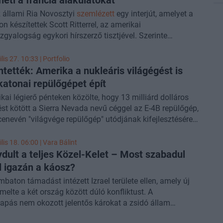
 állami Ria Novosztyi
szemlézett
egy interjút, amelyet a
n készítettek Scott Ritterrel, az amerikai
zgyalogság egykori hírszerző tisztjével. Szerinte
l Macron francia elnök lépései nagyon rossz irányba
az eseményeket. Ritter 1998-ig dolgozott az amerikai
lis 27. 10:33 | Portfolio
ötelékében, azóta viszont többnyire az orosz
ntették: Amerika a nukleáris világégést is
da műsoraiban tűnik fel és erőteljesen a Kreml
 katonai repülőgépet épít
áját hangoztatja szerepléseikor.
kai légierő pénteken közölte, hogy 13 milliárd dolláros
st kötött a Sierra Nevada nevű céggel az E-4B repülőgép,
enevén "világvége repülőgép" utódjának kifejlesztésére,
amely az ígéret szerint egy nukleáris háborút is képes túlélni.
lis 18. 06:00 |
Vara Bálint
ydult a teljes Közel-Kelet – Most szabadul
l igazán a káosz?
mbaton támadást intézett Izrael területe ellen, amely új
emelte a két ország között dúló konfliktust. A
apás nem okozott jelentős károkat a zsidó állam
, viszont Jeruzsálemben már eldönthették, hogy nem