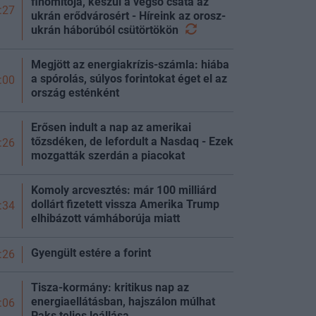
finomítója, készül a végső csata az
:27
ukrán erődvárosért - Híreink az orosz-
ukrán háborúból
csütörtökön
Megjött az energiakrízis-számla: hiába
a spórolás, súlyos forintokat éget el az
:00
ország esténként
Erősen indult a nap az amerikai
tőzsdéken, de lefordult a Nasdaq - Ezek
:26
mozgatták szerdán a
piacokat
Komoly arcvesztés: már 100 milliárd
dollárt fizetett vissza Amerika Trump
:34
elhibázott vámháborúja miatt
Gyengült estére a
forint
:26
Tisza-kormány: kritikus nap az
energiaellátásban, hajszálon múlhat
:06
Paks teljes
leállása