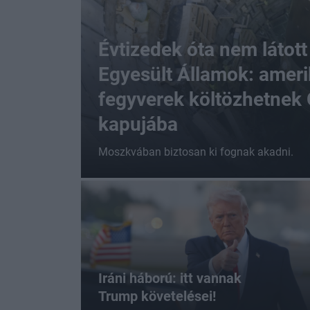
Évtizedek óta nem látott
Egyesült Államok: ameri
fegyverek költözhetnek
kapujába
Moszkvában biztosan ki fognak akadni.
Iráni háború: itt vannak
Trump követelései!