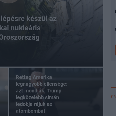
 lépésre készül az
kai nukleáris
 Oroszország
Retteg Amerika
legnagyobb ellensége:
azt mondják, Trump
legközelebb simán
06
ledobja rájuk az
atombombát