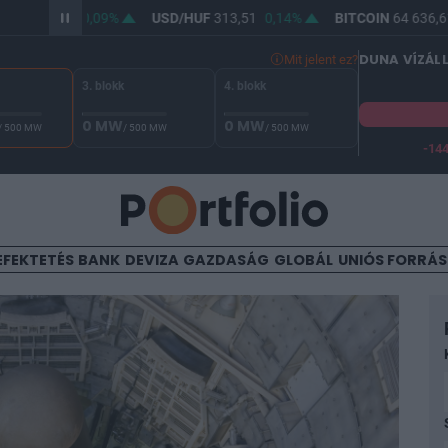
62,05
0,09%
USD/HUF
313,51
0,14%
BITCOIN
64 636,61
0,0
DUNA VÍZÁL
Mit jelent ez?
3. blokk
4. blokk
0 MW
0 MW
/ 500 MW
/ 500 MW
/ 500 MW
-14
 Duna vízállása Paksnál -131 cm. A biztonsági határ -144 cm,
EFEKTETÉS
BANK
DEVIZA
GAZDASÁG
GLOBÁL
UNIÓS FORRÁ