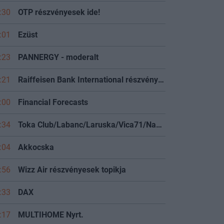
:30
OTP részvényesek ide!
:01
Ezüst
:23
PANNERGY - moderalt
:21
Raiffeisen Bank International részvényesek
:00
Financial Forecasts
:34
Toka Club/Labanc/Laruska/Vica71/Nacky/Bpali/Oldrider/Josefernando/Mcbull/Kawaszabi
:04
Akkocska
:56
Wizz Air részvényesek topikja
:33
DAX
:17
MULTIHOME Nyrt.