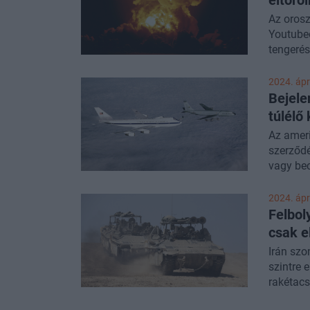
Az orosz
Youtubeo
tengerés
Emmanue
terelik 
2024. ápri
haderő k
Bejele
propagan
túlélő
narratív
Az ameri
szerződé
vagy bec
2024. ápri
Felbol
csak e
Irán szo
szintre 
rakétacs
számára