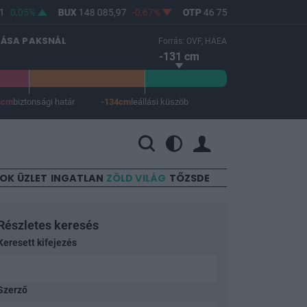
5%
BUX
148 085,97
-0,67%
OTP
46 750
-1,06%
MOL
4 60
LÁSA PAKSNÁL
Forrás: OVF, HAEA
-131 cm
4cm
biztonsági határ
-134cm
leállási küszöb
 a leállási küszöb -134 cm.
SOK
ÜZLET
INGATLAN
ZÖLD VILÁG
TŐZSDE
Részletes keresés
Keresett kifejezés
Szerző