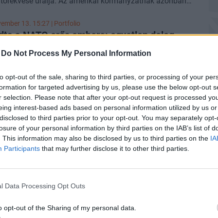
 törekvése uralja. Az amerikai kormányzatnak azonban
kra. Mindeközben Putyin és Borisz Jelcin korábbi
ge van arra, hogy előrelépést érjen el egy másik sürgősen
dója, Szergej Karaganov
kijelentette
: ha Oroszország
ndó nemzetbiztonsági kérdésben: a nukleáris
ember 13. 15:27 | Portfolio
rülne az ukrajnai vereséghez, az azt is magával vonhatja,
etek ellenőrzésében. Valójában, miután Trump idén
ta a NATO erős embere: egyetlen dolog
zkva nukleáris fegyvereket vet be, "és Európának
rt a Fehér Háza, azonnal tárgyalásokat
szorgalmazott
totta el a szövetséget attól, hogy Ukrajnában
ag vége lenne." Volodimir Zelenszkij ukrán elnök tegnap
-
Do Not Process My Personal Information
zággal és Kínával a „denuklearizációról ... nagyon nagy
Donald Trump azon kijelentésére, miszerint ő állna a
úzzon
n”.
s útjában. Mint mondta, "Ukrajna sosem volt és sosem
atonai bizottságának vezetője szerint a szövetség
to opt-out of the sale, sharing to third parties, or processing of your per
dálya a békének". Cikkünk folyamatosan frissül az
 már Ukrajnában harcolnának az orosz erők ellen, ha
formation for targeted advertising by us, please use the below opt-out s
rán háború fejleményeivel.
nem rendelkezne nukleáris fegyverekkel - írta meg a
r selection. Please note that after your opt-out request is processed y
P
ek
.
eing interest-based ads based on personal information utilized by us or
Je
disclosed to third parties prior to your opt-out. You may separately opt-
ber 18. 10:42 | Portfolio
s
 az óra: Oroszország volt elnöke szerint
losure of your personal information by third parties on the IAB’s list of
Ez
. This information may also be disclosed by us to third parties on the
IA
a a legnagyobb titokban „piszkos
Participants
that may further disclose it to other third parties.
ut
mbát” készít
Medvegyev, aki Oroszország elnöke is volt 2008 és 2012
P
gyakran osztja meg a gondolatait az ukrajnai háborúról.
l Data Processing Opt Outs
Ek
arról beszélt, hogy Kijev titokban egy „piszkos
ny
a” előállítására készül.
o opt-out of the Sharing of my personal data.
ptember 30. 06:51 | Portfolio
Br