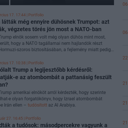
06
cius 17. 17:44 | Portfolio
látták még ennyire dühösnek Trumpot: azt
k, végzetes törés jön most a NATO-ban
06
Trump elnök sosem volt még olyan dühös mint most,
erült, hogy a NATO tagállamai nem hajlandók részt
Hormuzi-szoros biztosításában, a fejlemény miatt pedig
ikánus szenátorok egy része is elkezdte kérdőre vonni a
22
szövetség értelmét – írta ki X-oldalára Lindsey Graham
cius 17. 10:38 | Portfolio
ánus szenátor.
lalt Trump a legijesztőbb kérdésről:
atják-e az atombombát a pattanásig feszült
21
an?
rump amerikai elnököt arról kérdezték, hogy szerinte
lhat-e olyan forgatókönyv, hogy Izrael atombombát
21
e Irán ellen –
tudósított
az Al Arabiya.
ár 27. 16:45 | Portfolio
21
ták a tudósok: másodpercekre vagyunk a