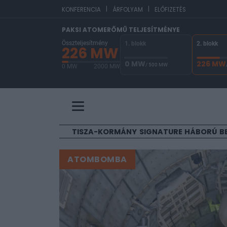
|
|
EUR/HUF
3
KONFERENCIA
ÁRFOLYAM
ELŐFIZETÉS
PAKSI ATOMERŐMŰ TELJESÍTMÉNYE
Összteljesítmény
1. blokk
2. blokk
226 MW
0 MW
226 MW
/ 500 MW
0 MW
2000 MW
A Paksi Atomerőmű összteljesítménye 226 MW. A
TISZA-KORMÁNY
SIGNATURE
HÁBORÚ
B
ATOMBOMBA