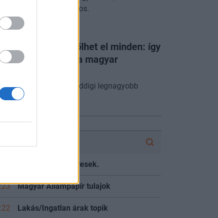
p így is nagyon mínuszos.
NERGYTALKS
te 6 és 9 között dőlhet el minden: így
szíti ki a kánikula a magyar
ramellátást
hazai energiarendszer eddigi legnagyobb
ztje zajlik.
FÓRUM
:33
4IG Nyrt reszvenyesek.
:23
Magyar Állampapír tulajok
:22
Lakás/Ingatlan árak topik