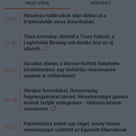
FRISS HÍREK
NÉPSZERŰ
Hatalmas háttéralkuk után dőlhet el a
21:53
kriptovaluták sorsa Amerikában
Tisza-kormány: döntött a Tisza-frakció, a
Legfelsőbb Bíróság volt elnöke lesz az új
21:40
államfő
Váratlan döntés a Warren Buffett felépítette
birodalomban: egy techóriás részvényeire
21:23
csaptak le milliárdokért
Ukrajna finomítókat, Oroszország
fegyvergyárakat támad, Németországot gyanús
21:18
drónok tartják rettegésben - Háborús híreink
szombaton
Feketelistára tettek egy céget, amely fontos
21:15
nyersanyagot szállított az Egyesült Államoknak