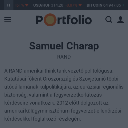
3,17
-0,61%
USD/HUF
314,20
-0,87%
BITCOIN
64 947,85
0,0
Samuel Charap
RAND
A RAND amerikai think tank vezető politológusa.
Kutatásai főként Oroszország és Szovjetunió többi
utódállamának külpolitikájára, az eurázsiai regionális
biztonság, valamint a fegyverzetkorlátozás
kérdéseire vonatkozik. 2012 előtt dolgozott az
amerikai külügyminisztérium fegyverzet-ellenőrzési
kérdésekkel foglalkozó részlegén.