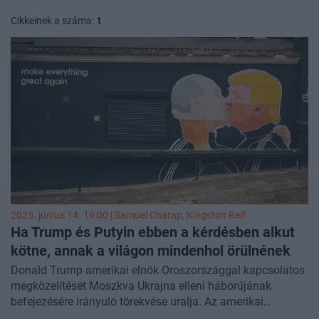
Cikkeinek a száma:
1
2025. június 14. 19:00 |
Samuel Charap
,
Kingston Reif
Ha Trump és Putyin ebben a kérdésben alkut
kötne, annak a világon mindenhol örülnének
Donald Trump amerikai elnök Oroszországgal kapcsolatos
megközelítését Moszkva Ukrajna elleni háborújának
befejezésére irányuló törekvése uralja. Az amerikai
kormányzatnak azonban lehetősége van arra, hogy