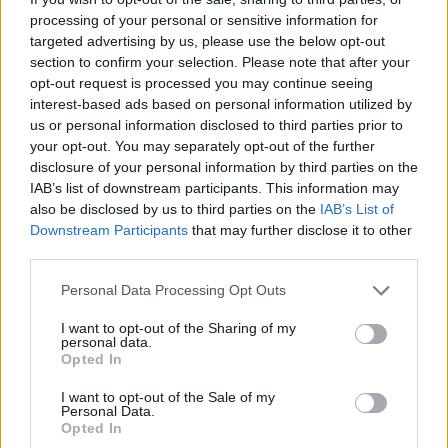
PORTFOLIO BLOGGER
processing of your personal or sensitive information for
targeted advertising by us, please use the below opt-out
BANKMONITOR
section to confirm your selection. Please note that after your
Otthon Start: visszaszáll a kamatversenybe az
opt-out request is processed you may continue seeing
UniCredit Bank
interest-based ads based on personal information utilized by
us or personal information disclosed to third parties prior to
Augusztus 10-tól 2,89 százalékos kamat mellett kínálja az
your opt-out. You may separately opt-out of the further
Otthon Start hitelt az UniCredit Bank, ez jelentős
disclosure of your personal information by third parties on the
megtakarítást jelenthet a standard évi 3 százalékos
IAB’s list of downstream participants. This information may
CHIKANSPLANET
kamathoz képest. De arról sem s
also be disclosed by us to third parties on the
IAB’s List of
A városok egyik legjobb klímafegyvere a fa, de a
Downstream Participants
that may further disclose it to other
legtöbb helyen még mindig nem ültetnek eleget
third parties.
A városi hőségnek évente 350 ezren esnek áldozatául. Két
Personal Data Processing Opt Outs
friss kutatás egybehangzó eredménye szerint a fakorona
akár a városi hőszigethatás felét is semlegesítheti
I want to opt-out of the Sharing of my
personal data.
KONYHAKONTROLLING
Opted In
Csúcsidőben drágább áram?
I want to opt-out of the Sale of my
A közgazdaságtannak vannak olyan területei, amik elsőre
Personal Data.
felháborítóan hangzanak, de jobban megnézve
Opted In