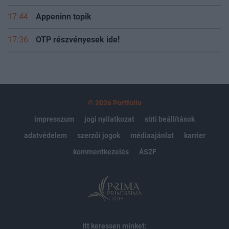
17:44
Appeninn topik
17:36
OTP részvényesek ide!
© 2026 Portfolio
impresszum
jogi nyilatkozat
süti beállítások
adatvédelem
szerzői jogok
médiaajánlat
karrier
kommentkezelés
ÁSZF
Itt keressen minket: