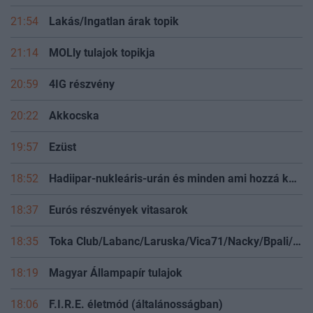
21:54
Lakás/Ingatlan árak topik
21:14
MOLly tulajok topikja
20:59
4IG részvény
20:22
Akkocska
19:57
Ezüst
18:52
Hadiipar-nukleáris-urán és minden ami hozzá kapcsolódik
18:37
Eurós részvények vitasarok
18:35
Toka Club/Labanc/Laruska/Vica71/Nacky/Bpali/Oldrider/Josefernando/Mcbull/Kawaszabi
18:19
Magyar Állampapír tulajok
18:06
F.I.R.E. életmód (általánosságban)