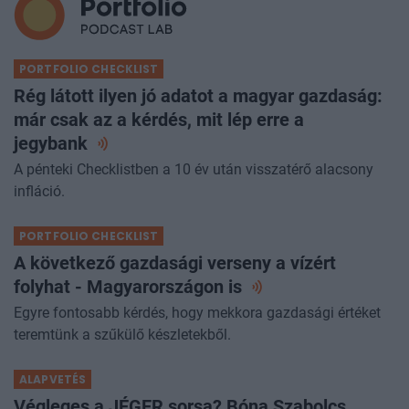
PORTFOLIO CHECKLIST
Rég látott ilyen jó adatot a magyar gazdaság:
már csak az a kérdés, mit lép erre a
jegybank
A pénteki Checklistben a 10 év után visszatérő alacsony
infláció.
PORTFOLIO CHECKLIST
A következő gazdasági verseny a vízért
folyhat - Magyarországon
is
Egyre fontosabb kérdés, hogy mekkora gazdasági értéket
teremtünk a szűkülő készletekből.
ALAPVETÉS
Végleges a JÉGER sorsa? Bóna Szabolcs