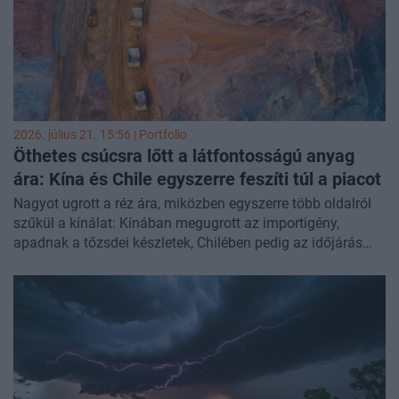
2026. július 21. 15:56 | Portfolio
Öthetes csúcsra lőtt a látfontosságú anyag
ára: Kína és Chile egyszerre feszíti túl a piacot
Nagyot ugrott a réz ára, miközben egyszerre több oldalról
szűkül a kínálat: Kínában megugrott az importigény,
apadnak a tőzsdei készletek, Chilében pedig az időjárás
nehezíti a kitermelést. A piac így egyre feszesebbé válik,
ami újabb drágulás előtt nyithatja meg az utat.