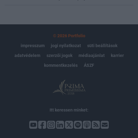
© 2026 Portfolio
impresszum
jogi nyilatkozat
süti beállítások
adatvédelem
szerzői jogok
médiaajánlat
karrier
kommentkezelés
ÁSZF
Itt keressen minket: