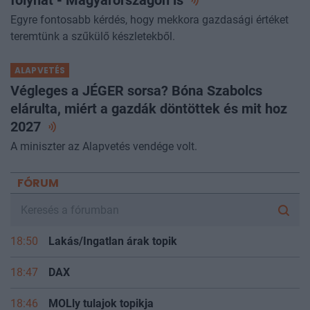
folyhat - Magyarországon
is
Egyre fontosabb kérdés, hogy mekkora gazdasági értéket
teremtünk a szűkülő készletekből.
ALAPVETÉS
Végleges a JÉGER sorsa? Bóna Szabolcs
elárulta, miért a gazdák döntöttek és mit hoz
2027
A miniszter az Alapvetés vendége volt.
FÓRUM
18:50
Lakás/Ingatlan árak topik
18:47
DAX
18:46
MOLly tulajok topikja