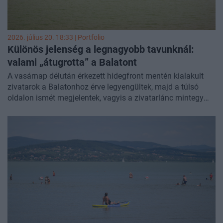
2026. július 20. 18:33 | Portfolio
Különös jelenség a legnagyobb tavunknál:
valami „átugrotta” a Balatont
A vasárnap délután érkezett hidegfront mentén kialakult
zivatarok a Balatonhoz érve legyengültek, majd a túlsó
oldalon ismét megjelentek, vagyis a zivatarlánc mintegy
„átugrotta” a Balatont – írja honlapján a
HungaroMet
.