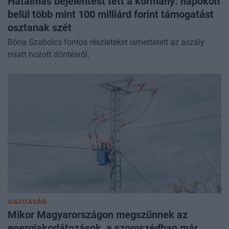
Hatalmas bejelentést tett a kormány: napokon
belül több mint 100 milliárd forint támogatást
osztanak szét
Bóna Szabolcs fontos részleteket ismertetett az aszály
miatt hozott döntésről.
GAZDASÁG
Mikor Magyarországon megszűnnek az
energiakorlátozások, a szomszédban már