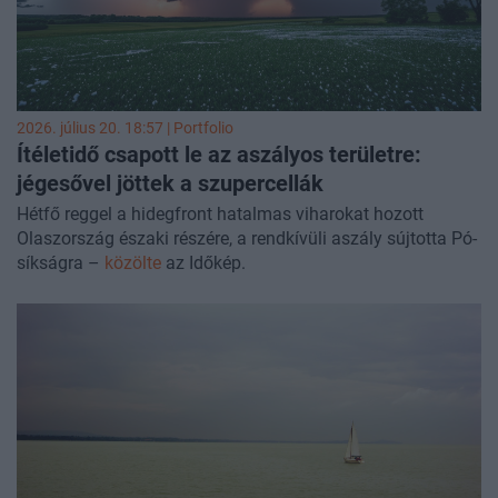
2026. július 20. 18:57 | Portfolio
Ítéletidő csapott le az aszályos területre:
jégesővel jöttek a szupercellák
Hétfő reggel a hidegfront hatalmas viharokat hozott
Olaszország északi részére, a rendkívüli aszály sújtotta Pó-
síkságra –
közölte
az Időkép.