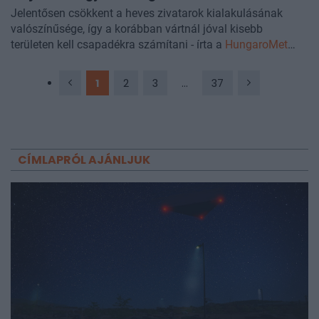
Jelentősen csökkent a heves zivatarok kialakulásának
valószínűsége, így a korábban vártnál jóval kisebb
területen kell csapadékra számítani - írta a
HungaroMet
Nonprofit Zrt.
1
2
3
...
37
CÍMLAPRÓL AJÁNLJUK