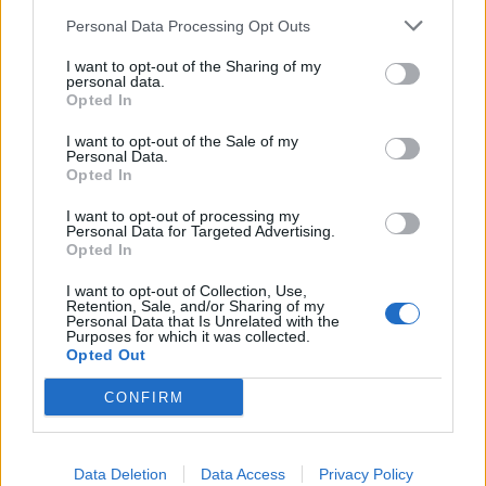
Kiadták az elsőfokú riasztást a fél országra:
Personal Data Processing Opt Outs
jégesővel, zivatarral érkezik a lehülés
I want to opt-out of the Sharing of my
Magyarországra
personal data.
Opted In
Északnyugat felől érkező hidegfront hoz záporokat,
zivatarokat és viharos széllökéseket Magyarországra,
I want to opt-out of the Sale of my
miközben a délnyugati és déli tájakon hevesebb viharokra,
Personal Data.
Opted In
jégesőre is készülni kell, a kánikula pedig az ország keleti
felében is mérséklődik - írta a
HungaroMet
.
I want to opt-out of processing my
Personal Data for Targeted Advertising.
Opted In
I want to opt-out of Collection, Use,
Retention, Sale, and/or Sharing of my
Personal Data that Is Unrelated with the
Purposes for which it was collected.
Opted Out
CONFIRM
2026. július 19. 13:22 | Portfolio
Data Deletion
Data Access
Privacy Policy