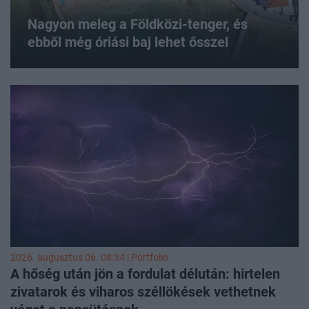
Nagyon meleg a Földközi-tenger, és
ebből még óriási baj lehet ősszel
2026. augusztus 06. 08:34 | Portfolio
A hőség után jön a fordulat délután: hirtelen
zivatarok és viharos széllökések vethetnek