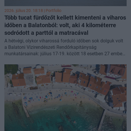
2026. július 20. 18:18 | Portfolio
Több tucat fürdőzőt kellett kimenteni a viharos
időben a Balatonból: volt, aki 4 kilométerre
sodródott a parttól a matracával
A hétvégi, olykor viharossá forduló időben sok dolguk volt
a Balatoni Vízirendészeti Rendőrkapitányság
munkatársainak: július 17-19. között 18 esetben 27 embert
mentettek ki a tóból – írja a
Police.hu
.