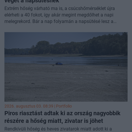
véget a napsütésnek
Extrém hőség várható ma is, a csúcshőmérséklet újra
elérheti a 40 fokot, így akár megint megdőlhet a napi
melegrekord. Bár a nap folyamán a napsütésé lesz a
főszerep, délutántól elszórtan záporokra és viharos széllel
kísért zivatarokra is számítani kell - írta a
HungaroMet
.
2026. augusztus 03. 08:39 | Portfolio
Piros riasztást adtak ki az ország nagyobbik
részére a hőség miatt, zivatar is jöhet
Rendkívüli hőség és heves zivatarok miatt adott ki a