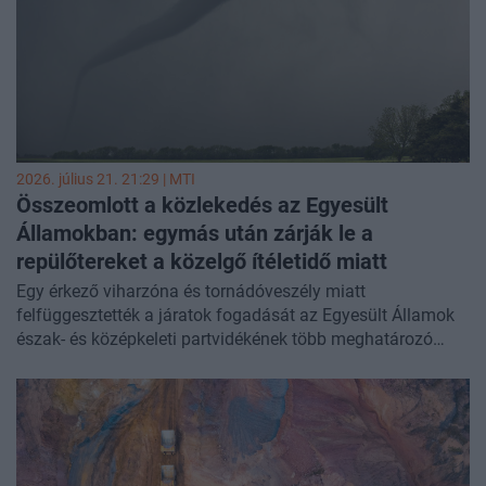
2026. július 21. 21:29 |
MTI
Összeomlott a közlekedés az Egyesült
Államokban: egymás után zárják le a
repülőtereket a közelgő ítéletidő miatt
Egy érkező viharzóna és tornádóveszély miatt
felfüggesztették a járatok fogadását az Egyesült Államok
észak- és középkeleti partvidékének több meghatározó
repülőterén kedden délután.