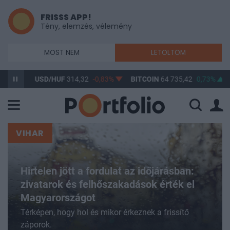
FRISSS APP!
Tény, elemzés, vélemény
MOST NEM
LETÖLTÖM
USD/HUF
314,32
-0,83%
BITCOIN
64 735,42
0,73%
BUX
14
VIHAR
Hirtelen jött a fordulat az időjárásban:
zivatarok és felhőszakadások érték el
Magyarországot
Térképen, hogy hol és mikor érkeznek a frissítő
záporok.