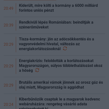
Kiderült, mire költi a kormány a 6000 milliárd
20:49
forintos uniós pénzt
Rendkívüli lépés Romániában: beindítják a
20:39
szénerőműveket
Tisza-kormány: jön az adócsökkentés és a
vagyonvédelmi hivatal, változás az
20:29
energiakorlátozásoknál
Energiakrízis: feloldották a korlátozásokat
Magyarországon, súlyos többlethalálozást okoz
20:29
a
hőség
Brutális amerikai vámok jönnek az orosz gáz és
20:29
olaj miatt, Magyarország is aggódhat
Kiberbűnözők csaptak le a magyarok kedvenc
webáruházára: rengeteg vásárló adata
20:24
szivároghatott ki