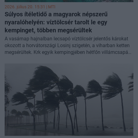
2026. július 20. 15:31 |
MTI
Súlyos ítéletidő a magyarok népszerű
nyaralóhelyén: víztölcsér tarolt le egy
kempinget, többen megsérültek
A vasárnap hajnalban lecsapó víztölcsér jelentős károkat
okozott a horvátországi Losinj szigetén, a viharban ketten
megsérültek. Krk egyik kempingjében hétfőn villámcsapás
ért egy nőt - jelentette a horvát sajtó.