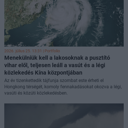
2026. július 25. 13:31 | Portfolio
Menekülniük kell a lakosoknak a pusztító
vihar elől, teljesen leáll a vasút és a légi
közlekedés Kína központjában
Az év tizenkettedik tájfunja szombat este érheti el
Hongkong térségét, komoly fennakadásokat okozva a légi,
vasúti és közúti közlekedésben.