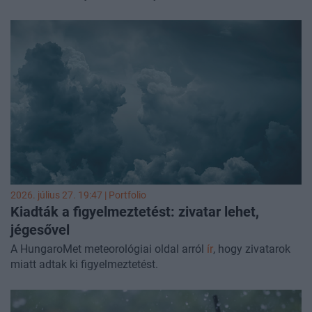
kísérőjelenségekkel járhatnak, kiterjedésük rendkívül
korlátozott – derült ki a
HungaroMet Nonprofit Zrt.
Facebook-bejegyzéséből
.
2026. július 27. 19:47 | Portfolio
Kiadták a figyelmeztetést: zivatar lehet,
jégesővel
A HungaroMet meteorológiai oldal arról
ír
, hogy zivatarok
miatt adtak ki figyelmeztetést.