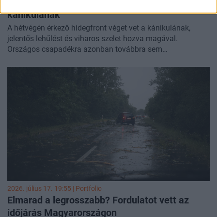
Viharos széllel jön a hidegfront, véget vet a
kánikulának
A hétvégén érkező hidegfront véget vet a kánikulának,
jelentős lehűlést és viharos szelet hozva magával.
Országos csapadékra azonban továbbra sem
számíthatunk, így az aszályhelyzet érdemben nem enyhül,
de a jövő héten már elviselhetőbb, többnyire 30 fok alatti
kellemes nyári időre van kilátás - jelentette az
Időkép
.
2026. július 17. 19:55 | Portfolio
Elmarad a legrosszabb? Fordulatot vett az
időjárás Magyarországon