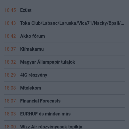
18:45
Ezüst
18:43
Toka Club/Labanc/Laruska/Vica71/Nacky/Bpali/Oldrider/Josefernando/Mcbull/Kawaszabi
18:42
Akko fórum
18:37
Klímakamu
18:32
Magyar Állampapír tulajok
18:29
4IG részvény
18:08
Mtelekom
18:07
Financial Forecasts
18:03
EURHUF és minden más
18:00
Wizz Air részvényesek topikja