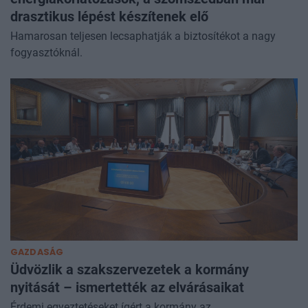
drasztikus lépést készítenek elő
Hamarosan teljesen lecsaphatják a biztosítékot a nagy
fogyasztóknál.
GAZDASÁG
Üdvözlik a szakszervezetek a kormány
nyitását – ismertették az elvárásaikat
Érdemi egyeztetéseket ígért a kormány az