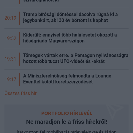
Trump bírósági döntéssel dacolva rúgná ki a
20:19
jegybankárt, aki 30 év börtönt is kaphat
Kiderült: ennyivel több halálesetet okozott a
19:52
hőségriadó Magyarországon
Tömegek vártak erre: a Pentagon nyilvánosságra
19:31
hozott több tucat UFO-videót és -aktát
A Miniszterelnökség felmondta a Lounge
19:17
Eventtel kötött keretszerződését
Összes friss hír
PORTFOLIO HÍRLEVÉL
Ne maradjon le a friss hírekről!
Iratkozzon fel mobilbarát hírleveleinkre és járjon