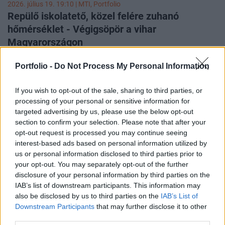
2026. július 19. 19:10 |
MTI
, Portfolio
Repülő iskolatető, közel felére zuhanó
hőmérséklet - Végigsöpör a vihar
Magyarországon
A katasztrófavédelem munkatársait számos esetben
Portfolio -
Do Not Process My Personal Information
riasztották a vasárnap délután lecsapó viharok miatt. A
lakosság leggyakrabban kidőlt fák, leszakadt vezetékek és
megrongálódott épületek miatt kért segítséget az ország
If you wish to opt-out of the sale, sharing to third parties, or
nyugati és középső területeiről. Az Időkép által közzétett
processing of your personal or sensitive information for
felvételek szerint Nyugat-Magyarországon egyes helyeken
targeted advertising by us, please use the below opt-out
felére zuhant a hőmérséklet, a Balatonnál pedig 100
section to confirm your selection. Please note that after your
opt-out request is processed you may continue seeing
kilométer/órás széllökéseket rögzítettek.
interest-based ads based on personal information utilized by
us or personal information disclosed to third parties prior to
your opt-out. You may separately opt-out of the further
disclosure of your personal information by third parties on the
IAB’s list of downstream participants. This information may
also be disclosed by us to third parties on the
IAB’s List of
Downstream Participants
that may further disclose it to other
third parties.
2026. július 19. 18:19 | Portfolio