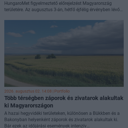
HungaroMet figyelmeztető előrejelzést Magyarország
területére. Az augusztus 3-án, hétfő éjfélig érvényben lévő
prognózis szerint az ország jelentős részén a napi
középhőmérséklet tartósan 29 Celsius-fok felett alakulhat.
Eközben egyre biztosabbnak és alaposabbnak tűnik a jövő
hét második felében érkező felfrissülés, és a Duna felső
szakaszának vízgyűjtőjén érdemi csapadék hullhat a
következő 10 napban.
2026. augusztus 02. 14:08 | Portfolio
Több térségben záporok és zivatarok alakultak
ki Magyarországon
A hazai hegyvidéki területeken, különösen a Bükkben és a
Bakonyban helyenként záporok és zivatarok alakultak ki.
Bár ezek az időjárási események intenzív