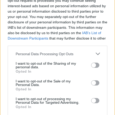
opt-out request is processed you may continue seeing
interest-based ads based on personal information utilized by
2026. május 18.
|
22 kép
us or personal information disclosed to third parties prior to
your opt-out. You may separately opt-out of the further
Pécs - Merre tovább hazai kkv-k?
disclosure of your personal information by third parties on the
IAB’s list of downstream participants. This information may
also be disclosed by us to third parties on the
IAB’s List of
Downstream Participants
that may further disclose it to other
third parties.
Personal Data Processing Opt Outs
I want to opt-out of the Sharing of my
personal data.
Opted In
I want to opt-out of the Sale of my
Personal Data.
Opted In
2026. május 13.
|
28 kép
I want to opt-out of processing my
MISKOLC - Széchenyi Kártya Roadshow 2026
Personal Data for Targeted Advertising.
Opted In