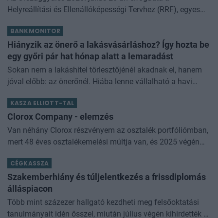
Helyreállítási és Ellenállóképességi Tervhez (RRF), egyes
kormányprogramokhoz és kormányhatározatokhoz
BANKMONITOR
kapcsolódó adóintézkedésekről, v
Hiányzik az önerő a lakásvásárláshoz? Így hozta be
egy győri pár hat hónap alatt a lemaradást
Sokan nem a lakáshitel törlesztőjénél akadnak el, hanem
jóval előbb: az önerőnél. Hiába lenne vállalható a havi
törlesztő, ha a vételár 10 vagy 20 százalékát előre össze
KASZA ELLIOTT-TAL
kell rakni. Z
Clorox Company - elemzés
Van néhány Clorox részvényem az osztalék portfóliómban,
mert 48 éves osztalékemelési múltja van, és 2025 végén
úgy láttam, hogy jó áron meg tudom venni ezt a majdnem
CÉGKASSZA
dividend king-et. Azt
Szakemberhiány és túljelentkezés a frissdiplomás
álláspiacon
Több mint százezer hallgató kezdheti meg felsőoktatási
tanulmányait idén ősszel, miután július végén kihirdették a