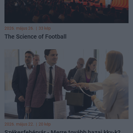
2026. május 26.
|
33 kép
The Science of Football
2026. május 22.
|
20 kép
Székesfehérvár - Merre tovább hazai kkv-k?