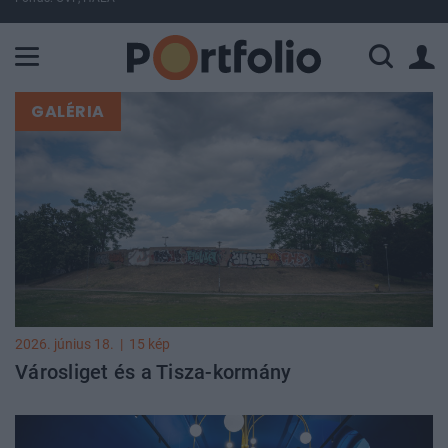
A Paksi Atomerőmű összteljesítménye 225 MW. A Duna vízállá
GALÉRIA
2026. június 18.
|
15 kép
Városliget és a Tisza-kormány