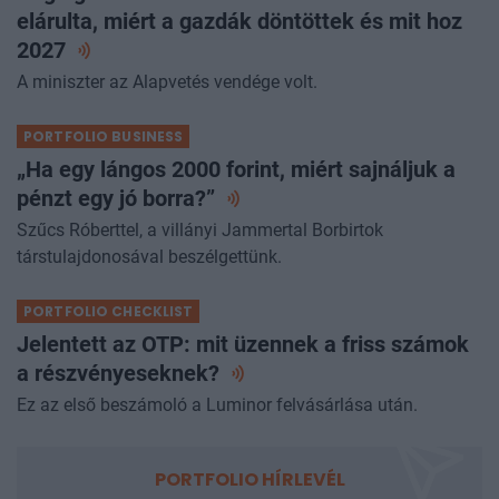
elárulta, miért a gazdák döntöttek és mit hoz
2027
A miniszter az Alapvetés vendége volt.
PORTFOLIO BUSINESS
„Ha egy lángos 2000 forint, miért sajnáljuk a
pénzt egy jó
borra?”
Szűcs Róberttel, a villányi Jammertal Borbirtok
társtulajdonosával beszélgettünk.
PORTFOLIO CHECKLIST
Jelentett az OTP: mit üzennek a friss számok
a
részvényeseknek?
Ez az első beszámoló a Luminor felvásárlása után.
PORTFOLIO HÍRLEVÉL