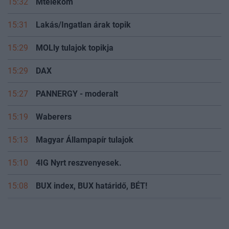
15:32
Mtelekom
15:31
Lakás/Ingatlan árak topik
15:29
MOLly tulajok topikja
15:29
DAX
15:27
PANNERGY - moderalt
15:19
Waberers
15:13
Magyar Állampapír tulajok
15:10
4IG Nyrt reszvenyesek.
15:08
BUX index, BUX határidő, BÉT!