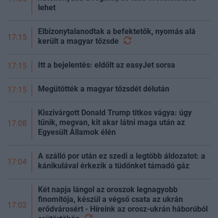
lehet
Elbizonytalanodtak a befektetők, nyomás alá
17:15
került a magyar
tőzsde
Itt a bejelentés: eldőlt az easyJet sorsa
17:15
Megütötték a magyar tőzsdét délután
17:15
Kiszivárgott Donald Trump titkos vágya: úgy
tűnik, megvan, kit akar látni maga után az
17:08
Egyesült Államok élén
A szálló por után ez szedi a legtöbb áldozatot: a
17:04
kánikulával érkezik a tüdőnket támadó gáz
Két napja lángol az oroszok legnagyobb
finomítója, készül a végső csata az ukrán
17:02
erődvárosért - Híreink az orosz-ukrán háborúból