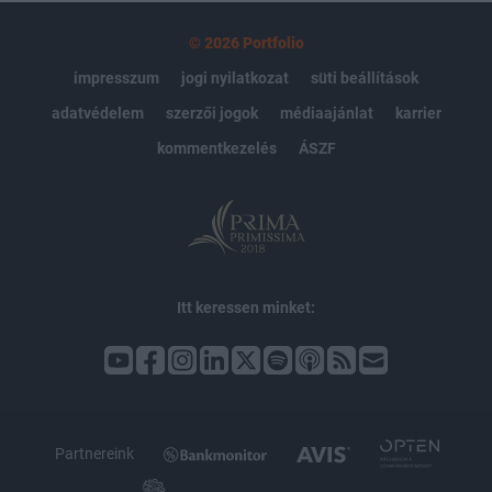
© 2026 Portfolio
impresszum
jogi nyilatkozat
süti beállítások
adatvédelem
szerzői jogok
médiaajánlat
karrier
kommentkezelés
ÁSZF
Itt keressen minket:
Partnereink