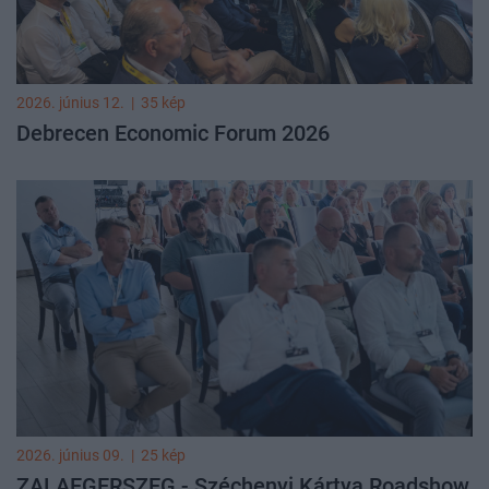
2026. június 12.
|
35 kép
Debrecen Economic Forum 2026
2026. június 09.
|
25 kép
ZALAEGERSZEG - Széchenyi Kártya Roadshow