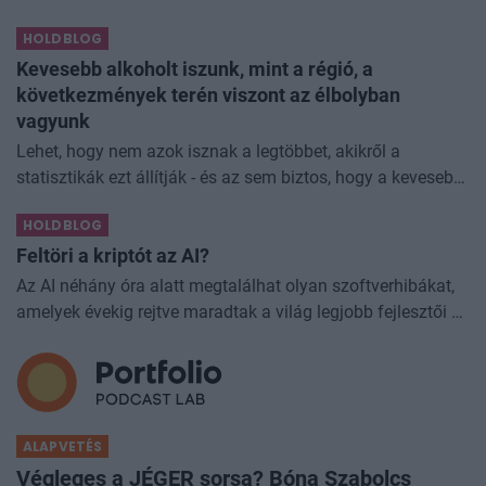
felvételi ponthatárokat. A szakválasztás azonban nemcsak
HOLDBLOG
a következő é
Kevesebb alkoholt iszunk, mint a régió, a
következmények terén viszont az élbolyban
vagyunk
Lehet, hogy nem azok isznak a legtöbbet, akikről a
statisztikák ezt állítják - és az sem biztos, hogy a kevesebb
elfogyasztott alkohol kisebb társadalmi kárral... The post
HOLDBLOG
Kevesebb alkoholt iszunk
Feltöri a kriptót az AI?
Az AI néhány óra alatt megtalálhat olyan szoftverhibákat,
amelyek évekig rejtve maradtak a világ legjobb fejlesztői és
biztonsági szakemberei előtt. A kriptovilágban ennek
különösen nagy...
ALAPVETÉS
Végleges a JÉGER sorsa? Bóna Szabolcs