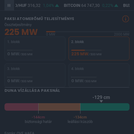
/HUF
316,32
1,04%
BITCOIN
64 747,30
0,22%
BUX
146 563,2
PAKSI ATOMERŐMŰ TELJESÍTMÉNYE
Összteljesítmény
225 MW
0 MW
2000 MW
1. blokk
2. blokk
0 MW
225 MW
/ 500 MW
/ 500 MW
3. blokk
4. blokk
0 MW
0 MW
/ 500 MW
/ 500 MW
DUNA VÍZÁLLÁSA PAKSNÁL
-129 cm
-144cm
-134cm
biztonsági határ
leállási küszöb
Forrás: OVF, HAEA