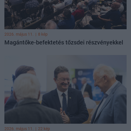
2026. május 11.
|
8 kép
Magántőke-befektetés tőzsdei részvényekkel
2026. május 11.
|
22 kép