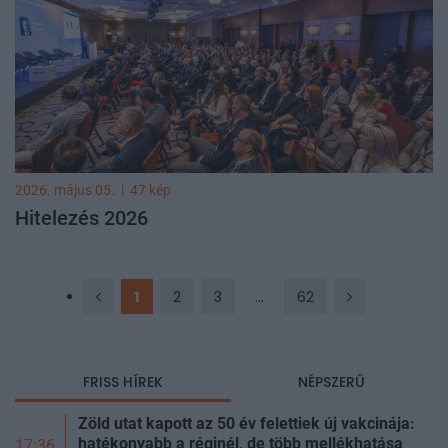
2026. május 05.
|
47 kép
Hitelezés 2026
1
2
3
...
62
FRISS HÍREK
NÉPSZERŰ
Zöld utat kapott az 50 év felettiek új vakcinája:
hatékonyabb a réginél, de több mellékhatása
17:36