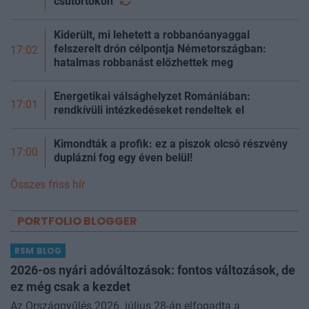
csütörtökön
Kiderült, mi lehetett a robbanóanyaggal
felszerelt drón célpontja Németországban:
17:02
hatalmas robbanást előzhettek meg
Energetikai válsághelyzet Romániában:
17:01
rendkívüli intézkedéseket rendeltek el
Kimondták a profik: ez a piszok olcsó részvény
17:00
duplázni fog egy éven belül!
Összes friss hír
PORTFOLIO BLOGGER
RSM BLOG
2026-os nyári adóváltozások: fontos változások, de
ez még csak a kezdet
Az Országgyűlés 2026. július 28-án elfogadta a