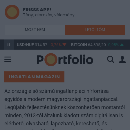
FRISSS APP!
Tény, elemzés, vélemény
MOST NEM
LETÖLTÖM
USD/HUF
314,57
-0,76%
BITCOIN
64 895,20
0,98%
BUX
148 6
INGATLAN MAGAZIN
Az ország első számú ingatlanpiaci hírforrása
egyidős a modern magyarországi ingatlanpiaccal.
Legújabb fejlesztésünknek köszönhetően mostantól
minden, 2013-tól általunk kiadott szám digitálisan is
elérhető, olvasható, lapozható, kereshető, és