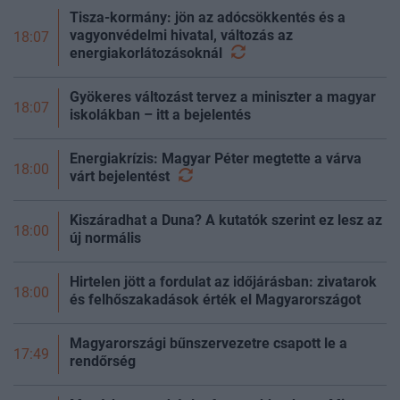
Tisza-kormány: jön az adócsökkentés és a
vagyonvédelmi hivatal, változás az
18:07
energiakorlátozásoknál
Gyökeres változást tervez a miniszter a magyar
18:07
iskolákban – itt a bejelentés
Energiakrízis: Magyar Péter megtette a várva
18:00
várt
bejelentést
Kiszáradhat a Duna? A kutatók szerint ez lesz az
18:00
új normális
Hirtelen jött a fordulat az időjárásban: zivatarok
18:00
és felhőszakadások érték el Magyarországot
Magyarországi bűnszervezetre csapott le a
17:49
rendőrség