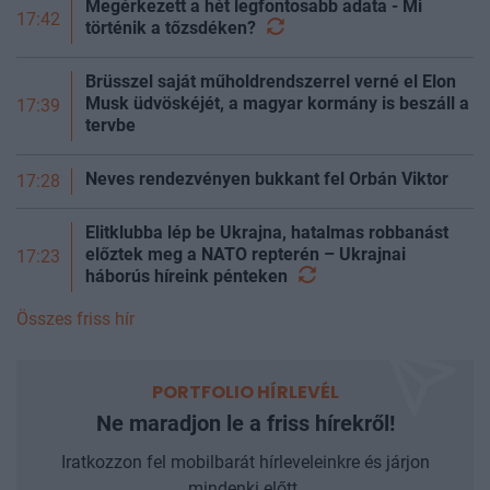
Megérkezett a hét legfontosabb adata - Mi
17:42
történik a
tőzsdéken?
Brüsszel saját műholdrendszerrel verné el Elon
Musk üdvöskéjét, a magyar kormány is beszáll a
17:39
tervbe
Neves rendezvényen bukkant fel Orbán Viktor
17:28
Elitklubba lép be Ukrajna, hatalmas robbanást
előztek meg a NATO repterén – Ukrajnai
17:23
háborús híreink
pénteken
Összes friss hír
PORTFOLIO HÍRLEVÉL
Ne maradjon le a friss hírekről!
Iratkozzon fel mobilbarát hírleveleinkre és járjon
mindenki előtt.