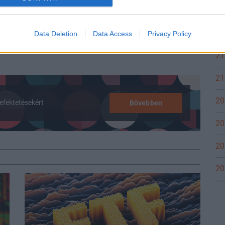
...
22
21
Data Deletion
Data Access
Privacy Policy
t nyomon követni.
21
21
20
efektetésekért
Bővebben
20
20
20