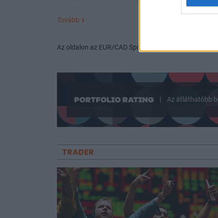
egyébként ki nem zárható egyéb felelősség kivételével 
Tovább
Az oldalon az EUR/CAD Spot árfolyamalakulását lehe
|
Az átláthatóbb b
TRADER