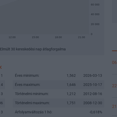
60 000
40 000
20 000
0
12:00
15:00
18:00
21:00
Elmúlt 30 kereskedési nap átlagforgalma
06
K
11
Éves minimum:
1,562
2026-03-13
14
Éves maximum:
1,646
2025-10-17
22
13
Történelmi minimum:
1,212
2012-08-16
06
Történelmi maximum:
1,751
2008-12-30
21
13
Árfolyamváltozás 1 hó:
-0,618%