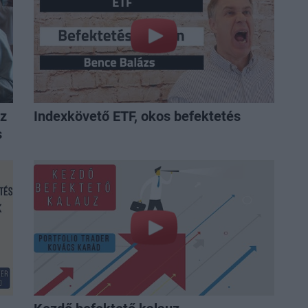
sz
Indexkövető ETF, okos befektetés
s