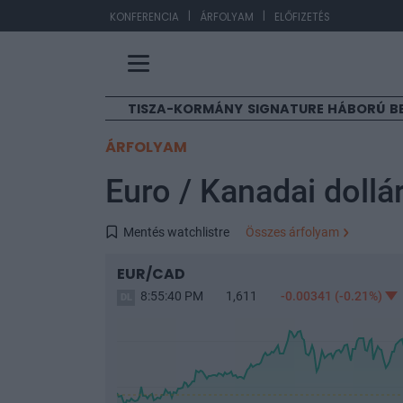
|
|
EUR/H
KONFERENCIA
ÁRFOLYAM
ELŐFIZETÉS
TISZA-KORMÁNY
SIGNATURE
HÁBORÚ
B
ÁRFOLYAM
Euro / Kanadai doll
Mentés watchlistre
Összes árfolyam
EUR/CAD
8:55:40 PM
1,611
-0.00341
(-0.21%)