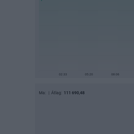
02:33
05:20
08:06
Ma:
|
Átlag:
111 690,48