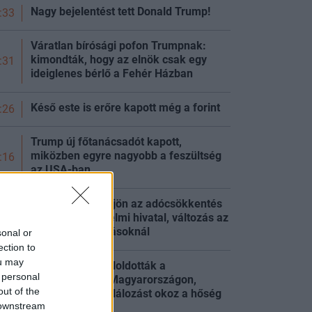
Nagy bejelentést tett Donald Trump!
:33
Váratlan bírósági pofon Trumpnak:
kimondták, hogy az elnök csak egy
:31
ideiglenes bérlő a Fehér Házban
Késő este is erőre kapott még a
forint
:26
Trump új főtanácsadót kapott,
miközben egyre nagyobb a feszültség
:16
az USA-ban
Tisza-kormány: jön az adócsökkentés
és a vagyonvédelmi hivatal, változás az
:49
energiakorlátozásoknál
sonal or
ection to
ou may
Energiakrízis: feloldották a
 personal
korlátozásokat Magyarországon,
:49
out of the
súlyos többlethalálozást okoz a
hőség
 downstream