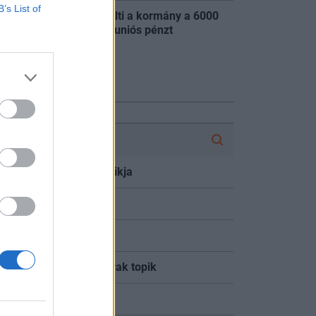
B’s List of
Kiderült, mire költi a kormány a 6000
:49
milliárd forintos uniós pénzt
szes friss hír
FÓRUM
:20
MOLly tulajok topikja
:04
Opus real.
:00
Delta Nyrt
:58
Lakás/Ingatlan árak topik
:26
4IG részvény