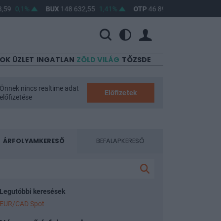
0,1%
BUX
148 632,55
1,41%
OTP
46 890
2,16%
MOL
4 
SOK
ÜZLET
INGATLAN
ZÖLD VILÁG
TŐZSDE
Önnek nincs realtime adat
Előfizetek
előfizetése
ÁRFOLYAMKERESŐ
BEFALAPKERESŐ
Legutóbbi keresések
EUR/CAD Spot