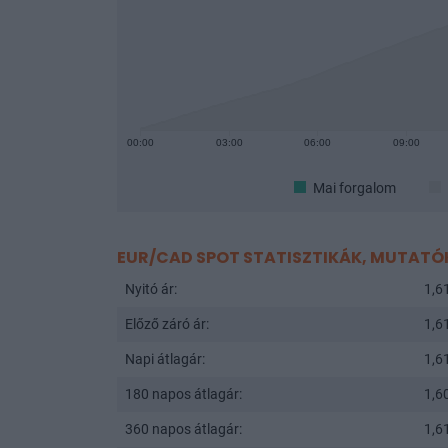
00:00
03:00
06:00
09:00
Mai forgalom
EUR/CAD SPOT STATISZTIKÁK, MUTATÓ
Nyitó ár:
1,6
Előző záró ár:
1,6
Napi átlagár:
1,6
180 napos átlagár:
1,6
360 napos átlagár:
1,6