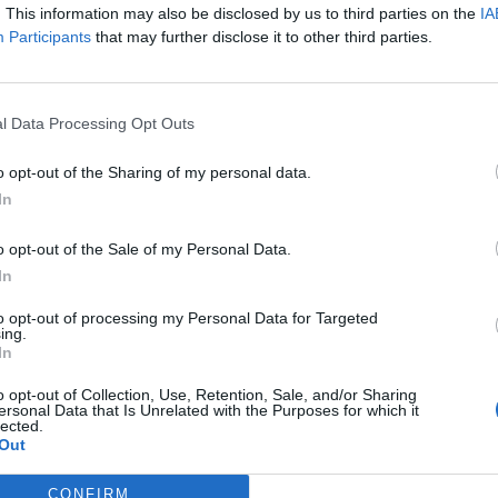
0,0054
0,0063
0,0046
. This information may also be disclosed by us to third parties on the
IA
20
Participants
that may further disclose it to other third parties.
Ös
l Data Processing Opt Outs
o opt-out of the Sharing of my personal data.
EU0009654664
In
EURCAD
o opt-out of the Sale of my Personal Data.
CAD
04
In
to opt-out of processing my Personal Data for Targeted
03
ing.
In
03
zolgáltatás elérhetőségének részbeni vagy teljes hiányáért,
o opt-out of Collection, Use, Retention, Sale, and/or Sharing
 a Net Média Zrt. csak akkor felel, hogy ha az kifejezetten és
ersonal Data that Is Unrelated with the Purposes for which it
22
kból bekövetkezett szolgáltatás-zavarért a felelősségét
lected.
Out
ősségét az információhoz való jogosulatlan hozzáférésből vagy az
22
 károkért. Az előbbiekben megjelölt, illetve jogszerűen
CONFIRM