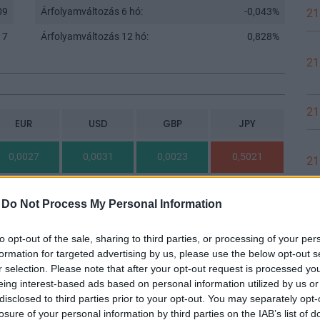
09
Árfolyamváltozás 6 hó:
-0,043%
21
17
Árfolyamváltozás 12 hó:
0,828%
21
21
EUR
USD
GBP
JPY
0,0027
0,0031
0,0023
0,5021
21
1,0707
1,2375
0,9172
195,3095
-
Do Not Process My Personal Information
20
1,1558
0,8566
182,398
to opt-out of the sale, sharing to third parties, or processing of your per
formation for targeted advertising by us, please use the below opt-out s
0,8651
0,7411
157,794
r selection. Please note that after your opt-out request is processed y
eing interest-based ads based on personal information utilized by us or
20
1,1673
1,3492
212,9175
disclosed to third parties prior to your opt-out. You may separately opt-
losure of your personal information by third parties on the IAB’s list of