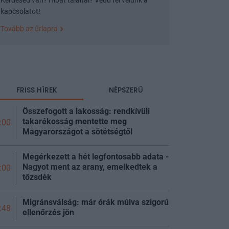
kapcsolatot!
Tovább az űrlapra
FRISS HÍREK
NÉPSZERŰ
Összefogott a lakosság: rendkívüli
takarékosság mentette meg
:00
Magyarországot a sötétségtől
Megérkezett a hét legfontosabb adata -
Nagyot ment az arany, emelkedtek a
:00
tőzsdék
Migránsválság: már órák múlva szigorú
:48
ellenőrzés jön