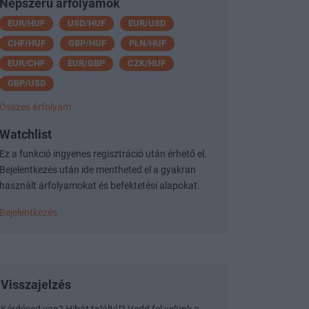
Népszerű árfolyamok
EUR/HUF
USD/HUF
EUR/USD
CHF/HUF
GBP/HUF
PLN/HUF
EUR/CHF
EUR/GBP
CZK/HUF
GBP/USD
Összes árfolyam
Watchlist
Ez a funkció ingyenes regisztráció után érhető el.
Bejelentkezés után ide mentheted el a gyakran
használt árfolyamokat és befektetési alapokat.
Bejelentkezés
Visszajelzés
Kérdésed van? Hibát találtál? Vedd fel velünk a