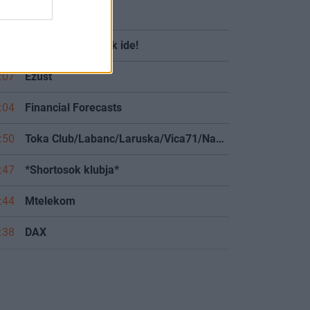
:23
Trump 2.0
:53
OTP részvényesek ide!
:07
Ezüst
:04
Financial Forecasts
:50
Toka Club/Labanc/Laruska/Vica71/Nacky/Bpali/Oldrider/Josefernando/Mcbull/Kawaszabi
:47
*Shortosok klubja*
:44
Mtelekom
:38
DAX