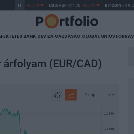
UF
363,17
-0,61%
USD/HUF
314,20
-0,87%
BITCOIN
64 953,59
EFEKTETÉS
BANK
DEVIZA
GAZDASÁG
GLOBÁL
UNIÓS FORRÁ
ár árfolyam (EUR/CAD)
1,6160
1,6150