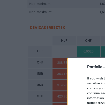
Napi minimum:
1,6
Napi maximum:
1,6
DEVIZAKERESZTEK
HUF
CHF
HUF
0,0025
CHF
388,8370
Portfolio 
EUR
363,1790
0,9339
If you wish 
sensitive in
USD
314,2095
0,8080
confirm you
continue se
GBP
423,9613
1,0902
information 
further disc