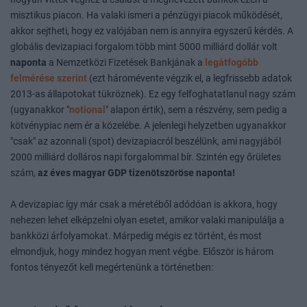
misztikus piacon. Ha valaki ismeri a pénzügyi piacok működését,
akkor sejtheti, hogy ez valójában nem is annyira egyszerű kérdés. A
globális devizapiaci forgalom több mint 5000 milliárd dollár volt
naponta
a Nemzetközi Fizetések Bankjának a
legátfogóbb
felmérése szerint
(ezt háromévente végzik el, a legfrissebb adatok
2013-as állapotokat tükröznek). Ez egy felfoghatatlanul nagy szám
(ugyanakkor "
notional
" alapon értik), sem a részvény, sem pedig a
kötvénypiac nem ér a közelébe. A jelenlegi helyzetben ugyanakkor
"csak" az azonnali (spot) devizapiacról beszélünk, ami nagyjából
2000 milliárd dolláros napi forgalommal bír. Szintén egy őrületes
szám,
az éves magyar GDP tizenötszöröse naponta!
A devizapiac így már csak a méretéből adódóan is akkora, hogy
nehezen lehet elképzelni olyan esetet, amikor valaki manipulálja a
bankközi árfolyamokat. Márpedig mégis ez történt, és most
elmondjuk, hogy mindez hogyan ment végbe. Először is három
fontos tényezőt kell megértenünk a történetben: