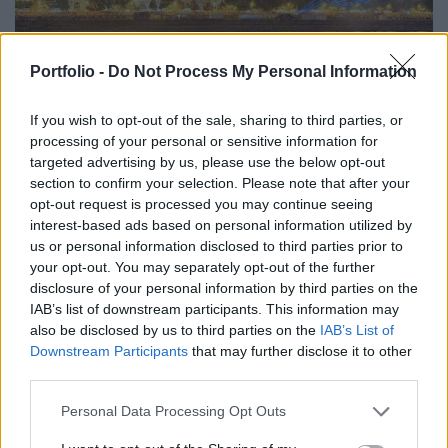
Portfolio -
Do Not Process My Personal Information
GAZDASÁG
Leváltották a kommunikációs hivatal, és az
If you wish to opt-out of the sale, sharing to third parties, or
állami rendezvényszervező ügynökség
processing of your personal or sensitive information for
vezetőit
targeted advertising by us, please use the below opt-out
section to confirm your selection. Please note that after your
Azt egyelőre nem tudni, kik lesznek az ideiglenes vezetők.
opt-out request is processed you may continue seeing
interest-based ads based on personal information utilized by
us or personal information disclosed to third parties prior to
your opt-out. You may separately opt-out of the further
disclosure of your personal information by third parties on the
IAB’s list of downstream participants. This information may
also be disclosed by us to third parties on the
IAB’s List of
Downstream Participants
that may further disclose it to other
third parties.
Personal Data Processing Opt Outs