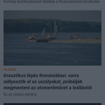
Komoly korlátozásokat iktattak a finanszírozási törvénybe.
GLOBÁL
Drasztikus lépés Romániában: sorra
süllyesztik el az uszályokat, próbálják
megmenteni az atomerőművet a leállástól
Ez az utolsó remény.