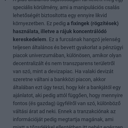
speciális körülmény, ami a manipulációs csalás
lehetőségét biztosította egy ennyire likvid
környezetben. Ez pedig
a fixingek (rögzítések)
használata, illetve a rájuk koncentrálódó
kereskedelem
. Ez a furcsának hangzó jelenség
teljesen általános és bevett gyakorlat a pénzügyi
piacok univerzumában, különösen, amikor olyan
decentralizált és nem transzparens területről
van szó, mint a devizapiac. Ha valaki devizát
szeretne váltani a bankközi piacon, akkor
általában ezt úgy teszi, hogy kér a bankjától egy
ajánlatot, aki pedig attól függően, hogy mennyire
fontos (és gazdag) ügyfélről van szó, különböző
váltási árat ad neki. Ennek a tranzakciónak az
információját pedig megtartja magának, ami
miatt a tőzsdékkel ellentétben itt nehéz egészen