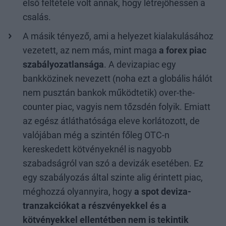
első feltétele volt annak, hogy létrejöhessen a
csalás.
A másik tényező, ami a helyezet kialakulásához
vezetett, az nem más, mint maga
a forex piac
szabályozatlansága
. A devizapiac egy
bankközinek nevezett (noha ezt a globális hálót
nem pusztán bankok működtetik) over-the-
counter piac, vagyis nem tőzsdén folyik. Emiatt
az egész átláthatósága eleve korlátozott, de
valójában még a szintén főleg OTC-n
kereskedett kötvényeknél is nagyobb
szabadságról van szó a devizák esetében. Ez
egy szabályozás által szinte alig érintett piac,
méghozzá olyannyira, hogy
a spot deviza-
tranzakciókat a részvényekkel és a
kötvényekkel ellentétben nem is tekintik