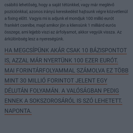
csábító lehetőség, hogy a saját tétünkkel, vagy már meglévő
pozíciónkkal, azonos irányú kereskedést hajtsunk végre közvetlenül
a fixing előtt. Vagyis mi is adjunk el mondjuk 100 millió eurót
frankért cserébe, majd amikor jön a kliensünk 1 milliárd eurós
összege, ami lejjebb viszi az árfolyamot, akkor vegyük vissza. Az
árkülönbség lesz a nyereségünk.
HA MEGCSÍPÜNK AKÁR CSAK 10 BÁZISPONTOT
IS, AZZAL MÁR NYERTÜNK 100 EZER EURÓT.
MAI FORINTÁRFOLYAMMAL SZÁMOLVA EZ TÖBB
MINT 30 MILLIÓ FORINTOT JELENT EGY
DÉLUTÁN FOLYAMÁN. A VALÓSÁGBAN PEDIG
ENNEK A SOKSZOROSÁRÓL IS SZÓ LEHETETT.
NAPONTA.