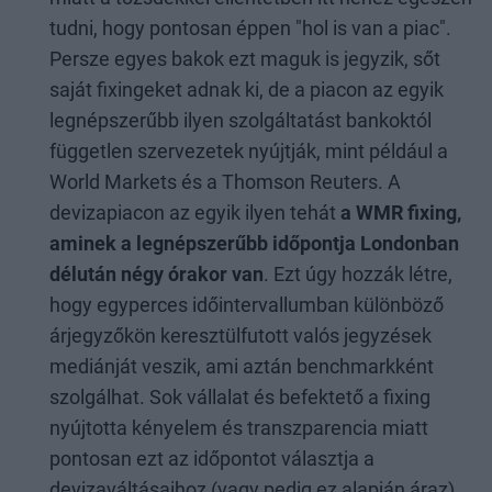
tudni, hogy pontosan éppen "hol is van a piac".
Persze egyes bakok ezt maguk is jegyzik, sőt
saját fixingeket adnak ki, de a piacon az egyik
legnépszerűbb ilyen szolgáltatást bankoktól
független szervezetek nyújtják, mint például a
World Markets és a Thomson Reuters. A
devizapiacon az egyik ilyen tehát
a WMR fixing,
aminek a legnépszerűbb időpontja Londonban
délután négy órakor van
. Ezt úgy hozzák létre,
hogy egyperces időintervallumban különböző
árjegyzőkön keresztülfutott valós jegyzések
mediánját veszik, ami aztán benchmarkként
szolgálhat. Sok vállalat és befektető a fixing
nyújtotta kényelem és transzparencia miatt
pontosan ezt az időpontot választja a
devizaváltásaihoz (vagy pedig ez alapján áraz),