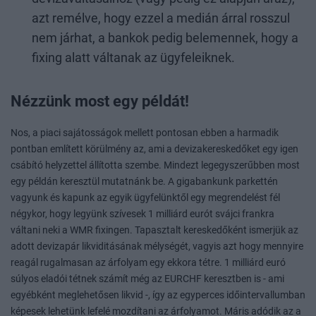
azt remélve, hogy ezzel a medián árral rosszul
nem járhat, a bankok pedig belemennek, hogy a
fixing alatt váltanak az ügyfeleiknek.
Nézzünk most egy példát!
Nos, a piaci sajátosságok mellett pontosan ebben a harmadik
pontban említett körülmény az, ami a devizakereskedőket egy igen
csábító helyzettel állította szembe. Mindezt legegyszerűbben most
egy példán keresztül mutatnánk be. A gigabankunk parkettén
vagyunk és kapunk az egyik ügyfelünktől egy megrendelést fél
négykor, hogy legyünk szívesek 1 milliárd eurót svájci frankra
váltani neki a WMR fixingen. Tapasztalt kereskedőként ismerjük az
adott devizapár likviditásának mélységét, vagyis azt hogy mennyire
reagál rugalmasan az árfolyam egy ekkora tétre. 1 milliárd euró
súlyos eladói tétnek számít még az EURCHF keresztben is - ami
egyébként meglehetősen likvid -, így az egyperces időintervallumban
képesek lehetünk lefelé mozdítani az árfolyamot. Máris adódik az a