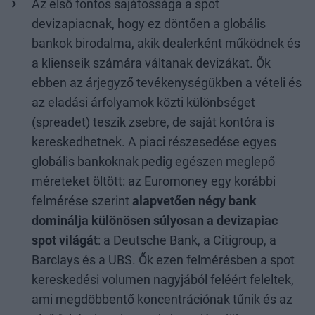
Az első fontos sajátossága a spot
devizapiacnak, hogy ez döntően a globális
bankok birodalma, akik dealerként működnek és
a klienseik számára váltanak devizákat. Ők
ebben az árjegyző tevékenységükben a vételi és
az eladási árfolyamok közti különbséget
(spreadet) teszik zsebre, de saját kontóra is
kereskedhetnek. A piaci részesedése egyes
globális bankoknak pedig egészen meglepő
méreteket öltött: az Euromoney egy korábbi
felmérése szerint
alapvetően négy bank
dominálja különösen súlyosan a devizapiac
spot világát
: a Deutsche Bank, a Citigroup, a
Barclays és a UBS. Ők ezen felmérésben a spot
kereskedési volumen nagyjából feléért feleltek,
ami megdöbbentő koncentrációnak tűnik és az