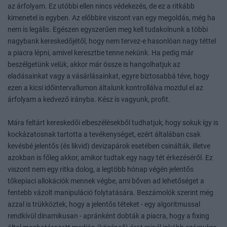
az árfolyam. Ez utóbbi ellen nincs védekezés, de ez a ritkább
kimenetel is egyben. Az előbbire viszont van egy megoldás, még ha
nem is legális. Egészen egyszerűen meg kell tudakolnunk a többi
nagybank kereskedőjétől, hogy nem tervez-e hasonlóan nagy téttel
a piacra lépni, amivel keresztbe tenne nekünk. Ha pedig már
beszélgetünk velük, akkor már össze is hangolhatjuk az
eladásainkat vagy a vásárlásainkat, egyre biztosabbá téve, hogy
ezen a kicsi időintervallumon általunk kontrollálva mozdul el az
árfolyam a kedvező irányba. Kész is vagyunk, profit.
Mára feltárt kereskedői elbeszélésekből tudhatjuk, hogy sokuk így is
kockázatosnak tartotta a tevékenységet, ezért általában csak
kevésbé jelentős (és likvid) devizapárok esetében csinálták, illetve
azokban is főleg akkor, amikor tudtak egy nagy tét érkezéséről. Ez
viszont nem egy ritka dolog, a legtöbb hónap végén jelentős
tőkepiaci allokációk mennek végbe, ami bőven ad lehetőséget a
fentebb vázolt manipuláció folytatására. Beszámolók szerint még
azzal is trükköztek, hogy a jelentős téteket - egy algoritmussal
rendkívül dinamikusan - apránként dobták a piacra, hogy a fixing