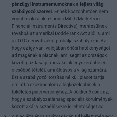
pénzügyi instrumentumoknak a fejlett világ
szabályozó szervei
. Ennek köszönhetően nem
vonatkozik rájuk az uniós Mifid (Markets in
Financial Instruments Directive), mentesülnek
továbbá az amerikai Dodd-Frank Act alól is, ami
az OTC derivatívákat próbálja szabályozni. Az
hogy ez így van, valójában óriási hatékonyságot
ad magának a piacnak, ami segíti az országok
között gazdasági tranzakciók egyszerűbbé és
olcsóbbá tételét, ami áldásos a világ számára.
Ezt a szabályozói torzítás nélküli piacot tartja
emiatt a szakirodalom a legközelebbinek a
tökéletes piaci versenyhez. A bökkenő csak az,
hogy a szabályozatlanság speciális körülmények
között akár visszaélésekre is lehetőséget ad.
A piac általános sajátosságán túl kellett még egy