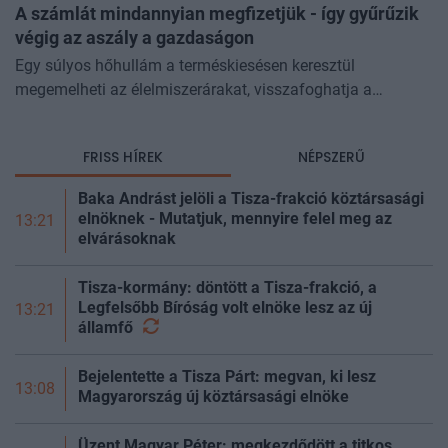
A számlát mindannyian megfizetjük - így gyűrűzik
végig az aszály a gazdaságon
Egy súlyos hőhullám a terméskiesésen keresztül
megemelheti az élelmiszerárakat, visszafoghatja a
gazdasági növekedést, ronthatja a termelékenységet, sőt
még az állam finanszírozását is m
FRISS HÍREK
NÉPSZERŰ
Baka Andrást jelöli a Tisza-frakció köztársasági
elnöknek - Mutatjuk, mennyire felel meg az
13:21
elvárásoknak
Tisza-kormány: döntött a Tisza-frakció, a
Legfelsőbb Bíróság volt elnöke lesz az új
13:21
államfő
Bejelentette a Tisza Párt: megvan, ki lesz
13:08
Magyarország új köztársasági elnöke
Üzent Magyar Péter: megkezdődött a titkos