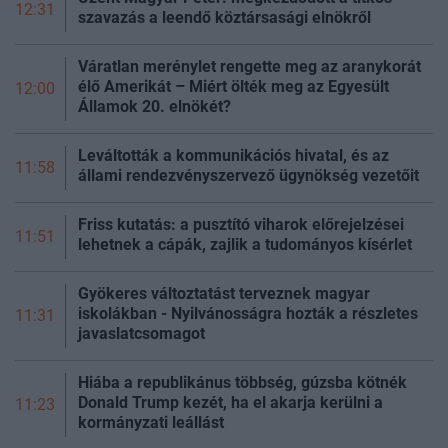
12:31
szavazás a leendő köztársasági elnökről
Váratlan merénylet rengette meg az aranykorát
élő Amerikát – Miért ölték meg az Egyesült
12:00
Államok 20. elnökét?
Leváltották a kommunikációs hivatal, és az
11:58
állami rendezvényszervező ügynökség vezetőit
Friss kutatás: a pusztító viharok előrejelzései
11:51
lehetnek a cápák, zajlik a tudományos kísérlet
Gyökeres változtatást terveznek magyar
iskolákban - Nyilvánosságra hozták a részletes
11:31
javaslatcsomagot
Hiába a republikánus többség, gúzsba kötnék
Donald Trump kezét, ha el akarja kerülni a
11:23
kormányzati leállást