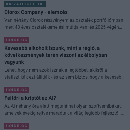
KASZA ELLIOTT-TAL
némi kellemetlenséggel is járnak. Az
Clorox Company - elemzés
Van néhány Clorox részvényem az osztalék portfóliómban,
mert 48 éves osztalékemelési múltja van, és 2025 végén
úgy láttam, hogy jó áron meg tudom venni ezt a majdnem
HOLDBLOG
dividend king-et. Azt
Kevesebb alkoholt iszunk, mint a régió, a
következmények terén viszont az élbolyban
vagyunk
Lehet, hogy nem azok isznak a legtöbbet, akikről a
statisztikák ezt állítják - és az sem biztos, hogy a kevesebb
elfogyasztott alkohol kisebb társadalmi kárral... The post
HOLDBLOG
Kevesebb alkoholt iszunk
Feltöri a kriptót az AI?
Az AI néhány óra alatt megtalálhat olyan szoftverhibákat,
amelyek évekig rejtve maradtak a világ legjobb fejlesztői és
biztonsági szakemberei előtt. A kriptovilágban ennek
HOLDBLOG
különösen nagy...