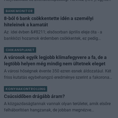
kormányprogramokhoz és kormányhatározatokhoz
BANKMONITOR
kapcsolódó adóintézkedésekről, v
8-ból 6 bank csökkentette idén a személyi
hiteleinek a kamatát
Az idei évben &#8211; elsősorban április eleje óta - a
bankközi hozamok érdemben csökkentek, ez pedig
begyűrűzött a személyi kölcsönök piacára is. Az elmúlt
CHIKANSPLANET
hónapokban sokat lehetett hal
A városok egyik legjobb klímafegyvere a fa, de a
legtöbb helyen még mindig nem ültetnek eleget
A városi hőségnek évente 350 ezren esnek áldozatául. Két
friss kutatás egybehangzó eredménye szerint a fakorona
akár a városi hőszigethatás felét is semlegesítheti
KONYHAKONTROLLING
Csúcsidőben drágább áram?
A közgazdaságtannak vannak olyan területei, amik elsőre
felháborítóan hangzanak, de jobban megnézve
összességében jobb kimenethez vezetnek. Az igaz, hogy