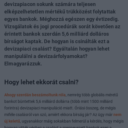
devizapiacon sokunk számára teljesen
elképzelhetetlen mértékű trükközést folytattak
egyes bankok. Méghozzá egészen egy évtizedig.
Vizsgálatok és jogi procedúrák sorát követően az
érintett bankok szerdán 5,6 milliárd dolláros
bírságot kaptak. De hogyan is csinálták ezt a
devizapiaci csalást? Egyáltalán hogyan lehet
manipulálni a devizaárfolyamokat?
Elmagyarázzuk.
Hogy lehet ekkorát csalni?
Ahogy szerdán beszámoltunk róla
, nemrég több globális méretű
bankot büntettek 5,6 milliárd dollárra (több mint 1500 milliárd
forintra) devizapiaci manipuláció miatt. Óriási összeg, de mégis
miféle csalásról van szó, amiért ekkora bírság jár? Az ügy már
nem
új keletű
, ugyanakkor máig sokakban felmerül a kérdés, hogy mégis
hogyan vitték véghez a csalást a megnevezett bankok ezen a