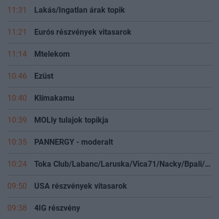
11:31
Lakás/Ingatlan árak topik
11:21
Eurós részvények vitasarok
11:14
Mtelekom
10:46
Ezüst
10:40
Klímakamu
10:39
MOLly tulajok topikja
10:35
PANNERGY - moderalt
10:24
Toka Club/Labanc/Laruska/Vica71/Nacky/Bpali/Oldrider/Josefernando/Mcbull/Kawaszabi
09:50
USA részvények vitasarok
09:38
4IG részvény