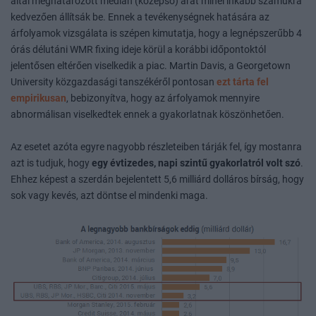
által meghatározott medián (középső) árat minél inkább számukra
kedvezően állítsák be. Ennek a tevékenységnek hatására az
árfolyamok vizsgálata is szépen kimutatja, hogy a legnépszerűbb 4
órás délutáni WMR fixing ideje körül a korábbi időpontoktól
jelentősen eltérően viselkedik a piac. Martin Davis, a Georgetown
University közgazdasági tanszékéről pontosan
ezt tárta fel
empirikusan
, bebizonyítva, hogy az árfolyamok mennyire
abnormálisan viselkedtek ennek a gyakorlatnak köszönhetően.
Az esetet azóta egyre nagyobb részleteiben tárják fel, így mostanra
azt is tudjuk, hogy
egy évtizedes, napi szintű gyakorlatról volt szó
.
Ehhez képest a szerdán bejelentett 5,6 milliárd dolláros bírság, hogy
sok vagy kevés, azt döntse el mindenki maga.