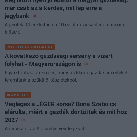
Rég látott ilyen jó adatot a magyar gazdaság:
már csak az a kérdés, mit lép erre a
jegybank
A pénteki Checklistben a 10 év után visszatérő alacsony
infláció.
PORTFOLIO CHECKLIST
A következő gazdasági verseny a vízért
folyhat - Magyarországon
is
Egyre fontosabb kérdés, hogy mekkora gazdasági értéket
teremtünk a szűkülő készletekből.
ALAPVETÉS
Végleges a JÉGER sorsa? Bóna Szabolcs
elárulta, miért a gazdák döntöttek és mit hoz
2027
A miniszter az Alapvetés vendége volt.