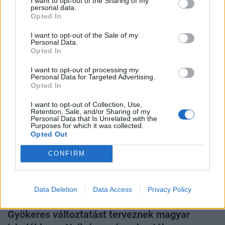
I want to opt-out of the Sharing of my
personal data.
Opted In
GLOBÁL
Friss kutatás: a pusztító viharok előrejelzései
I want to opt-out of the Sale of my
lehetnek a cápák, zajlik a tudományos kísérlet
Personal Data.
Opted In
Pontosabb előrejelzést kínálnak.
I want to opt-out of processing my
Personal Data for Targeted Advertising.
Opted In
I want to opt-out of Collection, Use,
Retention, Sale, and/or Sharing of my
Personal Data that Is Unrelated with the
Purposes for which it was collected.
Opted Out
CONFIRM
Data Deletion
Data Access
Privacy Policy
GAZDASÁG
Gyökeres változtatást terveznek magyar