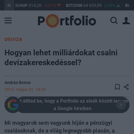
USD/HUF
314,20
-0,87%
BITCOIN
64 939,89
0,08%
BUX
148 6
DEVIZA
Hogyan lehet milliárdokat csalni
devizakereskedéssel?
András Bence
2015. május 22. 14:20
Itt állítsd be, hogy a Portfolio az elsők között legyen
a Google híreiben
Mi magyarok sem vagyunk híján a pénzügyi
csalásoknak, de a világ legnagyobb piacán, a