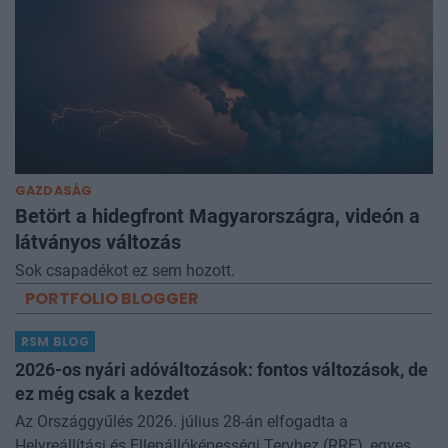
GAZDASÁG
Betört a hidegfront Magyarországra, videón a
látványos változás
Sok csapadékot ez sem hozott.
PORTFOLIO BLOGGER
RSM BLOG
2026-os nyári adóváltozások: fontos változások, de
ez még csak a kezdet
Az Országgyűlés 2026. július 28-án elfogadta a
Helyreállítási és Ellenállóképességi Tervhez (RRF), egyes