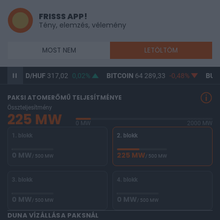
FRISSS APP!
Tény, elemzés, vélemény
MOST NEM
LETÖLTÖM
USD/HUF
317,02
0,02%
BITCOIN
64 289,33
-0,48%
BUX
146 
PAKSI ATOMERŐMŰ TELJESÍTMÉNYE
Összteljesítmény
225 MW
0 MW
2000 MW
1. blokk
2. blokk
0 MW
225 MW
/ 500 MW
/ 500 MW
3. blokk
4. blokk
0 MW
0 MW
/ 500 MW
/ 500 MW
DUNA VÍZÁLLÁSA PAKSNÁL