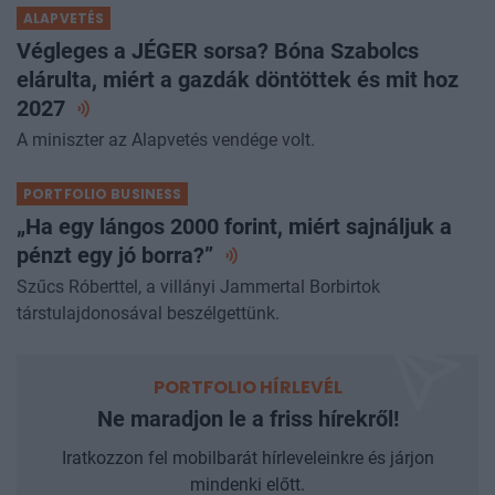
ALAPVETÉS
Végleges a JÉGER sorsa? Bóna Szabolcs
elárulta, miért a gazdák döntöttek és mit hoz
2027
A miniszter az Alapvetés vendége volt.
PORTFOLIO BUSINESS
„Ha egy lángos 2000 forint, miért sajnáljuk a
pénzt egy jó
borra?”
Szűcs Róberttel, a villányi Jammertal Borbirtok
társtulajdonosával beszélgettünk.
PORTFOLIO HÍRLEVÉL
Ne maradjon le a friss hírekről!
Iratkozzon fel mobilbarát hírleveleinkre és járjon