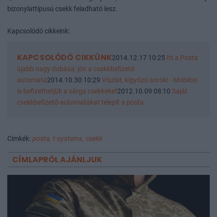
bizonylattípusú csekk feladható lesz.
Kapcsolódó cikkeink:
KAPCSOLÓDÓ CIKKÜNK
2014.12.17 10:25
Itt a Posta
újabb nagy dobása: jön a csekkbefizető
automata
2014.10.30 10:29
Viszlát, kígyózó sorok! - Mobilon
is befizethetjük a sárga csekkeket
2012.10.09 08:10
Saját
csekkbefizető-automatákat telepít a posta
Címkék:
posta,
t-systems,
csekk
CÍMLAPRÓL AJÁNLJUK