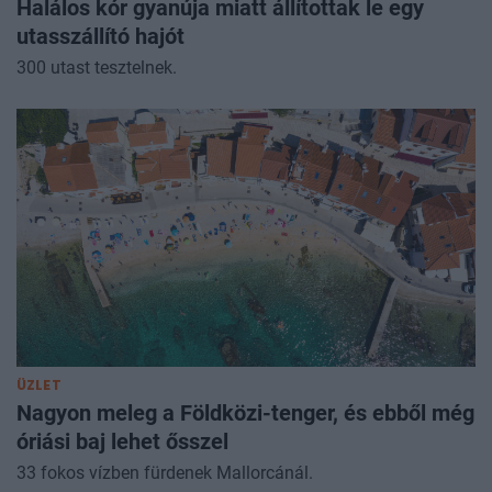
Halálos kór gyanúja miatt állítottak le egy
utasszállító hajót
300 utast tesztelnek.
ÜZLET
Nagyon meleg a Földközi-tenger, és ebből még
óriási baj lehet ősszel
33 fokos vízben fürdenek Mallorcánál.