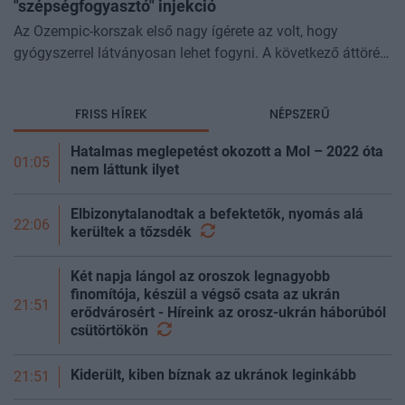
"szépségfogyasztó" injekció
Az Ozempic-korszak első nagy ígérete az volt, hogy
gyógyszerrel látványosan lehet fogyni. A következő áttörés
az lehet, hogy azt is szabályozhatjuk, miből fogyunk.
Kísérleti géncsendesítő
FRISS HÍREK
NÉPSZERŰ
Hatalmas meglepetést okozott a Mol – 2022 óta
01:05
nem láttunk ilyet
Elbizonytalanodtak a befektetők, nyomás alá
22:06
kerültek a
tőzsdék
Két napja lángol az oroszok legnagyobb
finomítója, készül a végső csata az ukrán
21:51
erődvárosért - Híreink az orosz-ukrán háborúból
csütörtökön
Kiderült, kiben bíznak az ukránok leginkább
21:51