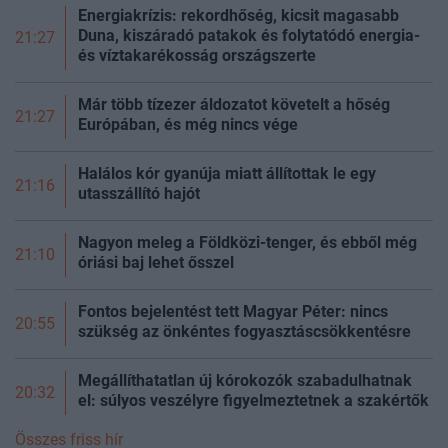
Energiakrízis: rekordhőség, kicsit magasabb
Duna, kiszáradó patakok és folytatódó energia-
21:27
és víztakarékosság
országszerte
Már több tízezer áldozatot követelt a hőség
21:27
Európában, és még nincs vége
Halálos kór gyanúja miatt állítottak le egy
21:16
utasszállító hajót
Nagyon meleg a Földközi-tenger, és ebből még
21:10
óriási baj lehet ősszel
Fontos bejelentést tett Magyar Péter: nincs
20:55
szükség az önkéntes fogyasztáscsökkentésre
Megállíthatatlan új kórokozók szabadulhatnak
20:32
el: súlyos veszélyre figyelmeztetnek a szakértők
Összes friss hír