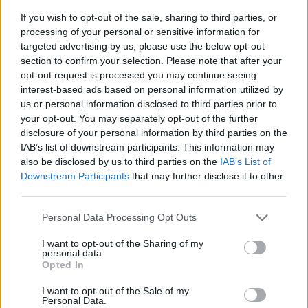
Van néhány Clorox részvényem az osztalék portfóliómban,
If you wish to opt-out of the sale, sharing to third parties, or
mert 48 éves osztalékemelési múltja van, és 2025 végén
processing of your personal or sensitive information for
úgy láttam, hogy jó áron meg tudom venni ezt a majdnem
targeted advertising by us, please use the below opt-out
HOLDBLOG
section to confirm your selection. Please note that after your
dividend king-et. Azt
opt-out request is processed you may continue seeing
Kevesebb alkoholt iszunk, mint a régió, a
interest-based ads based on personal information utilized by
következmények terén viszont az élbolyban
us or personal information disclosed to third parties prior to
vagyunk
your opt-out. You may separately opt-out of the further
Lehet, hogy nem azok isznak a legtöbbet, akikről a
disclosure of your personal information by third parties on the
statisztikák ezt állítják - és az sem biztos, hogy a kevesebb
IAB’s list of downstream participants. This information may
also be disclosed by us to third parties on the
IAB’s List of
elfogyasztott alkohol kisebb társadalmi kárral... The post
Downstream Participants
that may further disclose it to other
RSM BLOG
Kevesebb alkoholt iszunk
third parties.
2026-os nyári adóváltozások: fontos változások, de
ez még csak a kezdet
Personal Data Processing Opt Outs
Az Országgyűlés 2026. július 28-án elfogadta a
I want to opt-out of the Sharing of my
Helyreállítási és Ellenállóképességi Tervhez (RRF), egyes
personal data.
Opted In
kormányprogramokhoz és kormányhatározatokhoz
HOLDBLOG
kapcsolódó adóintézkedésekről, v
I want to opt-out of the Sale of my
Feltöri a kriptót az AI?
Personal Data.