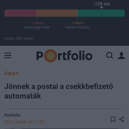
-128 cm
-144cm
-134cm
biztonsági határ
leállási küszöb
Forrás: OVF, HAEA
A Paksi Atomerőmű összteljesítménye 225 MW. A Duna vízállá
ÜZLET
Jönnek a postai a csekkbefizető
automaták
Portfolio
2015. január 30. 17:55