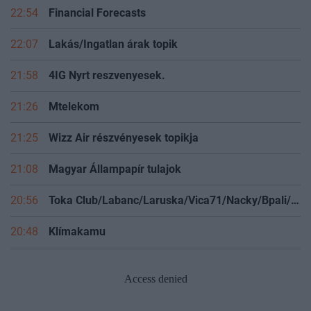
22:54
Financial Forecasts
22:07
Lakás/Ingatlan árak topik
21:58
4IG Nyrt reszvenyesek.
21:26
Mtelekom
21:25
Wizz Air részvényesek topikja
21:08
Magyar Állampapír tulajok
20:56
Toka Club/Labanc/Laruska/Vica71/Nacky/Bpali/Oldrider/Josefernando/Mcbull/Kawaszabi
20:48
Klímakamu