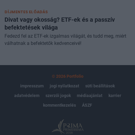
amelyekkel a magyar és nemzetköz
DÍJMENTES ELŐADÁS
Divat vagy okosság? ETF-ek és a passzív
befektetések világa
Fedezd fel az ETF-ek izgalmas világát, és tudd meg, miért
válhatnak a befektetők kedvenceivé!
© 2026 Portfolio
impresszum
jogi nyilatkozat
süti beállítások
adatvédelem
szerzői jogok
médiaajánlat
karrier
kommentkezelés
ÁSZF