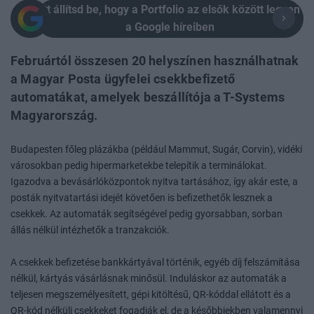
Itt állítsd be, hogy a Portfolio az elsők között legyen
a Google híreiben
Februártól összesen 20 helyszínen használhatnak
a Magyar Posta ügyfelei csekkbefizető
automatákat, amelyek beszállítója a T-Systems
Magyarország.
Budapesten főleg plázákba (például Mammut, Sugár, Corvin), vidéki
városokban pedig hipermarketekbe telepítik a terminálokat.
Igazodva a bevásárlóközpontok nyitva tartásához, így akár este, a
posták nyitvatartási idejét követően is befizethetők lesznek a
csekkek. Az automaták segítségével pedig gyorsabban, sorban
állás nélkül intézhetők a tranzakciók.
A csekkek befizetése bankkártyával történik, egyéb díj felszámítása
nélkül, kártyás vásárlásnak minősül. Induláskor az automaták a
teljesen megszemélyesített, gépi kitöltésű, QR-kóddal ellátott és a
QR-kód nélküli csekkeket fogadják el, de a későbbiekben valamennyi