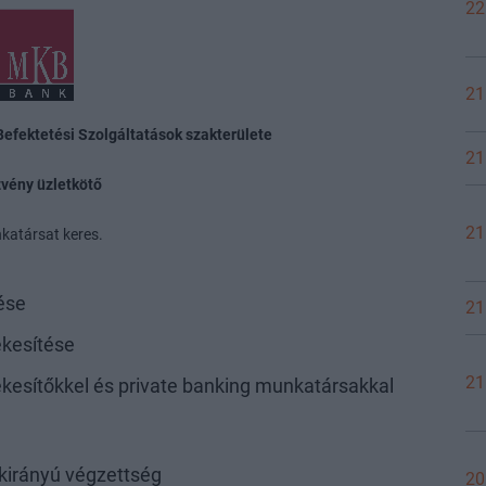
22
21
Befektetési Szolgáltatások szakterülete
21
zvény üzletkötő
21
katársat keres.
tése
21
ékesítése
21
ékesítőkkel és private banking munkatársakkal
kirányú végzettség
20