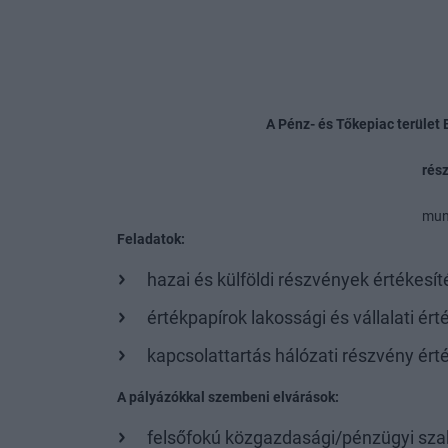
A Pénz- és Tőkepiac terület 
rés
mun
Feladatok:
hazai és külföldi részvények értékesí
értékpapírok lakossági és vállalati ért
kapcsolattartás hálózati részvény ért
A pályázókkal szembeni elvárások:
felsőfokú közgazdasági/pénzügyi sza