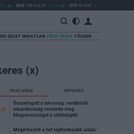
BUX
148 632,55
1,41%
OTP
46 890
2,16%
MOL
4 650
0,
SOK
ÜZLET
INGATLAN
ZÖLD VILÁG
TŐZSDE
eres (x)
FRISS HÍREK
NÉPSZERŰ
Összefogott a lakosság: rendkívüli
takarékosság mentette meg
:00
Magyarországot a sötétségtől
Megérkezett a hét legfontosabb adata -