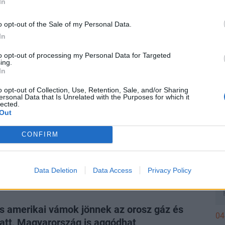
her Phelannak nehéz dolga lesz az elnökkel.
In
Sz
dö
o opt-out of the Sale of my Personal Data.
In
A 
ÁG
lt, mire költi a kormány a 6000 milliárd
to opt-out of processing my Personal Data for Targeted
ing.
os uniós pénzt
In
teket Magyar Péter ismertette.
o opt-out of Collection, Use, Retention, Sale, and/or Sharing
ersonal Data that Is Unrelated with the Purposes for which it
lected.
Out
ÁG
vüli lépés Romániában: beindítják a
CONFIRM
rőműveket
ell a kieső kapacitást.
Data Deletion
Data Access
Privacy Policy
is amerikai vámok jönnek az orosz gáz és
04
iatt, Magyarország is aggódhat