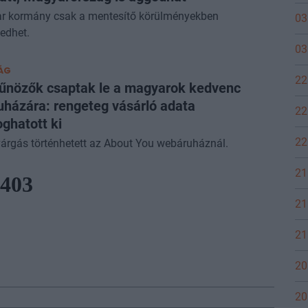
r kormány csak a mentesítő körülményekben
03
edhet.
03
ÁG
22
űnözők csaptak le a magyarok kedvenc
házára: rengeteg vásárló adata
22
oghatott ki
22
árgás történhetett az About You webáruháznál.
21
21
21
20
20