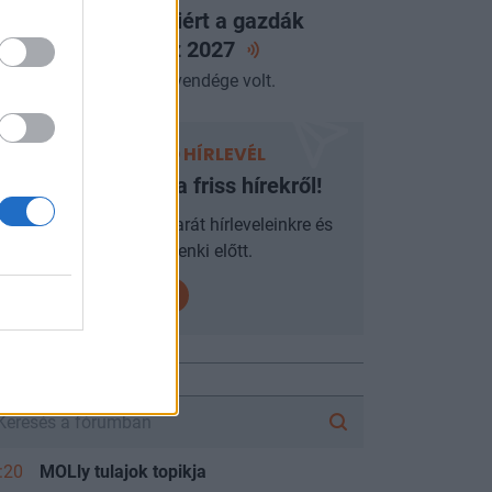
abolcs elárulta, miért a gazdák
ntöttek és mit hoz
2027
miniszter az Alapvetés vendége volt.
PORTFOLIO HÍRLEVÉL
Ne maradjon le a friss hírekről!
Iratkozzon fel mobilbarát hírleveleinkre és
járjon mindenki előtt.
FÓRUM
:20
MOLly tulajok topikja