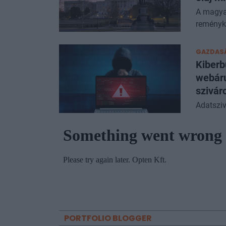
A magya
reményk
GAZDAS
Kiberb
webáru
szivár
Adatsziv
PORTFOLIO BLOGGER