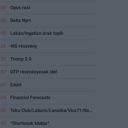
:04
Opus real.
:00
Delta Nyrt
:58
Lakás/Ingatlan árak topik
:26
4IG részvény
:23
Trump 2.0
:53
OTP részvényesek ide!
:07
Ezüst
:04
Financial Forecasts
:50
Toka Club/Labanc/Laruska/Vica71/Nacky/Bpali/Oldrider/Josefernando/Mcbull/Kawaszabi
:47
*Shortosok klubja*