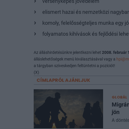
versenyképes jövedelem
elismert hazai és nemzetközi nagyban
komoly, felelősségteljes munka egy j
folyamatos kihívások és fejlődési le
Az álláshirdetésünkre jelentkezni lehet
2008. február 
álláslehetőségek menü kiválasztásával vagy a
hpi@m
a tárgyban szíveskedjen feltüntetni a pozíciót!
(X)
CÍMLAPRÓL AJÁNLJUK
GLOBÁL
Migrán
jön
A döntés