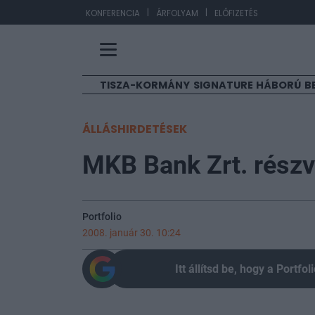
|
|
EUR/HUF
363,1
KONFERENCIA
ÁRFOLYAM
ELŐFIZETÉS
TISZA-KORMÁNY
SIGNATURE
HÁBORÚ
B
ÁLLÁSHIRDETÉSEK
MKB Bank Zrt. részv
Portfolio
2008. január 30. 10:24
Itt állítsd be, hogy a Portf