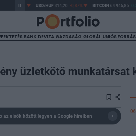
7
-0,61%
USD/HUF
314,20
-0,87%
BITCOIN
64 946,85
0,09%
EFEKTETÉS
BANK
DEVIZA
GAZDASÁG
GLOBÁL
UNIÓS FORRÁ
ény üzletkötő munkatársat k
06
olio az elsők között legyen a Google híreiben