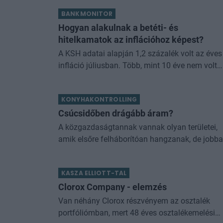
BANKMONITOR
Hogyan alakulnak a betéti- és
hitelkamatok az inflációhoz képest?
A KSH adatai alapján 1,2 százalék volt az éves
infláció júliusban. Több, mint 10 éve nem volt
ilyen alacsony az áremelkedés mértéke. Érdem
megnézni, hogy ezen adathoz képest hogyan
KONYHAKONTROLLING
alakul
Csúcsidőben drágább áram?
A közgazdaságtannak vannak olyan területei,
amik elsőre felháborítóan hangzanak, de jobb
megnézve összességében jobb kimenethez
vezetnek. Az igaz, hogy némi kellemetlenséggel
KASZA ELLIOTT-TAL
járnak. Az
Clorox Company - elemzés
Van néhány Clorox részvényem az osztalék
portfóliómban, mert 48 éves osztalékemelési