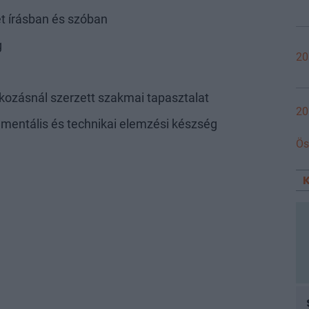
et írásban és szóban
g
20
lkozásnál szerzett szakmai tapasztalat
20
mentális és technikai elemzési készség
Ös