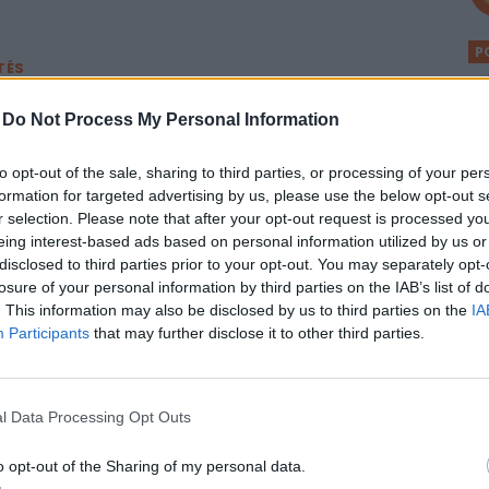
P
TÉS
Ré
ejelentést tett Donald Trump!
ga
-
Do Not Process My Personal Information
lió dollárról van szó.
lé
A 
to opt-out of the sale, sharing to third parties, or processing of your per
formation for targeted advertising by us, please use the below opt-out s
al
AN
r selection. Please note that after your opt-out request is processed y
an bírósági pofon Trumpnak: kimondták,
eing interest-based ads based on personal information utilized by us or
P
disclosed to third parties prior to your opt-out. You may separately opt-
z elnök csak egy ideiglenes bérlő a Fehér
A
losure of your personal information by third parties on the IAB’s list of
n
ví
. This information may also be disclosed by us to third parties on the
IA
lva állnak a több száz éves falak.
Participants
that may further disclose it to other third parties.
Eg
ga
ké
ÁG
l Data Processing Opt Outs
új főtanácsadót kapott, miközben egyre
A
b a feszültség az USA-ban
o opt-out of the Sharing of my personal data.
V