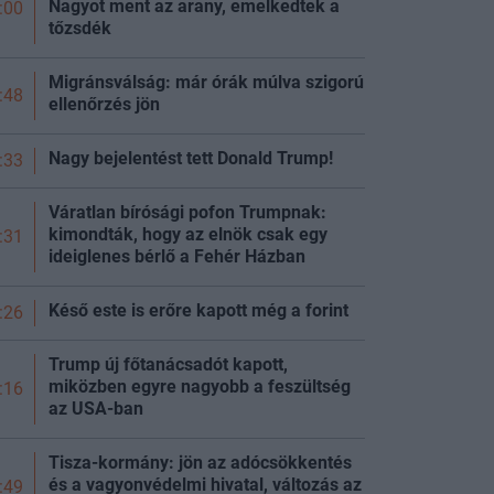
Nagyot ment az arany, emelkedtek a
:00
tőzsdék
Migránsválság: már órák múlva szigorú
:48
ellenőrzés jön
Nagy bejelentést tett Donald Trump!
:33
Váratlan bírósági pofon Trumpnak:
kimondták, hogy az elnök csak egy
:31
ideiglenes bérlő a Fehér Házban
Késő este is erőre kapott még a
forint
:26
Trump új főtanácsadót kapott,
miközben egyre nagyobb a feszültség
:16
az USA-ban
Tisza-kormány: jön az adócsökkentés
és a vagyonvédelmi hivatal, változás az
:49