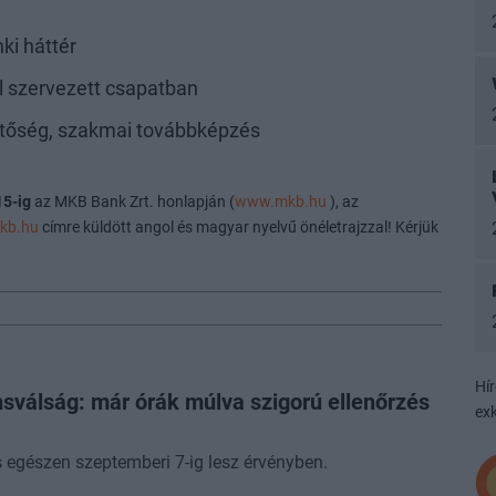
ki háttér
ól szervezett csapatban
hetőség, szakmai továbbképzés
15-ig
az MKB Bank Zrt. honlapján (
www.mkb.hu
), az
kb.hu
címre küldött angol és magyar nyelvű önéletrajzzal! Kérjük
Hír
sválság: már órák múlva szigorú ellenőrzés
exk
 egészen szeptemberi 7-ig lesz érvényben.