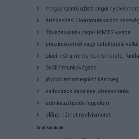
magas szintű üzleti angol nyelvismer
értékesítési / kommunikációs készsé
Tőzsdei szakvizsga/ MMTS vizsga
pénzintézetnél vagy befektetési válla
piaci instrumentumok ismerete, funda
önálló munkavégzés
jó problémamegoldó készség
változások kezelése, stressztűrés
adminisztrációs fegyelem
előny: német nyelvismeret
Amit kínálunk: