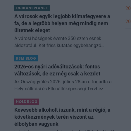
20
CHIKANSPLANET
A városok egyik legjobb klímafegyvere a
20
fa, de a legtöbb helyen még mindig nem
ültetnek eleget
A városi hőségnek évente 350 ezren esnek
es
áldozatául. Két friss kutatás egybehangzó
eredménye szerint a fakorona akár a városi
RSM BLOG
hőszigethatás felét is semlegesítheti
2026-os nyári adóváltozások: fontos
változások, de ez még csak a kezdet
an
Az Országgyűlés 2026. július 28-án elfogadta a
Helyreállítási és Ellenállóképességi Tervhez
 is
(RRF), egyes kormányprogramokhoz és
HOLDBLOG
kormányhatározatokhoz kapcsolódó
adóintézkedésekről, v
Kevesebb alkoholt iszunk, mint a régió, a
következmények terén viszont az
élbolyban vagyunk