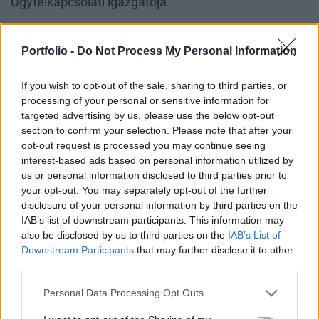
Ügyfélkapcsolati igazgatója.
Címlapkép: Getty Images
Portfolio -
Do Not Process My Personal Information
A jelen írás nem minősül befektetési tanácsadásnak vagy
If you wish to opt-out of the sale, sharing to third parties, or
befektetési ajánlásnak.
Részletes jogi információ
processing of your personal or sensitive information for
targeted advertising by us, please use the below opt-out
Címkék:
zöld világ,
klímaváltozás,
környezetvédelem,
ESG
section to confirm your selection. Please note that after your
opt-out request is processed you may continue seeing
interest-based ads based on personal information utilized by
Találd meg a neked való befektetési alapot!
us or personal information disclosed to third parties prior to
your opt-out. You may separately opt-out of the further
disclosure of your personal information by third parties on the
IAB’s list of downstream participants. This information may
also be disclosed by us to third parties on the
IAB’s List of
Keresés
Downstream Participants
that may further disclose it to other
third parties.
CÍMLAPRÓL AJÁNLJUK
Personal Data Processing Opt Outs