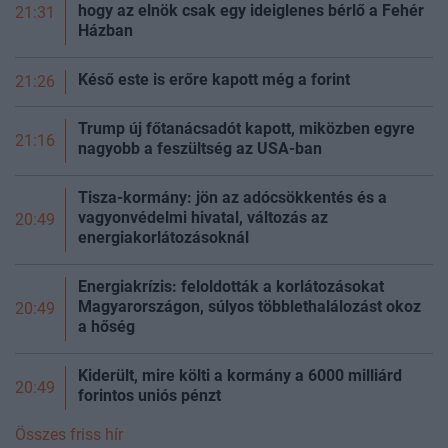
hogy az elnök csak egy ideiglenes bérlő a Fehér
21:31
Házban
Késő este is erőre kapott még a
forint
21:26
Trump új főtanácsadót kapott, miközben egyre
21:16
nagyobb a feszültség az USA-ban
Tisza-kormány: jön az adócsökkentés és a
vagyonvédelmi hivatal, változás az
20:49
energiakorlátozásoknál
Energiakrízis: feloldották a korlátozásokat
Magyarországon, súlyos többlethalálozást okoz
20:49
a
hőség
Kiderült, mire költi a kormány a 6000 milliárd
20:49
forintos uniós pénzt
Összes friss hír