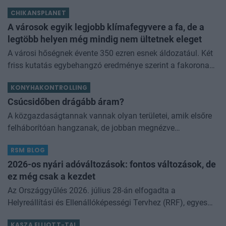
áremelkedés mértéke. Érdemes megnézni, hogy ezen
CHIKANSPLANET
adathoz képest hogyan alakul
A városok egyik legjobb klímafegyvere a fa, de a
legtöbb helyen még mindig nem ültetnek eleget
A városi hőségnek évente 350 ezren esnek áldozatául. Két
friss kutatás egybehangzó eredménye szerint a fakorona
akár a városi hőszigethatás felét is semlegesítheti
KONYHAKONTROLLING
Csúcsidőben drágább áram?
A közgazdaságtannak vannak olyan területei, amik elsőre
felháborítóan hangzanak, de jobban megnézve
összességében jobb kimenethez vezetnek. Az igaz, hogy
RSM BLOG
némi kellemetlenséggel is járnak. Az
2026-os nyári adóváltozások: fontos változások, de
ez még csak a kezdet
Az Országgyűlés 2026. július 28-án elfogadta a
Helyreállítási és Ellenállóképességi Tervhez (RRF), egyes
kormányprogramokhoz és kormányhatározatokhoz
KASZA ELLIOTT-TAL