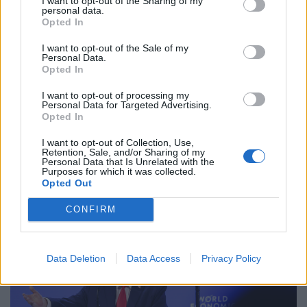
I want to opt-out of the Sharing of my
personal data.
Opted In
I want to opt-out of the Sale of my
Personal Data.
Opted In
I want to opt-out of processing my
Personal Data for Targeted Advertising.
Opted In
I want to opt-out of Collection, Use,
Retention, Sale, and/or Sharing of my
GLOBÁL
Personal Data that Is Unrelated with the
Migránsválság: már órák múlva szigorú
Purposes for which it was collected.
Opted Out
ellenőrzés jön
A döntés egészen szeptemberi 7-ig lesz érvényben.
CONFIRM
Data Deletion
Data Access
Privacy Policy