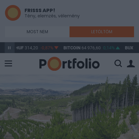
FRISSS APP!
Tény, elemzés, vélemény
MOST NEM
LETÖLTÖM
D/HUF
314,20
-0,87%
BITCOIN
64 976,60
0,14%
BUX
148 632