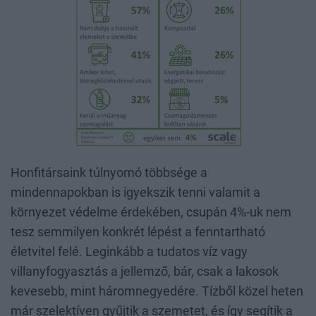
Honfitársaink túlnyomó többsége a
mindennapokban is igyekszik tenni valamit a
környezet védelme érdekében, csupán 4%-uk nem
tesz semmilyen konkrét lépést a fenntartható
életvitel felé. Leginkább a tudatos víz vagy
villanyfogyasztás a jellemző, bár, csak a lakosok
kevesebb, mint háromnegyedére. Tízből közel heten
már szelektíven gyűjtik a szemetet, és így segítik a