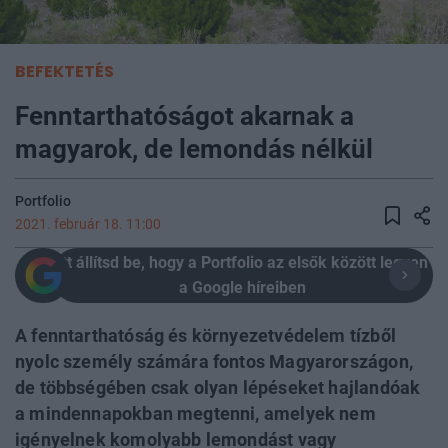
BEFEKTETÉS
Fenntarthatóságot akarnak a
magyarok, de lemondás nélkül
Portfolio
2021. február 18. 11:00
Itt állítsd be, hogy a Portfolio az elsők között legyen
a Google híreiben
A fenntarthatóság és környezetvédelem tízből
nyolc személy számára fontos Magyarországon,
de többségében csak olyan lépéseket hajlandóak
a mindennapokban megtenni, amelyek nem
igényelnek komolyabb lemondást vagy