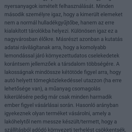
nyersanyagok ismételt felhasználását. Minden
második személyre igaz, hogy a kimerült elemeket
nem a normál hulladékgyűjtőbe, hanem az erre
kialakított tárolókba helyezi. Különösen igaz ez a
nagyvárosban élőkre. Másrészt azonban a kutatás
adatai rávilágítanak arra, hogy a komolyabb
lemondással járó környezettudatos cselekedetek
korántsem jellemzőek a társdalom többségére. A
lakosságnak mindössze kétötöde figyel arra, hogy
autó helyett tömegközlekedéssel utazzon (ha erre
lehetősége van), a műanyag csomagolás
kikerülésére pedig már csak minden harmadik
ember figyel vásárlásai során. Hasonló arányban
igyekeznek olyan terméket vásárolni, amely a
lakóhelytől nem messze készült/termett, hogy a
szállításból adódó környezeti terhelést csökkentsék.