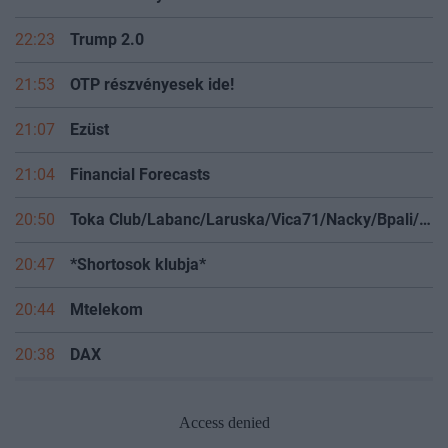
22:26
4IG részvény
22:23
Trump 2.0
21:53
OTP részvényesek ide!
21:07
Ezüst
21:04
Financial Forecasts
20:50
Toka Club/Labanc/Laruska/Vica71/Nacky/Bpali/Oldrider/Josefernando/Mcbull/Kawaszabi
20:47
*Shortosok klubja*
20:44
Mtelekom
20:38
DAX