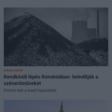
GAZDASÁG
Rendkívüli lépés Romániában: beindítják a
szénerőműveket
Pótolni kell a kieső kapacitást.