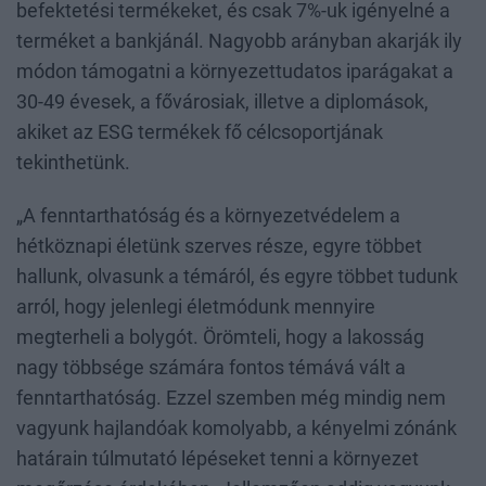
befektetési termékeket, és csak 7%-uk igényelné a
terméket a bankjánál. Nagyobb arányban akarják ily
módon támogatni a környezettudatos iparágakat a
30-49 évesek, a fővárosiak, illetve a diplomások,
akiket az ESG termékek fő célcsoportjának
tekinthetünk.
„A fenntarthatóság és a környezetvédelem a
hétköznapi életünk szerves része, egyre többet
hallunk, olvasunk a témáról, és egyre többet tudunk
arról, hogy jelenlegi életmódunk mennyire
megterheli a bolygót. Örömteli, hogy a lakosság
nagy többsége számára fontos témává vált a
fenntarthatóság. Ezzel szemben még mindig nem
vagyunk hajlandóak komolyabb, a kényelmi zónánk
határain túlmutató lépéseket tenni a környezet