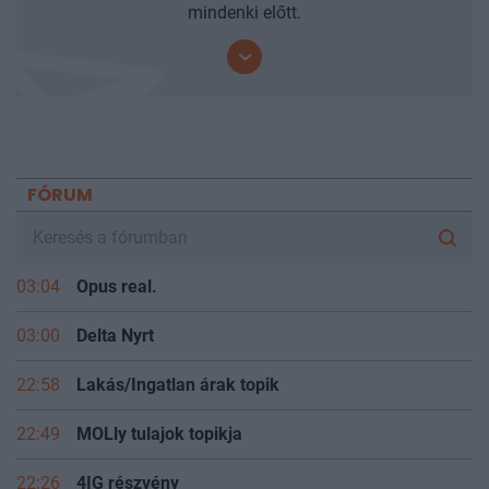
Iratkozzon fel mobilbarát hírleveleinkre és járjon
mindenki előtt.
FÓRUM
03:04
Opus real.
03:00
Delta Nyrt
22:58
Lakás/Ingatlan árak topik
22:49
MOLly tulajok topikja