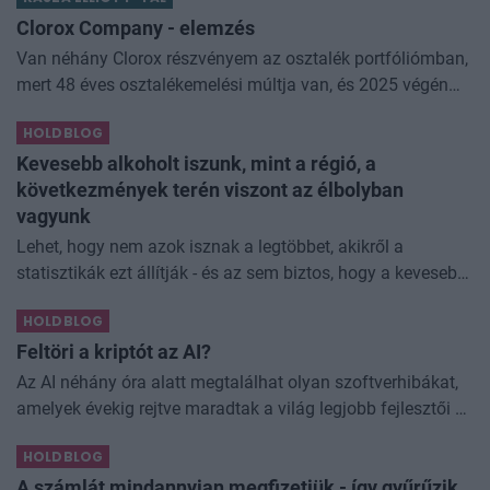
kapcsolódó adóintézkedésekről, v
Clorox Company - elemzés
Van néhány Clorox részvényem az osztalék portfóliómban,
mert 48 éves osztalékemelési múltja van, és 2025 végén
úgy láttam, hogy jó áron meg tudom venni ezt a majdnem
HOLDBLOG
dividend king-et. Azt
Kevesebb alkoholt iszunk, mint a régió, a
következmények terén viszont az élbolyban
vagyunk
Lehet, hogy nem azok isznak a legtöbbet, akikről a
statisztikák ezt állítják - és az sem biztos, hogy a kevesebb
elfogyasztott alkohol kisebb társadalmi kárral... The post
HOLDBLOG
Kevesebb alkoholt iszunk
Feltöri a kriptót az AI?
Az AI néhány óra alatt megtalálhat olyan szoftverhibákat,
amelyek évekig rejtve maradtak a világ legjobb fejlesztői és
biztonsági szakemberei előtt. A kriptovilágban ennek
HOLDBLOG
különösen nagy...
A számlát mindannyian megfizetjük - így gyűrűzik