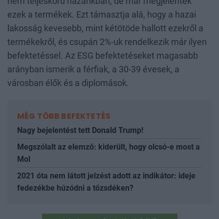
nem teljeskörű hazánkban, de már megjelentek
ezek a termékek. Ezt támasztja alá, hogy a hazai
lakosság kevesebb, mint kétötöde hallott ezekről a
termékekről, és csupán 2%-uk rendelkezik már ilyen
befektetéssel. Az ESG befektetéseket magasabb
arányban ismerik a férfiak, a 30-39 évesek, a
városban élők és a diplomások.
MÉG TÖBB BEFEKTETÉS
Nagy bejelentést tett Donald Trump!
Megszólalt az elemző: kiderült, hogy olcsó-e most a
Mol
2021 óta nem látott jelzést adott az indikátor: ideje
fedezékbe húzódni a tőzsdéken?