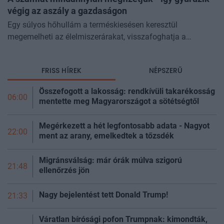
végig az aszály a gazdaságon
Egy súlyos hőhullám a terméskiesésen keresztül
megemelheti az élelmiszerárakat, visszafoghatja a
gazdasági növekedést, ronthatja a termelékenységet, sőt
még az állam finanszírozását is m
FRISS HÍREK
NÉPSZERŰ
Összefogott a lakosság: rendkívüli takarékosság
06:00
mentette meg Magyarországot a sötétségtől
Megérkezett a hét legfontosabb adata - Nagyot
22:00
ment az arany, emelkedtek a
tőzsdék
Migránsválság: már órák múlva szigorú
21:48
ellenőrzés jön
Nagy bejelentést tett Donald Trump!
21:33
Váratlan bírósági pofon Trumpnak: kimondták,