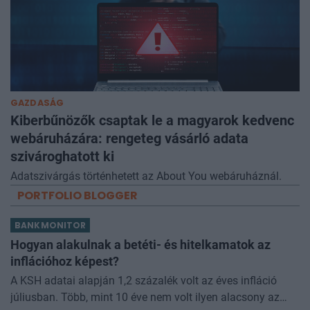
GAZDASÁG
Kiberbűnözők csaptak le a magyarok kedvenc
webáruházára: rengeteg vásárló adata
szivároghatott ki
Adatszivárgás történhetett az About You webáruháznál.
PORTFOLIO BLOGGER
BANKMONITOR
Hogyan alakulnak a betéti- és hitelkamatok az
inflációhoz képest?
A KSH adatai alapján 1,2 százalék volt az éves infláció
júliusban. Több, mint 10 éve nem volt ilyen alacsony az