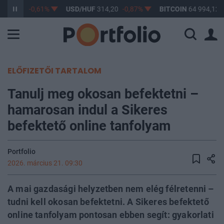
F
363,17
-0,61%
USD/HUF
314,20
-0,87%
BITCOIN
64 994,12
ELŐFIZETŐI TARTALOM
Tanulj meg okosan befektetni –
hamarosan indul a Sikeres
befektető online tanfolyam
Portfolio
2026. március 21. 09:30
A mai gazdasági helyzetben nem elég félretenni –
tudni kell okosan befektetni. A Sikeres befektető
online tanfolyam pontosan ebben segít: gyakorlati