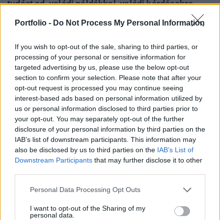
tudást ad, valódi példákkal, valódi kérdésekre
adott válaszokkal. Ez már a hetedik alkalom, hogy
Portfolio -
Do Not Process My Personal Information
visszatapsoltok minket – nem véletlenül. A
résztvevők visszajelzései és eredményei azt
If you wish to opt-out of the sale, sharing to third parties, or
mutatják: ez a tanfolyam működik!
processing of your personal or sensitive information for
targeted advertising by us, please use the below opt-out
A tudatos pénzkezelés és a hatékony vagyonépítés már
section to confirm your selection. Please note that after your
nem luxus, hanem alapvető szükséglet. A Sikeres befektető
opt-out request is processed you may continue seeing
interest-based ads based on personal information utilized by
online tanfolyam erre kínál megoldást – gyakorlatorientált,
us or personal information disclosed to third parties prior to
közérthető formában, élőben és interaktívan. Miért érdemes
your opt-out. You may separately opt-out of the further
részt venni? A képzés célja nem az, hogy elméleti
disclosure of your personal information by third parties on the
fogalmakkal fárasszon, hanem hogy megtanítson okosan
IAB’s list of downstream participants. This information may
dönteni. A résztvevők képesek...
also be disclosed by us to third parties on the
IAB’s List of
Downstream Participants
that may further disclose it to other
third parties.
KEDVES OLVASÓNK!
Personal Data Processing Opt Outs
A keresett cikk a portfolio.hu hírarchívumához
I want to opt-out of the Sharing of my
tartozik, melynek olvasása előfizetéses
personal data.