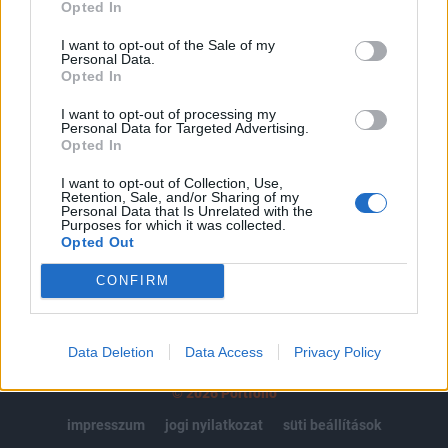
regisztrációhoz kötött.
Opted In
Az előfizetés a következőket tartalmazza:
I want to opt-out of the Sale of my
Personal Data.
Portfolio.hu teljes cikkarchívum
Opted In
Kötéslisták: BÉT elmúlt 2 év napon belüli
kötéslistái
I want to opt-out of processing my
Personal Data for Targeted Advertising.
Opted In
Előfizetés
I want to opt-out of Collection, Use,
Retention, Sale, and/or Sharing of my
Personal Data that Is Unrelated with the
Purposes for which it was collected.
MÁR ELŐFIZETŐNK VAGY?
BEJELENTKEZÉS
Opted Out
CONFIRM
Data Deletion
Data Access
Privacy Policy
© 2026 Portfolio
impresszum
jogi nyilatkozat
süti beállítások