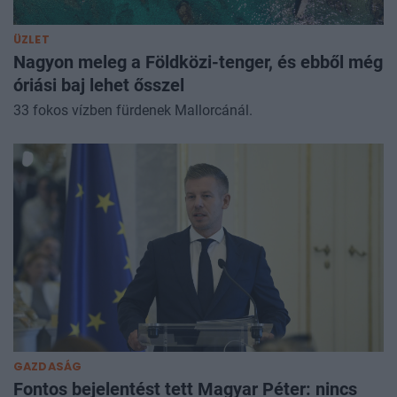
ÜZLET
Nagyon meleg a Földközi-tenger, és ebből még
óriási baj lehet ősszel
33 fokos vízben fürdenek Mallorcánál.
GAZDASÁG
Fontos bejelentést tett Magyar Péter: nincs