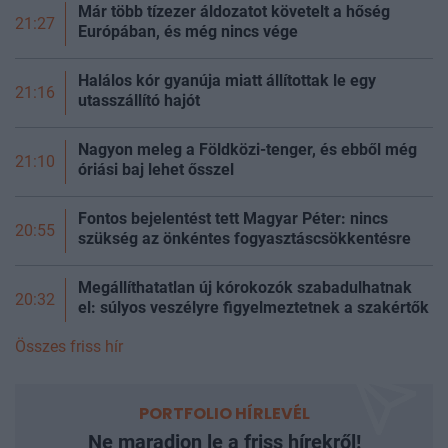
Már több tízezer áldozatot követelt a hőség
21:27
Európában, és még nincs vége
Halálos kór gyanúja miatt állítottak le egy
21:16
utasszállító hajót
Nagyon meleg a Földközi-tenger, és ebből még
21:10
óriási baj lehet ősszel
Fontos bejelentést tett Magyar Péter: nincs
20:55
szükség az önkéntes fogyasztáscsökkentésre
Megállíthatatlan új kórokozók szabadulhatnak
20:32
el: súlyos veszélyre figyelmeztetnek a szakértők
Összes friss hír
PORTFOLIO HÍRLEVÉL
Ne maradjon le a friss hírekről!