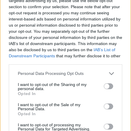
targeted advertising by us, please use the below opt-out
Brutális számokat villantott az olajcég.
section to confirm your selection. Please note that after your
opt-out request is processed you may continue seeing
interest-based ads based on personal information utilized by
us or personal information disclosed to third parties prior to
your opt-out. You may separately opt-out of the further
disclosure of your personal information by third parties on the
IAB’s list of downstream participants. This information may
also be disclosed by us to third parties on the
IAB’s List of
Downstream Participants
that may further disclose it to other
third parties.
Personal Data Processing Opt Outs
I want to opt-out of the Sharing of my
personal data.
GLOBÁL
Opted In
Kiderült, kiben bíznak az ukránok leginkább
I want to opt-out of the Sale of my
Friss felmérés készült.
Personal Data.
Opted In
I want to opt-out of processing my
Personal Data for Targeted Advertising.