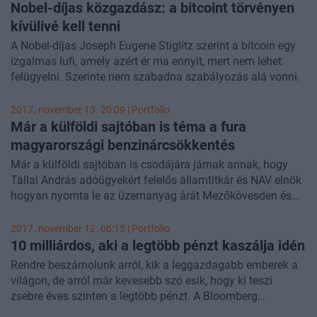
lazítása, hiszen a hírügynökség hosszú elemzésben
Nobel-díjas közgazdász: a bitcoint törvényen
foglalkozik a témával.
kívülivé kell tenni
A Nobel-díjas Joseph Eugene Stiglitz szerint a bitcoin egy
izgalmas lufi, amely azért ér ma ennyit, mert nem lehet
felügyelni. Szerinte nem szabadna szabályozás alá vonni.
2017. november 13. 20:09 | Portfolio
Már a külföldi sajtóban is téma a fura
magyarországi benzinárcsökkentés
Már a külföldi sajtóban is csodájára járnak annak, hogy
Tállai András adóügyekért felelős államtitkár és NAV elnök
hogyan nyomta le az üzemanyag árát Mezőkövesden és
térségében, miután a helyiek drágállták a benzint.
2017. november 12. 06:15 | Portfolio
10 milliárdos, aki a legtöbb pénzt kaszálja idén
Rendre beszámolunk arról, kik a leggazdagabb emberek a
világon, de arról már kevesebb szó esik, hogy ki teszi
zsebre éves szinten a legtöbb pénzt. A Bloomberg
Billionaires Index adataira alapozva megnéztük, idén eddig