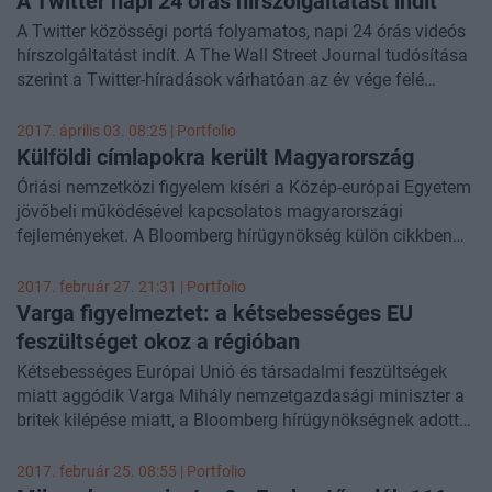
A Twitter napi 24 órás hírszolgáltatást indít
A Twitter közösségi portá folyamatos, napi 24 órás videós
hírszolgáltatást indít. A The Wall Street Journal tudósítása
szerint a Twitter-híradások várhatóan az év vége felé
indulnak el.
2017. április 03. 08:25 | Portfolio
Külföldi címlapokra került Magyarország
Óriási nemzetközi figyelem kíséri a Közép-európai Egyetem
jövőbeli működésével kapcsolatos magyarországi
fejleményeket. A Bloomberg hírügynökség külön cikkben
számol be a vasárnapi tüntetésről, közben a New York
Times nemzetközi kiadásának hétfői címlapjára felkerült a
2017. február 27. 21:31 | Portfolio
CEU rektorának véleményírása.
Varga figyelmeztet: a kétsebességes EU
feszültséget okoz a régióban
Kétsebességes Európai Unió és társadalmi feszültségek
miatt aggódik Varga Mihály nemzetgazdasági miniszter a
britek kilépése miatt, a Bloomberg hírügynökségnek adott
interjúból legalábbis ez
olvasható ki
. A tárcavezető arról is
beszélt, hogy a Brexit mekkora gazdasági kárt okoz
2017. február 25. 08:55 | Portfolio