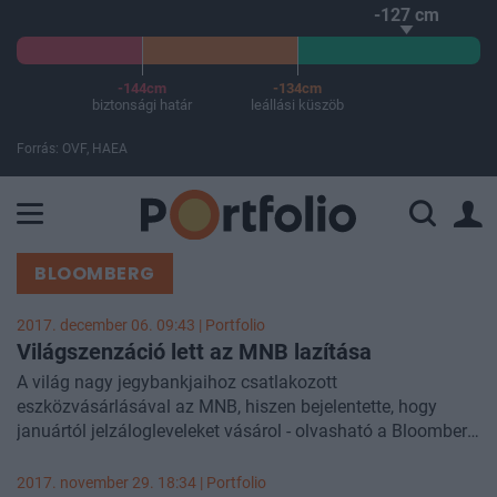
-127 cm
-144cm
-134cm
biztonsági határ
leállási küszöb
Forrás: OVF, HAEA
A Paksi Atomerőmű összteljesítménye 226 MW. A Duna vízállá
BLOOMBERG
2017. december 06. 09:43 | Portfolio
Világszenzáció lett az MNB lazítása
A világ nagy jegybankjaihoz csatlakozott
eszközvásárlásával az MNB, hiszen bejelentette, hogy
januártól jelzálogleveleket vásárol - olvasható a Bloomberg
szerdai cikkében. A jelek szerint már a nemzetközi
szakértők ingerküszöbét is elérte a magyar jegybank
2017. november 29. 18:34 | Portfolio