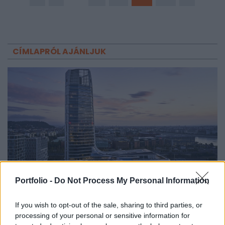
befektetési alap vagy éppen IPO idén.
CÍMLAPRÓL AJÁNLJUK
Portfolio -
Do Not Process My Personal Information
PORTFOLIO SIGNATURE
Hatalmas meglepetést okozott a Mol – 2022
If you wish to opt-out of the sale, sharing to third parties, or
processing of your personal or sensitive information for
óta nem láttunk ilyet