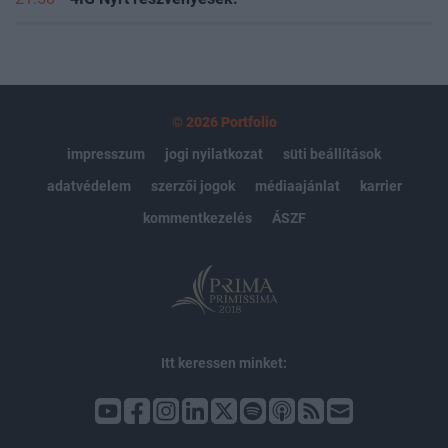
© 2026 Portfolio
impresszum
jogi nyilatkozat
süti beállítások
adatvédelem
szerzői jogok
médiaajánlat
karrier
kommentkezelés
ÁSZF
Itt keressen minket: