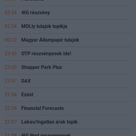
02:54
4IG részvény
02:24
MOLly tulajok topikja
00:22
Magyar Állampapír tulajok
23:45
OTP részvényesek ide!
23:20
Shopper Park Plus
22:57
DAX
22:54
Ezüst
22:54
Financial Forecasts
22:07
Lakás/Ingatlan árak topik
21:58
4IG Nyrt reszvenyesek.