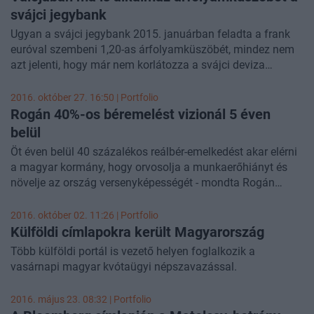
intézkedések miatt egyszerűen nincs meg a külföldi
svájci jegybank
befektetők bizalma az ország iránt, emiatt pedig
Ugyan a svájci jegybank 2015. januárban feladta a frank
folyamatosan csökken Magyarország növekedési
euróval szembeni 1,20-as árfolyamküszöbét, mindez nem
potenciálja. A legfontosabb feladat az urambátyám-
azt jelenti, hogy már nem korlátozza a svájci deviza
rendszer felszámolása, a piaci bizalom helyreállítása lenne,
árfolyamát - írja a
Bloomberg
.
erre azonban egyelőre nem sok szándék mutatkozik.
2016. október 27. 16:50 | Portfolio
Rogán 40%-os béremelést vizionál 5 éven
belül
Öt éven belül 40 százalékos reálbér-emelkedést akar elérni
a magyar kormány, hogy orvosolja a munkaerőhiányt és
növelje az ország versenyképességét - mondta Rogán
Antal, a Miniszterelnöki Kabinetirodát vezető miniszter a
Bloombergnek adott interjújában.
2016. október 02. 11:26 | Portfolio
Külföldi címlapokra került Magyarország
Több külföldi portál is vezető helyen foglalkozik a
vasárnapi magyar kvótaügyi népszavazással.
2016. május 23. 08:32 | Portfolio