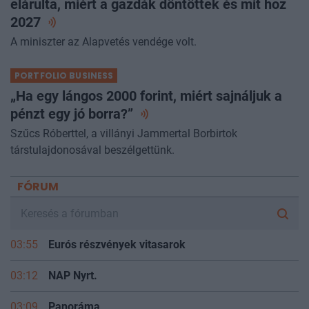
elárulta, miért a gazdák döntöttek és mit hoz
2027
A miniszter az Alapvetés vendége volt.
PORTFOLIO BUSINESS
„Ha egy lángos 2000 forint, miért sajnáljuk a
pénzt egy jó
borra?”
Szűcs Róberttel, a villányi Jammertal Borbirtok
társtulajdonosával beszélgettünk.
FÓRUM
03:55
Eurós részvények vitasarok
03:12
NAP Nyrt.
03:09
Panoráma