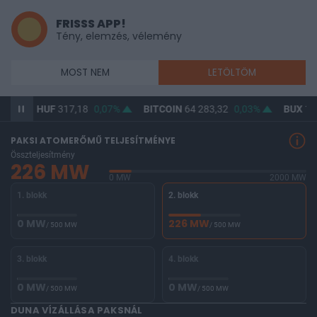
FRISSS APP!
Tény, elemzés, vélemény
MOST NEM
LETÖLTÖM
USD/HUF
317,18
0,07%
BITCOIN
64 283,32
0,03%
BUX
146 56
PAKSI ATOMERŐMŰ TELJESÍTMÉNYE
Összteljesítmény
226 MW
0 MW
2000 MW
1. blokk
2. blokk
0 MW
226 MW
/ 500 MW
/ 500 MW
3. blokk
4. blokk
0 MW
0 MW
/ 500 MW
/ 500 MW
DUNA VÍZÁLLÁSA PAKSNÁL