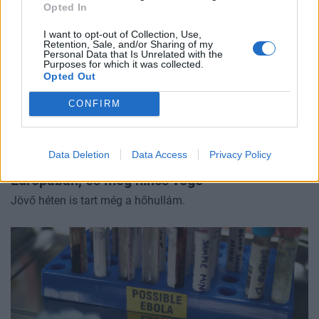
Opted In
I want to opt-out of Collection, Use,
Retention, Sale, and/or Sharing of my
Personal Data that Is Unrelated with the
Purposes for which it was collected.
Opted Out
CONFIRM
ÜZLET
Data Deletion
Data Access
Privacy Policy
Már több tízezer áldozatot követelt a hőség
Európában, és még nincs vége
Jövő héten is tart még a hőhullám.