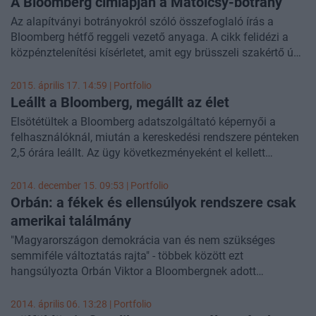
A Bloomberg címlapján a Matolcsy-botrány
Az alapítványi botrányokról szóló összefoglaló írás a
Bloomberg hétfő reggeli vezető anyaga. A cikk felidézi a
közpénztelenítési kísérletet, amit egy brüsszeli szakértő úgy
értékel, hogy az még a kelet-európai sztenderdek szerint is
túlmutat a haveri kapitalizmuson.
2015. április 17. 14:59 | Portfolio
Leállt a Bloomberg, megállt az élet
Elsötétültek a Bloomberg adatszolgáltató képernyői a
felhasználóknál, miután a kereskedési rendszere pénteken
2,5 órára leállt. Az ügy következményeként el kellett
halasztani egy brit kincstárjegy-aukciót.
2014. december 15. 09:53 | Portfolio
Orbán: a fékek és ellensúlyok rendszere csak
amerikai találmány
"Magyarországon demokrácia van és nem szükséges
semmiféle változtatás rajta" - többek között ezt
hangsúlyozta Orbán Viktor a Bloombergnek adott
terjedelmes interjúban. A kormányfő kifejtette nézetét a
nyáron nagy vihart kavart illiberális demokráciával
2014. április 06. 13:28 | Portfolio