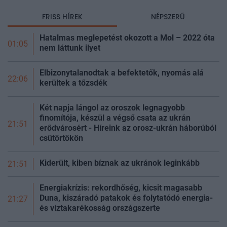
FRISS HÍREK
NÉPSZERŰ
Hatalmas meglepetést okozott a Mol – 2022 óta
01:05
nem láttunk ilyet
Elbizonytalanodtak a befektetők, nyomás alá
22:06
kerültek a
tőzsdék
Két napja lángol az oroszok legnagyobb
finomítója, készül a végső csata az ukrán
21:51
erődvárosért - Híreink az orosz-ukrán háborúból
csütörtökön
Kiderült, kiben bíznak az ukránok leginkább
21:51
Energiakrízis: rekordhőség, kicsit magasabb
Duna, kiszáradó patakok és folytatódó energia-
21:27
és víztakarékosság
országszerte