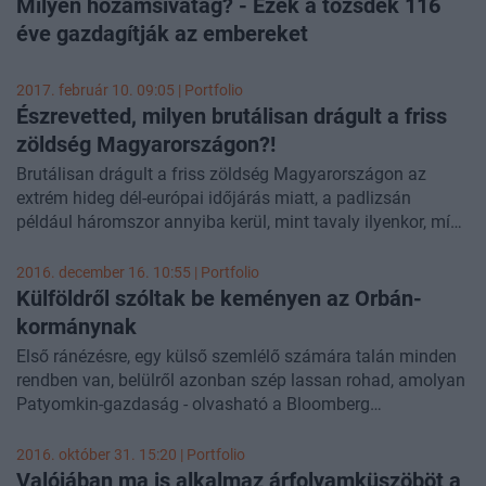
Magyarországnak.
Milyen hozamsivatag? - Ezek a tőzsdék 116
éve gazdagítják az embereket
2017. február 10. 09:05 | Portfolio
Észrevetted, milyen brutálisan drágult a friss
zöldség Magyarországon?!
Brutálisan drágult a friss zöldség Magyarországon az
extrém hideg dél-európai időjárás miatt, a padlizsán
például háromszor annyiba kerül, mint tavaly ilyenkor, míg
egyes salátafélékből, mint például a rukkola, hiány is
tapasztalható. A terméktanács szerint április közepéig
2016. december 16. 10:55 | Portfolio
maradhat a jelenlegi szűkös kínálat, és akkorra
Külföldről szóltak be keményen az Orbán-
rendeződhetnek a fogyasztói árak is - számolt be az
RTL
kormánynak
Klub Híradója
.
Első ránézésre, egy külső szemlélő számára talán minden
rendben van, belülről azonban szép lassan rohad, amolyan
Patyomkin-gazdaság - olvasható a Bloomberg
Magyarországról szóló cikkében. A lapnak nyilatkozó
szakértők szerint hiába a költségvetési fegyelem és a
2016. október 31. 15:20 | Portfolio
felminősítések, a kiszámíthatatlan, piacellenes
Valójában ma is alkalmaz árfolyamküszöböt a