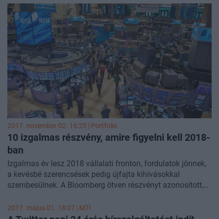
kik gazdagodtak tovább a legnagyobb mértékben, és nem
a szokásos listát kaptuk.
2017. november 02. 16:25 | Portfolio
10 izgalmas részvény, amire figyelni kell 2018-
ban
Izgalmas év lesz 2018 vállalati fronton, fordulatok jönnek,
a kevésbé szerencsések pedig újfajta kihívásokkal
szembesülnek. A Bloomberg ötven részvényt azonosított,
amire érdemes lesz jövőre figyelni. Íme az első tíz helyezett.
2017. május 01. 18:07 |
MTI