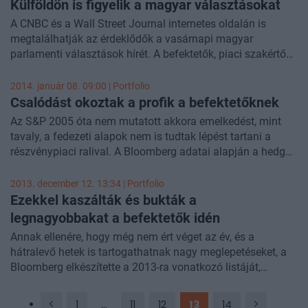
kapcsolatos nézetéről is, és azt is megjegyezte, hogy a
Külföldön is figyelik a magyar választásokat
fékek és ellensúlyok rendszere csak amerikai találmány, a
A CNBC és a Wall Street Journal internetes oldalán is
magyar berendezkedésen pedig nem fognak változtatni,
megtalálhatják az érdeklődők a vasárnapi magyar
amíg ők kormányoznak. Az alábbi, az állami
parlamenti választások hírét. A befektetők, piaci szakértők
berendezkedéssel kapcsolatos szó szerinti idézetek
a mai szavazás több aspektusára is figyelnek.
kimaradtak az MTI által lehozott interjú összefoglalóból. A
2014. január 08. 09:00 | Portfolio
nyilatkozatból írt cikkeink
Csalódást okoztak a profik a befektetőknek
Az S&P 2005 óta nem mutatott akkora emelkedést, mint
tavaly, a fedezeti alapok nem is tudtak lépést tartani a
részvénypiaci ralival. A Bloomberg adatai alapján a hedge
fundok tavaly átlagosan 7,4%-ot hoztak, ami a befektetők
várakozásaitól elmarad, egy felmérés szerint ugyanis
2013. december 12. 13:34 | Portfolio
legalább 9,2%-os hozamot vártak volna el az
Ezekkel kaszálták és bukták a
eszközosztálytól. Az alapok között természetesen nagy
legnagyobbakat a befektetők idén
eltérések voltak, a legnagyobb alapkezelők közül voltak
Annak ellenére, hogy még nem ért véget az év, és a
kiemelkedők (Elliott International, Renaissance
hátralevő hetek is tartogathatnak nagy meglepetéseket, a
Technologies), de voltak lemaradók is (Bridgewater).
Bloomberg elkészítette a 2013-ra vonatkozó listáját,
melyben többek között arra voltak kíváncsiak, hogy melyik
volt a legjobban és legrosszabbul teljesítő részvény,
1
...
11
12
13
14