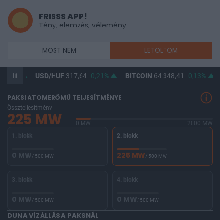
FRISSS APP!
Tény, elemzés, vélemény
MOST NEM
LETÖLTÖM
USD/HUF
317,64
0,21%
BITCOIN
64 348,41
0,13%
BUX
147
PAKSI ATOMERŐMŰ TELJESÍTMÉNYE
Összteljesítmény
225 MW
0 MW
2000 MW
1. blokk
2. blokk
0 MW
225 MW
/ 500 MW
/ 500 MW
3. blokk
4. blokk
0 MW
0 MW
/ 500 MW
/ 500 MW
DUNA VÍZÁLLÁSA PAKSNÁL