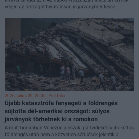
végén az országot hivatalosan is járványmentessé
nyilváníthatják – közölte a kormány szóvivője.
2026. július 09. 20:06 | Portfolio
Újabb katasztrófa fenyegeti a földrengés
sújtotta dél-amerikai országot: súlyos
járványok törhetnek ki a romokon
A múlt hónapban Venezuela északi partvidékét sújtó kettős
földrengés után nem a közvetlen sérülések jelentik a