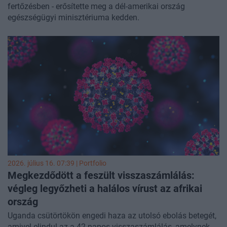
fertőzésben - erősítette meg a dél-amerikai ország
egészségügyi minisztériuma kedden.
2026. július 16. 07:39 | Portfolio
Megkezdődött a feszült visszaszámlálás:
végleg legyőzheti a halálos vírust az afrikai
ország
Uganda csütörtökön engedi haza az utolsó ebolás betegét,
amivel elindul az a 42 napos visszaszámlálás, amelynek