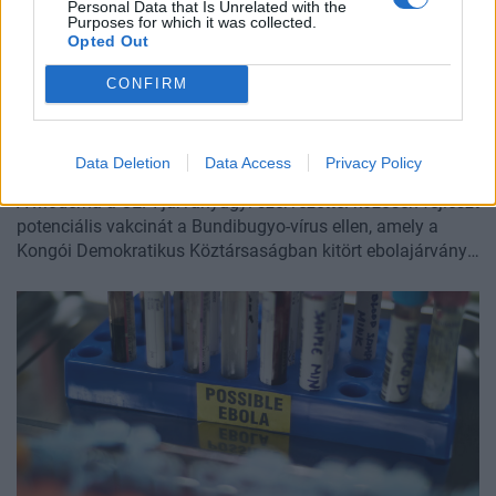
Personal Data that Is Unrelated with the
Purposes for which it was collected.
Opted Out
CONFIRM
2026. június 01. 12:31 | Portfolio,
MTI
Bejelentette a Covid-vakcinagyártó:
oltóanyagot fejlesztenek az elszabadult
Data Deletion
Data Access
Privacy Policy
halálos kór megfékezésére
A Moderna a CEPI járványügyi szervezettel közösen fejleszt
potenciális vakcinát a Bundibugyo-vírus ellen, amely a
Kongói Demokratikus Köztársaságban kitört ebolajárvány
kórokozója - írja a Reuters.