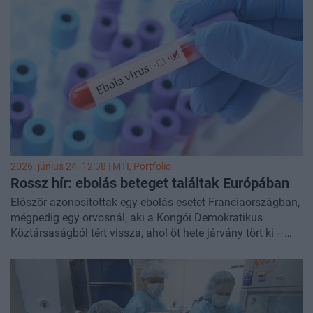
minden emberi tevékenységet érintenek az iskolai
naptáraktól egészen az egészségügyig - tudósított a
Phys.org
.
2026. június 24. 12:38 |
MTI
, Portfolio
Rossz hír: ebolás beteget találtak Európában
Először azonosítottak egy ebolás esetet Franciaországban,
mégpedig egy orvosnál, aki a Kongói Demokratikus
Köztársaságból tért vissza, ahol öt hete járvány tört ki –
jelentették be szerdán a francia egészségügyi hatóságok.