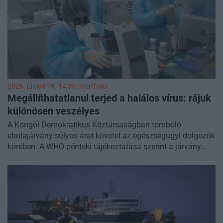
2026. június 19. 14:35 | Portfolio
Megállíthatatlanul terjed a halálos vírus: rájuk
különösen veszélyes
A Kongói Demokratikus Köztársaságban tomboló
ebolajárvány súlyos árat követel az egészségügyi dolgozók
körében. A WHO pénteki tájékoztatása szerint a járvány
kezdete óta 75 egészségügyi dolgozó fertőződött meg, és
17-en életüket vesztették.