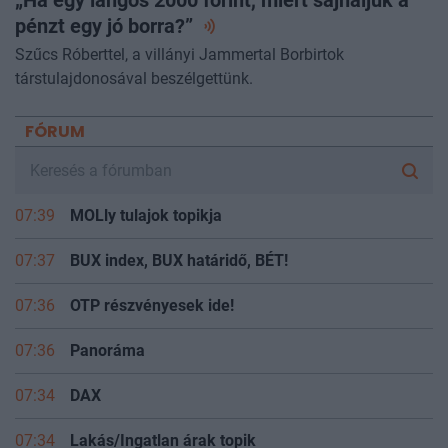
„Ha egy lángos 2000 forint, miért sajnáljuk a
pénzt egy jó
borra?”
Szűcs Róberttel, a villányi Jammertal Borbirtok
társtulajdonosával beszélgettünk.
FÓRUM
07:39
MOLly tulajok topikja
07:37
BUX index, BUX határidő, BÉT!
07:36
OTP részvényesek ide!
07:36
Panoráma
07:34
DAX
07:34
Lakás/Ingatlan árak topik