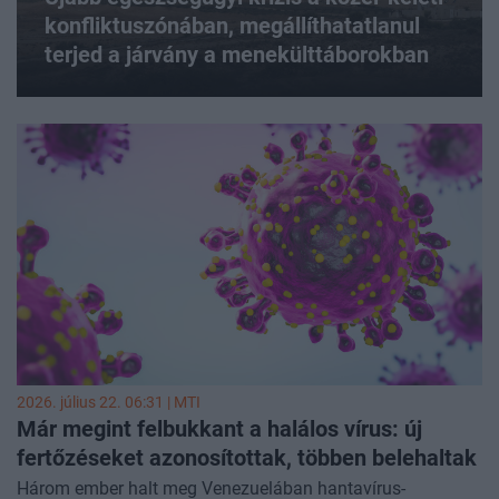
konfliktuszónában, megállíthatatlanul
terjed a járvány a menekülttáborokban
2026. július 22. 06:31 |
MTI
Már megint felbukkant a halálos vírus: új
fertőzéseket azonosítottak, többen belehaltak
Három ember halt meg Venezuelában hantavírus-