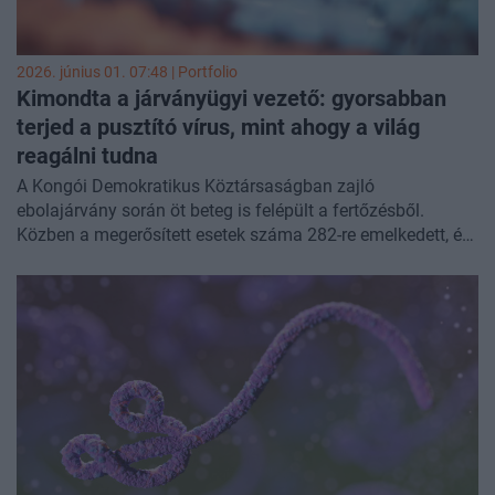
2026. június 01. 07:48 | Portfolio
Kimondta a járványügyi vezető: gyorsabban
terjed a pusztító vírus, mint ahogy a világ
reagálni tudna
A Kongói Demokratikus Köztársaságban zajló
ebolajárvány során öt beteg is felépült a fertőzésből.
Közben a megerősített esetek száma 282-re emelkedett, és
már Afrikán kívül is vizsgálnak gyanús eseteket.