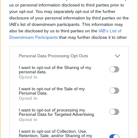
us or personal information disclosed to third parties prior to
your opt-out. You may separately opt-out of the further
disclosure of your personal information by third parties on the
IAB’s list of downstream participants. This information may
also be disclosed by us to third parties on the
IAB’s List of
2026. június 05. 08:29 | Portfolio
Downstream Participants
that may further disclose it to other
Elbukott a brüsszeli próbálkozás: örülhetnek a
third parties.
lobbisták
Personal Data Processing Opt Outs
Az Európai Parlament Alkotmányügyi Bizottságának
koordinátorai elutasították azt a kezdeményezést, amely
I want to opt-out of the Sharing of my
personal data.
szigorúbb lobbiszabályokat vezetett volna be a dohányipar
Opted In
képviselőivel szemben. Ez a döntés komoly lobbisikert
jelent az iparág számára Brüsszelben - közölte a
Politico
.
I want to opt-out of the Sale of my
Personal Data.
Opted In
I want to opt-out of processing my
Personal Data for Targeted Advertising.
Opted In
I want to opt-out of Collection, Use,
Retention, Sale, and/or Sharing of my