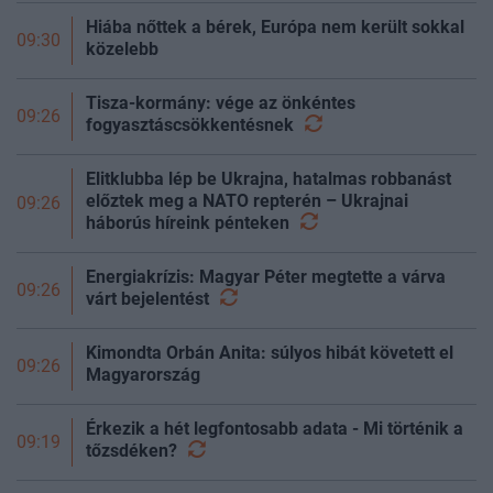
Hiába nőttek a bérek, Európa nem került sokkal
09:30
közelebb
Tisza-kormány: vége az önkéntes
09:26
fogyasztáscsökkentésnek
Elitklubba lép be Ukrajna, hatalmas robbanást
előztek meg a NATO repterén – Ukrajnai
09:26
háborús híreink
pénteken
Energiakrízis: Magyar Péter megtette a várva
09:26
várt
bejelentést
Kimondta Orbán Anita: súlyos hibát követett el
09:26
Magyarország
Érkezik a hét legfontosabb adata - Mi történik a
09:19
tőzsdéken?