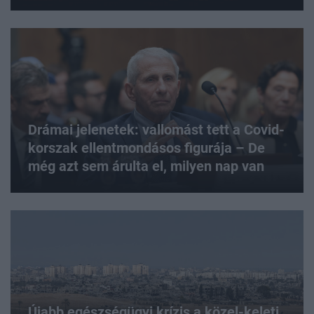
Drámai jelenetek: vallomást tett a Covid-
korszak ellentmondásos figurája – De
még azt sem árulta el, milyen nap van
Újabb egészségügyi krízis a közel-keleti