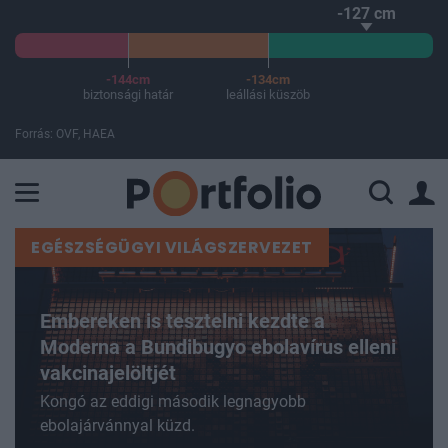
-127 cm
-144cm
-134cm
biztonsági határ
leállási küszöb
Forrás: OVF, HAEA
A Paksi Atomerőmű összteljesítménye 225 MW. A Duna vízállá
EGÉSZSÉGÜGYI VILÁGSZERVEZET
Embereken is tesztelni kezdte a
Moderna a Bundibugyo ebolavírus elleni
vakcinajelöltjét
Kongó az eddigi második legnagyobb
ebolajárvánnyal küzd.