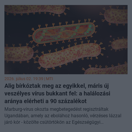
egyik tisztségviselője. A fertőzés terjedését elsősorban a
lakosság nagyfokú mobilitása táplálja, miközben a vírus
ritka, Bundibugyo-törzse ellen jelenleg nincs bizonyítottan
hatásos kezelés vagy gyógymód.
2026. július 02. 19:39 |
MTI
Alig bírkóztak meg az egyikkel, máris új
veszélyes vírus bukkant fel: a halálozási
aránya elérheti a 90 százalékot
Marburg-vírus okozta megbetegedést regisztráltak
Ugandában, amely az ebolához hasonló, vérzéses lázzal
járó kór - közölte csütörtökön az Egészségügyi
Világszervezet (WHO).