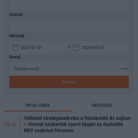
Szerző
Időszak
–
Rovat
Keresés
FRISS HÍREK
NÉPSZERŰ
Vállalati stratégiaalkotás a fülsüketítő AI-zajban
− Vezető szakértők nyerő tippjei az őszindító
09:42
KKV szakmai fórumon