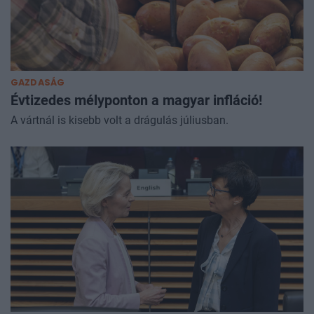
GAZDASÁG
Évtizedes mélyponton a magyar infláció!
A vártnál is kisebb volt a drágulás júliusban.