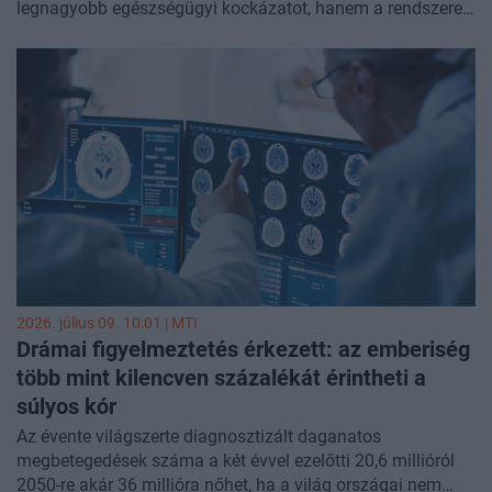
legnagyobb egészségügyi kockázatot, hanem a rendszeres
orvosi ellátás összeomlása, a zsúfolt menedékhelyek és a
tiszta ivóvíz hiánya – hívta fel a figyelmet a Pánamerikai
Egészségügyi Szervezet (PAHO) vezetője.
2026. július 09. 10:01 |
MTI
Drámai figyelmeztetés érkezett: az emberiség
több mint kilencven százalékát érintheti a
súlyos kór
Az évente világszerte diagnosztizált daganatos
megbetegedések száma a két évvel ezelőtti 20,6 millióról
2050-re akár 36 millióra nőhet, ha a világ országai nem