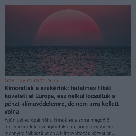
ebolajárvány. A járványhelyzet túlterheli az egészségügyi
ellátórendszert, a betegek pedig a fertőzéstől való
félelmükben elkerülik a klinikákat, ami tovább súlyosbítja a
válságot.
2026. július 02. 08:02 | Portfolio
Kimondták a szakértők: hatalmas hibát
követett el Európa, ész nélkül locsoltuk a
pénzt klímavédelemre, de nem arra kellett
volna
A júniusi európai hőhullámok és a sorra megdőlő
melegrekordok rávilágítottak arra, hogy a kontinens
mennyire felkészületlen a klímaváltozás közvetlen