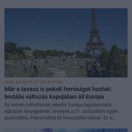
hatásaira. Bár az Európai Unió a klímavédelem
élharcosaként az elsők között vállalta a 2050-re elérendő
klímasemlegességet, a helyenként 40 Celsius-fok feletti
hőség megmutatta, hogy a gazdaság, a közszolgáltatások
és a kritikus infrastruktúra védelme még korántsem
megoldott.
2026. június 29. 21:28 | Portfolio
Már a tavasz is pokoli forróságot hozhat:
brutális változás kapujában áll Európa
Az extrém hőhullámok jelentik Európa legsúlyosabb
éghajlati fenyegetését, amelyek a 21. században egyre
gyakoribbá, intenzívebbé és hosszabbá válnak. Ez a
jelenség az üvegházhatású gázok kibocsátásának
közvetlen következménye, hatásai pedig ma már szinte