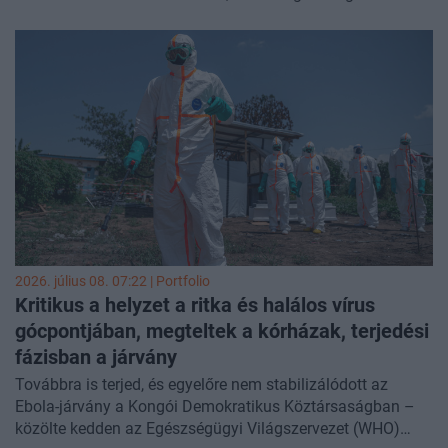
hoznak sürgős intézkedéseket, hogy ezt megakadályozzák
- közölte a rákról szóló idei globális jelentésében szerdán
az Egészségügyi Világszervezet (WHO).
2026. július 08. 07:22 | Portfolio
Kritikus a helyzet a ritka és halálos vírus
gócpontjában, megteltek a kórházak, terjedési
fázisban a járvány
Továbbra is terjed, és egyelőre nem stabilizálódott az
Ebola-járvány a Kongói Demokratikus Köztársaságban –
közölte kedden az Egészségügyi Világszervezet (WHO)