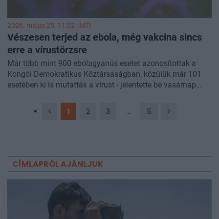
2026. május 25. 11:32 |
MTI
Vészesen terjed az ebola, még vakcina sincs
erre a vírustörzsre
Már több mint 900 ebolagyanús esetet azonosítottak a
Kongói Demokratikus Köztársaságban, közülük már 101
esetében ki is mutatták a vírust - jelentette be vasárnap
este az Egészségügyi Világszervezet (WHO) igazgatója az
X-en közzétett üzenetében.
1
2
3
...
5
CÍMLAPRÓL AJÁNLJUK