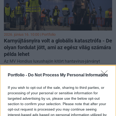
2026. június 16. 10:00 | Portfolio
Karnyújtásnyira volt a globális katasztrófa - De
olyan fordulat jött, ami az egész világ számára
példa lehet
Az MV Hondius luxushajón kitört hantavírus-járványt
sikeresen megfékezték, a járványügyi fellépés annyira
hatékonynak bizonyult, hogy akár nemzetközi szintű példa
Portfolio -
Do Not Process My Personal Information
is lehetne belőle - írta
Devi Sridhar professzor, a
University
of Edinburgh egészségügyi vezető professzora a
If you wish to opt-out of the sale, sharing to third parties, or
Guardiannek.
processing of your personal or sensitive information for
targeted advertising by us, please use the below opt-out
section to confirm your selection. Please note that after your
opt-out request is processed you may continue seeing
interest-based ads based on personal information utilized by