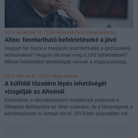
2019. november 18. 13:30 |
Bosnyák Zsolt
,
Varga Szabolcs
Alteo: fenntartható befektetéseké a jövő
Hogyan fér össze a megújuló áramtermelés a gáztüzelésű
erőművekkel? Hogyan térülnek meg a zöld befektetések?
Milyen befektetési lehetőségek vannak a magyarországi
energiaellátás zöld jövőjében? A Portfolio az impact
investment irányairól, lehetőségeiről kérdezte ifj. Chikán
2019. február 01. 09:20 |
Major András
Attilát, az Alteo vezérigazgatóját.
A külföldi tőzsdére lépés lehetőségét
vizsgálják az Alteónál
Elsősorban a részvénypiacon mutatkozik potenciál a
tőkepiaci építkezésre az Alteo számára, de a társaságnak a
kötvénypiacon is vannak tervei. 2019-ben alapvetően még
a magyar tőkepiacon szeretnének mozogni, ugyanakkor a
vállalatnál vizsgálják a külföldi tőzsdére lépés lehetőségét
is - fogalmazott a Portfoliónak ifj. Chikán Attila, az Alteo