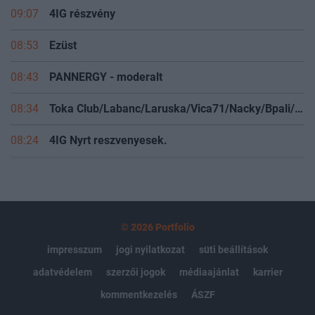
09:07
4IG részvény
08:53
Ezüst
08:43
PANNERGY - moderalt
08:34
Toka Club/Labanc/Laruska/Vica71/Nacky/Bpali/Oldrider/Josefernando/Mcbull/Kawaszabi
08:24
4IG Nyrt reszvenyesek.
© 2026 Portfolio
impresszum
jogi nyilatkozat
süti beállítások
adatvédelem
szerzői jogok
médiaajánlat
karrier
kommentkezelés
ÁSZF