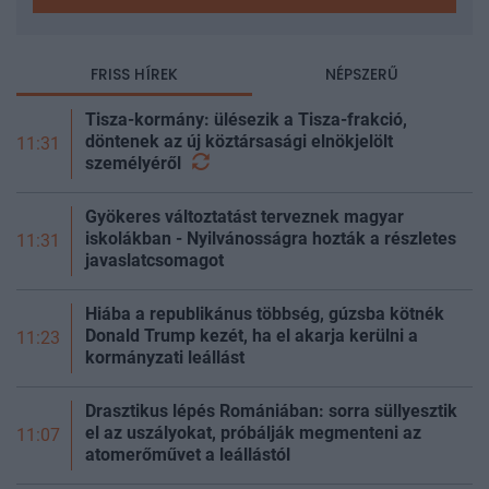
FRISS HÍREK
NÉPSZERŰ
Tisza-kormány: ülésezik a Tisza-frakció,
döntenek az új köztársasági elnökjelölt
11:31
személyéről
Gyökeres változtatást terveznek magyar
iskolákban - Nyilvánosságra hozták a részletes
11:31
javaslatcsomagot
Hiába a republikánus többség, gúzsba kötnék
Donald Trump kezét, ha el akarja kerülni a
11:23
kormányzati leállást
Drasztikus lépés Romániában: sorra süllyesztik
el az uszályokat, próbálják megmenteni az
11:07
atomerőművet a leállástól