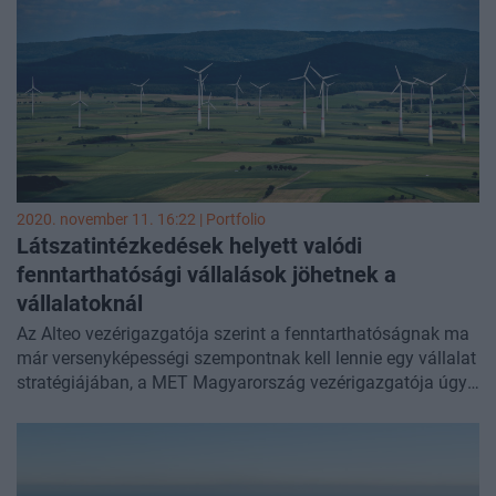
tapasztalatait, befektetési alapelveit.
2020. november 11. 16:22 | Portfolio
Látszatintézkedések helyett valódi
fenntarthatósági vállalások jöhetnek a
vállalatoknál
Az Alteo vezérigazgatója szerint a fenntarthatóságnak ma
már versenyképességi szempontnak kell lennie egy vállalat
stratégiájában, a MET Magyarország vezérigazgatója úgy
látja, a vírus-válság tanulsága, hogy nem lehet csak
országos szinten gondolkozni, a PwC Legal partnere
szerint pedig a létfontosságú rendszereket üzemeltető
vállaltoknak fel kell készülnie, hogy a különleges jogrend