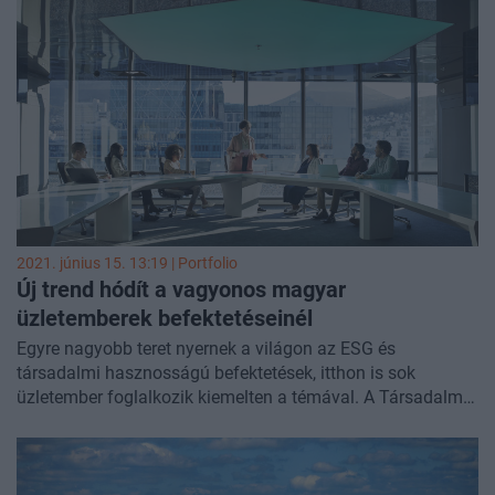
2021. június 15. 13:19 | Portfolio
Új trend hódít a vagyonos magyar
üzletemberek befektetéseinél
Egyre nagyobb teret nyernek a világon az ESG és
társadalmi hasznosságú befektetések, itthon is sok
üzletember foglalkozik kiemelten a témával. A Társadalmi
Hasznosságú Befektetők Egyesületének az MKB Private
Bankinggel és a Bank Gutmannal karöltve megrendezett
mai rendezvényén két sikeres magyar üzletember,
Szabadhegyi Péter és Bodrogai Ferenc osztotta meg