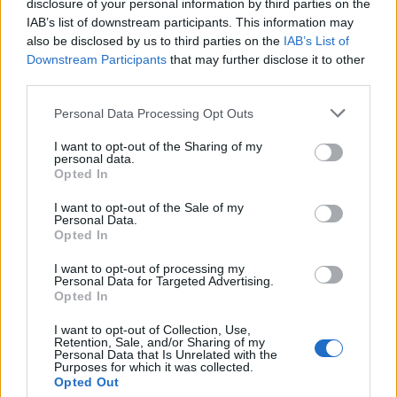
disclosure of your personal information by third parties on the
IAB’s list of downstream participants. This information may
also be disclosed by us to third parties on the
IAB’s List of
Downstream Participants
that may further disclose it to other
third parties.
Personal Data Processing Opt Outs
GAZDASÁG
Mohács 500: Középhatalmi státuszból
I want to opt-out of the Sharing of my
personal data.
végvárország – Hogyan sodródott a Magyar
Opted In
Királyság a végzetébe?
I want to opt-out of the Sale of my
A mohácsi csata 500. évfordulójára készülő
Personal Data.
cikksorozatunk első része.
Opted In
I want to opt-out of processing my
Personal Data for Targeted Advertising.
Opted In
I want to opt-out of Collection, Use,
Retention, Sale, and/or Sharing of my
Personal Data that Is Unrelated with the
Purposes for which it was collected.
Opted Out