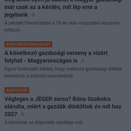
már csak az a kérdés, mit lép erre a
jegybank
A pénteki Checklistben a 10 év után visszatérő alacsony
infláció.
PORTFOLIO CHECKLIST
A következő gazdasági verseny a vízért
folyhat - Magyarországon
is
Egyre fontosabb kérdés, hogy mekkora gazdasági értéket
teremtünk a szűkülő készletekből.
ALAPVETÉS
Végleges a JÉGER sorsa? Bóna Szabolcs
elárulta, miért a gazdák döntöttek és mit hoz
2027
A miniszter az Alapvetés vendége volt.