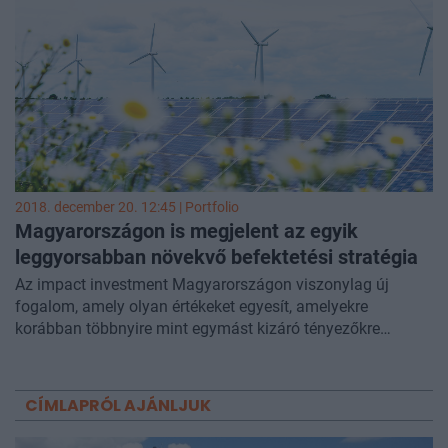
vezérigazgatója, aki azt is elmondta, a részvénypiacon az
egyik fő céljuk az, hogy a kisbefektetők is észrevegyék,
érdemes Alteo-részvényt venni.
2018. december 20. 12:45 | Portfolio
Magyarországon is megjelent az egyik
leggyorsabban növekvő befektetési stratégia
Az impact investment Magyarországon viszonylag új
fogalom, amely olyan értékeket egyesít, amelyekre
korábban többnyire mint egymást kizáró tényezőkre
gondoltunk. Lényegében egy olyan befektetés, amelynek a
pénzügyi nyereség mellett a pozitív társadalmi, illetve
környezeti változások elősegítése is a célja. Az impact
CÍMLAPRÓL AJÁNLJUK
investment stratégia egyik hazai képviselője az ALTEO,
amelynek vezérigazgatójával, ifj. Chikán Attilával