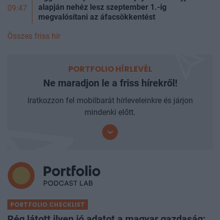
alapján nehéz lesz szeptember 1.-ig
09:47
megvalósítani az áfacsökkentést
Összes friss hír
PORTFOLIO HÍRLEVÉL
Ne maradjon le a friss hírekről!
Iratkozzon fel mobilbarát hírleveleinkre és járjon
mindenki előtt.
PORTFOLIO CHECKLIST
Rég látott ilyen jó adatot a magyar gazdaság: