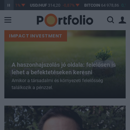
0,61%
USD/HUF
314,20
-0,87%
BITCOIN
64 978,86
0,14%
IMPACT INVESTMENT
A haszonhajszolás jó oldala: felelősen is
lehet a befektetéseken keresni
Amikor a társadalmi és környezeti felelősség
találkozik a pénzzel.