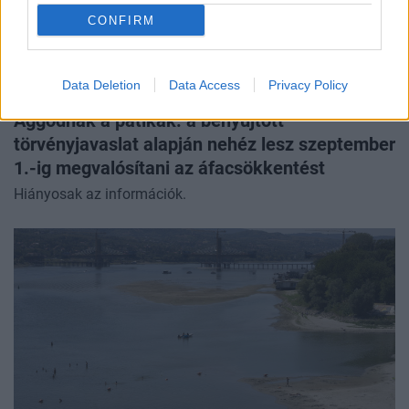
CONFIRM
Data Deletion
Data Access
Privacy Policy
GLOBÁL
Aggódnak a patikák: a benyújtott
törvényjavaslat alapján nehéz lesz szeptember
1.-ig megvalósítani az áfacsökkentést
Hiányosak az információk.