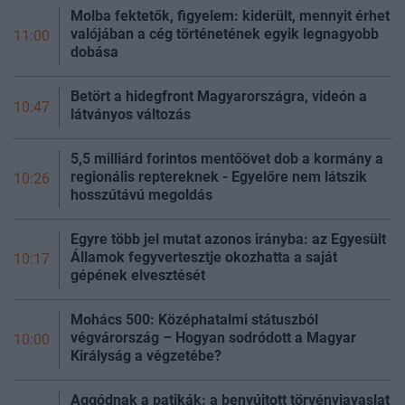
Molba fektetők, figyelem: kiderült, mennyit érhet
valójában a cég történetének egyik legnagyobb
11:00
dobása
Betört a hidegfront Magyarországra, videón a
10:47
látványos változás
5,5 milliárd forintos mentőövet dob a kormány a
regionális reptereknek - Egyelőre nem látszik
10:26
hosszútávú megoldás
Egyre több jel mutat azonos irányba: az Egyesült
Államok fegyvertesztje okozhatta a saját
10:17
gépének elvesztését
Mohács 500: Középhatalmi státuszból
végvárország – Hogyan sodródott a Magyar
10:00
Királyság a végzetébe?
Aggódnak a patikák: a benyújtott törvényjavaslat