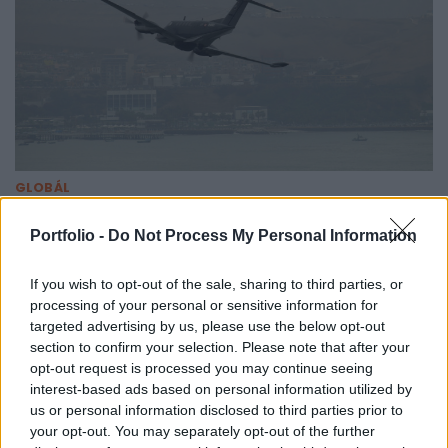
GLOBÁL
Egyre több jel mutat azonos irányba: az
Egyesült Államok fegyvertesztje okozhatta a
Portfolio -
Do Not Process My Personal Information
saját gépének elvesztését
If you wish to opt-out of the sale, sharing to third parties, or
Nincs még végleges jelentés.
processing of your personal or sensitive information for
targeted advertising by us, please use the below opt-out
section to confirm your selection. Please note that after your
opt-out request is processed you may continue seeing
interest-based ads based on personal information utilized by
us or personal information disclosed to third parties prior to
your opt-out. You may separately opt-out of the further