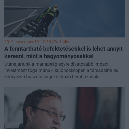
2019. november 19. 10:30 | Portfolio
A fenntartható befektetésekkel is lehet annyit
keresni, mint a hagyományosakkal
Utánajártunk a manapság egyre divatosabb impact
investment fogalmának, különösképpen a társadalmi és
környezeti hasznosságot is hozó beruházások
megtérülésének a fókuszával. Találtunk egy kiváló magyar
példát is az Alteo személyében, és még olyan befektetési
alapot is, amely a fenntarthatósági kritérium teljesítése
mellett a hozamban sem marad alul az S&P 500 indexhez
képest.