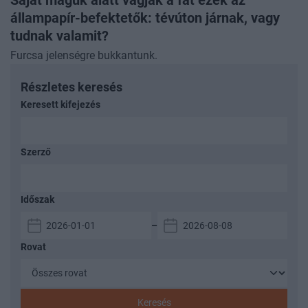
Saját maguk alatt vágják a fát ezek az
állampapír-befektetők: tévúton járnak, vagy
tudnak valamit?
Furcsa jelenségre bukkantunk.
Részletes keresés
Keresett kifejezés
Szerző
Időszak
–
Rovat
Keresés