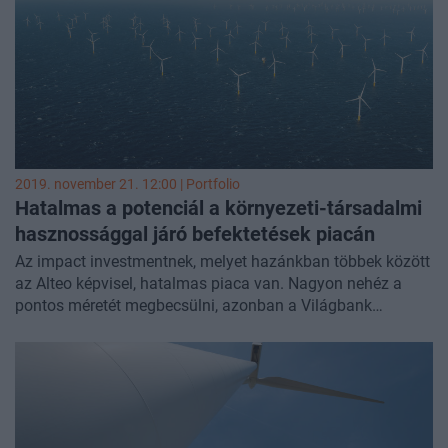
keretében szigorúbb állami felügyelet jöhet a második
hullám miatt. Tudósítás a Portfolio Energy Investment
Forum 2020 online konferenciájáról.
2019. november 21. 12:00 | Portfolio
Hatalmas a potenciál a környezeti-társadalmi
hasznossággal járó befektetések piacán
Az impact investmentnek, melyet hazánkban többek között
az Alteo képvisel, hatalmas piaca van. Nagyon nehéz a
pontos méretét megbecsülni, azonban a Világbank
készített egy becslést, amely szerint a magánszektornak
óriási az érdeklődése a fenntartható befektetések iránt,
2018-ban ez az érték meghaladta a 26 000 milliárd dollárt.