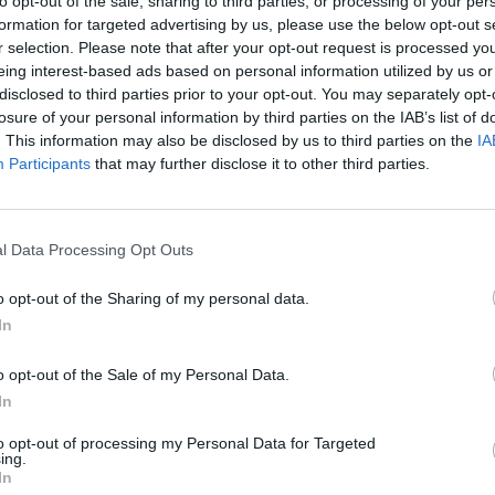
to opt-out of the sale, sharing to third parties, or processing of your per
formation for targeted advertising by us, please use the below opt-out s
r selection. Please note that after your opt-out request is processed y
eing interest-based ads based on personal information utilized by us or
59
disclosed to third parties prior to your opt-out. You may separately opt-
losure of your personal information by third parties on the IAB’s list of
. This information may also be disclosed by us to third parties on the
IA
ökei Ukrajna nevében elkezdték telefonon hívogatni é
Participants
that may further disclose it to other third parties.
r lakosságát – figyelmeztet az Ukrán Biztonsági Szolg
t Moszkva szándékosan próbálja megrontani a viszonyt
rország közt.
l Data Processing Opt Outs
Az áprilisi választások után visszakerült az európai térképre M
o opt-out of the Sharing of my personal data.
ja az uniós források hazahozatala, illetve hosszabb távon az eu
In
járnia Magyarországnak addig és mekkora lökést adhatnak az un
 kérdéssel foglalkozik a Portfolio konferenciája, mely szakértő
o opt-out of the Sale of my Personal Data.
In
ASÓNK!
to opt-out of processing my Personal Data for Targeted
ing.
a portfolio.hu hírarchívumához tartozik, melynek olvasása előf
In