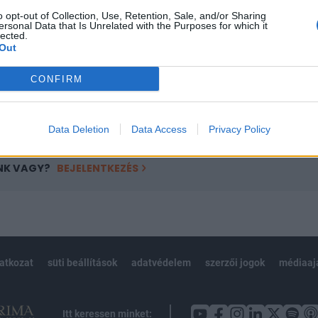
ötött.
o opt-out of Collection, Use, Retention, Sale, and/or Sharing
ersonal Data that Is Unrelated with the Purposes for which it
övetkezőket tartalmazza:
lected.
 teljes cikkarchívum
Out
 BÉT elmúlt 2 év napon belüli
CONFIRM
Előfizetés
Data Deletion
Data Access
Privacy Policy
NK VAGY?
BEJELENTKEZÉS
latkozat
süti beállítások
adatvédelem
szerzői jogok
médiaaj
Itt keressen minket: