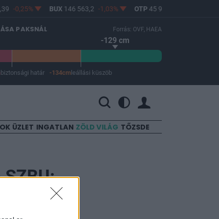
39
-0,25%
BUX
146 563,2
-1,03%
OTP
45 900
-1,82%
MO
LÁSA PAKSNÁL
Forrás: OVF, HAEA
-129 cm
m
biztonsági határ
-134cm
leállási küszöb
 a leállási küszöb -134 cm.
SOK
ÜZLET
INGATLAN
ZÖLD VILÁG
TŐZSDE
n SZBU:
vagyunk