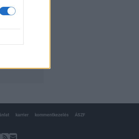
ánlat
karrier
kommentkezelés
ÁSZF