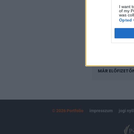
regisztrációhoz k
I want t
of my P
Az előfizetés a k
was col
Portfolio.hu
Opted 
Kötéslisták:
kötéslistái
MÁR ELŐFIZETŐ
© 2026 Portfolio
impresszum
jogi nyi