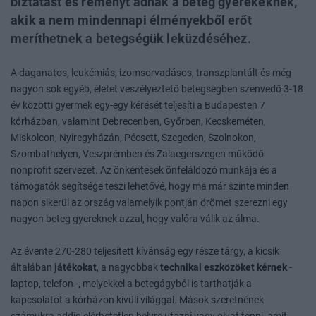
biztatást és reményt adnak a beteg gyerekeknek,
akik a nem mindennapi élményekből erőt
meríthetnek a betegségük leküzdéséhez.
A daganatos, leukémiás, izomsorvadásos, transzplantált és még
nagyon sok egyéb, életet veszélyeztető betegségben szenvedő 3-18
év közötti gyermek egy-egy kérését teljesíti a Budapesten 7
kórházban, valamint Debrecenben, Győrben, Kecskeméten,
Miskolcon, Nyíregyházán, Pécsett, Szegeden, Szolnokon,
Szombathelyen, Veszprémben és Zalaegerszegen működő
nonprofit szervezet. Az önkéntesek önfeláldozó munkája és a
támogatók segítsége teszi lehetővé, hogy ma már szinte minden
napon sikerül az ország valamelyik pontján örömet szerezni egy
nagyon beteg gyereknek azzal, hogy valóra válik az álma.
Az évente 270-280 teljesített kívánság egy része tárgy, a kicsik
általában
játékokat
, a nagyobbak
technikai eszközöket kérnek
-
laptop, telefon -, melyekkel a betegágyból is tarthatják a
kapcsolatot a kórházon kívüli világgal. Mások szeretnének