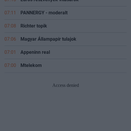
07:13
Eurós részvények vitasarok
07:11
PANNERGY - moderalt
07:08
Richter topik
07:06
Magyar Állampapír tulajok
07:01
Appeninn real
07:00
Mtelekom