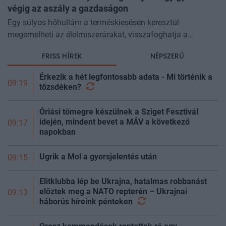
végig az aszály a gazdaságon
Egy súlyos hőhullám a terméskiesésen keresztül
megemelheti az élelmiszerárakat, visszafoghatja a
gazdasági növekedést, ronthatja a termelékenységet, sőt
FRISS HÍREK
NÉPSZERŰ
még az állam finanszírozását is m
Érkezik a hét legfontosabb adata - Mi történik a
09:19
tőzsdéken?
Óriási tömegre készülnek a Sziget Fesztivál
idején, mindent bevet a MÁV a következő
09:17
napokban
Ugrik a Mol a gyorsjelentés után
09:15
Elitklubba lép be Ukrajna, hatalmas robbanást
előztek meg a NATO repterén – Ukrajnai
09:13
háborús híreink
pénteken