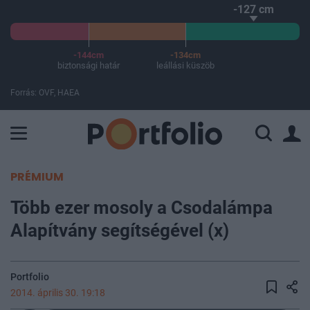
-127 cm
-144cm
-134cm
biztonsági határ
leállási küszöb
Forrás: OVF, HAEA
A Paksi Atomerőmű összteljesítménye 225 MW. A Duna vízállá
PRÉMIUM
Több ezer mosoly a Csodalámpa
Alapítvány segítségével (x)
Portfolio
2014. április 30. 19:18