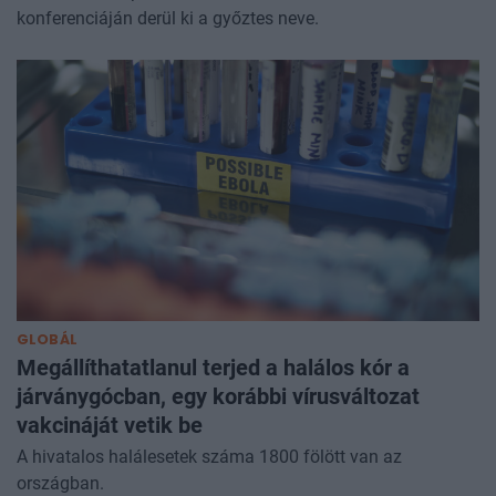
konferenciáján derül ki a győztes neve.
GLOBÁL
Megállíthatatlanul terjed a halálos kór a
járványgócban, egy korábbi vírusváltozat
vakcináját vetik be
A hivatalos halálesetek száma 1800 fölött van az
országban.