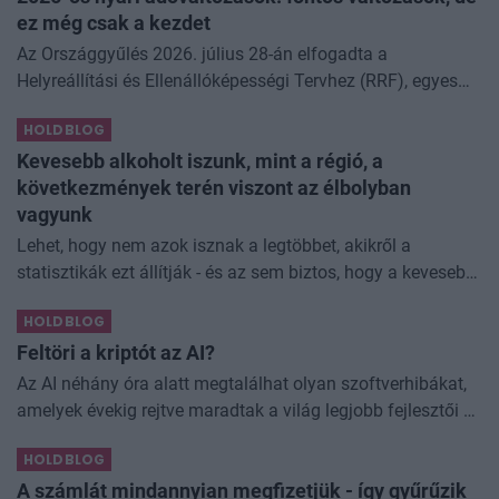
ez még csak a kezdet
Az Országgyűlés 2026. július 28-án elfogadta a
Helyreállítási és Ellenállóképességi Tervhez (RRF), egyes
kormányprogramokhoz és kormányhatározatokhoz
HOLDBLOG
kapcsolódó adóintézkedésekről, v
Kevesebb alkoholt iszunk, mint a régió, a
következmények terén viszont az élbolyban
vagyunk
Lehet, hogy nem azok isznak a legtöbbet, akikről a
statisztikák ezt állítják - és az sem biztos, hogy a kevesebb
elfogyasztott alkohol kisebb társadalmi kárral... The post
HOLDBLOG
Kevesebb alkoholt iszunk
Feltöri a kriptót az AI?
Az AI néhány óra alatt megtalálhat olyan szoftverhibákat,
amelyek évekig rejtve maradtak a világ legjobb fejlesztői és
biztonsági szakemberei előtt. A kriptovilágban ennek
HOLDBLOG
különösen nagy...
A számlát mindannyian megfizetjük - így gyűrűzik