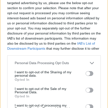
targeted advertising by us, please use the below opt-out
section to confirm your selection. Please note that after your
opt-out request is processed you may continue seeing
interest-based ads based on personal information utilized by
us or personal information disclosed to third parties prior to
your opt-out. You may separately opt-out of the further
disclosure of your personal information by third parties on the
IAB’s list of downstream participants. This information may
GLOBÁL
also be disclosed by us to third parties on the
IAB’s List of
Trump saját magát buktatta le: tényleg súlyos
Downstream Participants
that may further disclose it to other
hiány lehet Amerikában
third parties.
Elszólta magát az elnök.
Personal Data Processing Opt Outs
PORTFOLIO BLOGGER
I want to opt-out of the Sharing of my
personal data.
CHIKANSPLANET
Opted In
A városok egyik legjobb klímafegyvere a fa, de a
I want to opt-out of the Sale of my
legtöbb helyen még mindig nem ültetnek eleget
Personal Data.
Opted In
A városi hőségnek évente 350 ezren esnek áldozatául. Két
friss kutatás egybehangzó eredménye szerint a fakorona
I want to opt-out of processing my