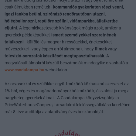
számukra addig elérhetetlen helyre utazni vagy olyat tenni, amit
csak álmukban reméltek -
kommandós gyakorlaton részt venni,
igazi tankba beülni, szirénázó rendőrautóban utazni,
hőlégballonozni, repülőre szállni, vidámparkba, állatkertbe
eljutni
. A legemlékezetesebb kívánságok mégis azok, amikor a
gyerekek példaképeikkel,
ismert személyekkel szeretnének
találkozni
- külföldi és magyar hírességekkel, énekesekkel,
művészekkel - vagy éppen arról álmodnak, hogy
filmek
vagy
televízió-sorozatok készítését megtapasztalhassák
. A
megvalósult álmokról készült beszámolók mindegyike olvasható a
www.csodalampa.hu
weboldalon.
Az orvosokkal és szülőkkel együttműködő közhasznú szervezet az
1%
-ból, céges és magánadományokból működik, és valósítja meg a
nagybeteg gyerekek álmait. A Csodalámpa könyvvizsgálója a
PriceWaterhauseCoopers, társadalmi felelősségvállalása keretében
már 8. éve auditálja az alapítvány éves beszámolóját.