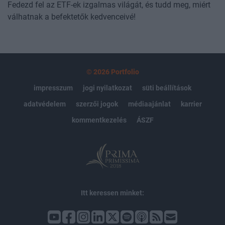
Fedezd fel az ETF-ek izgalmas világát, és tudd meg, miért
válhatnak a befektetők kedvenceivé!
© 2026 Portfolio
impresszum
jogi nyilatkozat
süti beállítások
adatvédelem
szerzői jogok
médiaajánlat
karrier
kommentkezelés
ÁSZF
Itt keressen minket: