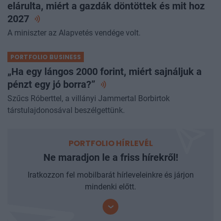
Végleges a JÉGER sorsa? Bóna Szabolcs
elárulta, miért a gazdák döntöttek és mit hoz
2027
A miniszter az Alapvetés vendége volt.
PORTFOLIO BUSINESS
„Ha egy lángos 2000 forint, miért sajnáljuk a
pénzt egy jó
borra?”
Szűcs Róberttel, a villányi Jammertal Borbirtok
társtulajdonosával beszélgettünk.
PORTFOLIO HÍRLEVÉL
Ne maradjon le a friss hírekről!
Iratkozzon fel mobilbarát hírleveleinkre és járjon
mindenki előtt.