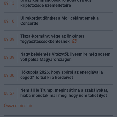
Orosz kommandósok rontottak rá egy
09:13
kriptotőzsde üzemeltetőire
Új rekordot dönthet a Mol, célárat emelt a
09:10
Concorde
Tisza-kormány: vége az önkéntes
09:09
fogyasztáscsökkentésnek
Nagy bejelentés Vitézytől: ilyesmire még sosem
09:09
volt példa Magyarországon
Hőkupola 2026: hogy spórol az energiával a
09:00
céged? Töltsd ki a kérdőívet
Nem áll le Trump: megint átírná a szabályokat,
08:57
hiába mondták már meg, hogy nem tehet ilyet
Összes friss hír