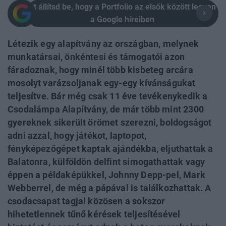
Itt állítsd be, hogy a Portfolio az elsők között legyen
a Google híreiben
Létezik egy alapítvány az országban, melynek
munkatársai, önkéntesi és támogatói azon
fáradoznak, hogy minél több kisbeteg arcára
mosolyt varázsoljanak egy-egy kívánságukat
teljesítve. Bár még csak 11 éve tevékenykedik a
Csodalámpa Alapítvány, de már több mint 2300
gyereknek sikerült örömet szerezni, boldogságot
adni azzal, hogy játékot, laptopot,
fényképezőgépet kaptak ajándékba, eljuthattak a
Balatonra, külföldön delfint simogathattak vagy
éppen a példaképükkel, Johnny Depp-pel, Mark
Webberrel, de még a pápával is találkozhattak. A
csodacsapat tagjai közösen a sokszor
hihetetlennek tűnő kérések teljesítésével