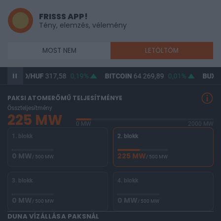
FRISSS APP!
Tény, elemzés, vélemény
MOST NEM
LETÖLTÖM
USD/HUF
317,58
0,19%
BITCOIN
64 269,89
0,01%
BUX
147 2
PAKSI ATOMERŐMŰ TELJESÍTMÉNYE
Összteljesítmény
225 MW
0 MW
2000 MW
1. blokk
2. blokk
0 MW
225 MW
/ 500 MW
/ 500 MW
3. blokk
4. blokk
0 MW
0 MW
/ 500 MW
/ 500 MW
DUNA VÍZÁLLÁSA PAKSNÁL