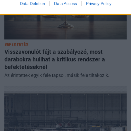
Data Deletion
Data Access
Privacy Policy
BEFEKTETÉS
Visszavonulót fújt a szabályozó, most
darabokra hullhat a kritikus rendszer a
befektetéseknél
Az érintettek egyik fele tapsol, másik fele tiltakozik.