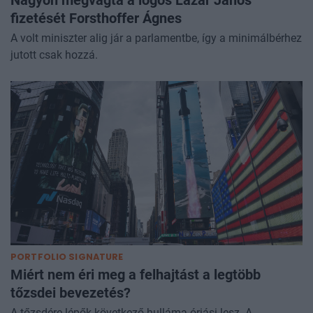
fizetését Forsthoffer Ágnes
A volt miniszter alig jár a parlamentbe, így a minimálbérhez
jutott csak hozzá.
PORTFOLIO SIGNATURE
Miért nem éri meg a felhajtást a legtöbb
tőzsdei bevezetés?
A tőzsdére lépők következő hulláma óriási lesz. A