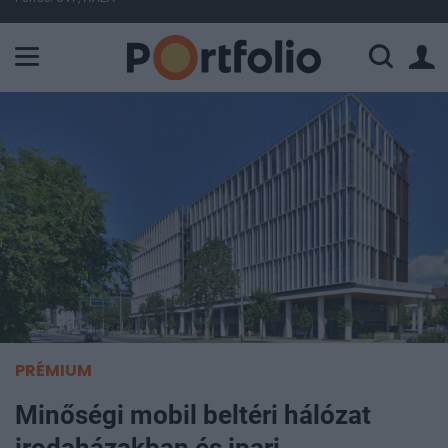
A Paksi Atomerőmű összteljesítménye 225 MW. A Duna vízállá
PRÉMIUM
Minőségi mobil beltéri hálózat