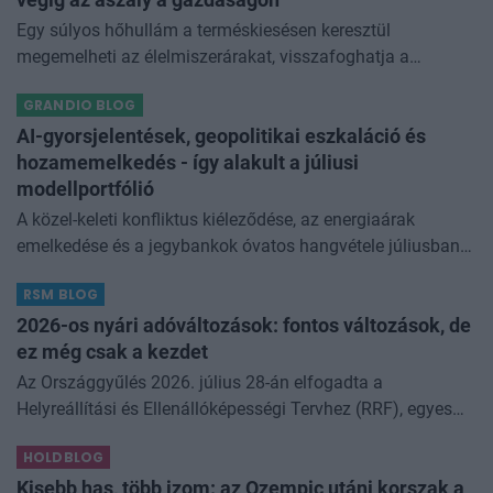
Egy súlyos hőhullám a terméskiesésen keresztül
megemelheti az élelmiszerárakat, visszafoghatja a
gazdasági növekedést, ronthatja a termelékenységet, sőt
GRANDIO BLOG
még az állam finanszírozását is m
AI-gyorsjelentések, geopolitikai eszkaláció és
hozamemelkedés - így alakult a júliusi
modellportfólió
A közel-keleti konfliktus kiéleződése, az energiaárak
emelkedése és a jegybankok óvatos hangvétele júliusban
átírta a piaci képet. A hazai kötvények súlyát növeltük,
RSM BLOG
miközben a jelentő
2026-os nyári adóváltozások: fontos változások, de
ez még csak a kezdet
Az Országgyűlés 2026. július 28-án elfogadta a
Helyreállítási és Ellenállóképességi Tervhez (RRF), egyes
kormányprogramokhoz és kormányhatározatokhoz
HOLDBLOG
kapcsolódó adóintézkedésekről, v
Kisebb has, több izom: az Ozempic utáni korszak a