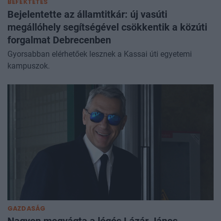
BEFEKTETÉS
Bejelentette az államtitkár: új vasúti
megállóhely segítségével csökkentik a közúti
forgalmat Debrecenben
Gyorsabban elérhetőek lesznek a Kassai úti egyetemi
kampuszok.
GAZDASÁG
Nagyon megvágta a lógós Lázár János