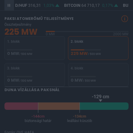
SD/HUF
316,31
1,03%
BITCOIN
64 710,17
0,17%
BUX
146 563
PAKSI ATOMERŐMŰ TELJESÍTMÉNYE
Összteljesítmény
225 MW
0 MW
2000 MW
1. blokk
2. blokk
0 MW
225 MW
/ 500 MW
/ 500 MW
3. blokk
4. blokk
0 MW
0 MW
/ 500 MW
/ 500 MW
DUNA VÍZÁLLÁSA PAKSNÁL
-129 cm
-144cm
-134cm
biztonsági határ
leállási küszöb
Forrás: OVF, HAEA