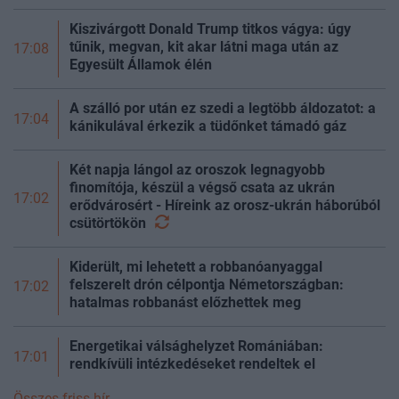
Kiszivárgott Donald Trump titkos vágya: úgy
tűnik, megvan, kit akar látni maga után az
17:08
Egyesült Államok élén
A szálló por után ez szedi a legtöbb áldozatot: a
17:04
kánikulával érkezik a tüdőnket támadó gáz
Két napja lángol az oroszok legnagyobb
finomítója, készül a végső csata az ukrán
17:02
erődvárosért - Híreink az orosz-ukrán háborúból
csütörtökön
Kiderült, mi lehetett a robbanóanyaggal
felszerelt drón célpontja Németországban:
17:02
hatalmas robbanást előzhettek meg
Energetikai válsághelyzet Romániában:
17:01
rendkívüli intézkedéseket rendeltek el
Összes friss hír