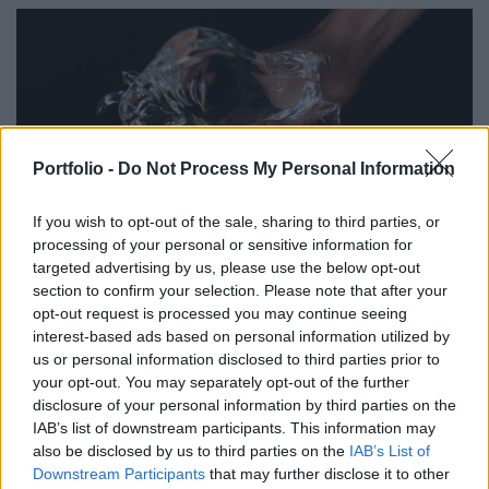
Portfolio -
Do Not Process My Personal Information
If you wish to opt-out of the sale, sharing to third parties, or
processing of your personal or sensitive information for
targeted advertising by us, please use the below opt-out
PORTFOLIO SIGNATURE
section to confirm your selection. Please note that after your
Itt a jelzés: a profik szerint ezt a magyar
opt-out request is processed you may continue seeing
részvényt kell most megvenni!
interest-based ads based on personal information utilized by
us or personal information disclosed to third parties prior to
24 százalékos ugrás jöhet.
your opt-out. You may separately opt-out of the further
disclosure of your personal information by third parties on the
IAB’s list of downstream participants. This information may
also be disclosed by us to third parties on the
IAB’s List of
Downstream Participants
that may further disclose it to other