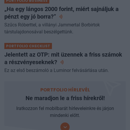
PORTFOLIO BUSINESS
„Ha egy lángos 2000 forint, miért sajnáljuk a
pénzt egy jó
borra?”
Szűcs Róberttel, a villányi Jammertal Borbirtok
társtulajdonosával beszélgettünk.
PORTFOLIO CHECKLIST
Jelentett az OTP: mit üzennek a friss számok
a
részvényeseknek?
Ez az első beszámoló a Luminor felvásárlása után.
PORTFOLIO HÍRLEVÉL
Ne maradjon le a friss hírekről!
Iratkozzon fel mobilbarát hírleveleinkre és járjon
mindenki előtt.