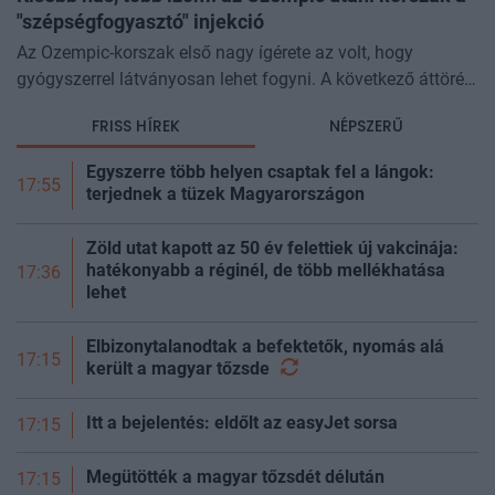
"szépségfogyasztó" injekció
Az Ozempic-korszak első nagy ígérete az volt, hogy
gyógyszerrel látványosan lehet fogyni. A következő áttörés
az lehet, hogy azt is szabályozhatjuk, miből fogyunk.
FRISS HÍREK
NÉPSZERŰ
Kísérleti géncsendesítő
Egyszerre több helyen csaptak fel a lángok:
17:55
terjednek a tüzek Magyarországon
Zöld utat kapott az 50 év felettiek új vakcinája:
hatékonyabb a réginél, de több mellékhatása
17:36
lehet
Elbizonytalanodtak a befektetők, nyomás alá
17:15
került a magyar
tőzsde
Itt a bejelentés: eldőlt az easyJet sorsa
17:15
Megütötték a magyar tőzsdét délután
17:15