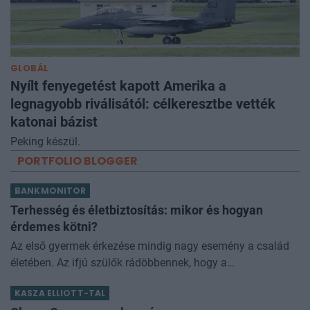
GLOBÁL
Nyílt fenyegetést kapott Amerika a
legnagyobb riválisától: célkeresztbe vették
katonai bázist
Peking készül.
PORTFOLIO BLOGGER
BANKMONITOR
Terhesség és életbiztosítás: mikor és hogyan
érdemes kötni?
Az első gyermek érkezése mindig nagy esemény a család
életében. Az ifjú szülők rádöbbennek, hogy a
gyermekvállalás nemcsak öröm, hanem óriási felelősség
KASZA ELLIOTT-TAL
is! Így történt ez Nórával