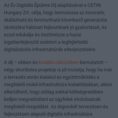
Az Év Digitális Épülete Díj alapításával a CETIN
Hungary Zrt. célja, hogy bemutassa az innovatív,
skálázható és fenntartható következő generációs
távközlési hálózati fejlesztések jó gyakorlatait, és
ezzel edukálja és ösztönözze a hazai
ingatlanfejlesztő szektort a legfejlettebb
digitalizációs infrastruktúrák elterjesztésére.
A díj – ebben és
korábbi cikkünkben
bemutatott –
négy shortlistes projektje is jól mutatja, hogy ha már
a tervezés során kialakul az együttműködés a
megfelelő mobil infrastruktúra kialakításában, akkor
elkerülhető, hogy utólag sokkal költségesebben
kelljen megvalósítani az ügyfelek elvárásainak
megfelelő megoldást. Az átgondolt tervezésen és
fejlesztésen alapuló digitális infrastruktúra