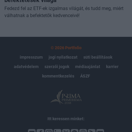
befektetések világa
Fedezd fel az ETF-ek izgalmas világát, és tudd meg, miért
válhatnak a befektetők kedvenceivé!
© 2026 Portfolio
impresszum
jogi nyilatkozat
süti beállítások
adatvédelem
szerzői jogok
médiaajánlat
karrier
kommentkezelés
ÁSZF
Itt keressen minket: