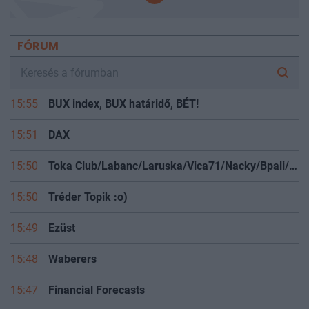
FÓRUM
15:55
BUX index, BUX határidő, BÉT!
15:51
DAX
15:50
Toka Club/Labanc/Laruska/Vica71/Nacky/Bpali/Oldrider/Josefernando/Mcbull/Kawaszabi
15:50
Tréder Topik :o)
15:49
Ezüst
15:48
Waberers
15:47
Financial Forecasts