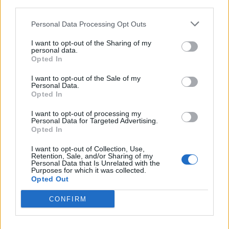
third parties.
Personal Data Processing Opt Outs
I want to opt-out of the Sharing of my
personal data.
Opted In
I want to opt-out of the Sale of my
Personal Data.
UNIÓS FORRÁSOK
Opted In
Brüsszel figyelmeztet, felfoghatatlan összegű
I want to opt-out of processing my
számlát állnak az európai országok a pusztító
Personal Data for Targeted Advertising.
Opted In
nyári katasztrófák miatt
Az EU vezetése komoly összeget számolt ki a hőhullámok
I want to opt-out of Collection, Use,
Retention, Sale, and/or Sharing of my
okozta kárra.
Personal Data that Is Unrelated with the
Purposes for which it was collected.
Opted Out
CONFIRM