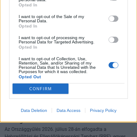
felháborítóan hangzanak, de jobban megnézve
Opted In
összességében jobb kimenethez vezetnek. Az igaz, hogy
KASZA ELLIOTT-TAL
némi kellemetlenséggel is járnak. Az
I want to opt-out of the Sale of my
Personal Data.
Clorox Company - elemzés
Opted In
Van néhány Clorox részvényem az osztalék portfóliómban,
I want to opt-out of processing my
mert 48 éves osztalékemelési múltja van, és 2025 végén
Personal Data for Targeted Advertising.
úgy láttam, hogy jó áron meg tudom venni ezt a majdnem
Opted In
HOLDBLOG
dividend king-et. Azt
I want to opt-out of Collection, Use,
Kevesebb alkoholt iszunk, mint a régió, a
Retention, Sale, and/or Sharing of my
Personal Data that Is Unrelated with the
következmények terén viszont az élbolyban
Purposes for which it was collected.
vagyunk
Opted Out
Lehet, hogy nem azok isznak a legtöbbet, akikről a
CONFIRM
statisztikák ezt állítják - és az sem biztos, hogy a kevesebb
elfogyasztott alkohol kisebb társadalmi kárral... The post
RSM BLOG
Kevesebb alkoholt iszunk
Data Deletion
Data Access
Privacy Policy
2026-os nyári adóváltozások: fontos változások, de
ez még csak a kezdet
Az Országgyűlés 2026. július 28-án elfogadta a
Helyreállítási és Ellenállóképességi Tervhez (RRF), egyes