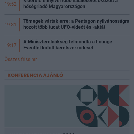
Kiderült: ennyivel több halálesetet okozott a
19:52
hőségriadó Magyarországon
Tömegek vártak erre: a Pentagon nyilvánosságra
19:31
hozott több tucat UFO-videót és -aktát
A Miniszterelnökség felmondta a Lounge
19:17
Eventtel kötött keretszerződését
Összes friss hír
KONFERENCIA AJÁNLÓ