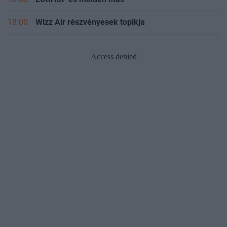
18:03
EURHUF és minden más
18:00
Wizz Air részvényesek topikja