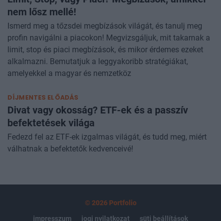
Limit, Stop, vagy Piaci? Megbízások, amikkel
nem lősz mellé!
Ismerd meg a tőzsdei megbízások világát, és tanulj meg
profin navigálni a piacokon! Megvizsgáljuk, mit takarnak a
limit, stop és piaci megbízások, és mikor érdemes ezeket
alkalmazni. Bemutatjuk a leggyakoribb stratégiákat,
amelyekkel a magyar és nemzetköz
DÍJMENTES ELŐADÁS
Divat vagy okosság? ETF-ek és a passzív
befektetések világa
Fedezd fel az ETF-ek izgalmas világát, és tudd meg, miért
válhatnak a befektetők kedvenceivé!
© 2026 Portfolio