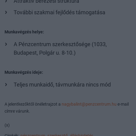
Attraktív bérezési struktúra
További szakmai fejlődés támogatása
Munkavégzés helye:
A Pénzcentrum szerkesztősége (1033,
Budapest, Polgár u. 8-10.)
Munkavégzés ideje:
Teljes munkaidő, távmunkára nincs mód
A jelentkezőktől önéletrajzot a
nagybalint@penzcentrum.hu
e-mail
címre várunk.
(x)
Címkék:
pénzcentrum,
szerkesztő,
álláshirdetés