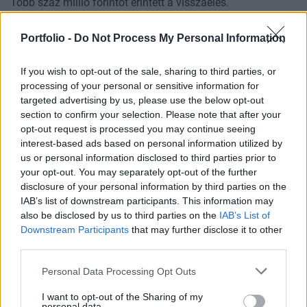
Több száz millió forintot érintett a visszaélés.
PORTFOLIO BLOGGER
Portfolio -
Do Not Process My Personal Information
BANKMONITOR
Hogyan alakulnak a betéti- és hitelkamatok az
If you wish to opt-out of the sale, sharing to third parties, or
processing of your personal or sensitive information for
inflációhoz képest?
targeted advertising by us, please use the below opt-out
A KSH adatai alapján 1,2 százalék volt az éves infláció
section to confirm your selection. Please note that after your
júliusban. Több, mint 10 éve nem volt ilyen alacsony az
opt-out request is processed you may continue seeing
áremelkedés mértéke. Érdemes megnézni, hogy ezen
interest-based ads based on personal information utilized by
CHIKANSPLANET
adathoz képest hogyan alakul
us or personal information disclosed to third parties prior to
A városok egyik legjobb klímafegyvere a fa, de a
your opt-out. You may separately opt-out of the further
disclosure of your personal information by third parties on the
legtöbb helyen még mindig nem ültetnek eleget
IAB’s list of downstream participants. This information may
A városi hőségnek évente 350 ezren esnek áldozatául. Két
also be disclosed by us to third parties on the
IAB’s List of
friss kutatás egybehangzó eredménye szerint a fakorona
Downstream Participants
that may further disclose it to other
akár a városi hőszigethatás felét is semlegesítheti
third parties.
KONYHAKONTROLLING
Personal Data Processing Opt Outs
Csúcsidőben drágább áram?
A közgazdaságtannak vannak olyan területei, amik elsőre
I want to opt-out of the Sharing of my
personal data.