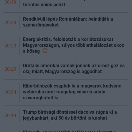
20:49
forintos uniós pénzt
Rendkívüli lépés Romániában: beindítják a
20:39
szénerőműveket
Energiakrízis: feloldották a korlátozásokat
Magyarországon, súlyos többlethalálozást okoz
20:29
a
hőség
Brutális amerikai vámok jönnek az orosz gáz és
20:29
olaj miatt, Magyarország is aggódhat
Kiberbűnözők csaptak le a magyarok kedvenc
webáruházára: rengeteg vásárló adata
20:24
szivároghatott ki
Trump bírósági döntéssel dacolva rúgná ki a
20:19
jegybankárt, aki 30 év börtönt is kaphat