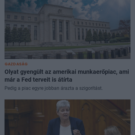
GAZDASÁG
Olyat gyengült az amerikai munkaerőpiac, ami
már a Fed terveit is átírta
Pedig a piac egyre jobban árazta a szigorítást.