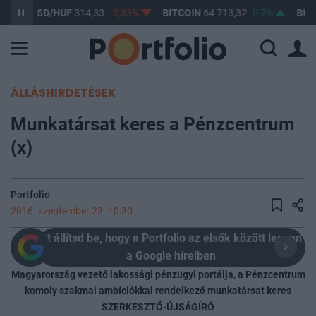
USD/HUF
314,33
-0,83%
BITCOIN
64 713,32
0,7%
BUX
148 
ÁLLÁSHIRDETÉSEK
Munkatársat keres a Pénzcentrum
(x)
Portfolio
2016. szeptember 23. 10:30
Itt állítsd be, hogy a Portfolio az elsők között legyen
a Google híreiben
Magyarország vezető lakossági pénzügyi portálja, a Pénzcentrum
komoly szakmai ambíciókkal rendelkező munkatársat keres
SZERKESZTŐ-ÚJSÁGÍRÓ