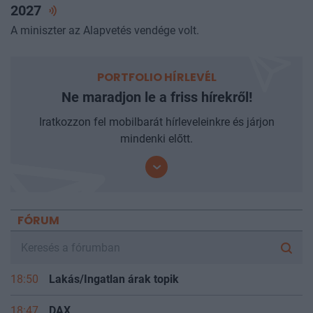
elárulta, miért a gazdák döntöttek és mit hoz
2027
A miniszter az Alapvetés vendége volt.
PORTFOLIO HÍRLEVÉL
Ne maradjon le a friss hírekről!
Iratkozzon fel mobilbarát hírleveleinkre és járjon
mindenki előtt.
FÓRUM
18:50
Lakás/Ingatlan árak topik