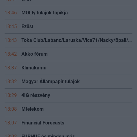
18:47
DAX
18:46
MOLly tulajok topikja
18:45
Ezüst
18:43
Toka Club/Labanc/Laruska/Vica71/Nacky/Bpali/Oldrider/Josefernando/Mcbull/Kawaszabi
18:42
Akko fórum
18:37
Klímakamu
18:32
Magyar Állampapír tulajok
18:29
4IG részvény
18:08
Mtelekom
18:07
Financial Forecasts