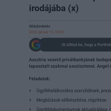
irodájába (x)
Álláshirdetés
2020. január 13. 05:30
Itt állítsd be, hogy a Portf
Ausztria vezető privátbankjának budapes
tapasztalt szakmai asszisztenst. Angol 
Feladatok:
Ügyféltalálkozókra szerződések, prez
Megbízások előkészítése, rögzítése
Ügyféldokumentumok aktualizálása, n