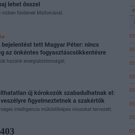
baj lehet ősszel
 vízben fürdenek Mallorcánál.
05
ÁG
 bejelentést tett Magyar Péter: nincs
05
g az önkéntes fogyasztáscsökkentésre
ük hazánk energiabiztonságát.
05
05
05
íthatatlan új kórokozók szabadulhatnak el:
 veszélyre figyelmeztetnek a szakértők
05
séges intelligencia működőképes vírusokat tervezett.
05
05