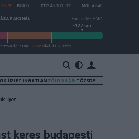
BUX
0
OTP
45 900
0%
MOL
4 640
0%
RICHTER
12 
LÁSA PAKSNÁL
Forrás: OVF, HAEA
-127 cm
m
biztonsági határ
-134cm
leállási küszöb
 a leállási küszöb -134 cm.
SOK
ÜZLET
INGATLAN
ZÖLD VILÁG
TŐZSDE
k ilyet
nst keres budapesti