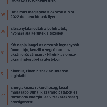
fogyasztáscsökkentésnek
Hatalmas meglepetést okozott a Mol –
:05
2022 óta nem láttunk ilyet
Elbizonytalanodtak a befektetők,
:06
nyomás alá kerültek a
tőzsdék
Két napja lángol az oroszok legnagyobb
finomítója, készül a végső csata az
:51
ukrán erődvárosért - Híreink az orosz-
ukrán háborúból
csütörtökön
Kiderült, kiben bíznak az ukránok
:51
leginkább
Energiakrízis: rekordhőség, kicsit
magasabb Duna, kiszáradó patakok és
:27
folytatódó energia- és víztakarékosság
országszerte