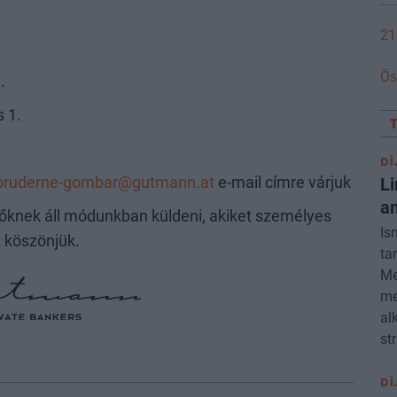
21
Ös
.
s 1.
DÍ
Li
a.bruderne-gombar@gutmann.at
e-mail címre várjuk
am
zőknek áll módunkban küldeni, akiket személyes
Is
 köszönjük.
ta
Me
me
al
st
DÍ