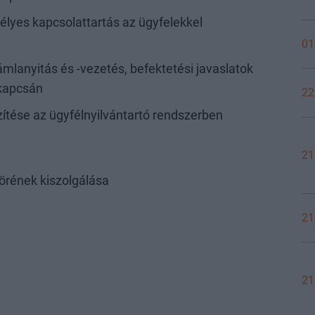
élyes kapcsolattartás az ügyfelekkel
01
mlanyitás és -vezetés, befektetési javaslatok
 kapcsán
22
ése az ügyfélnyilvántartó rendszerben
21
örének kiszolgálása
21
21