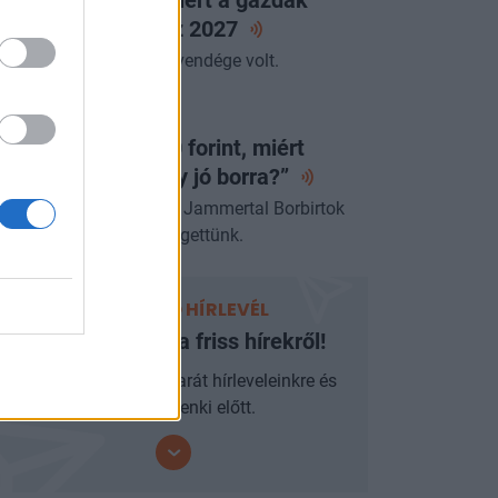
ntöttek és mit hoz
2027
miniszter az Alapvetés vendége volt.
ORTFOLIO BUSINESS
a egy lángos 2000 forint, miért
jnáljuk a pénzt egy jó
borra?”
űcs Róberttel, a villányi Jammertal Borbirtok
rstulajdonosával beszélgettünk.
PORTFOLIO HÍRLEVÉL
Ne maradjon le a friss hírekről!
Iratkozzon fel mobilbarát hírleveleinkre és
járjon mindenki előtt.