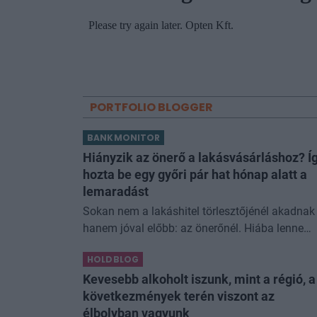
PORTFOLIO BLOGGER
BANKMONITOR
Hiányzik az önerő a lakásvásárláshoz? Í
hozta be egy győri pár hat hónap alatt a
lemaradást
Sokan nem a lakáshitel törlesztőjénél akadnak 
hanem jóval előbb: az önerőnél. Hiába lenne
vállalható a havi törlesztő, ha a vételár 10 vagy
HOLDBLOG
20 százalékát előre össze kell rakni. Z
Kevesebb alkoholt iszunk, mint a régió, a
következmények terén viszont az
élbolyban vagyunk