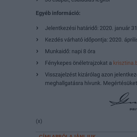
Egyéb információ:
Jelentkezési határidő: 2020. január 31
Kezdés várható időpontja: 2020. áprili
Munkaidő: napi 8 óra
Fénykepes önéletrajzokat a
krisztin
Visszajelzést kizárólag azon jelentke
meghallgatásra hívunk. Megértésüket
(x)
CÍMLAPRÓL AJÁNLJUK