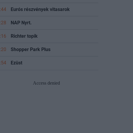
:44
Eurós részvények vitasarok
:28
NAP Nyrt.
:16
Richter topik
:20
Shopper Park Plus
:54
Ezüst