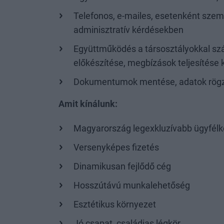
Telefonos, e-mailes, esetenként szem
adminisztratív kérdésekben
Együttműködés a társosztályokkal szá
előkészítése, megbízások teljesítése
Dokumentumok mentése, adatok rögzít
Amit kínálunk:
Magyarország legexkluzívabb ügyfélk
Versenyképes fizetés
Dinamikusan fejlődő cég
Hosszútávú munkalehetőség
Esztétikus környezet
Jó csapat, családias légkör