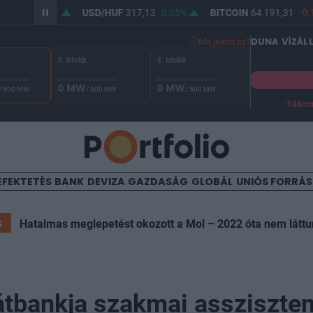
46
0,01%
USD/HUF
317,13
0,05%
BITCOIN
64 191,31
-0,11%
DUNA VÍZÁL
Mit jelent ez?
3. blokk
4. blokk
0 MW
0 MW
/ 500 MW
/ 500 MW
/ 500 MW
-144c
A Duna vízállása Paksnál -127 cm. A biztonsági határ -144 cm,
EFEKTETÉS
BANK
DEVIZA
GAZDASÁG
GLOBÁL
UNIÓS FORRÁ
S
Hatalmas meglepetést okozott a Mol – 2022 óta nem láttun
vátbankja szakmai assziszte