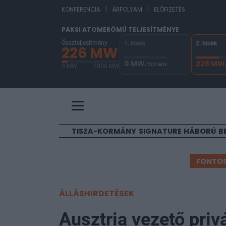
|
|
EUR/HUF
365,
KONFERENCIA
ÁRFOLYAM
ELŐFIZETÉS
PAKSI ATOMERŐMŰ TELJESÍTMÉNYE
Összteljesítmény
1. blokk
2. blokk
226 MW
0 MW
226 MW
/ 500 MW
0 MW
2000 MW
A Paksi Atomerőmű összteljesítménye 226 MW. 
TISZA-KORMÁNY
SIGNATURE
HÁBORÚ
B
FONTO
ÁLLÁSHIRDETÉSEK
Ausztria vezető pri