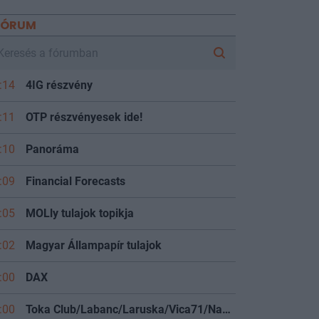
FÓRUM
:14
4IG részvény
:11
OTP részvényesek ide!
:10
Panoráma
:09
Financial Forecasts
:05
MOLly tulajok topikja
:02
Magyar Állampapír tulajok
:00
DAX
:00
Toka Club/Labanc/Laruska/Vica71/Nacky/Bpali/Oldrider/Josefernando/Mcbull/Kawaszabi