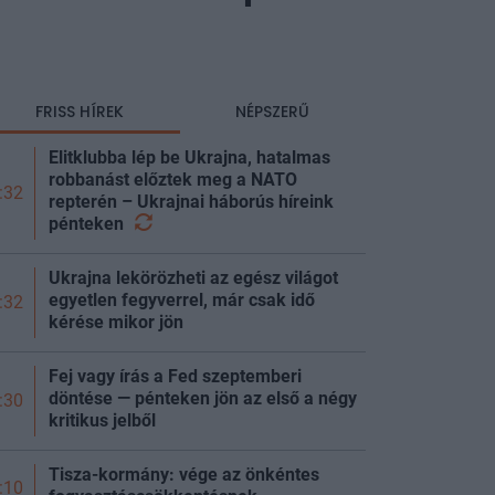
FRISS HÍREK
NÉPSZERŰ
Elitklubba lép be Ukrajna, hatalmas
robbanást előztek meg a NATO
:32
repterén – Ukrajnai háborús híreink
pénteken
Ukrajna lekörözheti az egész világot
egyetlen fegyverrel, már csak idő
:32
kérése mikor jön
Fej vagy írás a Fed szeptemberi
döntése — pénteken jön az első a négy
:30
kritikus jelből
Tisza-kormány: vége az önkéntes
:10