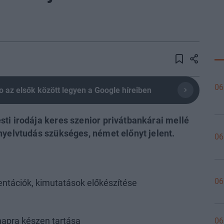
06
olio az elsők között legyen a Google híreiben
ti irodája keres szenior privátbankárai mellé
nyelvtudás szükséges, német előnyt jelent.
06
06
entációk, kimutatások előkészítése
06
apra készen tartása