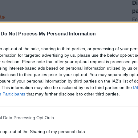
Di
pa
ÁG
Fe
kormány: vége az önkéntes
me
sztáscsökkentésnek
-
Do Not Process My Personal Information
ercről-percre.
to opt-out of the sale, sharing to third parties, or processing of your per
formation for targeted advertising by us, please use the below opt-out s
r selection. Please note that after your opt-out request is processed y
P
IO SIGNATURE
eing interest-based ads based on personal information utilized by us or
A
as meglepetést okozott a Mol – 2022 óta
disclosed to third parties prior to your opt-out. You may separately opt-
losure of your personal information by third parties on the IAB’s list of
ví
ttunk ilyet
. This information may also be disclosed by us to third parties on the
IA
Eg
 számokat villantott az olajcég.
Participants
that may further disclose it to other third parties.
ga
ké
l Data Processing Opt Outs
A
lt, kiben bíznak az ukránok leginkább
V
o opt-out of the Sharing of my personal data.
lmérés készült.
Sz