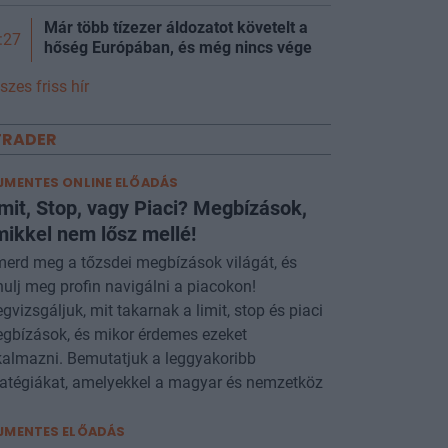
Már több tízezer áldozatot követelt a
:27
hőség Európában, és még nincs vége
szes friss hír
TRADER
JMENTES ONLINE ELŐADÁS
mit, Stop, vagy Piaci? Megbízások,
ikkel nem lősz mellé!
merd meg a tőzsdei megbízások világát, és
nulj meg profin navigálni a piacokon!
gvizsgáljuk, mit takarnak a limit, stop és piaci
gbízások, és mikor érdemes ezeket
kalmazni. Bemutatjuk a leggyakoribb
ratégiákat, amelyekkel a magyar és nemzetköz
JMENTES ELŐADÁS