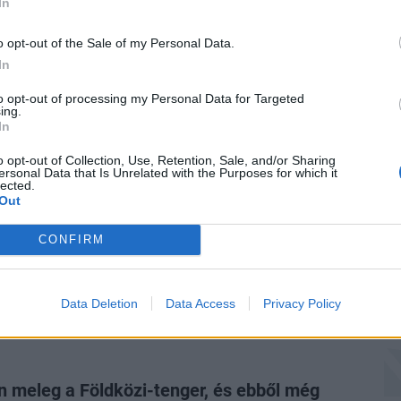
In
dö
o opt-out of the Sale of my Personal Data.
A 
In
P
to opt-out of processing my Personal Data for Targeted
bb tízezer áldozatot követelt a hőség
ing.
„H
ban, és még nincs vége
In
sa
en is tart még a hőhullám.
o opt-out of Collection, Use, Retention, Sale, and/or Sharing
Sz
ersonal Data that Is Unrelated with the Purposes for which it
lected.
tá
Out
CONFIRM
 kór gyanúja miatt állítottak le egy
llító hajót
t tesztelnek.
Data Deletion
Data Access
Privacy Policy
 meleg a Földközi-tenger, és ebből még