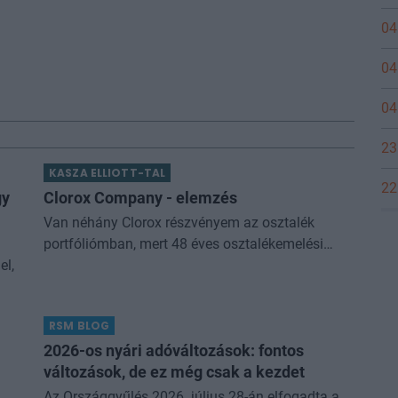
04
04
04
23
KASZA ELLIOTT-TAL
22
gy
Clorox Company - elemzés
Van néhány Clorox részvényem az osztalék
portfóliómban, mert 48 éves osztalékemelési
el,
múltja van, és 2025 végén úgy láttam, hogy jó
áron meg tudom venni ezt a majdnem dividend
king-et. Azt
RSM BLOG
2026-os nyári adóváltozások: fontos
változások, de ez még csak a kezdet
Az Országgyűlés 2026. július 28-án elfogadta a