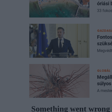
óriási 
33 fokos
GAZDAS
Fontos
szüksé
Megvédt
GLOBÁL
Megáll
súlyos
A mester