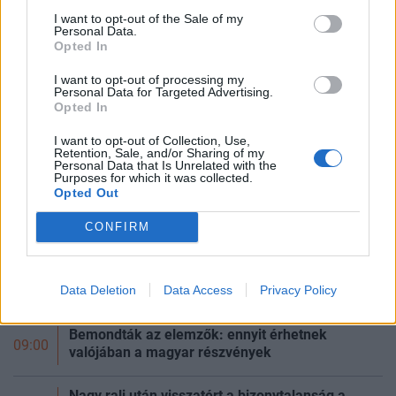
I want to opt-out of the Sale of my
Personal Data.
A jövő hadseregét építi az Egyesült Államok a
Opted In
09:07
sivatagban - De becsúszott pár váratlan hiba
I want to opt-out of processing my
Personal Data for Targeted Advertising.
Két napja lángol az oroszok legnagyobb
Opted In
finomítója, készül a végső csata az ukrán
09:06
erődvárosért - Híreink az orosz-ukrán háborúból
I want to opt-out of Collection, Use,
csütörtökön
Retention, Sale, and/or Sharing of my
Personal Data that Is Unrelated with the
Purposes for which it was collected.
Opted Out
Tisza-kormány: közel 900 milliárdos program
09:06
indul, energetikai lépésekről dönt a
kabinet
CONFIRM
Hangolódjunk közös bringázással az ősz
ingatlanos csúcseseményére! − Jön a Portfolio
09:01
Data Deletion
Data Access
Privacy Policy
Sunday Business Ride
Bemondták az elemzők: ennyit érhetnek
09:00
valójában a magyar részvények
Nagy rali után visszatért a bizonytalanság a