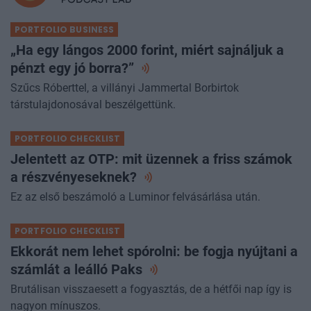
PORTFOLIO BUSINESS
„Ha egy lángos 2000 forint, miért sajnáljuk a
pénzt egy jó
borra?”
Szűcs Róberttel, a villányi Jammertal Borbirtok
társtulajdonosával beszélgettünk.
PORTFOLIO CHECKLIST
Jelentett az OTP: mit üzennek a friss számok
a
részvényeseknek?
Ez az első beszámoló a Luminor felvásárlása után.
PORTFOLIO CHECKLIST
Ekkorát nem lehet spórolni: be fogja nyújtani a
számlát a leálló
Paks
Brutálisan visszaesett a fogyasztás, de a hétfői nap így is
nagyon mínuszos.