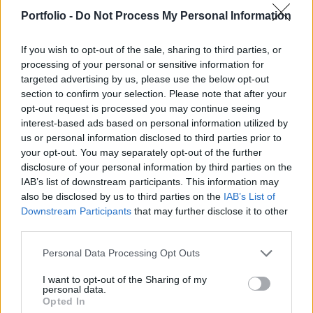
Portfolio -
Do Not Process My Personal Information
HOZAMOK
If you wish to opt-out of the sale, sharing to third parties, or
Aktuális év
0,00%
3 éves hozam
-0,07%
processing of your personal or sensitive information for
targeted advertising by us, please use the below opt-out
6 havi hozam
0,00%
5 éves hozam
-0,03%
section to confirm your selection. Please note that after your
1 éves hozam
0,04%
Indulás óta
0,00%
opt-out request is processed you may continue seeing
interest-based ads based on personal information utilized by
us or personal information disclosed to third parties prior to
your opt-out. You may separately opt-out of the further
FRISS HÍREK
NÉPSZERŰ
disclosure of your personal information by third parties on the
IAB’s list of downstream participants. This information may
Gyűlnek a felhők, több kockázat miatt is
09:09
also be disclosed by us to third parties on the
IAB’s List of
megrángathatják a
forintot
Downstream Participants
that may further disclose it to other
third parties.
Óriási meglepetés érkezett a német iparból, de
09:09
még korai az öröm
Personal Data Processing Opt Outs
I want to opt-out of the Sharing of my
Amerika hatalmas bajban: egyszerűen kifogytak
personal data.
a csúcsfegyverekből, ennek drámai
09:07
Opted In
következményei lehetnek