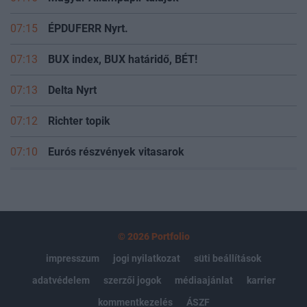
07:15
ÉPDUFERR Nyrt.
07:13
BUX index, BUX határidő, BÉT!
07:13
Delta Nyrt
07:12
Richter topik
07:10
Eurós részvények vitasarok
© 2026 Portfolio
impresszum
jogi nyilatkozat
süti beállítások
adatvédelem
szerzői jogok
médiaajánlat
karrier
kommentkezelés
ÁSZF