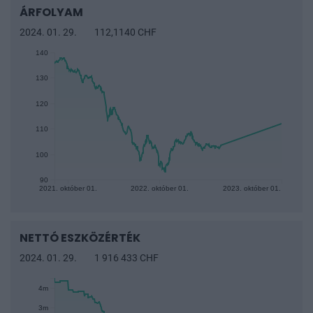
ÁRFOLYAM
Bejelentkezés után ide mentheted el a gyakran használt
árfolyamokat és befektetési alapokat.
2024. 01. 29.
112,1140 CHF
140
Bejelentkezés
130
120
110
100
90
2021. október 01.
2022. október 01.
2023. október 01.
NETTÓ ESZKÖZÉRTÉK
2024. 01. 29.
1 916 433 CHF
4m
3m