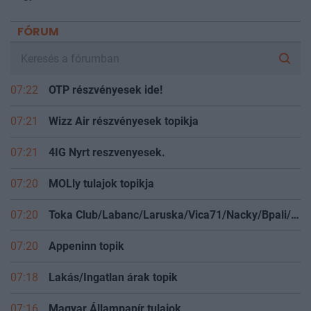
FÓRUM
07:22
OTP részvényesek ide!
07:21
Wizz Air részvényesek topikja
07:21
4IG Nyrt reszvenyesek.
07:20
MOLly tulajok topikja
07:20
Toka Club/Labanc/Laruska/Vica71/Nacky/Bpali/Oldrider/Josefernando/Mcbull/Kawaszabi
07:20
Appeninn topik
07:18
Lakás/Ingatlan árak topik
07:16
Magyar Állampapír tulajok