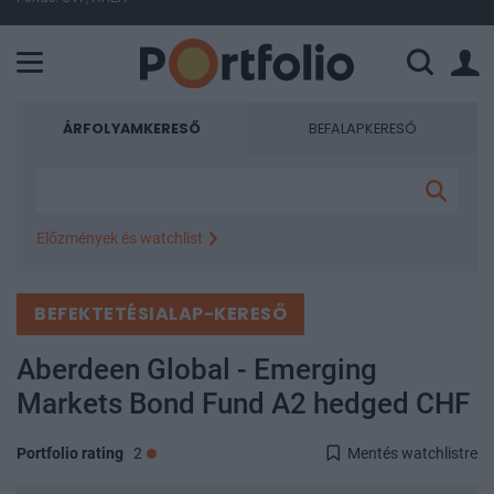
A Paksi Atomerőmű összteljesítménye 226 MW. A Duna vízállá
ÁRFOLYAMKERESŐ
BEFALAPKERESŐ
Előzmények és watchlist
Népszerű árfolyamok
BEFEKTETÉSIALAP-KERESŐ
OTP
MOL
RICHTER
MTELEKOM
4IG
OPUS
BUX Index
MASTERPLAST
ANY
Aberdeen Global - Emerging
WABERERS
Markets Bond Fund A2 hedged CHF
Összes árfolyam
Portfolio rating
2
Mentés watchlistre
Watchlist
Ez a funkció ingyenes regisztráció után érhető el.