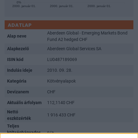
0%
2000. január 01.
2000. január 01.
2000. január 01.
ADATLAP
Aberdeen Global - Emerging Markets Bond
Alap neve
Fund A2 hedged CHF
Alapkezelő
Aberdeen Global Services SA
ISIN kód
LU0487189069
Indulás ideje
2010. 09. 28.
Kategória
Kötvényalapok
Devizanem
CHF
Aktuális árfolyam
112,1140 CHF
Nettó
1 916 433 CHF
eszközérték
Teljes
költséghányados
n/a