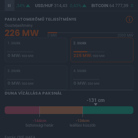
2,97
0,34%
USD/HUF
314,43
0,43%
BITCOIN
64 777,39
0,27
PAKSI ATOMERŐMŰ TELJESÍTMÉNYE
Összteljesítmény
226 MW
0 MW
2000 MW
1. blokk
2. blokk
0 MW
226 MW
/ 500 MW
/ 500 MW
3. blokk
4. blokk
0 MW
0 MW
/ 500 MW
/ 500 MW
DUNA VÍZÁLLÁSA PAKSNÁL
-131 cm
-144cm
-134cm
biztonsági határ
leállási küszöb
Forrás: OVF, HAEA