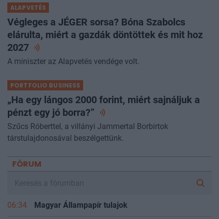
ALAPVETÉS
Végleges a JÉGER sorsa? Bóna Szabolcs
elárulta, miért a gazdák döntöttek és mit hoz
2027
A miniszter az Alapvetés vendége volt.
PORTFOLIO BUSINESS
„Ha egy lángos 2000 forint, miért sajnáljuk a
pénzt egy jó
borra?”
Szűcs Róberttel, a villányi Jammertal Borbirtok
társtulajdonosával beszélgettünk.
FÓRUM
06:34
Magyar Állampapír tulajok