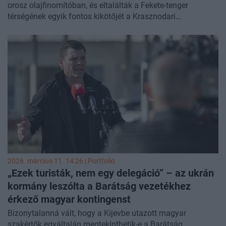
orosz olajfinomítóban, és eltalálták a Fekete-tenger
térségének egyik fontos kikötőjét a Krasznodari
határterületen. A csapások az energetikai infrastruktúra
elleni háború újabb állomását jelzik - jelentette a
Bloomberg
.
2026. március 11. 14:26 | Portfolio
„Ezek turisták, nem egy delegáció” – az ukrán
kormány leszólta a Barátság vezetékhez
érkező magyar kontingenst
Bizonytalanná vált, hogy a Kijevbe utazott magyar
szakértők egyáltalán megtekinthetik-e a Barátság