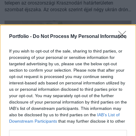
telepen az oroszországi Krasznodári határterületen
szombat éjszaka. Az oroszok szerint éjjel négy ukrán drónt
semmisítettek meg a régió felett. A hétvége folyamán
Oroszország intenzíven bombázott több ukrán nagyvárost
is. Harkivban a támadás során tíz ember vesztette életét.
Vasárnap hajnalban az orosz védelmi minisztérium
Portfolio -
Do Not Process My Personal Information
jelentése szerint 72 ukrán drónt lőtt le a légvédelem orosz
területek felett, az orosz erők pedig két ballisztikus
If you wish to opt-out of the sale, sharing to third parties, or
rakétával és 117 pilóta nélküli repülőgéppel támadták
processing of your personal or sensitive information for
Ukrajnát. Donald Trump amerikai elnök szombaton közölte,
targeted advertising by us, please use the below opt-out
hogy ukrajnai háború lezárását a két ország közötti
section to confirm your selection. Please note that after your
személyes ellenségeskedés akadályozza. Cikkünk
opt-out request is processed you may continue seeing
folyamatosan frissül az orosz-ukrán háború vasárnapi
interest-based ads based on personal information utilized by
us or personal information disclosed to third parties prior to
fejleményeivel.
your opt-out. You may separately opt-out of the further
2026. március 07. 20:58 | Portfolio
disclosure of your personal information by third parties on the
Egyre többet tudni a Magyarországon elfoglalt
IAB’s list of downstream participants. This information may
ukrán pénzszállító ügyéről: megszólalt a
also be disclosed by us to third parties on the
IAB’s List of
Raiffeisen
Downstream Participants
that may further disclose it to other
third parties.
Az osztrák bank is kifejtette a véleményét az ukrán
pénzszállító jármű lefoglalásáról, amely nagy port kavart