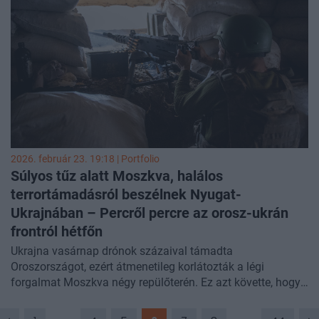
United24Media
.
2026. február 23. 19:18 | Portfolio
Súlyos tűz alatt Moszkva, halálos
terrortámadásról beszélnek Nyugat-
Ukrajnában – Percről percre az orosz-ukrán
frontról
hétfőn
Ukrajna vasárnap drónok százaival támadta
Oroszországot, ezért átmenetileg korlátozták a légi
forgalmat Moszkva négy repülőterén. Ez azt követte, hogy
Oroszország csaknem 300 drónnal és ötven rakétával mért
tömeges csapássorozatot Ukrajnára vasárnapra virradóan,