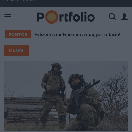
A Paksi Atomerőmű összteljesítménye 226 MW. A Duna vízállá
FONTOS
Évtizedes mélyponton a magyar infláció!
KIJEV