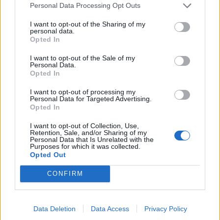
Personal Data Processing Opt Outs
Magyarország és Ukrajna között – szúrta ki az osztrák APA
közleményét
a Telex.
I want to opt-out of the Sharing of my
personal data.
Opted In
I want to opt-out of the Sale of my
Personal Data.
Opted In
I want to opt-out of processing my
Personal Data for Targeted Advertising.
Opted In
I want to opt-out of Collection, Use,
Retention, Sale, and/or Sharing of my
Personal Data that Is Unrelated with the
Purposes for which it was collected.
2026. március 06. 19:26 | Portfolio
Opted Out
Szabadon engedték az ukrán pénzszállítókat,
már át is lépték a határt
CONFIRM
Andrij Szibiha ukrán külügyminiszter pénteken közölte,
hogy Kijev biztosította a Budapesten fogva tartott hét
ukrán állampolgár szabadon bocsátását. A pénz viszont
Data Deletion
Data Access
Privacy Policy
Magyarországon maradt.