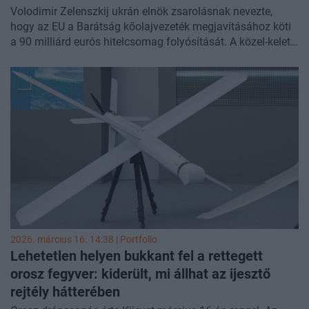
Volodimir Zelenszkij ukrán elnök zsarolásnak nevezte,
hogy az EU a Barátság kőolajvezeték megjavításához köti
a 90 milliárd eurós hitelcsomag folyósítását. A közel-keleti
konfliktus miatt lényegében teljesen leálltak az amerikai
közvetítéssel futó béketárgyalások Moszkva és Kijev
között. Cikkünk folyamatosan frissül az orosz-ukrán
háború legfontosabb híreivel.
2026. március 16. 14:38 | Portfolio
Lehetetlen helyen bukkant fel a rettegett
orosz fegyver: kiderült, mi állhat az ijesztő
rejtély hátterében