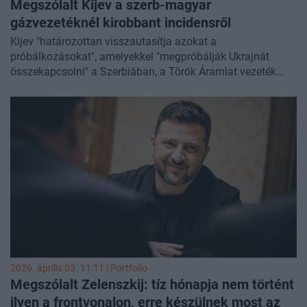
Megszólalt Kijev a szerb-magyar
gázvezetéknél kirobbant incidensről
Kijev "határozottan visszautasítja azokat a
próbálkozásokat", amelyekkel "megpróbálják Ukrajnát
összekapcsolni" a Szerbiában, a Török Áramlat vezeték
közelében talált robbanóanyaggal - közölte Heorhij Tihij
ukrán külügyi szóvivő vasárnap.
2026. április 03. 11:11 | Portfolio
Megszólalt Zelenszkij: tíz hónapja nem történt
ilyen a frontvonalon, erre készülnek most az