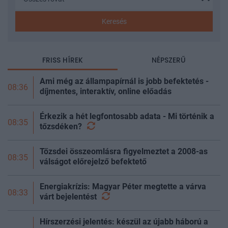
Keresés
FRISS HÍREK
NÉPSZERŰ
Ami még az állampapírnál is jobb befektetés -
08:36
díjmentes, interaktív, online előadás
Érkezik a hét legfontosabb adata - Mi történik a
08:35
tőzsdéken?
Tőzsdei összeomlásra figyelmeztet a 2008-as
08:35
válságot előrejelző befektető
Energiakrízis: Magyar Péter megtette a várva
08:33
várt
bejelentést
Hírszerzési jelentés: készül az újabb háború a