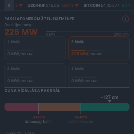
USD/HUF
316,85
-0,04%
BITCOIN
64 356,77
0,14%
BUX
PAKSI ATOMERŐMŰ TELJESÍTMÉNYE
Összteljesítmény
226 MW
0 MW
2000 MW
1. blokk
2. blokk
0 MW
226 MW
/ 500 MW
/ 500 MW
3. blokk
4. blokk
0 MW
0 MW
/ 500 MW
/ 500 MW
DUNA VÍZÁLLÁSA PAKSNÁL
-127 cm
-144cm
-134cm
biztonsági határ
leállási küszöb
Forrás: OVF, HAEA