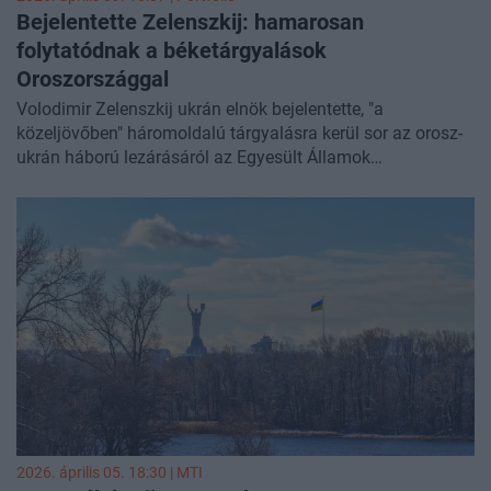
kinyithatja az ajtót", azon a háborúzó feleknek kell
Bejelentette Zelenszkij: hamarosan
átsétálniuk. Vlagyimir Putyin orosz elnök az este kétnapos
folytatódnak a béketárgyalások
tűzszünetet hirdetett, az ortodox húsvétra. Cikkünk
Oroszországgal
folyamatosan frissül.
Volodimir Zelenszkij ukrán elnök bejelentette, "a
közeljövőben" háromoldalú tárgyalásra kerül sor az orosz-
ukrán háború lezárásáról az Egyesült Államok
részvételével. A találkozó pontos formátumát, helyszínét és
időpontját ugyanakkor még nem véglegesítették.
2026. április 05. 18:30 |
MTI