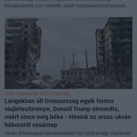
kőolajvezeték Lviv melletti, sérült kompresszorállomását.
Az ukrán külügyminisztérium ugyanis azt közölte: a
Magyarországról érkezett csoport nem hivatalos delegáció,
hanem magánszemélyekből áll, akik turisztikai szabályok
szerint léptek be az országba.
2026. március 08. 20:24 | Portfolio
Lángokban áll Oroszország egyik fontos
olajlétesítménye, Donald Trump elmondta,
miért nincs még béke - Híreink az orosz-ukrán
háborúról
vasárnap
Ukrán dróncsapás következtében tűz ütött ki egy olajtároló