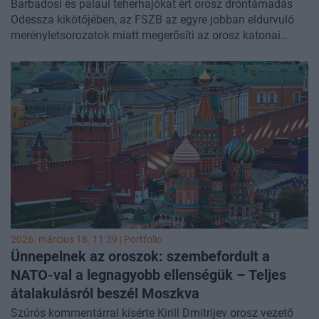
Barbadosi és palaui teherhajókat ért orosz dróntámadás
Odessza kikötőjében, az FSZB az egyre jobban eldurvuló
merényletsorozatok miatt megerősíti az orosz katonai
vezetők védelmét. Mindeközben Kijev folytatja az orosz
hadiipari komplexumok elleni támadásokat, melyekre
Moszkva drónzáporokkal válaszol. Cikkünk folyamatosan
frissül az orosz-ukrán háború legfontosabb híreivel.
2026. március 18. 11:39 | Portfolio
Ünnepelnek az oroszok: szembefordult a
NATO-val a legnagyobb ellenségük – Teljes
átalakulásról beszél Moszkva
Szúrós kommentárral kísérte Kirill Dmitrijev orosz vezető