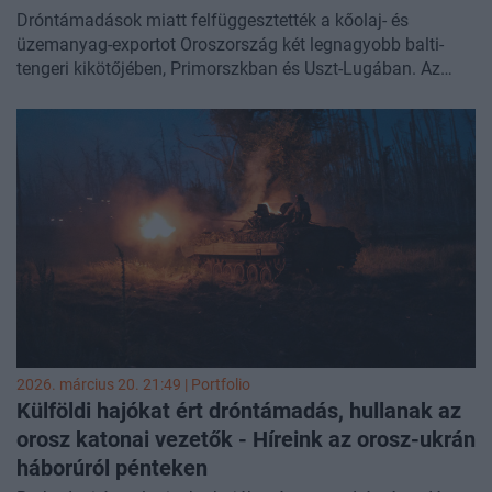
Dróntámadások miatt felfüggesztették a kőolaj- és
üzemanyag-exportot Oroszország két legnagyobb balti-
tengeri kikötőjében, Primorszkban és Uszt-Lugában. Az
eset tovább súlyosbítja a globális ellátási zavarokat,
amelyeket a Hormuzi-szoros iráni lezárása okozott az
amerikai-izraeli-iráni konfliktus nyomán.
2026. március 20. 21:49 | Portfolio
Külföldi hajókat ért dróntámadás, hullanak az
orosz katonai vezetők - Híreink az orosz-ukrán
háborúról
pénteken