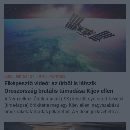
komoly kihívást jelenthet. A misszió szigorú feltétele, hogy
a harcok során a felek valamilyen fegyverszünetet
kössenek egymással. Svéd katonák semlegesítettek egy
orosz drónt a francia Charles de Gaulle atommeghajtású
repülőgép-hordozó közelében a malmöi kikötőben. A pilóta
nélküli eszközt elektronikus hadviselési rendszerekkel
iktatták ki - tudósított a
Militarnyi
. Cikkünk folyamatosan
frissül az orosz-ukrán háború legfrissebb eseményeivel.
2026. február 24. 19:40 | Portfolio
Elképesztő videó: az űrből is látszik
Oroszország brutális támadása Kijev ellen
A Nemzetközi Űrállomásról (ISS) készült gyorsított felvétel
(time-lapse) örökítette meg egy Kijev elleni nagyszabású
orosz rakétatámadás pillanatait. A videón jól kivehető a
beérkező ballisztikus rakéták röppályája és az ukrán
légvédelem tevékenysége is - számolt be az