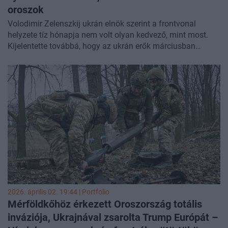
oroszok
Volodimir Zelenszkij ukrán elnök szerint a frontvonal
helyzete tíz hónapja nem volt olyan kedvező, mint most.
Kijelentette továbbá, hogy az ukrán erők márciusban
meghiúsítottak egy orosz offenzívát.
2026. április 02. 19:44 | Portfolio
Mérföldkőhöz érkezett Oroszország totális
inváziója, Ukrajnával zsarolta Trump Európát –