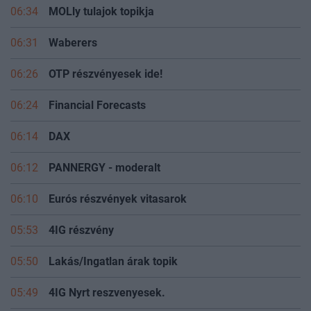
06:34
MOLly tulajok topikja
06:31
Waberers
06:26
OTP részvényesek ide!
06:24
Financial Forecasts
06:14
DAX
06:12
PANNERGY - moderalt
06:10
Eurós részvények vitasarok
05:53
4IG részvény
05:50
Lakás/Ingatlan árak topik
05:49
4IG Nyrt reszvenyesek.