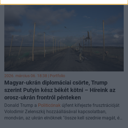
2026. március 06. 18:38 | Portfolio
Magyar-ukrán diplomáciai csörte, Trump
szerint Putyin kész békét kötni – Híreink az
orosz-ukrán frontról
pénteken
Donald Trump a
Politicónak
újfent kifejezte frusztrációját
Volodimir Zelenszkij hozzáállásával kapcsolatban,
mondván, az ukrán elnöknek "össze kell szednie magát, és
alkut kell kötnie". Az amerikai elnök szerint ugyanakkor