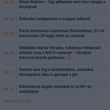
Közel-Keleten – Egy pillanatra sem lesz nyugta a
08:32
térségnek
Évtizedes mélyponton a magyar infláció!
08:30
Páros bővítéssel számolnak Brüsszelben, 27-ről
08:30
hamarosan 29 tagja lehet az uniónak
Elitklubba lép be Ukrajna, hatalmas robbanást
előztek meg a NATO repterén – Ukrajnai
08:29
háborús híreink
pénteken
Semmi sem fog a befektetőkön, Amerikai
08:27
támogatása után is gyengül a jen
Kilométeres dugók alakultak ki az M1-es
08:10
autópályán
Összes friss hír