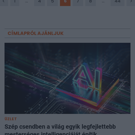
1
...
4
5
6
7
8
...
44
egy ember meghalt a kijevi régióban. Közben Lvivben
(Lembergben) robbanások következtében meghalt egy 23
éves rendőrnő, 25-en pedig megsérültek. A nyugat-ukrajnai
nagyváros polgármestere és Volodimir Zelenszkij ukrán
elnök szerint orosz terrorcselekmény történt. Steve Witkoff,
CÍMLAPRÓL AJÁNLJUK
Donald Trump amerikai elnök különmegbízottja elárulta: az
ukrajnai háború lezárása a "vezetők szintjén" ütközik
nehézségekbe, de heteken belül újabb tárgyalási forduló
várható, ami akár orosz-ukrán csúcstalálkozóhoz is
vezethet. Ezen Trump csak akkor venne részt, ha úgy érzi,
képes azt "kiteljesíteni", és a "legjobb eredményt" elérni.
Orosz sajtóhírek szerint most csütörtökön folytatódhat a
tárgyalás. Cikkünk folyamatosan frissül a legutóbb
fejleményekkel.
ÜZLET
Szép csendben a világ egyik legfejlettebb
mesterséges intelligenciáját építik