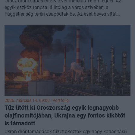
Orosz dróncsapás érte Kijevet március 16-án reggel. Az
egyik eszköz roncsai állítólag a város szívében, a
Függetlenség terén csapódtak be. Az eset heves vitát
váltott ki: kérdéses, hogy egy Lancet valóban eljuthatott-e
ekkora távolságra, vagy csupán egy orosz információs
hadműveletről van szó - számolt be a
RBK
.
2026. március 14. 09:00 | Portfolio
Tűz ütött ki Oroszország egyik legnagyobb
olajfinomítójában, Ukrajna egy fontos kikötőt
is támadott
Ukrán dróntámadások tüzet okoztak egy nagy kapacitású