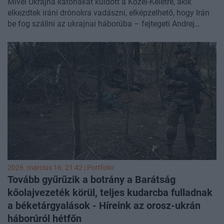
Mivel Ukrajna katonákat küldött a Közel-Keletre, akik
elkezdtek iráni drónokra vadászni, elképzelhető, hogy Irán
be fog szállni az ukrajnai háborúba – fejtegeti Andrej
Klincevics orosz politológus az MK.ru hasábjain.
2026. március 16. 21:42 | Portfolio
Tovább gyűrűzik a botrány a Barátság
kőolajvezeték körül, teljes kudarcba fulladnak
a béketárgyalások - Híreink az orosz-ukrán
háborúról
hétfőn