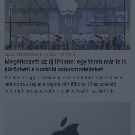
2025. szeptember 14. 09:00 | Portfolio
Megérkezett az új iPhone: egy téren már le is
körözheti a korábbi csúcsmodelleket
A héten az Apple szokásos őszi bemutató rendezvényén
lerántotta a leplet a régóta várt iPhone 17-es szériáról,
valamint legnépszerűbb okoskiegészítői, az AirPods
vezeték nélküli fülhallgató és az Apple Watch új
modelljeiről. A kaliforniai telefongyártó bejelentéseit
minden évben rendkívül nagy figyelem övezi, ez pedig nem
volt másképp ezúttal sem. A Google Trends adatai alapján
megnéztük, mekkora érdeklődést generált az interneten az
idei bemutató a korábbi évekhez képest.