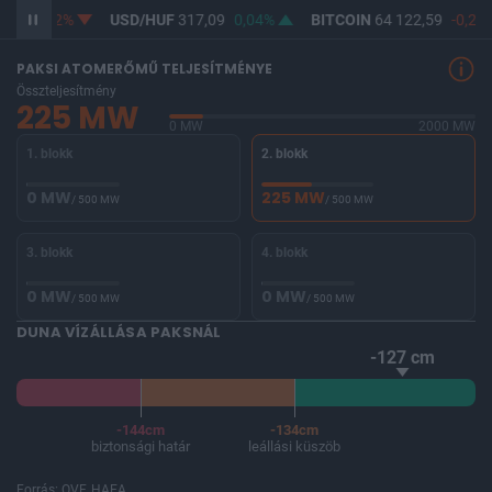
02%
USD/HUF
317,09
0,04%
BITCOIN
64 122,59
-0,22%
B
PAKSI ATOMERŐMŰ TELJESÍTMÉNYE
Összteljesítmény
225 MW
0 MW
2000 MW
1. blokk
2. blokk
0 MW
225 MW
/ 500 MW
/ 500 MW
3. blokk
4. blokk
0 MW
0 MW
/ 500 MW
/ 500 MW
DUNA VÍZÁLLÁSA PAKSNÁL
-127 cm
-144cm
-134cm
biztonsági határ
leállási küszöb
Forrás: OVF, HAEA