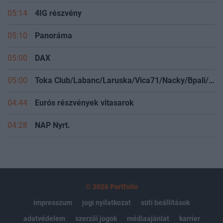
05:14
4IG részvény
05:10
Panoráma
05:00
DAX
05:00
Toka Club/Labanc/Laruska/Vica71/Nacky/Bpali/Oldrider/Josefernando/Mcbull/Kawaszabi
04:44
Eurós részvények vitasarok
04:28
NAP Nyrt.
© 2026 Portfolio
impresszum
jogi nyilatkozat
süti beállítások
adatvédelem
szerzői jogok
médiaajánlat
karrier