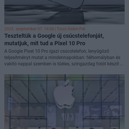
2025. szeptember 07. 16:00 |
Turzó Ádám Pál
Teszteltük a Google új csúcstelefonját,
mutatjuk, mit tud a Pixel 10 Pro
A Google Pixel 10 Pro igazi csúcstelefon, lenyűgöző
teljesítményt mutat a mindennapokban: félhomályban és
vakító nappal szemben is tűéles, színgazdag fotót készít a
legbénább fotós kezében. Szupergyorsan, akadás- és
bugmentesen üzemel, a készülék brutalista megjelenése
karakteres, egyedi, elegáns és tele van hasznos szoftveres
featurökkel. Egyetlen igazi hibája, hogy az én ízlésemnek
drága, de lehet, hogy tévedek, vagy csak régen volt már
igazi csúcstelefonom. Szubjektív teszt és vélemény
következik.