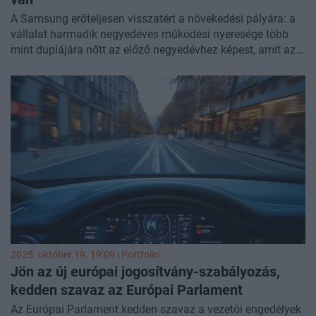
A Samsung erőteljesen visszatért a növekedési pályára: a
vállalat harmadik negyedéves működési nyeresége több
mint duplájára nőtt az előző negyedévhez képest, amit az
AI-szerverekből érkező hatalmas memóriachip-kereslet
hajtott. A dél-koreai technológiai óriás ezzel új lendületet
vett a gyenge chip-piaci időszak után, és optimistán tekint
a mesterséges intelligencia által hajtott jövőbe.
Hasonló témákkal is foglalkozunk következő befektetési
konferenciánkon, november 18-án jön a
Portfolio
Investment Day
, ahol a piac legjobb szakértői segítenek
eligazodni a befektetések világában.
Jelentkezés itt
.
2025. október 19. 19:09 | Portfolio
Jön az új európai jogosítvány-szabályozás,
kedden szavaz az Európai Parlament
Az Európai Parlament kedden szavaz a vezetői engedélyek