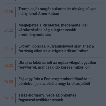
Trump saját magát buktatta le: tényleg súlyos
07:25
hiány lehet Amerikában
Meglepetés a Richtertől: megemelte idei
várakozását a cég a legfontosabb
07:22
eredménymutatóra
Extrém időjárás: kutyahúslevest ajánlanak a
07:19
forróság ellen az elszigetelt diktatúrában
Ukrajna lekörözheti az egész világot egyetlen
06:32
fegyverrel, már csak idő kérése mikor jön
Fej vagy írás a Fed szeptemberi döntése —
06:30
pénteken jön az első a négy kritikus jelből
Tisza-kormány: vége az önkéntes
06:10
fogyasztáscsökkentésnek