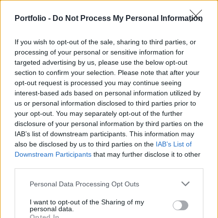
Portfolio -
Do Not Process My Personal Information
If you wish to opt-out of the sale, sharing to third parties, or
processing of your personal or sensitive information for
targeted advertising by us, please use the below opt-out
section to confirm your selection. Please note that after your
opt-out request is processed you may continue seeing
interest-based ads based on personal information utilized by
us or personal information disclosed to third parties prior to
2025. június 16. 16:15 | Portfolio
your opt-out. You may separately opt-out of the further
Aranyba öntött okostelefonok gyártásába
disclosure of your personal information by third parties on the
IAB’s list of downstream participants. This information may
kezd a Trump család: szeptembertől indul a
also be disclosed by us to third parties on the
IAB’s List of
Trump Mobile
Downstream Participants
that may further disclose it to other
Új üzleti területre tör be Donald Trump családjának
third parties.
vállalatkonglomerátuma, a Trump Organization: Trump
Mobile néven saját mobilszolgáltatót indítanak és új
Personal Data Processing Opt Outs
okostelefont dobnak piacra, amelyről az amerikai elnök
I want to opt-out of the Sharing of my
szlogenje, a Make America Great Again sem maradhatott le
personal data.
- írja a Reuters.
Opted In