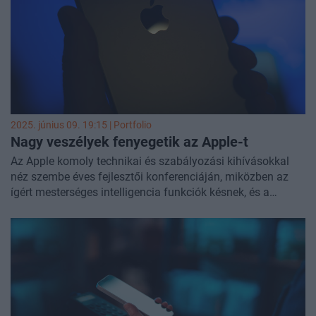
talán nem tartogatott akkora dobásokat, mint a tavalyi, AI
fókuszú bemutató, az érdeklődés mégis nagy volt a Google
Trends adatai szerint.
2025. június 09. 19:15 | Portfolio
Nagy veszélyek fenyegetik az Apple-t
Az Apple komoly technikai és szabályozási kihívásokkal
néz szembe éves fejlesztői konferenciáján, miközben az
ígért mesterséges intelligencia funkciók késnek, és a
részvényei jelentősen veszítettek értékükből.