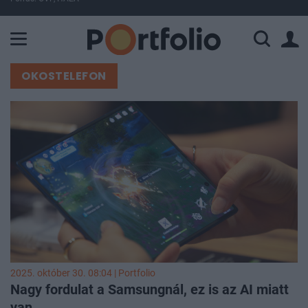
A Paksi Atomerőmű összteljesítménye 225 MW. A Duna vízállá
OKOSTELEFON
2025. október 30. 08:04 | Portfolio
Nagy fordulat a Samsungnál, ez is az AI miatt
van