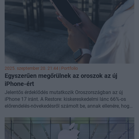
2025. szeptember 20. 21:44 | Portfolio
Egyszerűen megőrülnek az oroszok az új
iPhone-ért
Jelentős érdeklődés mutatkozik Oroszországban az új
iPhone 17 iránt. A Restore: kiskereskedelmi lánc 66%-os
előrendelés-növekedésről számolt be, annak ellenére, hogy
az Apple 2022-ben kivonult az orosz piacról - írja a Reuters.