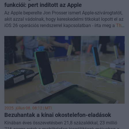
funkciói: pert indított az Apple
Az Apple beperelte Jon Prosser ismert Apple-szivárogtatót,
akit azzal vádolnak, hogy kereskedelmi titkokat lopott el az
iOS 26 operációs rendszerrel kapcsolatban - írta meg a
The
Verge
.
2025. július 08. 08:12 |
MTI
Bezuhantak a kínai okostelefon-eladások
Kínában éves összevetésben 21,8 százalékkal, 23 millió