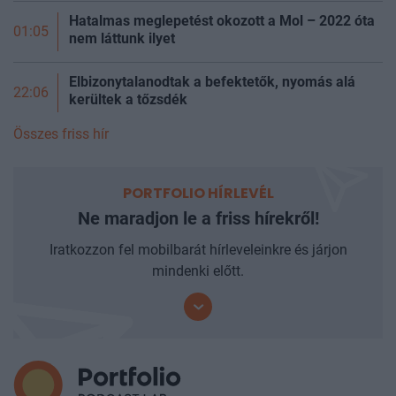
Hatalmas meglepetést okozott a Mol – 2022 óta
01:05
nem láttunk ilyet
Elbizonytalanodtak a befektetők, nyomás alá
22:06
kerültek a
tőzsdék
Összes friss hír
PORTFOLIO HÍRLEVÉL
Ne maradjon le a friss hírekről!
Iratkozzon fel mobilbarát hírleveleinkre és járjon
mindenki előtt.