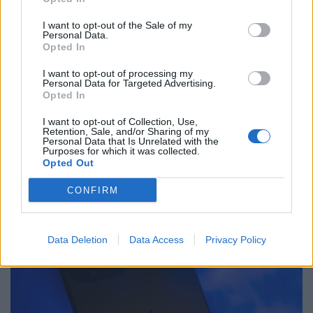
I want to opt-out of the Sale of my
Personal Data.
Opted In
I want to opt-out of processing my
Personal Data for Targeted Advertising.
Opted In
I want to opt-out of Collection, Use,
Retention, Sale, and/or Sharing of my
Personal Data that Is Unrelated with the
Purposes for which it was collected.
2025. június 13. 15:54 | Portfolio
Opted Out
Meglepő bejelentéseket tett az Apple:
mindenki ezekre az újításokra figyelt
CONFIRM
Az Apple bejelentéseit minden évben kifejezetten nagy
figyelem övezi, mind a technológia iránt mélyebben
érdeklődők, mind az átlagfelhasználók részéről. A
Data Deletion
Data Access
Privacy Policy
kaliforniai óriásvállalat mindig ősszel mutatja be a
legújabb készülékeit, azt megelőzően júniusban pedig az
éves fejlesztői konferenciájukon (WWDC) a szoftveres
újdonságokat jelentik be. Az Apple idei WWDC rendezvénye