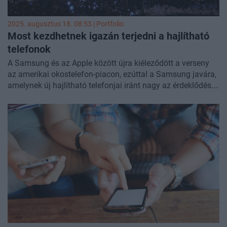
2025. augusztus 18. 08:53 | Portfolio
Most kezdhetnek igazán terjedni a hajlítható
telefonok
A Samsung és az Apple között újra kiéleződött a verseny
az amerikai okostelefon-piacon, ezúttal a Samsung javára,
amelynek új hajlítható telefonjai iránt nagy az érdeklődés.
A dél-koreai elektronikai óriás szerint a hajlítható telefonok
már elérték azt a tartósságot, hogy széles körben
elterjedhetnek - tudósított a
Cnbc
.