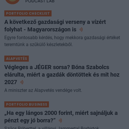
PORTFOLIO CHECKLIST
A következő gazdasági verseny a vízért
folyhat - Magyarországon
is
Egyre fontosabb kérdés, hogy mekkora gazdasági értéket
teremtünk a szűkülő készletekből.
ALAPVETÉS
Végleges a JÉGER sorsa? Bóna Szabolcs
elárulta, miért a gazdák döntöttek és mit hoz
2027
A miniszter az Alapvetés vendége volt.
PORTFOLIO BUSINESS
„Ha egy lángos 2000 forint, miért sajnáljuk a
pénzt egy jó
borra?”
Szűcs Róberttel, a villányi Jammertal Borbirtok