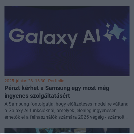
Nvidiával a mesterséges intelligencia chipek piacán -
közölte a
Cnbc
.
2025. június 23. 18:30 | Portfolio
Pénzt kérhet a Samsung egy most még
ingyenes szolgáltatásért
A Samsung fontolgatja, hogy előfizetéses modellre váltana
a Galaxy AI funkcióknál, amelyek jelenleg ingyenesen
érhetők el a felhasználók számára 2025 végéig - számolt
be a
Bgr.com
.