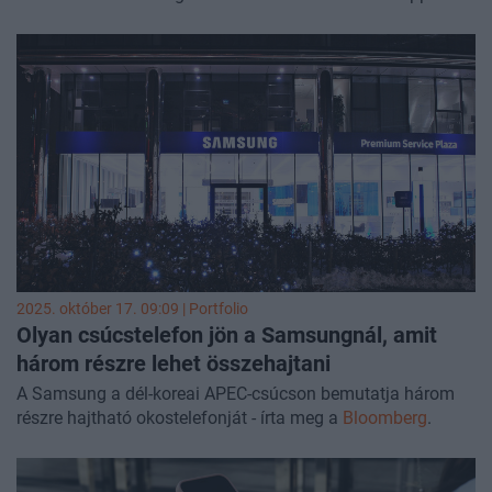
eddigi legvékonyabb telefonja, a Galaxy S25 Edge a
Samsung válasza az androidos oldalon, a Honor Magic V5
pedig egy hajtogatható modell, ami technológiai bravúrnak
számít. Mindhárom teló prémium kategóriás, erős
hardverrel és látványos kijelzővel, mégis másban erősek, és
más kompromisszumokkal érkeznek. Tesztünkben
megnéztük, melyik a legjobb a mindennapi használatban,
mennyire gyorsak, mit tudnak a kamerák, milyen a
kijelzőjük, a hangjuk és az üzemidejük, és hogy az árukhoz
képest melyik adja a legtöbbet. Azt is mutatjuk, hogy
melyiket lehet most féláron megvenni!
2025. október 17. 09:09 | Portfolio
Olyan csúcstelefon jön a Samsungnál, amit
három részre lehet összehajtani
A Samsung a dél-koreai APEC-csúcson bemutatja három
részre hajtható okostelefonját - írta meg a
Bloomberg
.