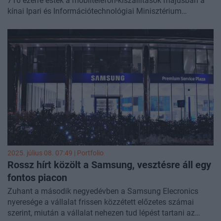
716 ezerre estek a mobiltelefon-kiszállítások májusban a
kínai Ipari és Információtechnológiai Minisztérium
tudományos központja, az Informatikai és Kommunikációs
Kutatóintézet (CAICT) adatai szerint.
2025. július 08. 07:49 | Portfolio
Rossz hírt közölt a Samsung, vesztésre áll egy
fontos piacon
Zuhant a második negyedévben a Samsung Elecronics
nyeresége a vállalat frissen közzétett előzetes számai
szerint, miután a vállalat nehezen tud lépést tartani az