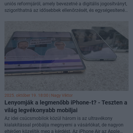
uniós reformjáról, amely bevezetné a digitális jogosítványt,
szigoríthatná az idősebbek ellenőrzését, és egységesítené a
súlyos szabálysértések miatti eltiltásokat - számolt be az
Economx
.
2025. október 19. 18:00 |
Nagy Viktor
Lenyomják a legmenőbb iPhone-t? - Teszten a
világ legvékonyabb mobiljai
Az idei csúcsmobilok közül három is az ultravékony
kialakítással próbálja megnyerni a vásárlókat, de nagyon
eltérően közelítik meg a kérdést. Az iPhone Air az Apple