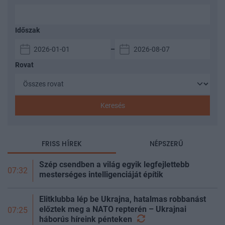
Időszak
–
Rovat
Keresés
FRISS HÍREK
NÉPSZERŰ
Szép csendben a világ egyik legfejlettebb
07:32
mesterséges intelligenciáját építik
Elitklubba lép be Ukrajna, hatalmas robbanást
előztek meg a NATO repterén – Ukrajnai
07:25
háborús híreink
pénteken