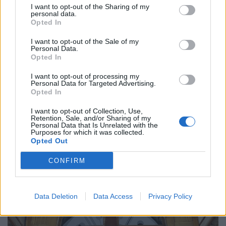
egészségügyi és az ingatlanpiaci terjeszkedést követően
I want to opt-out of the Sharing of my
personal data.
tovább építi a beyond banking ökoszisztémáját: „a
Opted In
következő pár hónapban élesbe állítja a következő ötletét
is”.
I want to opt-out of the Sale of my
Personal Data.
Opted In
I want to opt-out of processing my
Personal Data for Targeted Advertising.
Opted In
2023. június 19. 06:15 |
Orosz Márton
I want to opt-out of Collection, Use,
Sokáig a pénztárcánkban marad még a
Retention, Sale, and/or Sharing of my
Personal Data that Is Unrelated with the
plasztik bankkártya
Purposes for which it was collected.
Opted Out
Természetes folyamat, hogy a webshopok, e-kereskedelmi
szolgáltatók növekedésével a digitális fizetési megoldások
CONFIRM
szerepe is felértékelődik, ugyanakkor azzal számolunk,
hogy a plasztik kártya még sokáig a pénztárcánkban
marad – mondta a Portfolio-nak adott exkluzív interjújában
Data Deletion
Data Access
Privacy Policy
Mark Barnett, a Mastercard Europe elnöke. A
fizetéstechnológiai cég európai vezetője szerint fontos a
startupokkal, fintechekkel való együttműködés – évekkel