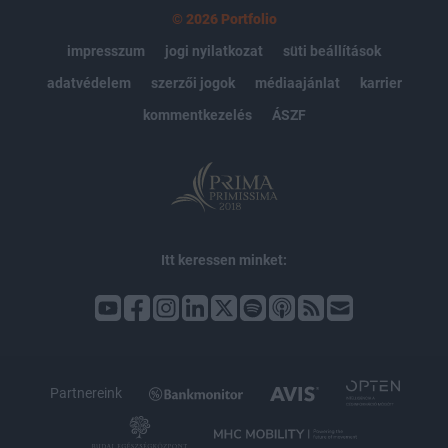
© 2026 Portfolio
impresszum
jogi nyilatkozat
süti beállítások
adatvédelem
szerzői jogok
médiaajánlat
karrier
kommentkezelés
ÁSZF
Itt keressen minket:
Partnereink