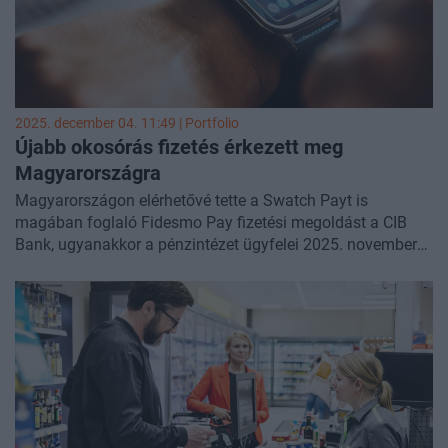
fejlesztésekről, szabályozásról, finanszírozásról,
tanácsadásról vagy véleményformálásról.
Ditróy Gergely
üzletfejlesztési igazgatót, a lista szerkesztőjét kérdeztük.
2025. december 04. 11:49 | Portfolio
Újabb okosórás fizetés érkezett meg
Magyarországra
Magyarországon elérhetővé tette a Swatch Payt is
magában foglaló Fidesmo Pay fizetési megoldást a CIB
Bank, ugyanakkor a pénzintézet ügyfelei 2025. november
20-a óta a Garmin Payt és a Xiaomi Payt is használhatják -
közölte a CIB Bank.