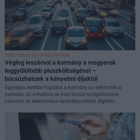
utánajártunk.
2026. február 26. 09:52 | Portfolio
Végleg leszámol a kormány a magyarok
leggyűlöltebb pluszköltségével –
búcsúzhatunk a kényelmi díjaktól
Egységes keretbe foglalná a kormány az elektronikus
parkolás, az e-matrica és más közúti szolgáltatások,
valamint az elektronikus személyszállítás digitális
értékesítésének díjait, és kimondaná: a jövőben nem lehet
kényelmi díjat felszámítani pusztán azért, mert valaki
online intézi az ügyét – derül ki az Energiaügyi
Minisztérium társadalmi egyeztetésre bocsátott
rendelettervezetéből.