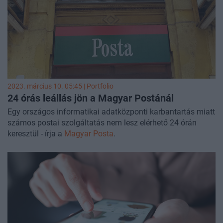
ezelőtt az egyik startup-fejlesztési programjukon például
egy Revolut nevű kezdő vállalkozásnak is segítettek.
2023. március 10. 05:45 | Portfolio
24 órás leállás jön a Magyar Postánál
Egy országos informatikai adatközponti karbantartás miatt
számos postai szolgáltatás nem lesz elérhető 24 órán
keresztül - írja a
Magyar Posta
.