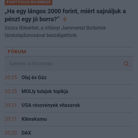
PORTFOLIO BUSINESS
„Ha egy lángos 2000 forint, miért sajnáljuk a
pénzt egy jó
borra?”
Szűcs Róberttel, a villányi Jammertal Borbirtok
társtulajdonosával beszélgettünk.
FÓRUM
20:25
Olaj és Gáz
20:25
MOLly tulajok topikja
20:21
USA részvények vitasarok
20:21
Klímakamu
20:20
DAX