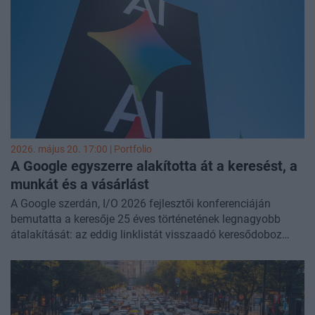
azonosítással akár 90 százalékra emelheti a befejezett
tranzakciók arányát. A Visa felmérése szerint a magyar
fogyasztók 84 százaléka tartja fontosnak a biztonságot,
44 százalékuk pedig félbehagyja a vásárlást, ha a
folyamat túl hosszú. A már 33 európai országban elérhető
Click to pay becslések szerint éves szinten 51 milliárd euró
többletbevételt hoz a vállalkozásoknak.
2026. május 20. 17:00 | Portfolio
A Google egyszerre alakította át a keresést, a
munkát és a vásárlást
A Google szerdán, I/O 2026 fejlesztői konferenciáján
bemutatta a keresője 25 éves történetének legnagyobb
átalakítását: az eddig linklistát visszaadó keresődoboz
mostantól képes szövegek, képek, videók és megnyitott
böngészőlapok feldolgozására, miközben folyamatosan
figyelő AI-ügynökök váltják fel az egyszeri lekérdezéseket.
A támáról már írtunk
röviden
, de mivel a változás messze
túlmutat a keresőn, további izgalmas részleteknek is