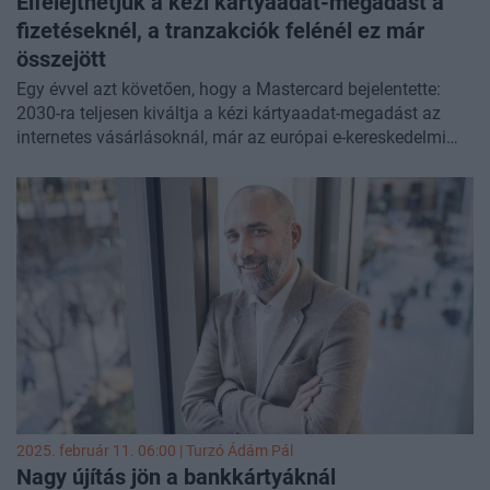
Elfelejthetjük a kézi kártyaadat-megadást a
fizetéseknél, a tranzakciók felénél ez már
összejött
Egy évvel azt követően, hogy a Mastercard bejelentette:
2030-ra teljesen kiváltja a kézi kártyaadat-megadást az
internetes vásárlásoknál, már az európai e-kereskedelmi
tranzakciók csaknem fele tokenizáltan történik - közölte a
társaság. Hasonló témákról is szó lesz
november 4-ei
Banking Technology rendezvényünkön is, regisztráció és
részletek itt!
2025. február 11. 06:00 |
Turzó Ádám Pál
Nagy újítás jön a bankkártyáknál