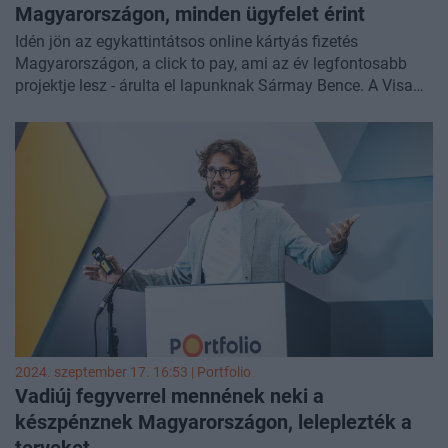
Magyarországon, minden ügyfelet érint
Idén jön az egykattintátsos online kártyás fizetés
Magyarországon, a click to pay, ami az év legfontosabb
projektje lesz - árulta el lapunknak Sármay Bence. A Visa
Magyarországért felelős területi vezetője az azonnali
átutalási rendszerre épülő qvik fizetésekről úgy tartja, az
online térben van nagyobb létjogosultsága a megoldásnak,
ám a fizikai, bolti fizetési helyzetekben egyelőre a kártya
helye megkérdőjelezhetetlen. A Visa vezetőjét többek
között a fizetési piaci versenyről, a kártyaelfogadási
díjakról, a csalási trendekről és az AI-boomról is kérdeztük.
2024. szeptember 17. 16:53 | Portfolio
Vadiúj fegyverrel mennének neki a
készpénznek Magyarországon, leleplezték a