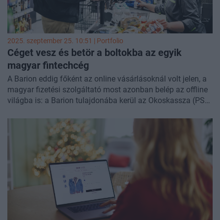
2025. szeptember 25. 10:51 | Portfolio
Céget vesz és betör a boltokba az egyik
magyar fintechcég
A Barion eddig főként az online vásárlásoknál volt jelen, a
magyar fizetési szolgáltató most azonban belép az offline
világba is: a Barion tulajdonába kerül az Okoskassza (PSC
CEE Kft.) - közölte a fintech társaság. A két cég együttesen
több mint húszezer kereskedőt szolgál ki a közép-kelet-
európai régióban, számukra válik hamarosan elérhetővé az
integrált online és offline terminálos fizetési megoldás egy
szolgáltatón keresztül. A fizetési piac legfontosabb
trendjeiről és innovációiról szó lesz
november 4-ei Banking
Technology rendezvényünkön, regisztráció és részletek itt!