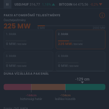
USD/HUF
316,77
1,18%
BITCOIN
64 475,56
-0,2%
BUX
146 
PAKSI ATOMERŐMŰ TELJESÍTMÉNYE
Összteljesítmény
225 MW
0 MW
2000 MW
1. blokk
2. blokk
0 MW
225 MW
/ 500 MW
/ 500 MW
3. blokk
4. blokk
0 MW
0 MW
/ 500 MW
/ 500 MW
DUNA VÍZÁLLÁSA PAKSNÁL
-129 cm
-144cm
-134cm
biztonsági határ
leállási küszöb
Forrás: OVF, HAEA