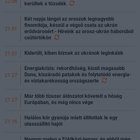
22:06
kerültek a
tőzsdék
Két napja lángol az oroszok legnagyobb
finomítója, készül a végső csata az ukrán
21:51
erődvárosért - Híreink az orosz-ukrán háborúból
csütörtökön
Kiderült, kiben bíznak az ukránok leginkább
21:51
Energiakrízis: rekordhőség, kicsit magasabb
Duna, kiszáradó patakok és folytatódó energia-
21:27
és víztakarékosság
országszerte
Már több tízezer áldozatot követelt a hőség
21:27
Európában, és még nincs vége
Halálos kór gyanúja miatt állítottak le egy
21:16
utasszállító hajót
Nagyon meleg a Földközi-tenger, és ebből még