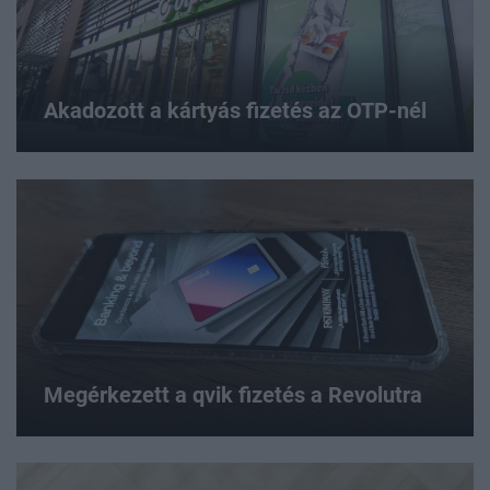
Akadozott a kártyás fizetés az OTP-nél
Megérkezett a qvik fizetés a Revolutra