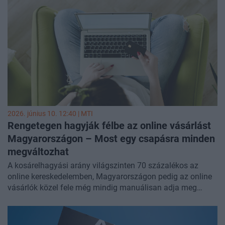
2026. június 10. 12:40 |
MTI
Rengetegen hagyják félbe az online vásárlást
Magyarországon – Most egy csapásra minden
megváltozhat
A kosárelhagyási arány világszinten 70 százalékos az
online kereskedelemben, Magyarországon pedig az online
vásárlók közel fele még mindig manuálisan adja meg
kártyaadatait – derül ki a Simplepay és a Visa szakértőinek
szavaiból. A két cég együttműködik a Click to pay fizetési
megoldás hazai bevezetésében, amely biometrikus