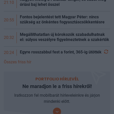
21:10
óriási baj lehet ősszel
Fontos bejelentést tett Magyar Péter: nincs
20:55
szükség az önkéntes fogyasztáscsökkentésre
Megállíthatatlan új kórokozók szabadulhatnak
20:32
el: súlyos veszélyre figyelmeztetnek a szakértők
Egyre rosszabbul fest a forint, 365-ig
ütötték
20:24
Összes friss hír
PORTFOLIO HÍRLEVÉL
Ne maradjon le a friss hírekről!
Iratkozzon fel mobilbarát hírleveleinkre és járjon
mindenki előtt.