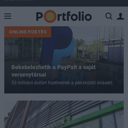
A Paksi Atomerőmű összteljesítménye 225 MW. A Duna vízállá
ONLINE FIZETÉS
Bekebelezhetik a PayPalt a saját
versenytársai
53 milliárd dollárt fizethetnek a pénzküldő óriásért.