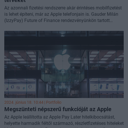
terveket
Az azonnali fizetési rendszerre akár érintéses mobilfizetést
is lehet építeni, már az Apple telefonjain is. Gauder Milán
(IzzyPay) Future of Finance rendezvényünkön tartott
előadásában elárulta, hogy jelenleg egy ilyen megoldás
fejlesztésén dolgoznak.
2024. június 18. 10:44 | Portfolio
Megszünteti népszerű funkcióját az Apple
Az Apple leállította az Apple Pay Later hitelkibocsátást,
helyette harmadik féltől származó, részletfizetéses hiteleket