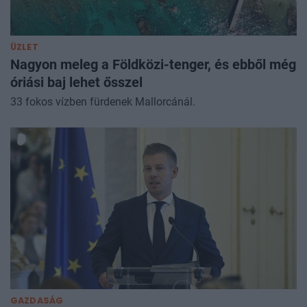
ÜZLET
Nagyon meleg a Földközi-tenger, és ebből még
óriási baj lehet ősszel
33 fokos vízben fürdenek Mallorcánál.
GAZDASÁG