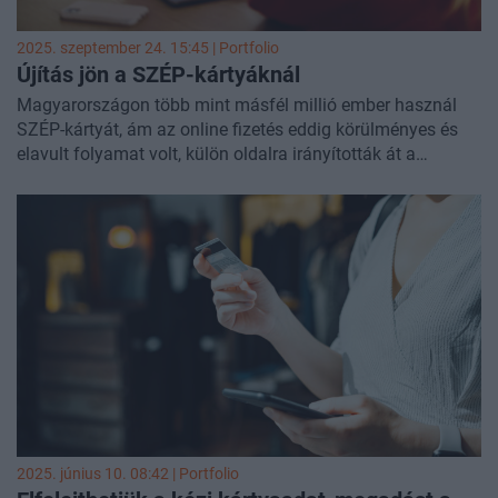
2025. szeptember 24. 15:45 | Portfolio
Újítás jön a SZÉP-kártyáknál
Magyarországon több mint másfél millió ember használ
SZÉP-kártyát, ám az online fizetés eddig körülményes és
elavult folyamat volt, külön oldalra irányították át a
felhasználókat, újra és újra meg kellett adniuk a kártya
adatokat, ami nemcsak kényelmetlen, de időigényes is. A
K&H Bank a Mastercarddal együttműködve most elindította
saját SZÉP API- projektjét, amely a bank szerint korszerűsíti
a digitális SZÉP- kártyás fizetést - közölte a pénzintézet. A
legforróbb payment trendekről szó lesz
november 4-ei
Banking Technology rendezvényünkön, regisztráció és
részletek itt!
2025. június 10. 08:42 | Portfolio