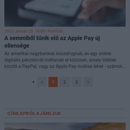
2023. január 23. 14:08 | Portfolio
A semmiből tűnik elő az Apple Pay új
ellensége
Az amerikai nagybankok összefognak, és egy online
digitális pénztárcát indítanak el közösen, amely többek
között a PayPal, vagy az Apple Pay riválisa lehet - számolt
be a
Wall Street Journal
.
1
2
3
CÍMLAPRÓL AJÁNLJUK