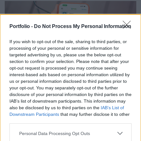
kamerába. A bankkártyás vagy mobilfizetés mellett idén a
két legnagyobb hazai fesztiválon, a Balaton Soundon és a
Sziget Fesztiválon erre a célra speciális karkötő is
használható, amit elég a kártyaolvasó terminálhoz érinteni,
Portfolio -
Do Not Process My Personal Information
a fizetés pedig pár másodperc alatt végbemegy. Azt, hogy
egy eseményen milyen fizetési megoldások elérhetőek,
If you wish to opt-out of the sale, sharing to third parties, or
mindig az adott fesztivál vagy szórakozóhely határozza
processing of your personal or sensitive information for
meg, a háttérinfrasturktúrát adó integrált
targeted advertising by us, please use the below opt-out
rendezvénymenedzsment-megoldások a jegyértékesítést, a
section to confirm your selection. Please note that after your
beléptetést és a készpénzmentes fizetési funkciókat már
opt-out request is processed you may continue seeing
egy rendszeren belül képesek kezelni.
interest-based ads based on personal information utilized by
2023. június 21. 11:32 | Portfolio
us or personal information disclosed to third parties prior to
A bankoláson túl építkezik az OTP, pár
your opt-out. You may separately opt-out of the further
hónapon belül bejelentés jön
disclosure of your personal information by third parties on the
IAB’s list of downstream participants. This information may
10 éves az OTP Mobil, az OTP Csoport első saját startupja,
also be disclosed by us to third parties on the
IAB’s List of
amely a társaság a Simple app, SimplePay fizetési
Downstream Participants
that may further disclose it to other
rendszer és a SimpleBusiness fejlesztője. A kerek évforduló
third parties.
apropóján az OTP Bank a digitális startégiájáról és az OTP
Mobil forgalmáról, eredményeiről tartott tájékoztatót, ahol
Personal Data Processing Opt Outs
kiderült többek között az is, hogy a pénzintézet az