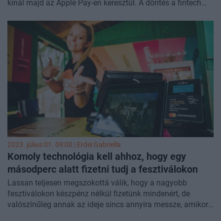
kínál majd az Apple Pay-en keresztül. A döntés a fintech
funkciók és termékek átalakításának része,
írja
a CNBC.
2023. július 01. 09:00 |
Erdei Gabriella
Komoly technológia kell ahhoz, hogy egy
másodperc alatt fizetni tudj a fesztiválokon
Lassan teljesen megszokottá válik, hogy a nagyobb
fesztiválokon készpénz nélkül fizetünk mindenért, de
valószínűleg annak az ideje sincs annyira messze, amikor
egy fizetés megvalósulásáért elég lesz belenézni egy