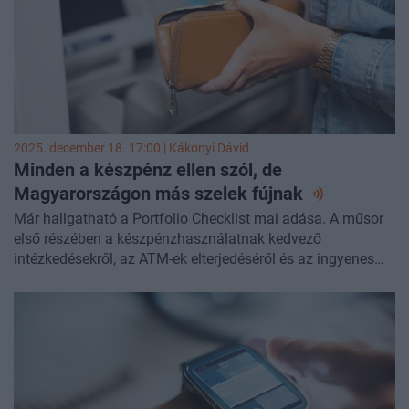
2025. december 18. 17:00 |
Kákonyi Dávid
Minden a készpénz ellen szól, de
Magyarországon más szelek
fújnak
Már hallgatható a Portfolio Checklist mai adása. A műsor
első részében a készpénzhasználatnak kedvező
intézkedésekről, az ATM-ek elterjedéséről és az ingyenes
készpénzfelvételi limit emeléséről volt szó. A témában
vendégünk volt
Turzó Ádám
, a Portfolio pénzügy rovatának
elemzője. Az adás második részében a tizedik alkalommal
elkészült Portfolio Ingatlan TOP 50 listáról volt szó, amely
a hazai ingatlanpiac legfontosabb látható szereplőit
rangsorolta, akik nevéhez az idei évben is a legfontosabb
események kötődtek, legyen szó tranzakciókról,