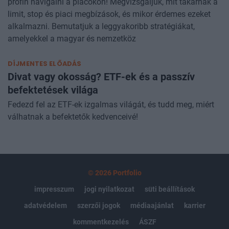
profin navigálni a piacokon! Megvizsgáljuk, mit takarnak a
limit, stop és piaci megbízások, és mikor érdemes ezeket
alkalmazni. Bemutatjuk a leggyakoribb stratégiákat,
amelyekkel a magyar és nemzetköz
DÍJMENTES ELŐADÁS
Divat vagy okosság? ETF-ek és a passzív
befektetések világa
Fedezd fel az ETF-ek izgalmas világát, és tudd meg, miért
válhatnak a befektetők kedvenceivé!
© 2026 Portfolio
impresszum
jogi nyilatkozat
süti beállítások
adatvédelem
szerzői jogok
médiaajánlat
karrier