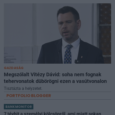
GAZDASÁG
Megszólalt Vitézy Dávid: soha nem fognak
tehervonatok dübörögni ezen a vasútvonalon
Tisztázta a helyzetet.
PORTFOLIO BLOGGER
BANKMONITOR
7 tévhit a személyi kölcsönről, ami miatt sokan