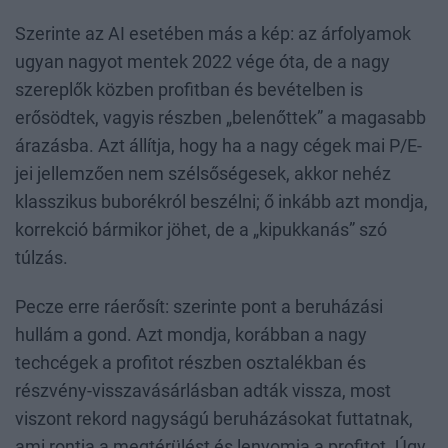
Szerinte az AI esetében más a kép: az árfolyamok
ugyan nagyot mentek 2022 vége óta, de a nagy
szereplők közben profitban és bevételben is
erősödtek, vagyis részben „belenőttek” a magasabb
árazásba. Azt állítja, hogy ha a nagy cégek mai P/E-
jei jellemzően nem szélsőségesek, akkor nehéz
klasszikus buborékról beszélni; ő inkább azt mondja,
korrekció bármikor jöhet, de a „kipukkanás” szó
túlzás.
Pecze erre ráerősít: szerinte pont a beruházási
hullám a gond. Azt mondja, korábban a nagy
techcégek a profitot részben osztalékban és
részvény-visszavásárlásban adták vissza, most
viszont rekord nagyságú beruházásokat futtatnak,
ami rontja a megtérülést és lenyomja a profitot. Úgy