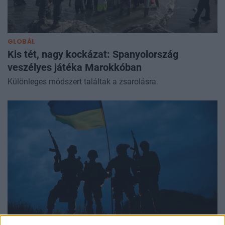
GLOBÁL
Kis tét, nagy kockázat: Spanyolország
veszélyes játéka Marokkóban
Különleges módszert találtak a zsarolásra.