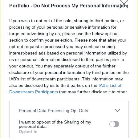
GLOBÁL
Portfolio -
Do Not Process My Personal Information
Felcsillant a remény Ukrajnában? Egyre
kevesebben engednék el a Donbaszt, de a
If you wish to opt-out of the sale, sharing to third parties, or
háború még évekig elhúzódhat
processing of your personal or sensitive information for
Megerősödhetett a győzelembe vetett hit.
targeted advertising by us, please use the below opt-out
section to confirm your selection. Please note that after your
opt-out request is processed you may continue seeing
interest-based ads based on personal information utilized by
us or personal information disclosed to third parties prior to
your opt-out. You may separately opt-out of the further
disclosure of your personal information by third parties on the
IAB’s list of downstream participants. This information may
also be disclosed by us to third parties on the
IAB’s List of
Downstream Participants
that may further disclose it to other
third parties.
Personal Data Processing Opt Outs
I want to opt-out of the Sharing of my
GAZDASÁG
personal data.
"Ez volt az utolsó leghidegebb nyár" - Így
Opted In