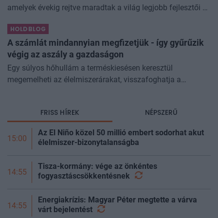
amelyek évekig rejtve maradtak a világ legjobb fejlesztői és
biztonsági szakemberei előtt. A kriptovilágban ennek
HOLDBLOG
különösen nagy...
A számlát mindannyian megfizetjük - így gyűrűzik
végig az aszály a gazdaságon
Egy súlyos hőhullám a terméskiesésen keresztül
megemelheti az élelmiszerárakat, visszafoghatja a
gazdasági növekedést, ronthatja a termelékenységet, sőt
még az állam finanszírozását is m
FRISS HÍREK
NÉPSZERŰ
Az El Niño közel 50 millió embert sodorhat akut
15:00
élelmiszer-bizonytalanságba
Tisza-kormány: vége az önkéntes
14:55
fogyasztáscsökkentésnek
Energiakrízis: Magyar Péter megtette a várva
14:55
várt
bejelentést