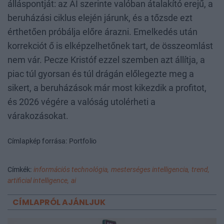
álláspontját: az AI szerinte valóban átalakító erejű, a
beruházási ciklus elején járunk, és a tőzsde ezt
érthetően próbálja előre árazni. Emelkedés után
korrekciót ő is elképzelhetőnek tart, de összeomlást
nem vár. Pecze Kristóf ezzel szemben azt állítja, a
piac túl gyorsan és túl drágán előlegezte meg a
sikert, a beruházások már most kikezdik a profitot,
és 2026 végére a valóság utolérheti a
várakozásokat.
Címlapkép forrása: Portfolio
Címkék:
információs technológia,
mesterséges intelligencia,
trend,
artificial intelligence,
ai
CÍMLAPRÓL AJÁNLJUK