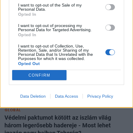
vészelték át az év legforróbb napját a
I want to opt-out of the Sale of my
budapestiek
Personal Data.
Opted In
Agusztus 5-én és 6-án tetőzött a nyár legerősebb
hőhulláma.
I want to opt-out of processing my
Personal Data for Targeted Advertising.
Opted In
I want to opt-out of Collection, Use,
Retention, Sale, and/or Sharing of my
Personal Data that Is Unrelated with the
Purposes for which it was collected.
Opted Out
CONFIRM
Data Deletion
Data Access
Privacy Policy
GLOBÁL
Védelmi paktumot kötött az iszlám világ
három legerősebb hadereje - Most lehet
igazán nagy bajban Teherán?