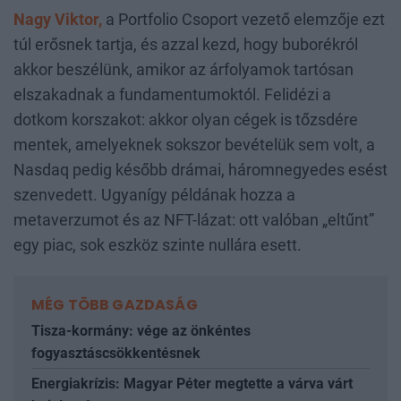
Nagy Viktor,
a Portfolio Csoport vezető elemzője ezt
túl erősnek tartja, és azzal kezd, hogy buborékról
akkor beszélünk, amikor az árfolyamok tartósan
elszakadnak a fundamentumoktól. Felidézi a
dotkom korszakot: akkor olyan cégek is tőzsdére
mentek, amelyeknek sokszor bevételük sem volt, a
Nasdaq pedig később drámai, háromnegyedes esést
szenvedett. Ugyanígy példának hozza a
metaverzumot és az NFT-lázat: ott valóban „eltűnt”
egy piac, sok eszköz szinte nullára esett.
MÉG TÖBB GAZDASÁG
Tisza-kormány: vége az önkéntes
fogyasztáscsökkentésnek
Energiakrízis: Magyar Péter megtette a várva várt