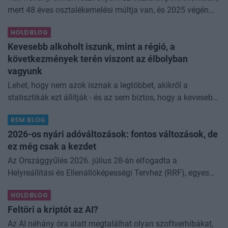
mert 48 éves osztalékemelési múltja van, és 2025 végén
úgy láttam, hogy jó áron meg tudom venni ezt a majdnem
HOLDBLOG
dividend king-et. Azt
Kevesebb alkoholt iszunk, mint a régió, a
következmények terén viszont az élbolyban
vagyunk
Lehet, hogy nem azok isznak a legtöbbet, akikről a
statisztikák ezt állítják - és az sem biztos, hogy a kevesebb
elfogyasztott alkohol kisebb társadalmi kárral... The post
RSM BLOG
Kevesebb alkoholt iszunk
2026-os nyári adóváltozások: fontos változások, de
ez még csak a kezdet
Az Országgyűlés 2026. július 28-án elfogadta a
Helyreállítási és Ellenállóképességi Tervhez (RRF), egyes
kormányprogramokhoz és kormányhatározatokhoz
HOLDBLOG
kapcsolódó adóintézkedésekről, v
Feltöri a kriptót az AI?
Az AI néhány óra alatt megtalálhat olyan szoftverhibákat,