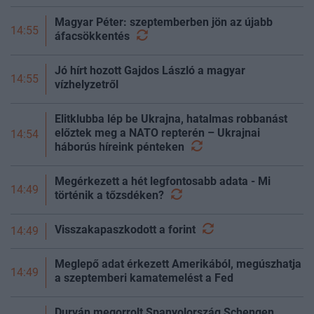
Magyar Péter: szeptemberben jön az újabb
14:55
áfacsökkentés
Jó hírt hozott Gajdos László a magyar
14:55
vízhelyzetről
Elitklubba lép be Ukrajna, hatalmas robbanást
előztek meg a NATO repterén – Ukrajnai
14:54
háborús híreink
pénteken
Megérkezett a hét legfontosabb adata - Mi
14:49
történik a
tőzsdéken?
Visszakapaszkodott a
forint
14:49
Meglepő adat érkezett Amerikából, megúszhatja
14:49
a szeptemberi kamatemelést a Fed
Durván megorrolt Spanyolország Schengen