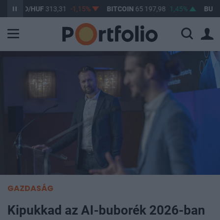
SD/HUF
313,31
-1,15%
BITCOIN
65 197,98
1,45%
BUX
148 49
GAZDASÁG
Kipukkad az AI-buborék 2026-ban