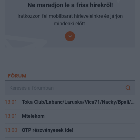
PORTFOLIO HÍRLEVÉL
Ne maradjon le a friss hírekről!
Iratkozzon fel mobilbarát hírleveleinkre és járjon
mindenki előtt.
FÓRUM
13:01
Toka Club/Labanc/Laruska/Vica71/Nacky/Bpali/Oldrider/Josefernando/Mcbull/Kawaszabi
13:01
Mtelekom
13:00
OTP részvényesek ide!