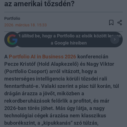
az amerikai tőzsdén?
Portfolio
2026. március 18. 15:33
Itt állítsd be, hogy a Portfolio az elsők között legyen
a Google híreiben
A
Portfolio AI in Business 2026
konferencián
Pecze Kristóf (Hold Alapkezelő) és Nagy Viktor
(Portfolio Csoport) arról vitázott, hogy a
mesterséges intelligencia körüli tőzsdei rali
fenntartható-e. Valaki szerint a piac túl korán, túl
drágán árazza a jövőt, miközben a
rekordberuházások felőrlik a profitot, és már
2026-ban törés jöhet. Más úgy látja, a nagy
technológiai cégek árazása nem klasszikus
buborékszint, a „kipukkanás” szó túlzás,