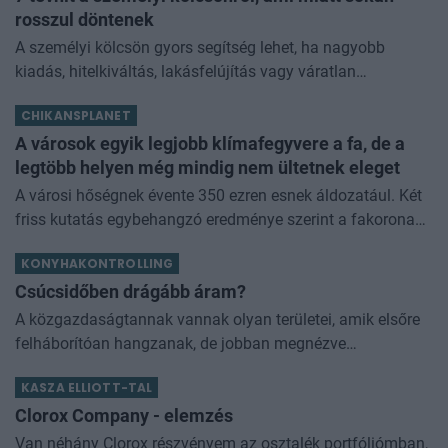
rosszul döntenek
A személyi kölcsön gyors segítség lehet, ha nagyobb
kiadás, hitelkiváltás, lakásfelújítás vagy váratlan
élethelyzet miatt pénzre van szükséged. De sokan még
CHIKANSPLANET
mindig tévhitek alapján dön
A városok egyik legjobb klímafegyvere a fa, de a
legtöbb helyen még mindig nem ültetnek eleget
A városi hőségnek évente 350 ezren esnek áldozatául. Két
friss kutatás egybehangzó eredménye szerint a fakorona
akár a városi hőszigethatás felét is semlegesítheti
KONYHAKONTROLLING
Csúcsidőben drágább áram?
A közgazdaságtannak vannak olyan területei, amik elsőre
felháborítóan hangzanak, de jobban megnézve
összességében jobb kimenethez vezetnek. Az igaz, hogy
KASZA ELLIOTT-TAL
némi kellemetlenséggel is járnak. Az
Clorox Company - elemzés
Van néhány Clorox részvényem az osztalék portfóliómban,