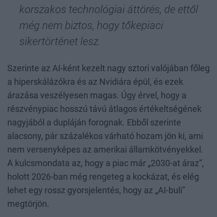
korszakos technológiai áttörés, de ettől
még nem biztos, hogy tőkepiaci
sikertörténet lesz.
Szerinte az AI-ként kezelt nagy sztori valójában főleg
a hiperskálázókra és az Nvidiára épül, és ezek
árazása veszélyesen magas. Úgy érvel, hogy a
részvénypiac hosszú távú átlagos értékeltségének
nagyjából a dupláján forognak. Ebből szerinte
alacsony, pár százalékos várható hozam jön ki, ami
nem versenyképes az amerikai államkötvényekkel.
A kulcsmondata az, hogy a piac már „2030-at áraz”,
holott 2026-ban még rengeteg a kockázat, és elég
lehet egy rossz gyorsjelentés, hogy az „AI-buli”
megtörjön.