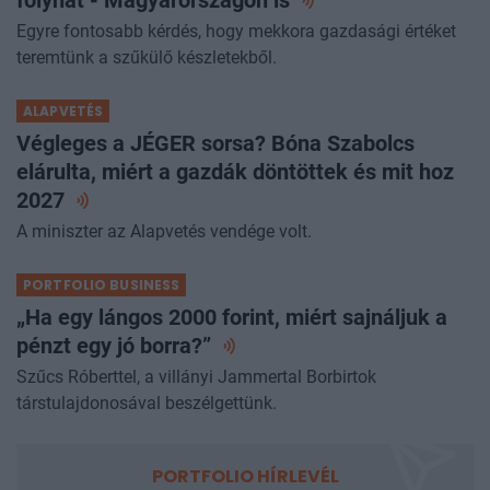
folyhat - Magyarországon
is
Egyre fontosabb kérdés, hogy mekkora gazdasági értéket
teremtünk a szűkülő készletekből.
ALAPVETÉS
Végleges a JÉGER sorsa? Bóna Szabolcs
elárulta, miért a gazdák döntöttek és mit hoz
2027
A miniszter az Alapvetés vendége volt.
PORTFOLIO BUSINESS
„Ha egy lángos 2000 forint, miért sajnáljuk a
pénzt egy jó
borra?”
Szűcs Róberttel, a villányi Jammertal Borbirtok
társtulajdonosával beszélgettünk.