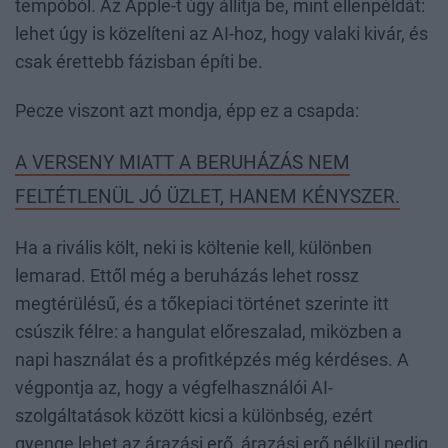
tempóból. Az Apple-t úgy állítja be, mint ellenpéldát:
lehet úgy is közelíteni az AI-hoz, hogy valaki kivár, és
csak érettebb fázisban építi be.
Pecze viszont azt mondja, épp ez a csapda:
A VERSENY MIATT A BERUHÁZÁS NEM
FELTÉTLENÜL JÓ ÜZLET, HANEM KÉNYSZER.
Ha a rivális költ, neki is költenie kell, különben
lemarad. Ettől még a beruházás lehet rossz
megtérülésű, és a tőkepiaci történet szerinte itt
csúszik félre: a hangulat előreszalad, miközben a
napi használat és a profitképzés még kérdéses. A
végpontja az, hogy a végfelhasználói AI-
szolgáltatások között kicsi a különbség, ezért
gyenge lehet az árazási erő, árazási erő nélkül pedig