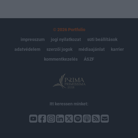
rendezvényértesítőnkre!
© 2026 Portfolio
impresszum
jogi nyilatkozat
süti beállítások
adatvédelem
szerzői jogok
médiaajánlat
karrier
kommentkezelés
ÁSZF
Itt keressen minket: