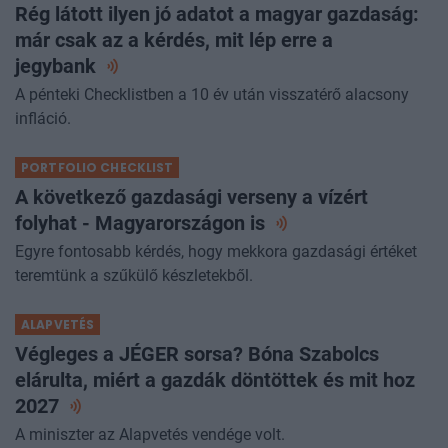
Rég látott ilyen jó adatot a magyar gazdaság:
már csak az a kérdés, mit lép erre a
jegybank
A pénteki Checklistben a 10 év után visszatérő alacsony
infláció.
PORTFOLIO CHECKLIST
A következő gazdasági verseny a vízért
folyhat - Magyarországon
is
Egyre fontosabb kérdés, hogy mekkora gazdasági értéket
teremtünk a szűkülő készletekből.
ALAPVETÉS
Végleges a JÉGER sorsa? Bóna Szabolcs
elárulta, miért a gazdák döntöttek és mit hoz
2027
A miniszter az Alapvetés vendége volt.