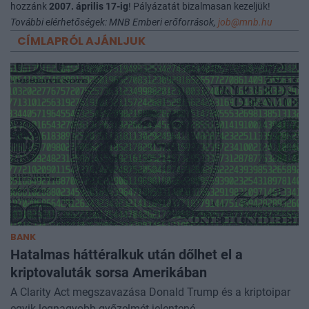
hozzánk
2007. április 17-ig
! Pályázatát bizalmasan kezeljük!
További elérhetőségek: MNB Emberi erőforrások,
job@mnb.hu
CÍMLAPRÓL AJÁNLJUK
BANK
Hatalmas háttéralkuk után dőlhet el a
kriptovaluták sorsa Amerikában
A Clarity Act megszavazása Donald Trump és a kriptoipar
egyik legnagyobb győzelmét jelentené.