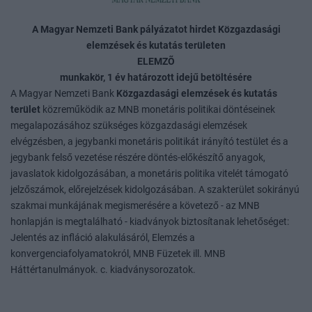
A Magyar Nemzeti Bank pályázatot hirdet Közgazdasági
elemzések és kutatás területen
ELEMZÕ
munkakör, 1 év határozott idejű betöltésére
A Magyar Nemzeti Bank
Közgazdasági elemzések és kutatás
terület
közreműködik az MNB monetáris politikai döntéseinek
megalapozásához szükséges közgazdasági elemzések
elvégzésben, a jegybanki monetáris politikát irányító testület és a
jegybank felső vezetése részére döntés-előkészítő anyagok,
javaslatok kidolgozásában, a monetáris politika vitelét támogató
jelzőszámok, előrejelzések kidolgozásában. A szakterület sokirányú
szakmai munkájának megismerésére a követező - az MNB
honlapján is megtalálható - kiadványok biztosítanak lehetőséget:
Jelentés az infláció alakulásáról, Elemzés a
konvergenciafolyamatokról, MNB Füzetek ill. MNB
Háttértanulmányok. c. kiadványsorozatok.