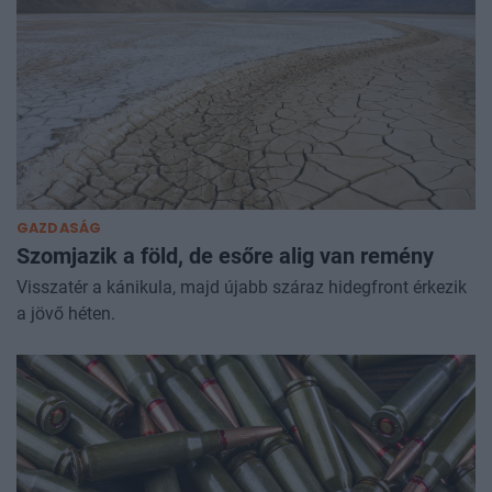
GAZDASÁG
Szomjazik a föld, de esőre alig van remény
Visszatér a kánikula, majd újabb száraz hidegfront érkezik
a jövő héten.