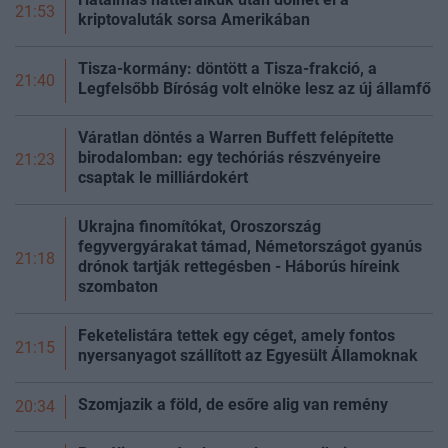
21:53
kriptovaluták sorsa Amerikában
Tisza-kormány: döntött a Tisza-frakció, a
21:40
Legfelsőbb Bíróság volt elnöke lesz az új
államfő
Váratlan döntés a Warren Buffett felépítette
birodalomban: egy techóriás részvényeire
21:23
csaptak le milliárdokért
Ukrajna finomítókat, Oroszország
fegyvergyárakat támad, Németországot gyanús
21:18
drónok tartják rettegésben - Háborús híreink
szombaton
Feketelistára tettek egy céget, amely fontos
21:15
nyersanyagot szállított az Egyesült Államoknak
Szomjazik a föld, de esőre alig van remény
20:34