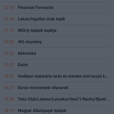
22:25
Financial Forecasts
21:54
Lakás/Ingatlan árak topik
21:14
MOLly tulajok topikja
20:59
4IG részvény
20:22
Akkocska
19:57
Ezüst
18:52
Hadiipar-nukleáris-urán és minden ami hozzá kapcsolódik
18:37
Eurós részvények vitasarok
18:35
Toka Club/Labanc/Laruska/Vica71/Nacky/Bpali/Oldrider/Josefernando/Mcbull/Kawaszabi
18:19
Magyar Állampapír tulajok