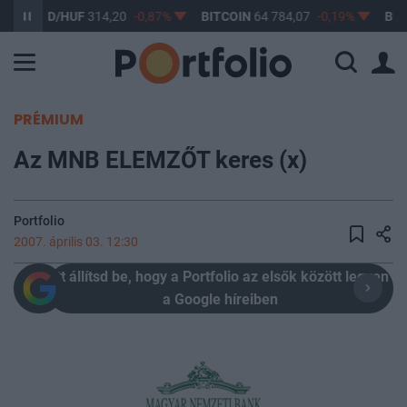
USD/HUF
314,20
-0,87%
BITCOIN
64 784,07
-0,19%
BUX
148 
PRÉMIUM
Az MNB ELEMZŐT keres (x)
Portfolio
2007. április 03. 12:30
Itt állítsd be, hogy a Portfolio az elsők között legyen
a Google híreiben