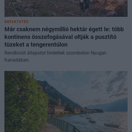
BEFEKTETÉS
Már csaknem négymillió hektár égett le: több
kontinens összefogásával oltják a pusztító
tüzeket a tengerentúlon
Rendkívüli állapotot hirdettek szombaton Nyugat-
Kanadában.