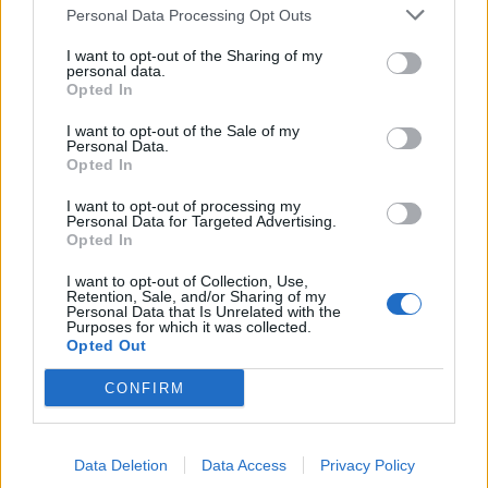
Personal Data Processing Opt Outs
KONYHAKONTROLLING
Csúcsidőben drágább áram?
I want to opt-out of the Sharing of my
personal data.
A közgazdaságtannak vannak olyan területei, amik elsőre
Opted In
felháborítóan hangzanak, de jobban megnézve
összességében jobb kimenethez vezetnek. Az igaz, hogy
I want to opt-out of the Sale of my
Personal Data.
KASZA ELLIOTT-TAL
némi kellemetlenséggel is járnak. Az
Opted In
Clorox Company - elemzés
I want to opt-out of processing my
Van néhány Clorox részvényem az osztalék portfóliómban,
Personal Data for Targeted Advertising.
mert 48 éves osztalékemelési múltja van, és 2025 végén
Opted In
úgy láttam, hogy jó áron meg tudom venni ezt a majdnem
I want to opt-out of Collection, Use,
HOLDBLOG
dividend king-et. Azt
Retention, Sale, and/or Sharing of my
Personal Data that Is Unrelated with the
Kevesebb alkoholt iszunk, mint a régió, a
Purposes for which it was collected.
következmények terén viszont az élbolyban
Opted Out
vagyunk
CONFIRM
Lehet, hogy nem azok isznak a legtöbbet, akikről a
statisztikák ezt állítják - és az sem biztos, hogy a kevesebb
elfogyasztott alkohol kisebb társadalmi kárral... The post
Data Deletion
Data Access
Privacy Policy
HOLDBLOG
Kevesebb alkoholt iszunk