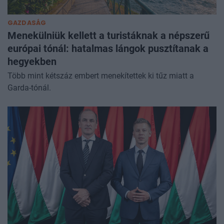
GAZDASÁG
Menekülniük kellett a turistáknak a népszerű
európai tónál: hatalmas lángok pusztítanak a
hegyekben
Több mint kétszáz embert menekítettek ki tűz miatt a
Garda-tónál.