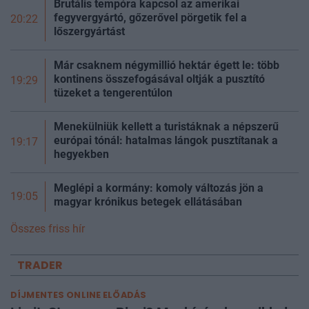
Brutális tempóra kapcsol az amerikai
fegyvergyártó, gőzerővel pörgetik fel a
20:22
lőszergyártást
Már csaknem négymillió hektár égett le: több
kontinens összefogásával oltják a pusztító
19:29
tüzeket a tengerentúlon
Menekülniük kellett a turistáknak a népszerű
európai tónál: hatalmas lángok pusztítanak a
19:17
hegyekben
Meglépi a kormány: komoly változás jön a
19:05
magyar krónikus betegek ellátásában
Összes friss hír
TRADER
DÍJMENTES ONLINE ELŐADÁS