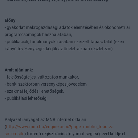
Előny:
- gyakorlat makrogazdasági adatok elemzésében és ökonometriai
programcsomagok használatában,
- publikációk, tanulmányok írásában szerzett tapasztalat (ezen
irányú tevékenységet kérjük az önéletrajzban részletezni)
Amit ajánlunk:
- felelősségteljes, változatos munkakör,
- banki szektorban versenyképes jövedelem,
- szakmai fejlődési lehetőségek,
- publikálási lehetőség
Pályázati anyagát az MNB internet oldalán
(
http://www.mnb.hu/engine.aspx?page=mnbhu_toborza
smicrosite
) történő regisztrációs folyamat segítségével küldje el