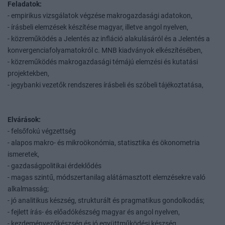
Feladatok:
- empirikus vizsgálatok végzése makrogazdasági adatokon,
- írásbeli elemzések készítése magyar, illetve angol nyelven,
- közreműködés a Jelentés az infláció alakulásáról és a Jelentés a
konvergenciafolyamatokról c. MNB kiadványok elkészítésében,
- közreműködés makrogazdasági témájú elemzési és kutatási
projektekben,
- jegybanki vezetők rendszeres írásbeli és szóbeli tájékoztatása,
Elvárások:
- felsőfokú végzettség
- alapos makro- és mikroökonómia, statisztika és ökonometria
ismeretek,
- gazdaságpolitikai érdeklődés
- magas szintű, módszertanilag alátámasztott elemzésekre való
alkalmasság;
- jó analitikus készség, strukturált és pragmatikus gondolkodás;
- fejlett írás- és előadókészség magyar és angol nyelven,
- kezdeményezőkészség és jó együttműködési készség