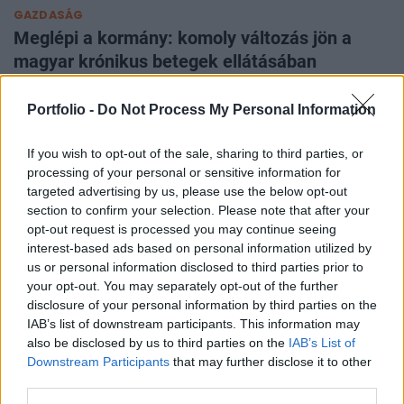
GAZDASÁG
Meglépi a kormány: komoly változás jön a
magyar krónikus betegek ellátásában
27 milliárd forint uniós támogatást fordítanak a programra.
Portfolio -
Do Not Process My Personal Information
PORTFOLIO BLOGGER
BANKMONITOR
If you wish to opt-out of the sale, sharing to third parties, or
processing of your personal or sensitive information for
Otthon Start: visszaszáll a kamatversenybe az
targeted advertising by us, please use the below opt-out
UniCredit Bank
section to confirm your selection. Please note that after your
Augusztus 10-tól 2,89 százalékos kamat mellett kínálja az
opt-out request is processed you may continue seeing
Otthon Start hitelt az UniCredit Bank, ez jelentős
interest-based ads based on personal information utilized by
megtakarítást jelenthet a standard évi 3 százalékos
us or personal information disclosed to third parties prior to
CHIKANSPLANET
your opt-out. You may separately opt-out of the further
kamathoz képest. De arról sem s
disclosure of your personal information by third parties on the
A városok egyik legjobb klímafegyvere a fa, de a
IAB’s list of downstream participants. This information may
legtöbb helyen még mindig nem ültetnek eleget
also be disclosed by us to third parties on the
IAB’s List of
A városi hőségnek évente 350 ezren esnek áldozatául. Két
Downstream Participants
that may further disclose it to other
friss kutatás egybehangzó eredménye szerint a fakorona
third parties.
akár a városi hőszigethatás felét is semlegesítheti