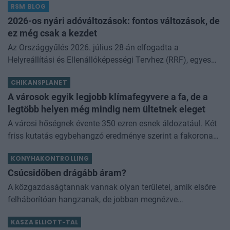
RSM BLOG
kamathoz képest. De arról sem s
2026-os nyári adóváltozások: fontos változások, de
ez még csak a kezdet
Az Országgyűlés 2026. július 28-án elfogadta a
Helyreállítási és Ellenállóképességi Tervhez (RRF), egyes
kormányprogramokhoz és kormányhatározatokhoz
CHIKANSPLANET
kapcsolódó adóintézkedésekről, v
A városok egyik legjobb klímafegyvere a fa, de a
legtöbb helyen még mindig nem ültetnek eleget
A városi hőségnek évente 350 ezren esnek áldozatául. Két
friss kutatás egybehangzó eredménye szerint a fakorona
akár a városi hőszigethatás felét is semlegesítheti
KONYHAKONTROLLING
Csúcsidőben drágább áram?
A közgazdaságtannak vannak olyan területei, amik elsőre
felháborítóan hangzanak, de jobban megnézve
összességében jobb kimenethez vezetnek. Az igaz, hogy
KASZA ELLIOTT-TAL
némi kellemetlenséggel is járnak. Az