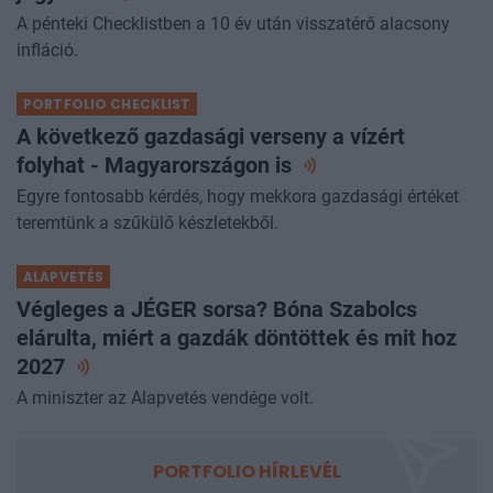
jegybank
A pénteki Checklistben a 10 év után visszatérő alacsony
infláció.
PORTFOLIO CHECKLIST
A következő gazdasági verseny a vízért
folyhat - Magyarországon
is
Egyre fontosabb kérdés, hogy mekkora gazdasági értéket
teremtünk a szűkülő készletekből.
ALAPVETÉS
Végleges a JÉGER sorsa? Bóna Szabolcs
elárulta, miért a gazdák döntöttek és mit hoz
2027
A miniszter az Alapvetés vendége volt.
PORTFOLIO HÍRLEVÉL