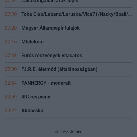
07:34
Lakás/Ingatlan árak topik
07:20
Toka Club/Labanc/Laruska/Vica71/Nacky/Bpali/Oldrider/Josefernando/Mcbull/Kawaszabi
07:20
Magyar Állampapír tulajok
07:16
Mtelekom
07:01
Eurós részvények vitasarok
07:00
F.I.R.E. életmód (általánosságban)
02:54
PANNERGY - moderalt
20:59
4IG részvény
20:22
Akkocska