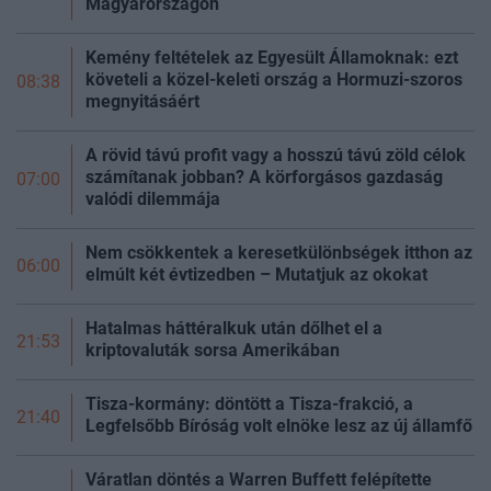
Magyarországon
Kemény feltételek az Egyesült Államoknak: ezt
követeli a közel-keleti ország a Hormuzi-szoros
08:38
megnyitásáért
A rövid távú profit vagy a hosszú távú zöld célok
számítanak jobban? A körforgásos gazdaság
07:00
valódi dilemmája
Nem csökkentek a keresetkülönbségek itthon az
06:00
elmúlt két évtizedben – Mutatjuk az okokat
Hatalmas háttéralkuk után dőlhet el a
21:53
kriptovaluták sorsa Amerikában
Tisza-kormány: döntött a Tisza-frakció, a
21:40
Legfelsőbb Bíróság volt elnöke lesz az új
államfő
Váratlan döntés a Warren Buffett felépítette