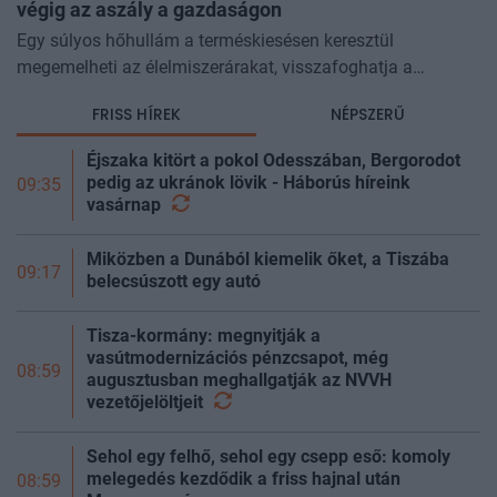
végig az aszály a gazdaságon
Egy súlyos hőhullám a terméskiesésen keresztül
megemelheti az élelmiszerárakat, visszafoghatja a
gazdasági növekedést, ronthatja a termelékenységet, sőt
FRISS HÍREK
NÉPSZERŰ
még az állam finanszírozását is m
Éjszaka kitört a pokol Odesszában, Bergorodot
pedig az ukránok lövik - Háborús híreink
09:35
vasárnap
Miközben a Dunából kiemelik őket, a Tiszába
09:17
belecsúszott egy autó
Tisza-kormány: megnyitják a
vasútmodernizációs pénzcsapot, még
08:59
augusztusban meghallgatják az NVVH
vezetőjelöltjeit
Sehol egy felhő, sehol egy csepp eső: komoly
melegedés kezdődik a friss hajnal után
08:59