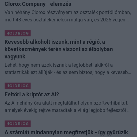
Clorox Company - elemzés
Van néhány Clorox részvényem az osztalék portfóliómban,
mert 48 éves osztalékemelési múltja van, és 2025 végén
úgy láttam, hogy jó áron meg tudom venni ezt a majdnem
HOLDBLOG
dividend king-et. Azt
Kevesebb alkoholt iszunk, mint a régió, a
következmények terén viszont az élbolyban
vagyunk
Lehet, hogy nem azok isznak a legtöbbet, akikről a
statisztikák ezt állítják - és az sem biztos, hogy a kevesebb
elfogyasztott alkohol kisebb társadalmi kárral... The post
HOLDBLOG
Kevesebb alkoholt iszunk
Feltöri a kriptót az AI?
Az AI néhány óra alatt megtalálhat olyan szoftverhibákat,
amelyek évekig rejtve maradtak a világ legjobb fejlesztői és
biztonsági szakemberei előtt. A kriptovilágban ennek
HOLDBLOG
különösen nagy...
A számlát mindannyian megfizetjük - így gyűrűzik