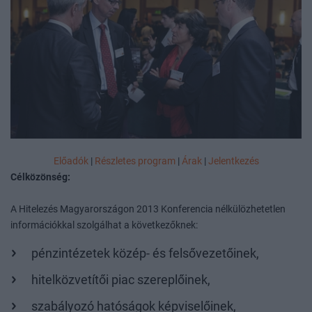
Előadók
|
Részletes program
|
Árak
|
Jelentkezés
Célközönség:
A Hitelezés Magyarországon 2013 Konferencia nélkülözhetetlen
információkkal szolgálhat a következőknek:
pénzintézetek közép- és felsővezetőinek,
hitelközvetítői piac szereplőinek,
szabályozó hatóságok képviselőinek,