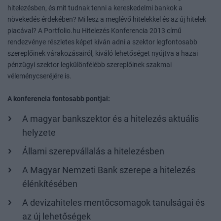
hitelezésben, és mit tudnak tenni a kereskedelmi bankok a
növekedés érdekében? Mi lesz a meglévő hitelekkel és az új hitelek
piacával? A Portfolio.hu Hitelezés Konferencia 2013 című
rendezvénye részletes képet kíván adni a szektor legfontosabb
szereplőinek várakozásairól, kiváló lehetőséget nyújtva a hazai
pénzügyi szektor legkülönfélébb szereplőinek szakmai
véleménycseréjére is.
A konferencia fontosabb pontjai:
A magyar bankszektor és a hitelezés aktuális
helyzete
Állami szerepvállalás a hitelezésben
A Magyar Nemzeti Bank szerepe a hitelezés
élénkítésében
A devizahiteles mentőcsomagok tanulságai és
az új lehetőségek