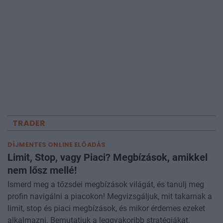
TRADER
DÍJMENTES ONLINE ELŐADÁS
Limit, Stop, vagy Piaci? Megbízások, amikkel
nem lősz mellé!
Ismerd meg a tőzsdei megbízások világát, és tanulj meg
profin navigálni a piacokon! Megvizsgáljuk, mit takarnak a
limit, stop és piaci megbízások, és mikor érdemes ezeket