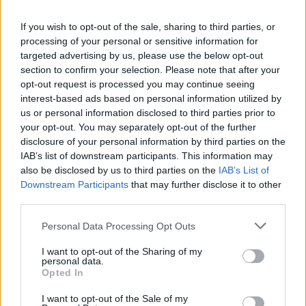
If you wish to opt-out of the sale, sharing to third parties, or
processing of your personal or sensitive information for
targeted advertising by us, please use the below opt-out
section to confirm your selection. Please note that after your
opt-out request is processed you may continue seeing
interest-based ads based on personal information utilized by
us or personal information disclosed to third parties prior to
your opt-out. You may separately opt-out of the further
disclosure of your personal information by third parties on the
IAB’s list of downstream participants. This information may
GAZDASÁG
also be disclosed by us to third parties on the
IAB’s List of
Szomjazik a föld, de esőre alig van remény
Downstream Participants
that may further disclose it to other
third parties.
Visszatér a kánikula, majd újabb száraz hidegfront érkezik
a jövő héten.
Personal Data Processing Opt Outs
I want to opt-out of the Sharing of my
personal data.
Opted In
I want to opt-out of the Sale of my