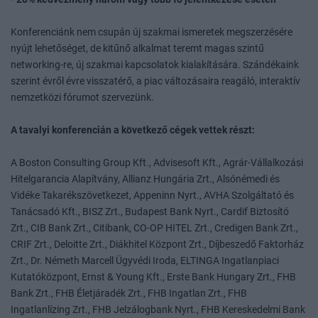
Konferenciánk nem csupán új szakmai ismeretek megszerzésére
nyújt lehetőséget, de kitűnő alkalmat teremt magas szintű
networking-re, új szakmai kapcsolatok kialakítására. Szándékaink
szerint évről évre visszatérő, a piac változásaira reagáló, interaktív
nemzetközi fórumot szervezünk.
A tavalyi konferencián a következő cégek vettek részt:
A Boston Consulting Group Kft., Advisesoft Kft., Agrár-Vállalkozási
Hitelgarancia Alapítvány, Allianz Hungária Zrt., Alsónémedi és
Vidéke Takarékszövetkezet, Appeninn Nyrt., AVHA Szolgáltató és
Tanácsadó Kft., BISZ Zrt., Budapest Bank Nyrt., Cardif Biztosító
Zrt., CIB Bank Zrt., Citibank, CO-OP HITEL Zrt., Credigen Bank Zrt.,
CRIF Zrt., Deloitte Zrt., Diákhitel Központ Zrt., Díjbeszedő Faktorház
Zrt., Dr. Németh Marcell Ügyvédi Iroda, ELTINGA Ingatlanpiaci
Kutatóközpont, Ernst & Young Kft., Erste Bank Hungary Zrt., FHB
Bank Zrt., FHB Életjáradék Zrt., FHB Ingatlan Zrt., FHB
Ingatlanlízing Zrt., FHB Jelzálogbank Nyrt., FHB Kereskedelmi Bank