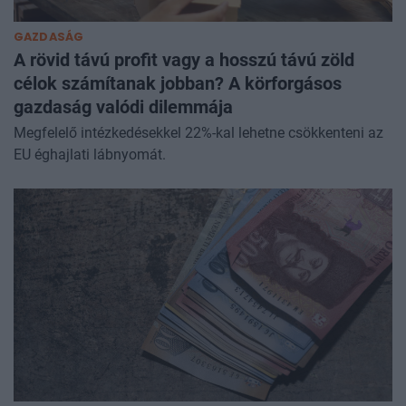
GAZDASÁG
A rövid távú profit vagy a hosszú távú zöld
célok számítanak jobban? A körforgásos
gazdaság valódi dilemmája
Megfelelő intézkedésekkel 22%-kal lehetne csökkenteni az
EU éghajlati lábnyomát.