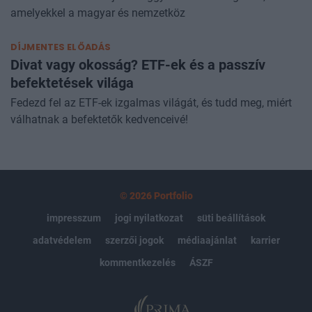
alkalmazni. Bemutatjuk a leggyakoribb stratégiákat,
amelyekkel a magyar és nemzetköz
DÍJMENTES ELŐADÁS
Divat vagy okosság? ETF-ek és a passzív
befektetések világa
Fedezd fel az ETF-ek izgalmas világát, és tudd meg, miért
válhatnak a befektetők kedvenceivé!
© 2026 Portfolio
impresszum
jogi nyilatkozat
süti beállítások
adatvédelem
szerzői jogok
médiaajánlat
karrier
kommentkezelés
ÁSZF