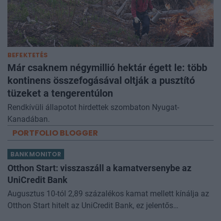
BEFEKTETÉS
Már csaknem négymillió hektár égett le: több
kontinens összefogásával oltják a pusztító
tüzeket a tengerentúlon
Rendkívüli állapotot hirdettek szombaton Nyugat-
Kanadában.
PORTFOLIO BLOGGER
BANKMONITOR
Otthon Start: visszaszáll a kamatversenybe az
UniCredit Bank
Augusztus 10-tól 2,89 százalékos kamat mellett kínálja az
Otthon Start hitelt az UniCredit Bank, ez jelentős
megtakarítást jelenthet a standard évi 3 százalékos