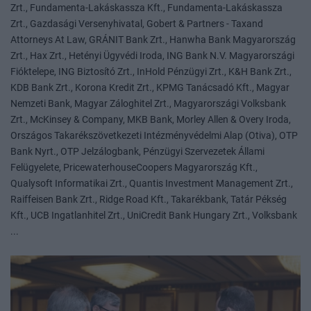
Zrt., Fundamenta-Lakáskassza Kft., Fundamenta-Lakáskassza
Zrt., Gazdasági Versenyhivatal, Gobert & Partners - Taxand
Attorneys At Law, GRÁNIT Bank Zrt., Hanwha Bank Magyarország
Zrt., Hax Zrt., Hetényi Ügyvédi Iroda, ING Bank N.V. Magyarországi
Fióktelepe, ING Biztosító Zrt., InHold Pénzügyi Zrt., K&H Bank Zrt.,
KDB Bank Zrt., Korona Kredit Zrt., KPMG Tanácsadó Kft., Magyar
Nemzeti Bank, Magyar Záloghitel Zrt., Magyarországi Volksbank
Zrt., McKinsey & Company, MKB Bank, Morley Allen & Overy Iroda,
Országos Takarékszövetkezeti Intézményvédelmi Alap (Otiva), OTP
Bank Nyrt., OTP Jelzálogbank, Pénzügyi Szervezetek Állami
Felügyelete, PricewaterhouseCoopers Magyarország Kft.,
Qualysoft Informatikai Zrt., Quantis Investment Management Zrt.,
Raiffeisen Bank Zrt., Ridge Road Kft., Takarékbank, Tatár Pékség
Kft., UCB Ingatlanhitel Zrt., UniCredit Bank Hungary Zrt., Volksbank
...