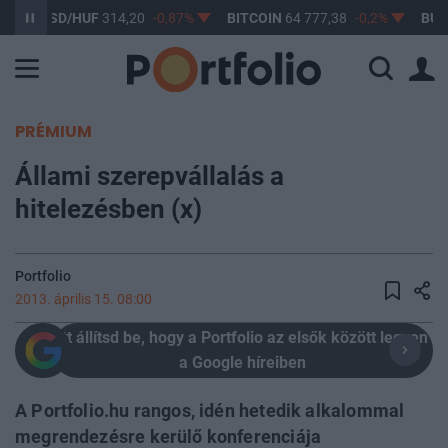
USD/HUF
314,20
-0,87%
BITCOIN
64 777,38
-0,2%
BUX
148 6
PRÉMIUM
Állami szerepvállalás a
hitelezésben (x)
Portfolio
2013. április 15. 08:00
Itt állítsd be, hogy a Portfolio az elsők között legyen
a Google híreiben
A Portfolio.hu rangos, idén hetedik alkalommal
megrendezésre kerülő konferenciája