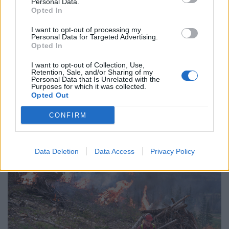
Personal Data.
Opted In
I want to opt-out of processing my
Personal Data for Targeted Advertising.
Opted In
I want to opt-out of Collection, Use,
Retention, Sale, and/or Sharing of my
Personal Data that Is Unrelated with the
GLOBÁL
Purposes for which it was collected.
Brutális tempóra kapcsol az amerikai
Opted Out
fegyvergyártó, gőzerővel pörgetik fel a
CONFIRM
lőszergyártást
Az amerikai kormánnyal kötött szerződések nyomán.
Data Deletion
Data Access
Privacy Policy