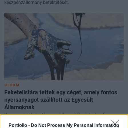
készpénzállomány befektetését.
GLOBÁL
Feketelistára tettek egy céget, amely fontos
nyersanyagot szállított az Egyesült
Államoknak
Kegyvesztett lett a Venezuelában aktív olajmágnás.
Portfolio -
Do Not Process My Personal Information