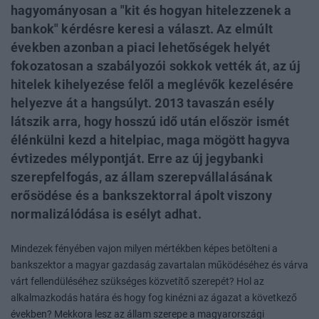
hagyományosan a "kit és hogyan hitelezzenek a
bankok" kérdésre keresi a választ. Az elmúlt
években azonban a piaci lehetőségek helyét
fokozatosan a szabályozói sokkok vették át, az új
hitelek kihelyezése felől a meglévők kezelésére
helyezve át a hangsúlyt. 2013 tavaszán esély
látszik arra, hogy hosszú idő után először ismét
élénkülni kezd a hitelpiac, maga mögött hagyva
évtizedes mélypontját. Erre az új jegybanki
szerepfelfogás, az állam szerepvállalásának
erősödése és a bankszektorral ápolt viszony
normalizálódása is esélyt adhat.
Mindezek fényében vajon milyen mértékben képes betölteni a
bankszektor a magyar gazdaság zavartalan működéséhez és várva
várt fellendüléséhez szükséges közvetítő szerepét? Hol az
alkalmazkodás határa és hogy fog kinézni az ágazat a következő
években? Mekkora lesz az állam szerepe a magyarországi