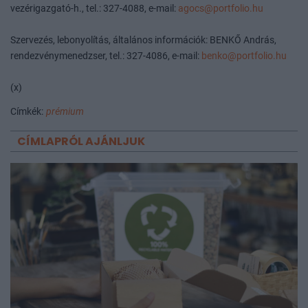
vezérigazgató-h., tel.: 327-4088, e-mail:
agocs@portfolio.hu
Szervezés, lebonyolítás, általános információk: BENKŐ András,
rendezvénymenedzser, tel.: 327-4086, e-mail:
benko@portfolio.hu
(x)
Címkék:
prémium
CÍMLAPRÓL AJÁNLJUK