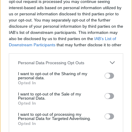
Otthon Start hitelt az UniCredit Bank, ez jelentős
opt-out request is processed you may continue seeing
megtakarítást jelenthet a standard évi 3 százalékos
interest-based ads based on personal information utilized by
RSM BLOG
kamathoz képest. De arról sem s
us or personal information disclosed to third parties prior to
your opt-out. You may separately opt-out of the further
2026-os nyári adóváltozások: fontos változások, de
disclosure of your personal information by third parties on the
ez még csak a kezdet
IAB’s list of downstream participants. This information may
Az Országgyűlés 2026. július 28-án elfogadta a
also be disclosed by us to third parties on the
IAB’s List of
Helyreállítási és Ellenállóképességi Tervhez (RRF), egyes
Downstream Participants
that may further disclose it to other
kormányprogramokhoz és kormányhatározatokhoz
third parties.
CHIKANSPLANET
kapcsolódó adóintézkedésekről, v
Personal Data Processing Opt Outs
A városok egyik legjobb klímafegyvere a fa, de a
legtöbb helyen még mindig nem ültetnek eleget
I want to opt-out of the Sharing of my
personal data.
A városi hőségnek évente 350 ezren esnek áldozatául. Két
Opted In
friss kutatás egybehangzó eredménye szerint a fakorona
akár a városi hőszigethatás felét is semlegesítheti
I want to opt-out of the Sale of my
Personal Data.
KONYHAKONTROLLING
Opted In
Csúcsidőben drágább áram?
I want to opt-out of processing my
A közgazdaságtannak vannak olyan területei, amik elsőre
Personal Data for Targeted Advertising.
felháborítóan hangzanak, de jobban megnézve
Opted In
összességében jobb kimenethez vezetnek. Az igaz, hogy