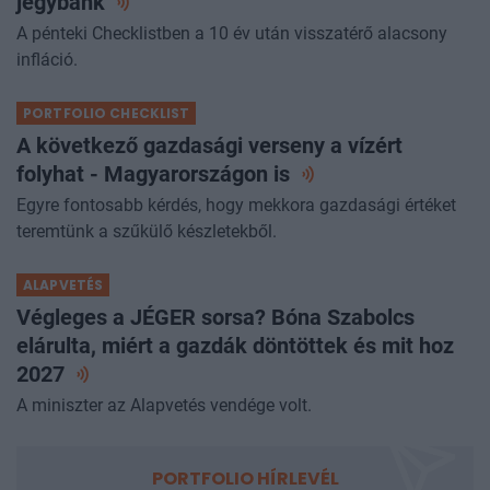
jegybank
A pénteki Checklistben a 10 év után visszatérő alacsony
infláció.
PORTFOLIO CHECKLIST
A következő gazdasági verseny a vízért
folyhat - Magyarországon
is
Egyre fontosabb kérdés, hogy mekkora gazdasági értéket
teremtünk a szűkülő készletekből.
ALAPVETÉS
Végleges a JÉGER sorsa? Bóna Szabolcs
elárulta, miért a gazdák döntöttek és mit hoz
2027
A miniszter az Alapvetés vendége volt.
PORTFOLIO HÍRLEVÉL