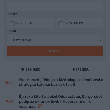
Időszak
–
Rovat
Keresés
FRISS HÍREK
NÉPSZERŰ
Oroszország feladja a kizárólagos ellenőrzést a
15:50
stratégiai katonai bázisok felett
Éjszaka kitört a pokol Odesszában, Bergorodot
pedig az ukránok lövik - Háborús híreink
15:45
vasárnap