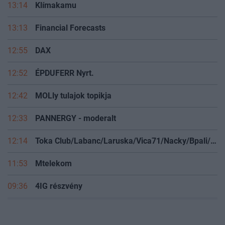
13:14
Klímakamu
13:13
Financial Forecasts
12:55
DAX
12:52
ÉPDUFERR Nyrt.
12:42
MOLly tulajok topikja
12:33
PANNERGY - moderalt
12:14
Toka Club/Labanc/Laruska/Vica71/Nacky/Bpali/Oldrider/Josefernando/Mcbull/Kawaszabi
11:53
Mtelekom
09:36
4IG részvény