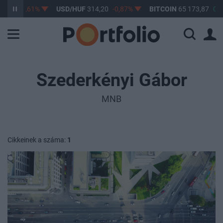
,17
-0,61%
USD/HUF
314,20
-0,87%
BITCOIN
65 173,87
0,41
Szederkényi Gábor
MNB
Cikkeinek a száma:
1