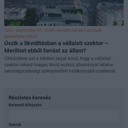
2021. szeptember 03. 10:49 |
Horváth Dániel
,
Kuti Zsolt
,
Szederkényi Gábor
Úszik a likviditásban a vállalati szektor –
Meríthet ebből forrást az állam?
Cikkünkben azt a kérdést járjuk körül, hogy a vállalati
szektor rekord magas likvid eszköz állományát lehet-e
nemzetgazdasági szempontból hatékonyabb szerkezet
irányába terelni. Következtetésünk szerint érdemes
megfontolni egy olyan állampapír-konstrukció
kidolgozását, amely végeredményben a vállalatok, a
bankok és az állam számára is a jelenleginél kedvezőbb
Részletes keresés
helyzetet teremt.
Keresett kifejezés
Szerző