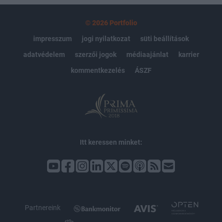
© 2026 Portfolio
impresszum
jogi nyilatkozat
süti beállítások
adatvédelem
szerzői jogok
médiaajánlat
karrier
kommentkezelés
ÁSZF
Itt keressen minket:
Partnereink