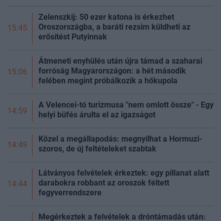
Zelenszkij: 50 ezer katona is érkezhet
Oroszországba, a baráti rezsim küldheti az
15:45
erősítést Putyinnak
Átmeneti enyhülés után újra támad a szaharai
forróság Magyarországon: a hét második
15:06
felében megint próbálkozik a hőkupola
A Velencei-tó turizmusa "nem omlott össze" - Egy
14:59
helyi büfés árulta el az igazságot
Közel a megállapodás: megnyílhat a Hormuzi-
14:49
szoros, de új feltételeket szabtak
Látványos felvételek érkeztek: egy pillanat alatt
darabokra robbant az oroszok féltett
14:44
fegyverrendszere
Megérkeztek a felvételek a dróntámadás után: