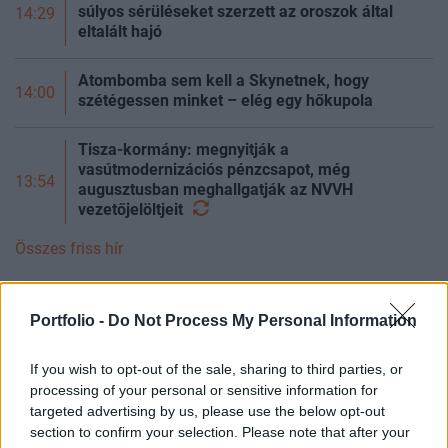
súlyos sérüléseket szerzett az oroszok által
14:29
eltalált hajó
Atombomba sem kell a Skynetnek, hogy
14:00
szétégessen minket – elég egy hőkupola
Tisza-kormány: megnyitják a
vasútmodernizációs pénzcsapot, még
13:54
augusztusban meghallgatják az NVVH
vezetőjelöltjeit
Összes friss hír
PORTFOLIO BLOGGER
Portfolio -
Do Not Process My Personal Information
BANKMONITOR
If you wish to opt-out of the sale, sharing to third parties, or
Otthon Start: visszaszáll a kamatversenybe az
processing of your personal or sensitive information for
UniCredit Bank
targeted advertising by us, please use the below opt-out
Augusztus 10-tól 2,89 százalékos kamat mellett kínálja az
section to confirm your selection. Please note that after your