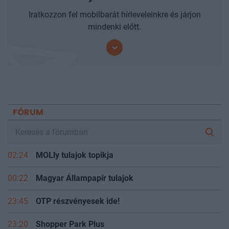
Ne maradjon le a friss hírekről!
Iratkozzon fel mobilbarát hírleveleinkre és járjon
mindenki előtt.
FÓRUM
02:24
MOLly tulajok topikja
00:22
Magyar Állampapír tulajok
23:45
OTP részvényesek ide!