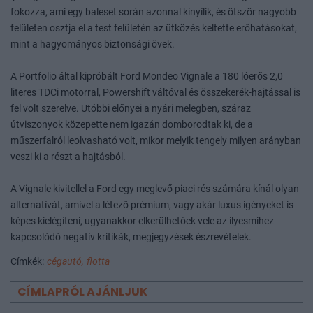
fokozza, ami egy baleset során azonnal kinyílik, és ötször nagyobb
felületen osztja el a test felületén az ütközés keltette erőhatásokat,
mint a hagyományos biztonsági övek.
A Portfolio által kipróbált Ford Mondeo Vignale a 180 lóerős 2,0
literes TDCi motorral, Powershift váltóval és összekerék-hajtással is
fel volt szerelve. Utóbbi előnyei a nyári melegben, száraz
útviszonyok közepette nem igazán domborodtak ki, de a
műszerfalról leolvasható volt, mikor melyik tengely milyen arányban
veszi ki a részt a hajtásból.
A Vignale kivitellel a Ford egy meglevő piaci rés számára kínál olyan
alternatívát, amivel a létező prémium, vagy akár luxus igényeket is
képes kielégíteni, ugyanakkor elkerülhetőek vele az ilyesmihez
kapcsolódó negatív kritikák, megjegyzések észrevételek.
Címkék:
cégautó,
flotta
CÍMLAPRÓL AJÁNLJUK