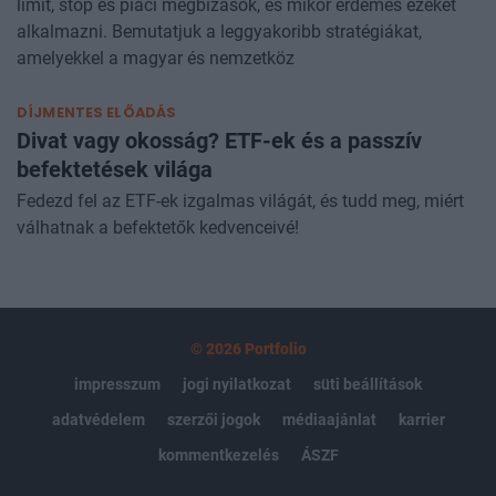
limit, stop és piaci megbízások, és mikor érdemes ezeket
alkalmazni. Bemutatjuk a leggyakoribb stratégiákat,
amelyekkel a magyar és nemzetköz
DÍJMENTES ELŐADÁS
Divat vagy okosság? ETF-ek és a passzív
befektetések világa
Fedezd fel az ETF-ek izgalmas világát, és tudd meg, miért
válhatnak a befektetők kedvenceivé!
© 2026 Portfolio
impresszum
jogi nyilatkozat
süti beállítások
adatvédelem
szerzői jogok
médiaajánlat
karrier
kommentkezelés
ÁSZF