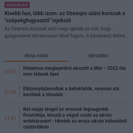
HOLDBLOG
miközben a jelentő
Kisebb has, több izom: az Ozempic utáni korszak a
"szépségfogyasztó" injekció
Az Ozempic-korszak első nagy ígérete az volt, hogy
gyógyszerrel látványosan lehet fogyni. A következő áttörés
az lehet, hogy azt is szabályozhatjuk, miből fogyunk.
Kísérleti géncsendesítő
FRISS HÍREK
NÉPSZERŰ
Hatalmas meglepetést okozott a Mol – 2022 óta
01:05
nem láttunk ilyet
Elbizonytalanodtak a befektetők, nyomás alá
22:06
kerültek a
tőzsdék
Két napja lángol az oroszok legnagyobb
finomítója, készül a végső csata az ukrán
21:51
erődvárosért - Híreink az orosz-ukrán háborúból
csütörtökön