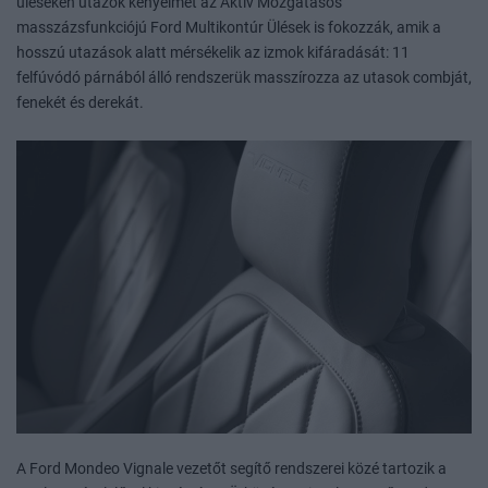
üléseken utazók kényelmét az Aktív Mozgatásos
masszázsfunkciójú Ford Multikontúr Ülések is fokozzák, amik a
hosszú utazások alatt mérsékelik az izmok kifáradását: 11
felfúvódó párnából álló rendszerük masszírozza az utasok combját,
fenekét és derekát.
A Ford Mondeo Vignale vezetőt segítő rendszerei közé tartozik a