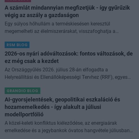
különösen nagy...
A számlát mindannyian megfizetjük - így gyűrűzik
végig az aszály a gazdaságon
Egy súlyos hőhullám a terméskiesésen keresztül
megemelheti az élelmiszerárakat, visszafoghatja a
gazdasági növekedést, ronthatja a termelékenységet, sőt
RSM BLOG
még az állam finanszírozását is m
2026-os nyári adóváltozások: fontos változások, de
ez még csak a kezdet
Az Országgyűlés 2026. július 28-án elfogadta a
Helyreállítási és Ellenállóképességi Tervhez (RRF), egyes
kormányprogramokhoz és kormányhatározatokhoz
GRANDIO BLOG
kapcsolódó adóintézkedésekről, v
AI-gyorsjelentések, geopolitikai eszkaláció és
hozamemelkedés - így alakult a júliusi
modellportfólió
A közel-keleti konfliktus kiéleződése, az energiaárak
emelkedése és a jegybankok óvatos hangvétele júliusban
átírta a piaci képet. A hazai kötvények súlyát növeltük,