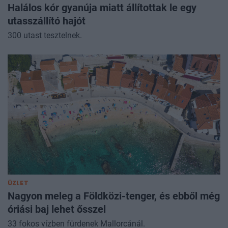
Halálos kór gyanúja miatt állítottak le egy
utasszállító hajót
300 utast tesztelnek.
ÜZLET
Nagyon meleg a Földközi-tenger, és ebből még
óriási baj lehet ősszel
33 fokos vízben fürdenek Mallorcánál.