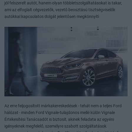
jól felszerelt autót, hanem olyan többletszolgáltatásokat is takar,
ami az elfoglalt cégvezetők, vezető beosztású tisztségviselők
autókkal kapcsolatos dolgát jelentősen megkönnyíti
Az erre feljogosított márkakereskedések - tehát nem a teljes Ford
hálózat - minden Ford Vignale-tulajdonos mellé külön Vignale
Értékesítési Tanácsadót is biztosít, akinek feladata az egyéni
igényeknek megfelelő, személyre szabott szolgáltatások