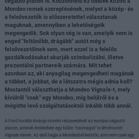
cégautó piacon is. Köszönhető ez többek között a
Mondeo remek szereplésének, melyet a közép- és
a felsővezetők is előszeretettel választanak
maguknak, amennyiben a lehetőségeik
megengedik. Sok olyan cég is van, amelyik nem is
enged "feltűnőbb, drágább" autót még s
felsővezetőinek sem, mert ezzel is a felelős
gazdálkodásukat akarják szimbolizálni, illetve
prezentálni partnereik számára. Mit tehet
azonban az, aki anyagilag megengedheti magának
a többet, a jobbat, de a látszatra mégis adnia kell?
Mostantól választhatja a Mondeo Vignale-t, mely
kívülről "csak" egy Mondeo, míg belülről és a
mögötte levő szolgáltatásoktól inkább több annál.
A Ford tovább kívánja növelni részesedését az európai cégautó
piacon, aminek érdekében egy külön "csomagot" is létrehozott
Vignale néven. Az első tagja a Mondeoból kerül ki, ami nem csak egy