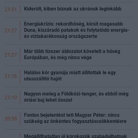
Kiderült, kiben bíznak az ukránok leginkább
21:51
Energiakrízis: rekordhőség, kicsit magasabb
Duna, kiszáradó patakok és folytatódó energia-
21:27
és víztakarékosság
országszerte
Már több tízezer áldozatot követelt a hőség
21:27
Európában, és még nincs vége
Halálos kór gyanúja miatt állítottak le egy
21:16
utasszállító hajót
Nagyon meleg a Földközi-tenger, és ebből még
21:10
óriási baj lehet ősszel
Fontos bejelentést tett Magyar Péter: nincs
20:55
szükség az önkéntes fogyasztáscsökkentésre
Megállíthatatlan új kórokozók szabadulhatnak