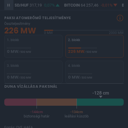
USD/HUF
317,19
0,07%
BITCOIN
64 257,46
-0,01%
BUX
146 
PAKSI ATOMERŐMŰ TELJESÍTMÉNYE
Összteljesítmény
226 MW
0 MW
2000 MW
1. blokk
2. blokk
0 MW
226 MW
/ 500 MW
/ 500 MW
3. blokk
4. blokk
0 MW
0 MW
/ 500 MW
/ 500 MW
DUNA VÍZÁLLÁSA PAKSNÁL
-128 cm
-144cm
-134cm
biztonsági határ
leállási küszöb
Forrás: OVF, HAEA