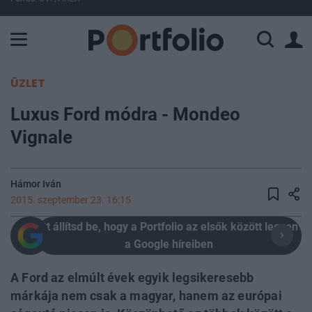
A Paksi Atomerőmű összteljesítménye 226 MW. A Duna vízállá
ÜZLET
Luxus Ford módra - Mondeo
Vignale
Hámor Iván
2015. szeptember 23. 16:15
Itt állítsd be, hogy a Portfolio az elsők között legyen
a Google híreiben
A Ford az elmúlt évek egyik legsikeresebb
márkája nem csak a magyar, hanem az európai