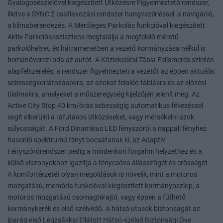
Gyalogosészlelővel kiegészített Ütközésre Figyelmeztető rendszer,
illetve a SYNC 2 csatlakozási rendszer hangvezérléssel, a navigáció,
a klímaberendezés. A Merőleges Parkolás funkcióval kiegészített
Aktív Parkolóasszisztens megtalálja a megfelelő méretű
parkolóhelyet, és hátramenetben a vezető kormányzása nélkül is
bemanőverezi oda az autót. A Közlekedési Tábla Felismerés szintén
alapfelszerelés; a rendszer figyelmezteti a vezetőt az éppen aktuális
sebességkorlátozásokra, az azokat feloldó táblákra és az előzési
tilalmakra, amelyeket a műszeregység kijelzőjén jelenít meg. Az
Active City Stop 40 km/órás sebességig automatikus fékezéssel
segít elkerülni a ráfutásos ütközéseket, vagy mérsékelni azok
súlyosságát. A Ford Dinamikus LED fényszórói a nappali fényhez
hasonló spektrumú fényt bocsátanak ki, az Adaptív
Fényszórórendszer pedig a mindenkori forgalmi helyzethez és a
külső viszonyokhoz igazítja a fénycsóva állásszögét és erősségét
A komfortérzetét olyan megoldások is növelik, mint a motoros
mozgatású, memória funkcióval kiegészített kormányoszlop, a
motoros mozgatású csomagtérajtó, vagy éppen a fűthető
kormánykerék és első szélvédő. A hátsó utasok biztonságát az
iparág első Légzsákkal Ellátott Hátsó-szélső Biztonsági Öve