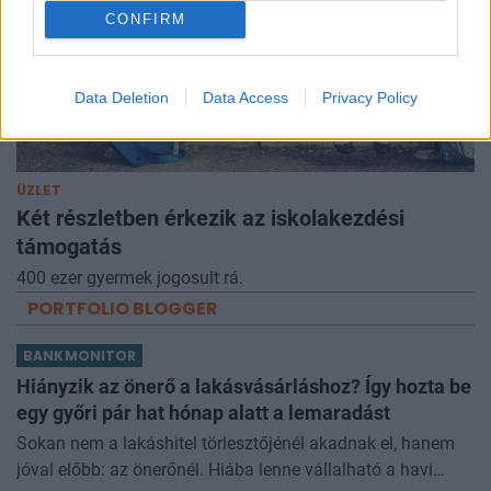
CONFIRM
Data Deletion
Data Access
Privacy Policy
ÜZLET
Két részletben érkezik az iskolakezdési
támogatás
400 ezer gyermek jogosult rá.
PORTFOLIO BLOGGER
BANKMONITOR
Hiányzik az önerő a lakásvásárláshoz? Így hozta be
egy győri pár hat hónap alatt a lemaradást
Sokan nem a lakáshitel törlesztőjénél akadnak el, hanem
jóval előbb: az önerőnél. Hiába lenne vállalható a havi