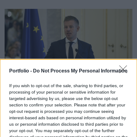
Portfolio -
Do Not Process My Personal Information
If you wish to opt-out of the sale, sharing to third parties, or
GAZDASÁG
processing of your personal or sensitive information for
Fontos bejelentést tett Magyar Péter: nincs
targeted advertising by us, please use the below opt-out
szükség az önkéntes fogyasztáscsökkentésre
section to confirm your selection. Please note that after your
Megvédtük hazánk energiabiztonságát.
opt-out request is processed you may continue seeing
interest-based ads based on personal information utilized by
us or personal information disclosed to third parties prior to
your opt-out. You may separately opt-out of the further
disclosure of your personal information by third parties on the