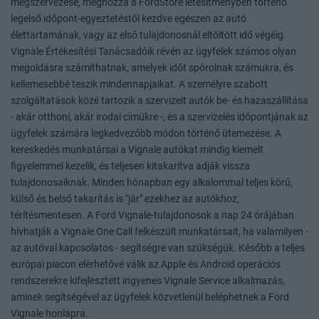
megszervezése, méghozzá a FordStore létesítményben történő
legelső időpont-egyeztetéstől kezdve egészen az autó
élettartamának, vagy az első tulajdonosnál eltöltött idő végéig.
Vignale Értékesítési Tanácsadóik révén az ügyfelek számos olyan
megoldásra számíthatnak, amelyek időt spórolnak számukra, és
kellemesebbé teszik mindennapjaikat. A személyre szabott
szolgáltatások közé tartozik a szervizelt autók be- és hazaszállítása
- akár otthoni, akár irodai címükre -, és a szervizelés időpontjának az
ügyfelek számára legkedvezőbb módon történő ütemezése. A
kereskedés munkatársai a Vignale autókat mindig kiemelt
figyelemmel kezelik, és teljesen kitakarítva adják vissza
tulajdonosaiknak. Minden hónapban egy alkalommal teljes körű,
külső és belső takarítás is "jár" ezekhez az autókhoz,
térítésmentesen. A Ford Vignale-tulajdonosok a nap 24 órájában
hívhatják a Vignale One Call felkészült munkatársait, ha valamilyen -
az autóval kapcsolatos - segítségre van szükségük. Később a teljes
európai piacon elérhetővé válik az Apple és Android operációs
rendszerekre kifejlesztett ingyenes Vignale Service alkalmazás,
aminek segítségével az ügyfelek közvetlenül beléphetnek a Ford
Vignale honlapra.