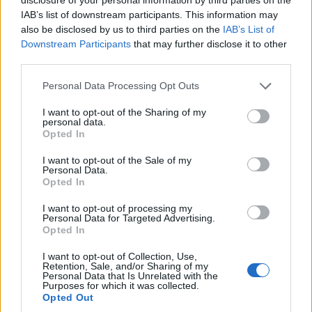
IAB’s list of downstream participants. This information may
also be disclosed by us to third parties on the
IAB’s List of
Downstream Participants
that may further disclose it to other
third parties.
Personal Data Processing Opt Outs
I want to opt-out of the Sharing of my
personal data.
Opted In
GLOBÁL
Megállíthatatlan új kórokozók szabadulhatnak
I want to opt-out of the Sale of my
Personal Data.
el: súlyos veszélyre figyelmeztetnek a
Opted In
szakértők
I want to opt-out of processing my
A mesterséges intelligencia működőképes vírusokat
Personal Data for Targeted Advertising.
Opted In
tervezett.
I want to opt-out of Collection, Use,
Retention, Sale, and/or Sharing of my
Personal Data that Is Unrelated with the
Purposes for which it was collected.
Opted Out