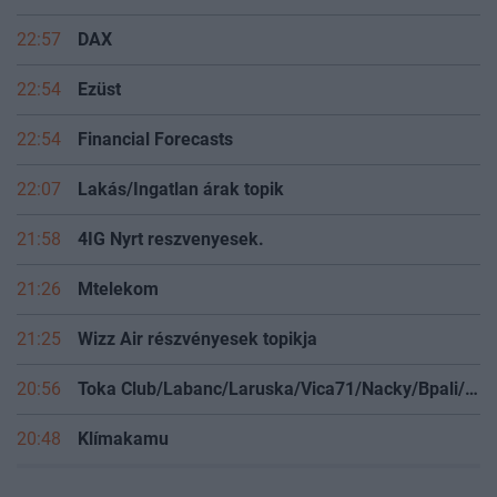
23:20
Shopper Park Plus
22:57
DAX
22:54
Ezüst
22:54
Financial Forecasts
22:07
Lakás/Ingatlan árak topik
21:58
4IG Nyrt reszvenyesek.
21:26
Mtelekom
21:25
Wizz Air részvényesek topikja
20:56
Toka Club/Labanc/Laruska/Vica71/Nacky/Bpali/Oldrider/Josefernando/Mcbull/Kawaszabi
20:48
Klímakamu