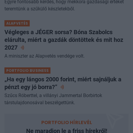
Egyre fontosabb kérdés, hogy mekkora gazdasági értéket
teremtünk a szűkülő készletekből.
ALAPVETÉS
Végleges a JÉGER sorsa? Bóna Szabolcs
elárulta, miért a gazdák döntöttek és mit hoz
2027
A miniszter az Alapvetés vendége volt.
PORTFOLIO BUSINESS
„Ha egy lángos 2000 forint, miért sajnáljuk a
pénzt egy jó
borra?”
Szűcs Róberttel, a villányi Jammertal Borbirtok
társtulajdonosával beszélgettünk.
PORTFOLIO HÍRLEVÉL