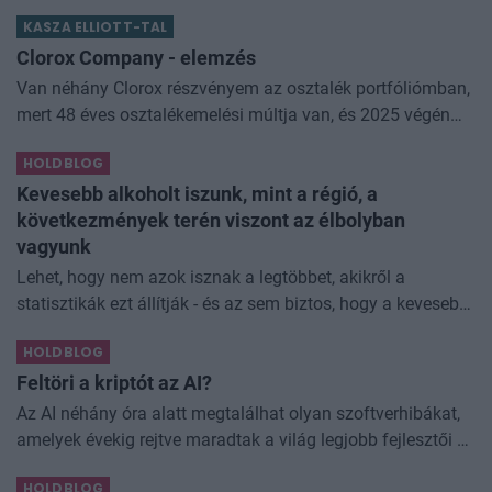
törlesztő, ha a vételár 10 vagy 20 százalékát előre össze
KASZA ELLIOTT-TAL
kell rakni. Z
Clorox Company - elemzés
Van néhány Clorox részvényem az osztalék portfóliómban,
mert 48 éves osztalékemelési múltja van, és 2025 végén
úgy láttam, hogy jó áron meg tudom venni ezt a majdnem
HOLDBLOG
dividend king-et. Azt
Kevesebb alkoholt iszunk, mint a régió, a
következmények terén viszont az élbolyban
vagyunk
Lehet, hogy nem azok isznak a legtöbbet, akikről a
statisztikák ezt állítják - és az sem biztos, hogy a kevesebb
elfogyasztott alkohol kisebb társadalmi kárral... The post
HOLDBLOG
Kevesebb alkoholt iszunk
Feltöri a kriptót az AI?
Az AI néhány óra alatt megtalálhat olyan szoftverhibákat,
amelyek évekig rejtve maradtak a világ legjobb fejlesztői és
biztonsági szakemberei előtt. A kriptovilágban ennek
HOLDBLOG