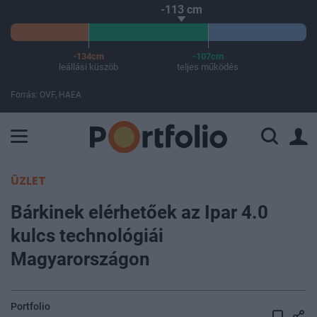
-113 cm
-134cm
-107cm
leállási küszöb
teljes működés
Forrás: OVF, HAEA
A Paksi Atomerőmű összteljesítménye 443 MW. A Duna vízállá
ÜZLET
Bárkinek elérhetőek az Ipar 4.0
kulcs technológiái
Magyarországon
Portfolio