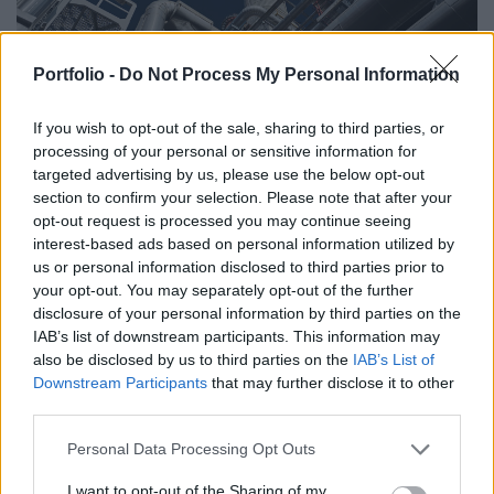
Portfolio -
Do Not Process My Personal Information
If you wish to opt-out of the sale, sharing to third parties, or
processing of your personal or sensitive information for
GAZDASÁG
targeted advertising by us, please use the below opt-out
Elhalasztják a Dunamenti Erőmű
section to confirm your selection. Please note that after your
opt-out request is processed you may continue seeing
karbantartását
interest-based ads based on personal information utilized by
A csúcsterhelés kiszolgálása érdekében.
us or personal information disclosed to third parties prior to
your opt-out. You may separately opt-out of the further
disclosure of your personal information by third parties on the
IAB’s list of downstream participants. This information may
also be disclosed by us to third parties on the
IAB’s List of
Downstream Participants
that may further disclose it to other
third parties.
Personal Data Processing Opt Outs
I want to opt-out of the Sharing of my