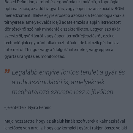
Based Definition, a robot és ergonómia szimuláció, a topológiai
optimalizáció, az additív gyártás, vagy éppen az asszociatív BOM
menedzsment. Illetve egyre erősebb azoknak a technológiáknak a
térnyerése, amelyek valós idejű adatelemzés alapján létrehozott
döntésekről szólnak mindenféle szakterületen. Legyen szó akár
szervizről, gyártásról, vagy éppen termékfejlesztésről, ezek a
technológiák egyaránt alkalmazhatóak. Ide tartozik például az
Internet of Things - vagy a "dolgok" internete -, vagy éppen a
gyártásirányítás és monitorozás.
Legalább ennyire fontos terület a gyár és
a robotszimuláció is, amelyeknek
meghatározó szerepe lesz a jövőben
- jelentette ki Nyirő Ferenc.
Majd hozzátette, hogy az általuk kínált szoftverek alkalmazásával
lehetőség van arra is, hogy egy komplett gyárat rakjon össze valaki