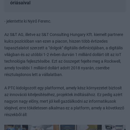
óriásaival
- jelentette ki Nyirő Ferenc.
Az S&T AG, illetve az S&T Consulting Hungary Kft. kiemelt partnere
kulcs pozícióban van ezen a piacon, hiszen több évtizedes
tapasztalatot szerzett a "dolgok" digitális definíciójában, a digitális
világban és az utóbbi 1-2 évben durván 1 milliárd dollárt ölt az IoT
technológia fejlesztésébe. Ezt az összeget fejelte meg a Rockwell,
amely további 1 milliárd dollárt adott 2018 nyarán, cserébe
résztulajdonos lett a vállalatban.
A PTC kidolgozott egy platformot, amely kész környezetet biztosít
az innováció kiteljesítéséhez, projektek indításához. Ez pedig azért
nagyon nagy előny, mert jól kell gazdálkodni az informatikusok
idejével, erre tökéletesen alkalmas ez a platform, amely a következő
részekből áll: