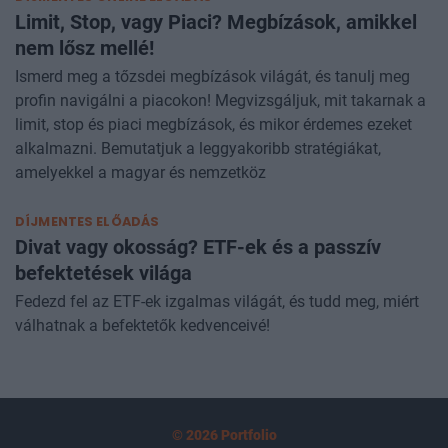
DÍJMENTES ONLINE ELŐADÁS
Limit, Stop, vagy Piaci? Megbízások, amikkel
nem lősz mellé!
Ismerd meg a tőzsdei megbízások világát, és tanulj meg
profin navigálni a piacokon! Megvizsgáljuk, mit takarnak a
limit, stop és piaci megbízások, és mikor érdemes ezeket
alkalmazni. Bemutatjuk a leggyakoribb stratégiákat,
amelyekkel a magyar és nemzetköz
DÍJMENTES ELŐADÁS
Divat vagy okosság? ETF-ek és a passzív
befektetések világa
Fedezd fel az ETF-ek izgalmas világát, és tudd meg, miért
válhatnak a befektetők kedvenceivé!