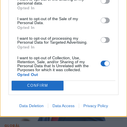
personal data.
Opted In
I want to opt-out of the Sale of my
GAZDASÁG
Personal Data.
Fordulat Pakson: újra teljes teljesítményre
Opted In
állhat az atomerőmű 2. blokkja
I want to opt-out of processing my
Personal Data for Targeted Advertising.
Még ma.
Opted In
I want to opt-out of Collection, Use,
Retention, Sale, and/or Sharing of my
Personal Data that Is Unrelated with the
Purposes for which it was collected.
Opted Out
CONFIRM
Data Deletion
Data Access
Privacy Policy
GLOBÁL