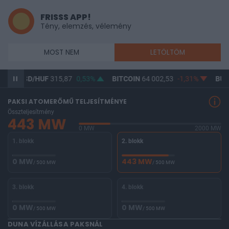
FRISSS APP!
Tény, elemzés, vélemény
MOST NEM
LETÖLTÖM
USD/HUF
315,87
0,53%
BITCOIN
64 002,53
-1,31%
BUX
148 5
PAKSI ATOMERŐMŰ TELJESÍTMÉNYE
Összteljesítmény
443 MW
0 MW
2000 MW
1. blokk
2. blokk
0 MW
443 MW
/ 500 MW
/ 500 MW
3. blokk
4. blokk
0 MW
0 MW
/ 500 MW
/ 500 MW
DUNA VÍZÁLLÁSA PAKSNÁL