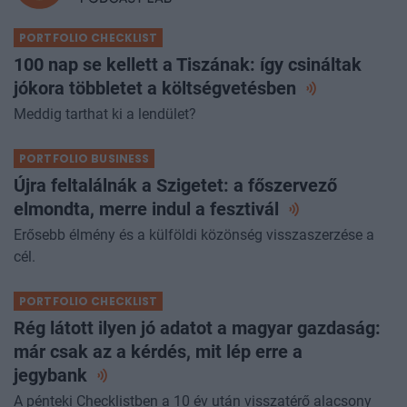
PORTFOLIO CHECKLIST
100 nap se kellett a Tiszának: így csináltak
jókora többletet a
költségvetésben
Meddig tarthat ki a lendület?
PORTFOLIO BUSINESS
Újra feltalálnák a Szigetet: a főszervező
elmondta, merre indul a
fesztivál
Erősebb élmény és a külföldi közönség visszaszerzése a
cél.
PORTFOLIO CHECKLIST
Rég látott ilyen jó adatot a magyar gazdaság:
már csak az a kérdés, mit lép erre a
jegybank