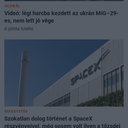
GLOBÁL
Videó: légi harcba kezdett az ukrán MiG–29-
es, nem lett jó vége
A pilóta túlélte.
BEFEKTETÉS
Szokatlan dolog történet a SpaceX
részvényeivel, még sosem volt ilyen a tőzsdei