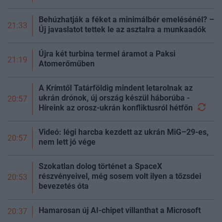
Behúzhatják a féket a minimálbér emelésénél? –
21:33
Új javaslatot tettek le az asztalra a munkaadók
Újra két turbina termel áramot a Paksi
21:19
Atomerőműben
A Krímtől Tatárföldig mindent letarolnak az
ukrán drónok, új ország készül háborúba -
20:57
Híreink az orosz-ukrán konfliktusról
hétfőn
Videó: légi harcba kezdett az ukrán MiG–29-es,
20:57
nem lett jó vége
Szokatlan dolog történet a SpaceX
részvényeivel, még sosem volt ilyen a tőzsdei
20:53
bevezetés óta
Hamarosan új AI-chipet villanthat a Microsoft
20:37