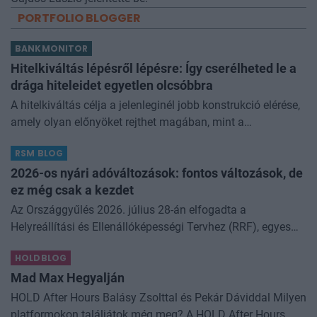
PORTFOLIO BLOGGER
BANKMONITOR
Hitelkiváltás lépésről lépésre: Így cserélheted le a
drága hiteleidet egyetlen olcsóbbra
A hitelkiváltás célja a jelenleginél jobb konstrukció elérése,
amely olyan előnyöket rejthet magában, mint a
kamatcsökkentés, kamatfixálás vagy akár egy
RSM BLOG
futamidőmódosítás. A korábbi év
2026-os nyári adóváltozások: fontos változások, de
ez még csak a kezdet
Az Országgyűlés 2026. július 28-án elfogadta a
Helyreállítási és Ellenállóképességi Tervhez (RRF), egyes
kormányprogramokhoz és kormányhatározatokhoz
HOLDBLOG
kapcsolódó adóintézkedésekről, v
Mad Max Hegyalján
HOLD After Hours Balásy Zsolttal és Pekár Dáviddal Milyen
platformokon találjátok még meg? A HOLD After Hours