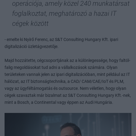
operációja, amely közel 240 munkatársat
foglalkoztat, meghatározó a hazai IT
cégek között
- emelte ki Nyírő Ferenc, az S&T Consulting Hungary Kft. ipari
digitalizáció üzletágvezetője.
Majd hozzátette, cégcsoportjának az a különlegessége, hogy faltól-
falig megoldásokat tud adni a vállalkozások számára. Olyan
területeken vannak jelen az ipari digitalizációban, mint például az IT
hálózat, az IT biztonságtechnika, a CAD/ CAM/CAE/IoT és PLM,
vagy az ügyféltámogatás és outsource. Nem véletlen, hogy olyan
cégek szavaztak már bizalmat az S&T Consulting Hungary Kft.-nek,
mint a Bosch, a Continental vagy éppen az Audi Hungária.