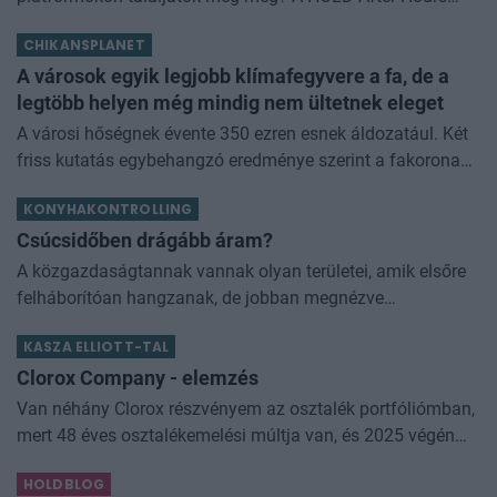
podcastek megtalálhatók
CHIKANSPLANET
a&#160;Spotify,&#160;YouTube,&#160;Apple
Podcast,&#160;Google
A városok egyik legjobb klímafegyvere a fa, de a
legtöbb helyen még mindig nem ültetnek eleget
A városi hőségnek évente 350 ezren esnek áldozatául. Két
friss kutatás egybehangzó eredménye szerint a fakorona
akár a városi hőszigethatás felét is semlegesítheti
KONYHAKONTROLLING
Csúcsidőben drágább áram?
A közgazdaságtannak vannak olyan területei, amik elsőre
felháborítóan hangzanak, de jobban megnézve
összességében jobb kimenethez vezetnek. Az igaz, hogy
KASZA ELLIOTT-TAL
némi kellemetlenséggel is járnak. Az
Clorox Company - elemzés
Van néhány Clorox részvényem az osztalék portfóliómban,
mert 48 éves osztalékemelési múltja van, és 2025 végén
úgy láttam, hogy jó áron meg tudom venni ezt a majdnem
HOLDBLOG
dividend king-et. Azt