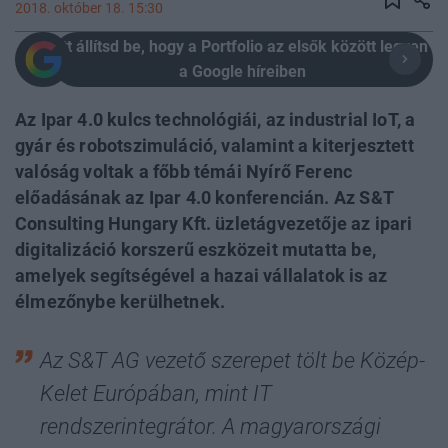
2018. október 18. 15:30
Itt állítsd be, hogy a Portfolio az elsők között legyen
a Google híreiben
Az Ipar 4.0 kulcs technológiái, az industrial IoT, a
gyár és robotszimuláció, valamint a kiterjesztett
valóság voltak a főbb témái Nyírő Ferenc
előadásának az Ipar 4.0 konferencián. Az S&T
Consulting Hungary Kft. üzletágvezetője az ipari
digitalizáció korszerű eszközeit mutatta be,
amelyek segítségével a hazai vállalatok is az
élmezőnybe kerülhetnek.
Az S&T AG vezető szerepet tölt be Közép-
Kelet Európában, mint IT
rendszerintegrátor. A magyarországi