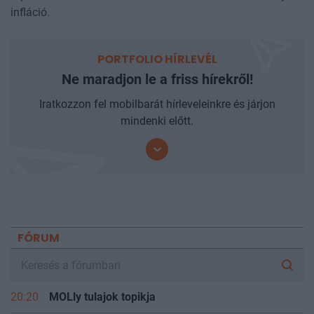
A pénteki Checklistben a 10 év után visszatérő alacsony
infláció.
PORTFOLIO HÍRLEVÉL
Ne maradjon le a friss hírekről!
Iratkozzon fel mobilbarát hírleveleinkre és járjon
mindenki előtt.
FÓRUM
20:20
MOLly tulajok topikja