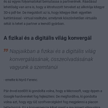
és az egyes folyamatokat bemutassa a partnerének. Ráadásul
lehetőség van arra is, hogy a létrehozott terveket az alkotója kitegye
3D-s pdf-be. De megoldott az is, hogy kitegye őket- egyetlen
kattintással - virtual realitybe, amelynek köszönhetően virtuális
sétát is tehet a partner a leendő gyárban.
A fizikai és a digitális világ konvergál
Napjaikban a fizikai és a digitális világ
konvergálásának, összeolvadásának
vagyunk a szemtanúi
- emelte ki Nyrő Ferenc.
Pár évvel ezelőtt ki gondolta volna, hogy a Microsoft, vagy éppen a
Google hardvereket fog fejleszteni. De megfordítva, ki gondolta
volna azt, hogy egy GE szoftvercégként fog megjelenni a piacon
tette hozzá. Ez a konvergencia kihat majd a ma ismert világunkra.