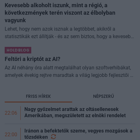
Kevesebb alkoholt iszunk, mint a régió, a
következmények terén viszont az élbolyban
vagyunk
Lehet, hogy nem azok isznak a legtöbbet, akikről a
statisztikák ezt állítják - és az sem biztos, hogy a kevesebb
elfogyasztott alkohol kisebb társadalmi kárral... The post
HOLDBLOG
Kevesebb alkoholt iszunk
Feltöri a kriptót az AI?
Az AI néhány óra alatt megtalálhat olyan szoftverhibákat,
amelyek évekig rejtve maradtak a világ legjobb fejlesztői és
biztonsági szakemberei előtt. A kriptovilágban ennek
különösen nagy...
FRISS HÍREK
NÉPSZERŰ
Nagy győzelmet arattak az oltásellenesek
22:06
Amerikában, megszületett az elnöki rendelet
Iránon a befektetők szeme, vegyes mozgások a
22:00
tőzsdéken