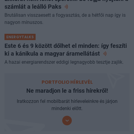
számlát a leálló
Paks
Brutálisan visszaesett a fogyasztás, de a hétfői nap így is
nagyon mínuszos.
ENERGYTALKS
Este 6 és 9 között dőlhet el minden: így feszíti
ki a kánikula a magyar
áramellátást
A hazai energiarendszer eddigi legnagyobb tesztje zajlik.
PORTFOLIO HÍRLEVÉL
Ne maradjon le a friss hírekről!
Iratkozzon fel mobilbarát hírleveleinkre és járjon
mindenki előtt.