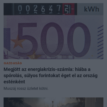
GAZDASÁG
Megjött az energiakrízis-számla: hiába a
spórolás, súlyos forintokat éget el az ország
esténként
Muszáj rossz üzletet kötni.