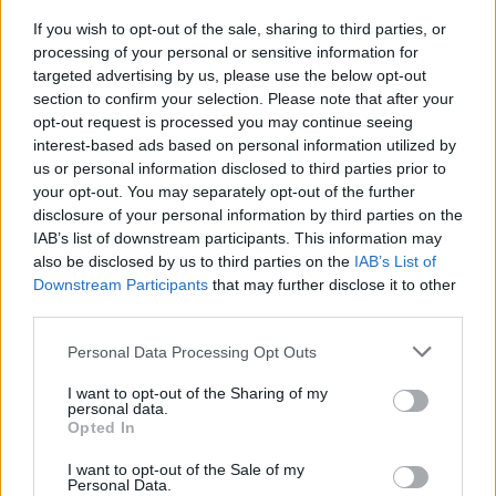
helikoptere körül, az elnök is a fedélzeten volt
If you wish to opt-out of the sale, sharing to third parties, or
processing of your personal or sensitive information for
Ennek nem lett volna szabad megtörténnie.
targeted advertising by us, please use the below opt-out
section to confirm your selection. Please note that after your
opt-out request is processed you may continue seeing
interest-based ads based on personal information utilized by
us or personal information disclosed to third parties prior to
your opt-out. You may separately opt-out of the further
disclosure of your personal information by third parties on the
IAB’s list of downstream participants. This information may
also be disclosed by us to third parties on the
IAB’s List of
Downstream Participants
that may further disclose it to other
third parties.
Personal Data Processing Opt Outs
GAZDASÁG
I want to opt-out of the Sharing of my
Kármán Andrást nevezte ki Magyarország
personal data.
Opted In
kormánya a Nemzetközi Valutaalap fontos
pozíciójába
I want to opt-out of the Sale of my
Personal Data.