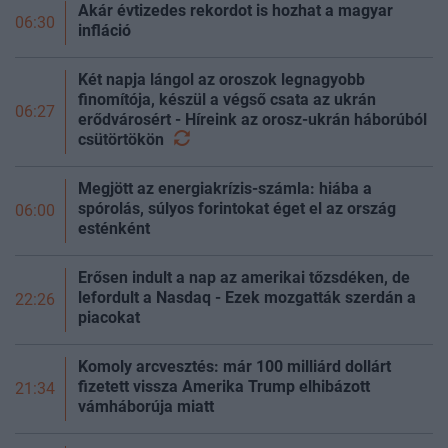
Akár évtizedes rekordot is hozhat a magyar
06:30
infláció
Két napja lángol az oroszok legnagyobb
finomítója, készül a végső csata az ukrán
06:27
erődvárosért - Híreink az orosz-ukrán háborúból
csütörtökön
Megjött az energiakrízis-számla: hiába a
spórolás, súlyos forintokat éget el az ország
06:00
esténként
Erősen indult a nap az amerikai tőzsdéken, de
lefordult a Nasdaq - Ezek mozgatták szerdán a
22:26
piacokat
Komoly arcvesztés: már 100 milliárd dollárt
fizetett vissza Amerika Trump elhibázott
21:34
vámháborúja miatt