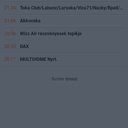
21:34
Toka Club/Labanc/Laruska/Vica71/Nacky/Bpali/Oldrider/Josefernando/Mcbull/Kawaszabi
21:04
Akkocska
20:56
Wizz Air részvényesek topikja
20:33
DAX
20:17
MULTIHOME Nyrt.