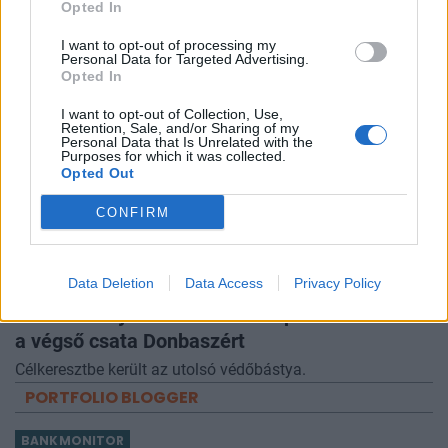
Nagy Mártont felmentették.
Opted In
I want to opt-out of processing my
Personal Data for Targeted Advertising.
Opted In
I want to opt-out of Collection, Use,
Retention, Sale, and/or Sharing of my
Personal Data that Is Unrelated with the
Purposes for which it was collected.
Opted Out
CONFIRM
Data Deletion
Data Access
Privacy Policy
GLOBÁL
Kiadta Ukrajna az evakuációs parancsot: indul
a végső csata Donbaszért
Célkeresztbe került az utolsó védőbástya.
PORTFOLIO BLOGGER
BANKMONITOR