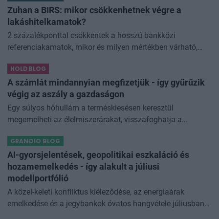
Zuhan a BIRS: mikor csökkenhetnek végre a
lakáshitelkamatok?
2 százalékponttal csökkentek a hosszú bankközi
referenciakamatok, mikor és milyen mértékben várható,
hogy ez a csökkenés a banki lakáshitelkamatokban is
HOLDBLOG
megjelenjen? A hosszú forintkamatok je
A számlát mindannyian megfizetjük - így gyűrűzik
végig az aszály a gazdaságon
Egy súlyos hőhullám a terméskiesésen keresztül
megemelheti az élelmiszerárakat, visszafoghatja a
gazdasági növekedést, ronthatja a termelékenységet, sőt
GRANDIO BLOG
még az állam finanszírozását is m
AI-gyorsjelentések, geopolitikai eszkaláció és
hozamemelkedés - így alakult a júliusi
modellportfólió
A közel-keleti konfliktus kiéleződése, az energiaárak
emelkedése és a jegybankok óvatos hangvétele júliusban
átírta a piaci képet. A hazai kötvények súlyát növeltük,