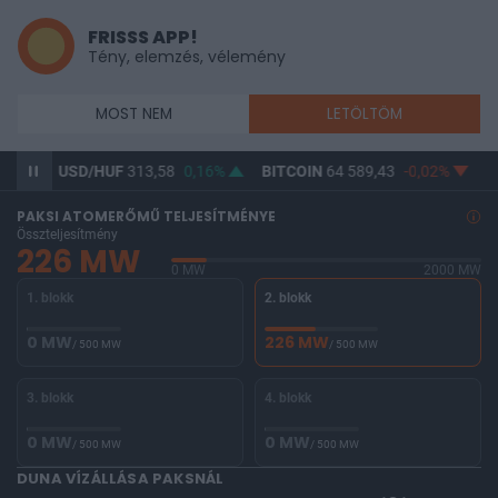
FRISSS APP!
Tény, elemzés, vélemény
MOST NEM
LETÖLTÖM
USD/HUF
313,58
0,16%
BITCOIN
64 589,43
-0,02%
BUX
0
PAKSI ATOMERŐMŰ TELJESÍTMÉNYE
Összteljesítmény
226 MW
0 MW
2000 MW
1. blokk
2. blokk
0 MW
226 MW
/ 500 MW
/ 500 MW
3. blokk
4. blokk
0 MW
0 MW
/ 500 MW
/ 500 MW
DUNA VÍZÁLLÁSA PAKSNÁL