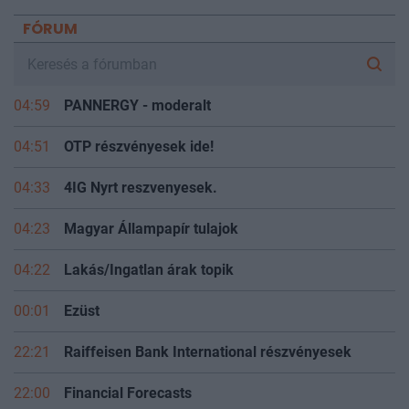
FÓRUM
04:59
PANNERGY - moderalt
04:51
OTP részvényesek ide!
04:33
4IG Nyrt reszvenyesek.
04:23
Magyar Állampapír tulajok
04:22
Lakás/Ingatlan árak topik
00:01
Ezüst
22:21
Raiffeisen Bank International részvényesek
22:00
Financial Forecasts