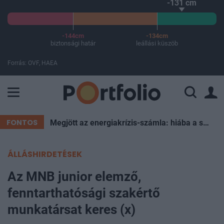
-131 cm
-144cm
-134cm
biztonsági határ
leállási küszöb
Forrás: OVF, HAEA
A Paksi Atomerőmű összteljesítménye 226 MW. A Duna vízállá
FONTOS
Megjött az energiakrízis-számla: hiába a spórolás, súlyos forintokat éget el az ország esténként
ÁLLÁSHIRDETÉSEK
Az MNB junior elemző,
fenntarthatósági szakértő
munkatársat keres (x)