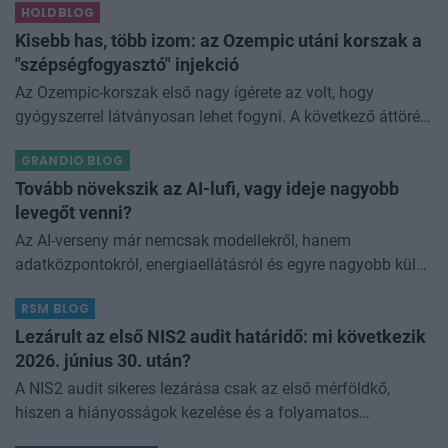
HOLDBLOG
miközben a jelentő
Kisebb has, több izom: az Ozempic utáni korszak a
"szépségfogyasztó" injekció
Az Ozempic-korszak első nagy ígérete az volt, hogy
gyógyszerrel látványosan lehet fogyni. A következő áttörés
az lehet, hogy azt is szabályozhatjuk, miből fogyunk.
GRANDIO BLOG
Kísérleti géncsendesítő
Tovább növekszik az AI-lufi, vagy ideje nagyobb
levegőt venni?
Az AI-verseny már nemcsak modellekről, hanem
adatközpontokról, energiaellátásról és egyre nagyobb külső
finanszírozásról is szól. Kovács Ádám azt vizsgálja, mikor
RSM BLOG
igazolhatja a profit a p
Lezárult az első NIS2 audit határidő: mi következik
2026. június 30. után?
A NIS2 audit sikeres lezárása csak az első mérföldkő,
hiszen a hiányosságok kezelése és a folyamatos
megfelelés csak most kezdődik.A 2026. június 30-i