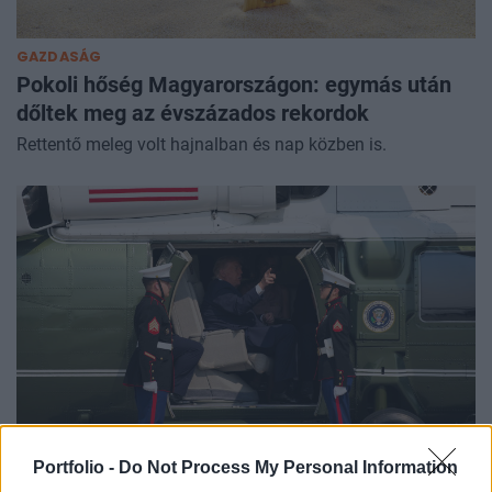
GAZDASÁG
Pokoli hőség Magyarországon: egymás után
dőltek meg az évszázados rekordok
Rettentő meleg volt hajnalban és nap közben is.
GLOBÁL
Portfolio -
Do Not Process My Personal Information
Rendkívüli incidens történt Donald Trump