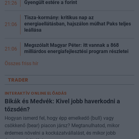
Gyengült estére a
forint
21:26
Tisza-kormány: kritikus nap az
energiaellátásban, hajszálon múlhat Paks teljes
21:06
leállása
Megszólalt Magyar Péter: itt vannak a 868
21:06
milliárdos energiafejlesztési program részletei
Összes friss hír
TRADER
INTERAKTÍV ONLINE ELŐADÁS
Bikák és Medvék: Kivel jobb haverkodni a
tőzsdén?
Hogyan ismerd fel, hogy épp emelkedő (bull) vagy
csökkenő (bear) piacon jársz? Megtanulhatod, mikor
érdemes növelni a kockázatvállalást, és mikor jobb