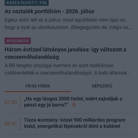
KASZA ELLIOTT-TAL
határidővel lezárult a 2025. január 1
Az osztalék portfólióm - 2026. július
Egész aktív lett ez a július, most egyáltalán nem igaz az,
hogy a nyár az uborkaszezon. (Megjegyzem de, mégis az,
van három magaságyásunk uborkával, annyit teremnek,
HOLDBLOG
hogy alig gyűzzük enni, ny
Három évtized látványos javulása: így változott a
csecsemőhalandóság
A BB tengely országai harminc év alatt radikálisan
csökkentették a csecsemőhalandóságot. A balti államok
ma már Európa élvonalába tartoznak. Az Európai Unió
FRISS HÍREK
NÉPSZERŰ
legalacsonyabb és legmagasabb...
„Ha egy lángos 2000 forint, miért sajnáljuk a
07:00
pénzt egy jó
borra?”
Tisza-kormány: közel 900 milliárdos program
06:57
indul, energetikai lépésekről dönt a kabinet