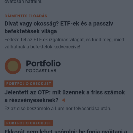
óvatosan hátrálni.
DÍJMENTES ELŐADÁS
Divat vagy okosság? ETF-ek és a passzív
befektetések világa
Fedezd fel az ETF-ek izgalmas világát, és tudd meg, miért
válhatnak a befektetők kedvenceivé!
PORTFOLIO CHECKLIST
Jelentett az OTP: mit üzennek a friss számok
a
részvényeseknek?
Ez az első beszámoló a Luminor felvásárlása után.
PORTFOLIO CHECKLIST
Ekkorát nem lehet spórolni: be fogja nyújtani a