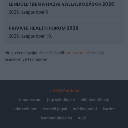
LENDÜLETBEN A HAZAI VÁLLALKOZÁSOK
2026
2026. szeptember 9.
PRIVATE HEALTH FORUM 2026
2026. szeptember 10.
Hírek, eseményajánlók első kézből:
iratkozzon fel
exkluzív
rendezvényértesítőnkre!
© 2026 Portfolio
impresszum
jogi nyilatkozat
süti beállítások
adatvédelem
szerzői jogok
médiaajánlat
karrier
kommentkezelés
ÁSZF