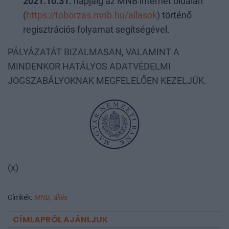
2021.10.31.
napjáig az MNB internet oldalán
(
https://toborzas.mnb.hu/allasok
) történő
regisztrációs folyamat segítségével.
PÁLYÁZATÁT BIZALMASAN, VALAMINT A
MINDENKOR HATÁLYOS ADATVÉDELMI
JOGSZABÁLYOKNAK MEGFELELŐEN KEZELJÜK.
(x)
Címkék:
MNB,
állás
CÍMLAPRÓL AJÁNLJUK