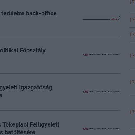
17
 területre back-office
17
17
litikai Főosztály
17
17
gyeleti Igazgatóság
e
17
 Tőkepiaci Felügyeleti
s betöltésére