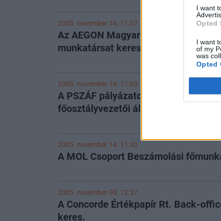
I want 
Advertis
2005. november 16. 11:57
Opted 
Az AEGON Magyarország Rt. Junior 
I want t
munkatársat keres
of my P
was col
Opted 
2005. november 16. 11:00
A PSZÁF pályázatot hirdet a Piaci ell
főosztályvezetői állás betöltésére
2005. november 14. 11:30
A MOL Csoport Beszámolási főmunka
2005. november 08. 12:37
A Concorde Értékpapír Rt. Back-offi
keres.