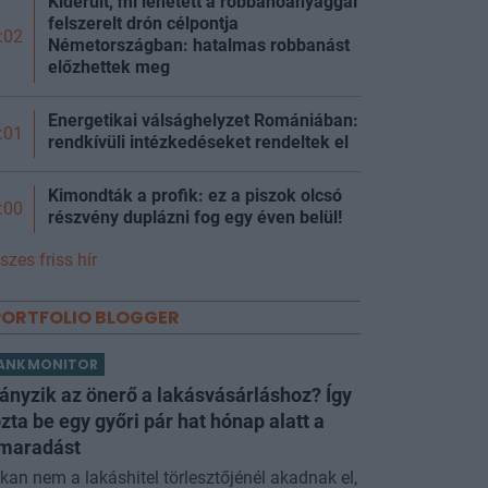
Kiderült, mi lehetett a robbanóanyaggal
felszerelt drón célpontja
:02
Németországban: hatalmas robbanást
előzhettek meg
Energetikai válsághelyzet Romániában:
:01
rendkívüli intézkedéseket rendeltek el
Kimondták a profik: ez a piszok olcsó
:00
részvény duplázni fog egy éven belül!
szes friss hír
PORTFOLIO BLOGGER
ANKMONITOR
ányzik az önerő a lakásvásárláshoz? Így
zta be egy győri pár hat hónap alatt a
maradást
kan nem a lakáshitel törlesztőjénél akadnak el,