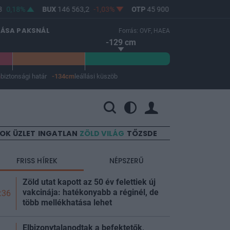
,18%
BUX
146 563,2
-1,03%
OTP
45 900
-1,82%
MOL
4 64
LÁSA PAKSNÁL
Forrás: OVF, HAEA
-129 cm
m
biztonsági határ
-134cm
leállási küszöb
 a leállási küszöb -134 cm.
SOK
ÜZLET
INGATLAN
ZÖLD VILÁG
TŐZSDE
FRISS HÍREK
NÉPSZERŰ
Zöld utat kapott az 50 év felettiek új
vakcinája: hatékonyabb a réginél, de
:36
több mellékhatása lehet
Elbizonytalanodtak a befektetők,