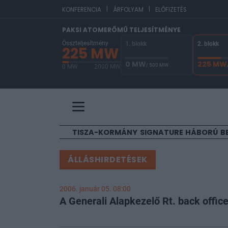
|
|
EUR/HUF
KONFERENCIA
ÁRFOLYAM
ELŐFIZETÉS
PAKSI ATOMERŐMŰ TELJESÍTMÉNYE
Összteljesítmény
1. blokk
2. blokk
225 MW
0 MW
225 MW
/ 500 MW
0 MW
2000 MW
A Paksi Atomerőmű összteljesítménye 225 MW. 
TISZA-KORMÁNY
SIGNATURE
HÁBORÚ
B
ÁLLÁSHIRDETÉSEK
2006. január 05. 08:00
A Generali Alapkezelő Rt. back offi