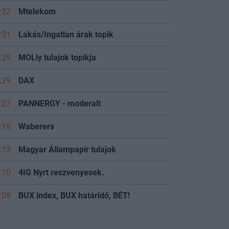
:32
Mtelekom
:31
Lakás/Ingatlan árak topik
:29
MOLly tulajok topikja
:29
DAX
:27
PANNERGY - moderalt
:19
Waberers
:13
Magyar Állampapír tulajok
:10
4IG Nyrt reszvenyesek.
:08
BUX index, BUX határidő, BÉT!