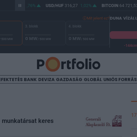
364,46
0,76%
USD/HUF
316,27
1,02%
BITCOIN
64 721,53
0
DUNA VÍZÁL
Mit jelent ez?
3. blokk
4. blokk
0 MW
0 MW
/ 500 MW
/ 500 MW
/ 500 MW
-144c
A Duna vízállása Paksnál -129 cm. A biztonsági határ -144 cm,
EFEKTETÉS
BANK
DEVIZA
GAZDASÁG
GLOBÁL
UNIÓS FORRÁ
17
ce munkatársat keres