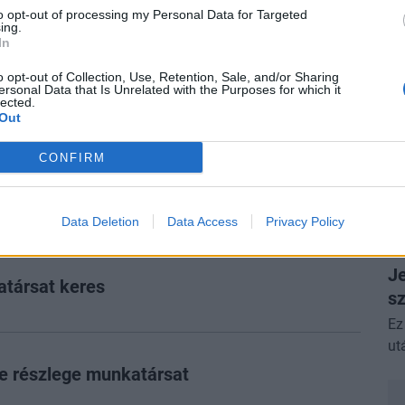
Sz
to opt-out of processing my Personal Data for Targeted
ing.
dö
In
vagyonlezelő
A 
o opt-out of Collection, Use, Retention, Sale, and/or Sharing
ersonal Data that Is Unrelated with the Purposes for which it
lected.
P
Out
„H
sa
CONFIRM
enőrzési főosztály
Sz
tá
Data Deletion
Data Access
Privacy Policy
P
Je
társat keres
s
Ez
ut
ce részlege munkatársat