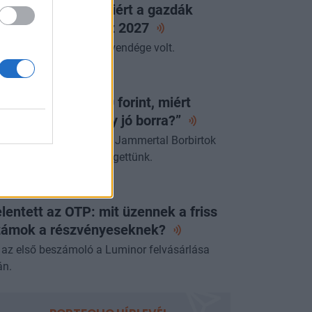
abolcs elárulta, miért a gazdák
ntöttek és mit hoz
2027
miniszter az Alapvetés vendége volt.
ORTFOLIO BUSINESS
a egy lángos 2000 forint, miért
jnáljuk a pénzt egy jó
borra?”
űcs Róberttel, a villányi Jammertal Borbirtok
rstulajdonosával beszélgettünk.
ORTFOLIO CHECKLIST
lentett az OTP: mit üzennek a friss
zámok a
részvényeseknek?
 az első beszámoló a Luminor felvásárlása
án.