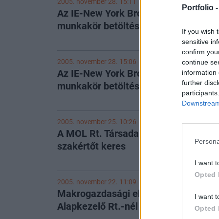
2005. november 28. 15:11
Portfolio 
Az IE-New York Bróker Rt munkatársa
munkakör betöltésére
If you wish 
sensitive in
confirm you
2005. november 28. 15:06
continue se
Az IE-New York Bróker Rt munkatársa
information 
further disc
munkakör betöltésére
participants
Downstream 
2005. november 25. 10:26
A MOL Rt. Társadalombiztosítási és
Persona
szakértőt keres
I want t
Opted 
2005. november 22. 11:09
Makrogazdasági elemző állásajánlat 
I want t
Alapkezelő Rt.-nél
Opted 