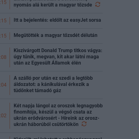
:15
nyomás alá került a magyar
tőzsde
Itt a bejelentés: eldőlt az easyJet sorsa
:15
Megütötték a magyar tőzsdét délután
:15
Kiszivárgott Donald Trump titkos vágya:
úgy tűnik, megvan, kit akar látni maga
:08
után az Egyesült Államok élén
A szálló por után ez szedi a legtöbb
áldozatot: a kánikulával érkezik a
:04
tüdőnket támadó gáz
Két napja lángol az oroszok legnagyobb
finomítója, készül a végső csata az
:02
ukrán erődvárosért - Híreink az orosz-
ukrán háborúból
csütörtökön