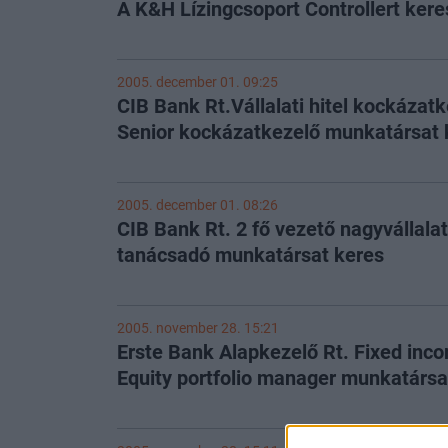
A K&H Lízingcsoport Controllert kere
2005. december 01. 09:25
CIB Bank Rt.Vállalati hitel kockázatk
Senior kockázatkezelő munkatársat 
2005. december 01. 08:26
CIB Bank Rt. 2 fő vezető nagyvállalat
tanácsadó munkatársat keres
2005. november 28. 15:21
Erste Bank Alapkezelő Rt. Fixed inc
Equity portfolio manager munkatársa