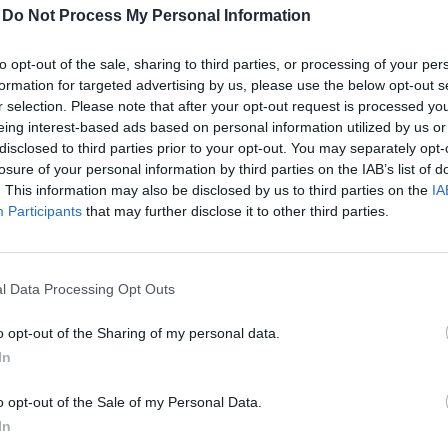
(R
-
Do Not Process My Personal Information
t keres Junior Broker
H
ko
ad
Ke
to opt-out of the sale, sharing to third parties, or processing of your per
kö
formation for targeted advertising by us, please use the below opt-out s
él
r selection. Please note that after your opt-out request is processed y
eing interest-based ads based on personal information utilized by us or
Le
t keres Senior Broker
disclosed to third parties prior to your opt-out. You may separately opt-
a 
losure of your personal information by third parties on the IAB’s list of
a 
. This information may also be disclosed by us to third parties on the
IA
H
tá
Participants
that may further disclose it to other third parties.
is
Fe
Az
 személyi jövedelemadó
sz
l Data Processing Opt Outs
a 
sz
o opt-out of the Sharing of my personal data.
kü
In
az ING Befektetési
o opt-out of the Sale of my Personal Data.
A
In
V