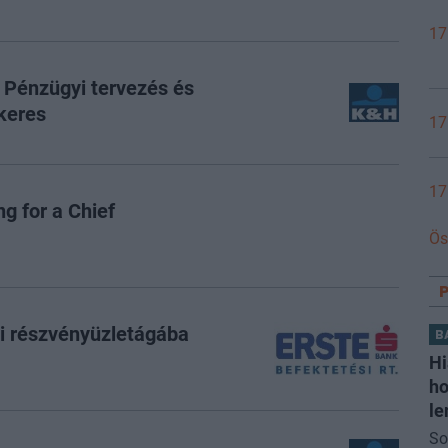
17
 Pénzügyi tervezés és
keres
17
17
g for a Chief
Ös
di részvényüzletágába
B
Hi
ho
le
So