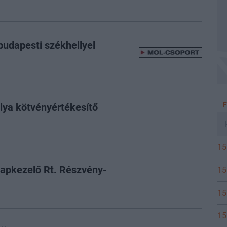
udapesti székhellyel
lya kötvényértékesítő
15
apkezelő Rt. Részvény-
15
15
15