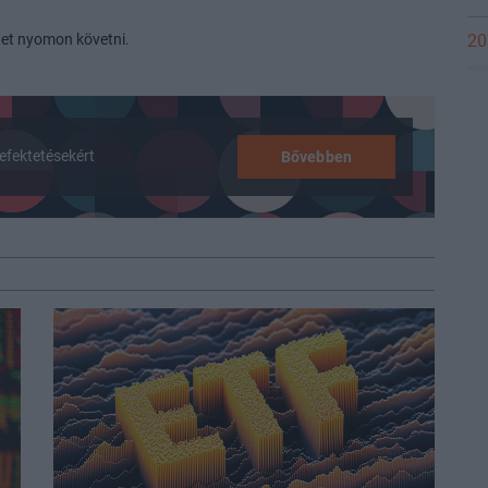
et nyomon követni.
20
efektetésekért
Bővebben