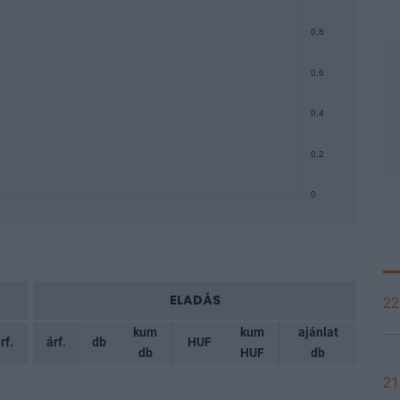
0,8
0,6
0,4
0,2
0
ELADÁS
22
kum
kum
ajánlat
rf.
árf.
db
HUF
db
HUF
db
21