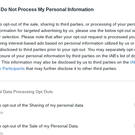
20
Árfolyamváltozás 12 hó:
–
-
Do Not Process My Personal Information
to opt-out of the sale, sharing to third parties, or processing of your per
formation for targeted advertising by us, please use the below opt-out s
20
r selection. Please note that after your opt-out request is processed y
eing interest-based ads based on personal information utilized by us or
disclosed to third parties prior to your opt-out. You may separately opt-
20
losure of your personal information by third parties on the IAB’s list of
. This information may also be disclosed by us to third parties on the
IA
Energy Investment Nyrt. ordinary share
Participants
that may further disclose it to other third parties.
Ös
Energy Investment Public Company Limited by Shares
Ordinary share
l Data Processing Opt Outs
Dematerializált
o opt-out of the Sharing of my personal data.
HU0000200647
In
ENERGYINVEST
21
o opt-out of the Sale of my Personal Data.
100 HUF
21
In