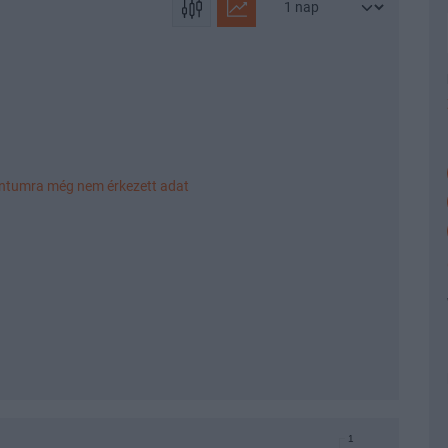
1,0
0,8
0,6
entumra még nem érkezett adat
0,4
0,2
0,0
1