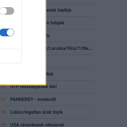
:25
Wizz Air részvényesek topikja
:08
Magyar Állampapír tulajok
:57
Financial Forecasts
:56
Toka Club/Labanc/Laruska/Vica71/Nacky/Bpali/Oldrider/Josefernando/Mcbull/Kawaszabi
:48
Klímakamu
:48
MOLly tulajok topikja
:32
OTP részvényesek ide!
:31
PANNERGY - moderalt
:30
Lakás/Ingatlan árak topik
:29
USA részvények vitasarok