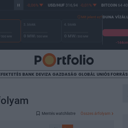
F
365,20
-0,06%
USD/HUF
316,94
-0,01%
BITCOIN
64 402,33
DUNA VÍZÁL
Mit jelent ez?
3. blokk
4. blokk
0 MW
0 MW
/ 500 MW
/ 500 MW
/ 500 MW
-144c
A Duna vízállása Paksnál -128 cm. A biztonsági határ -144 cm,
EFEKTETÉS
BANK
DEVIZA
GAZDASÁG
GLOBÁL
UNIÓS FORRÁ
folyam
Mentés watchlistre
Összes árfolyam