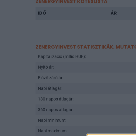
ZENERGYINVEST KÖTÉSLISTA
IDŐ
ÁR
ZENERGYINVEST STATISZTIKÁK, MUTAT
Kapitalizáció (millió HUF):
Nyitó ár:
Előző záró ár:
Napi átlagár:
180 napos átlagár:
360 napos átlagár:
Napi minimum:
Napi maximum: