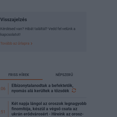
Visszajelzés
Kérdésed van? Hibát találtál? Vedd fel velünk a
kapcsolatot!
Tovább az űrlapra
FRISS HÍREK
NÉPSZERŰ
Elbizonytalanodtak a befektetők,
:06
nyomás alá kerültek a
tőzsdék
Két napja lángol az oroszok legnagyobb
finomítója, készül a végső csata az
:51
ukrán erődvárosért - Híreink az orosz-