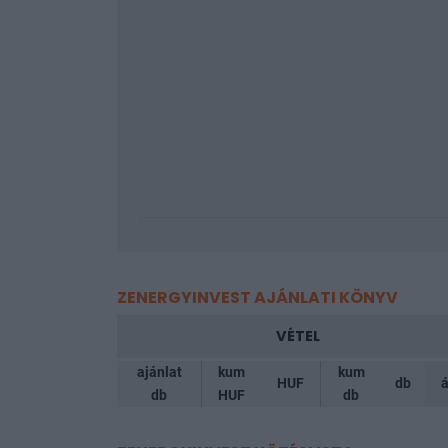
ZENERGYINVEST AJÁNLATI KÖNYV
VÉTEL
ajánlat
kum
kum
HUF
db
á
db
HUF
db