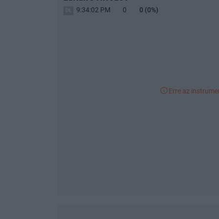
9:34:02 PM
0
0
(0%)
Erre az instrum