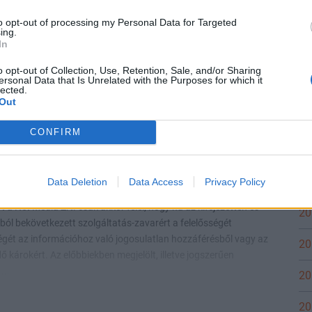
3 201 998
to opt-out of processing my Personal Data for Targeted
21
Full year
ing.
In
2022-12-29
21
o opt-out of Collection, Use, Retention, Sale, and/or Sharing
2022-12-29
ersonal Data that Is Unrelated with the Purposes for which it
20
lected.
Out
HUF
20
100
CONFIRM
20
20
Data Deletion
Data Access
Privacy Policy
zolgáltatás elérhetőségének részbeni vagy teljes hiányáért,
 a Net Média Zrt. csak akkor felel, hogy ha az kifejezetten és
20
kból bekövetkezett szolgáltatás-zavarért a felelősségét
ősségét az információhoz való jogosulatlan hozzáférésből vagy az
20
 károkért. Az előbbiekben megjelölt, illetve jogszerűen
...
20
20