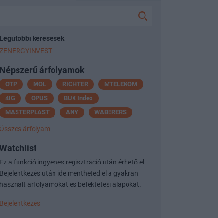
Legutóbbi keresések
ZENERGYINVEST
Népszerű árfolyamok
OTP
MOL
RICHTER
MTELEKOM
4IG
OPUS
BUX Index
MASTERPLAST
ANY
WABERERS
Összes árfolyam
Watchlist
Ez a funkció ingyenes regisztráció után érhető el.
Bejelentkezés után ide mentheted el a gyakran
használt árfolyamokat és befektetési alapokat.
Bejelentkezés