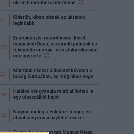
ukrán háborúból
csütörtökön
Kiderült, kiben bíznak az ukránok
:51
leginkább
Energiakrízis: rekordhőség, kicsit
magasabb Duna, kiszáradó patakok és
:27
folytatódó energia- és víztakarékosság
országszerte
Már több tízezer áldozatot követelt a
:27
hőség Európában, és még nincs vége
Halálos kór gyanúja miatt állítottak le
:16
egy utasszállító hajót
Nagyon meleg a Földközi-tenger, és
:10
ebből még óriási baj lehet ősszel
Fontos bejelentést tett Magyar Péter: