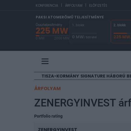
|
|
EUR/HU
KONFERENCIA
ÁRFOLYAM
ELŐFIZETÉS
PAKSI ATOMERŐMŰ TELJESÍTMÉNYE
Összteljesítmény
1. blokk
2. blokk
225 MW
0 MW
225 MW
/ 500 MW
0 MW
2000 MW
A Paksi Atomerőmű összteljesítménye 225 MW. 
TISZA-KORMÁNY
SIGNATURE
HÁBORÚ
B
ÁRFOLYAM
ZENERGYINVEST ár
Portfolio rating
ZENERGYINVEST