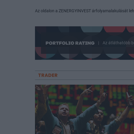
Az oldalon a ZENERGYINVEST árfolyamalakulását leh
|
Az átláthatóbb b
TRADER