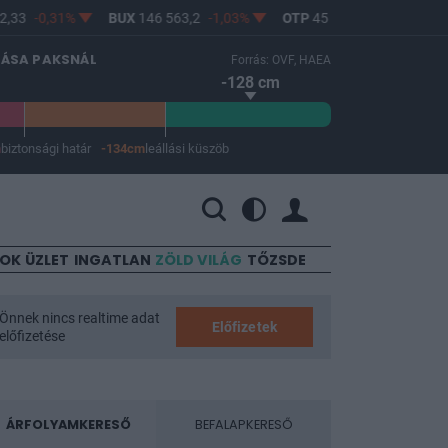
-0,31%
BUX
146 563,2
-1,03%
OTP
45 900
-1,82%
MOL
4
LÁSA PAKSNÁL
Forrás: OVF, HAEA
-128 cm
m
biztonsági határ
-134cm
leállási küszöb
 a leállási küszöb -134 cm.
SOK
ÜZLET
INGATLAN
ZÖLD VILÁG
TŐZSDE
Önnek nincs realtime adat
Előfizetek
előfizetése
ÁRFOLYAMKERESŐ
BEFALAPKERESŐ