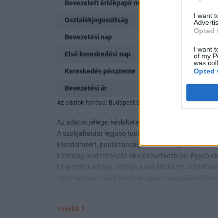
Bevezetett értékpapír mennyisége (db)
I want 
Osztalékjogosultság
Advertis
Opted 
Bevezetési nap
I want t
Első kereskedési nap
of my P
was col
Opted 
Kereskedés pénzneme
Bevezetési ár
Az adatok forrása: Budapest Stock Exchange
Az adatok jellege: késleltetett.
A szolgáltatást legjobb tudásunk szerint nyújtjuk. A s
késedelméért, pontatlanságáért illetve egyéb zavaráért
kizárólag neki felróható okból következik be. Egyéb o
kifejezetten kizárja. Kizárja a Net Média zrt. a felel
információval való bármilyen egyéb visszaélésből eredő
egyébként ki nem zárható egyéb felelősség kivételével 
Tovább