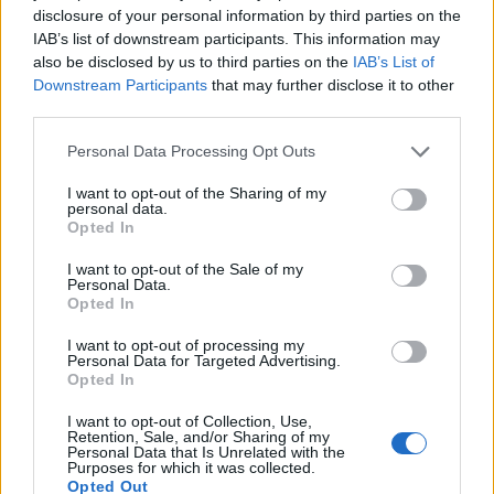
erődvárosért - Híreink az orosz-ukrán háborúból
disclosure of your personal information by third parties on the
csütörtökön
IAB’s list of downstream participants. This information may
also be disclosed by us to third parties on the
IAB’s List of
Kiderült, kiben bíznak az ukránok leginkább
21:51
Downstream Participants
that may further disclose it to other
third parties.
Energiakrízis: rekordhőség, kicsit magasabb
Personal Data Processing Opt Outs
Duna, kiszáradó patakok és folytatódó energia-
21:27
és víztakarékosság
országszerte
I want to opt-out of the Sharing of my
personal data.
Opted In
Már több tízezer áldozatot követelt a hőség
21:27
Európában, és még nincs vége
I want to opt-out of the Sale of my
Personal Data.
Opted In
Halálos kór gyanúja miatt állítottak le egy
21:16
utasszállító hajót
I want to opt-out of processing my
Personal Data for Targeted Advertising.
Opted In
Nagyon meleg a Földközi-tenger, és ebből még
21:10
óriási baj lehet ősszel
I want to opt-out of Collection, Use,
Retention, Sale, and/or Sharing of my
Personal Data that Is Unrelated with the
Fontos bejelentést tett Magyar Péter: nincs
Purposes for which it was collected.
20:55
szükség az önkéntes fogyasztáscsökkentésre
Opted Out