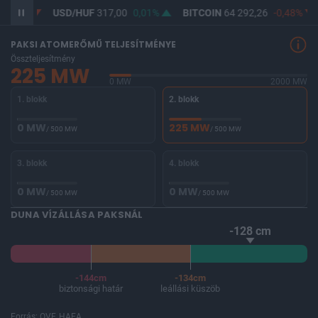
,03%
USD/HUF
317,00
0,01%
BITCOIN
64 292,26
-0,48%
PAKSI ATOMERŐMŰ TELJESÍTMÉNYE
Összteljesítmény
225 MW
0 MW
2000 MW
1. blokk
2. blokk
0 MW
225 MW
/ 500 MW
/ 500 MW
3. blokk
4. blokk
0 MW
0 MW
/ 500 MW
/ 500 MW
DUNA VÍZÁLLÁSA PAKSNÁL
-128 cm
-144cm
-134cm
biztonsági határ
leállási küszöb
Forrás: OVF, HAEA