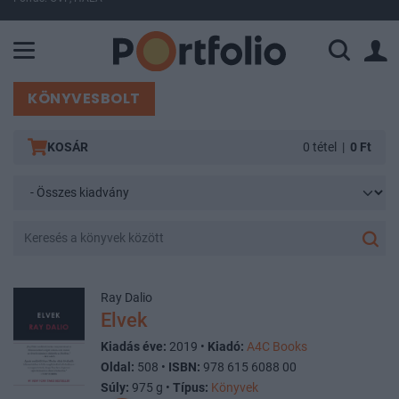
A Paksi Atomerőmű összteljesítménye 225 MW. A Duna vízállá
KÖNYVESBOLT
KOSÁR
0 tétel
|
0 Ft
Ray Dalio
Elvek
Kiadás éve:
2019 •
Kiadó:
A4C Books
Oldal:
508 •
ISBN:
978 615 6088 00
Súly:
975 g •
Típus:
Könyvek