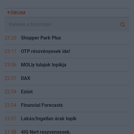
FÓRUM
23:20
Shopper Park Plus
23:17
OTP részvényesek ide!
23:06
MOLly tulajok topikja
22:57
DAX
22:54
Ezüst
22:54
Financial Forecasts
22:07
Lakás/Ingatlan árak topik
21:58
4IG Nyrt reszvenyesek.