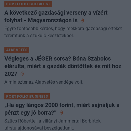
PORTFOLIO CHECKLIST
A következő gazdasági verseny a vízért
folyhat - Magyarországon
is
Egyre fontosabb kérdés, hogy mekkora gazdasági értéket
teremtünk a szűkülő készletekből.
ALAPVETÉS
Végleges a JÉGER sorsa? Bóna Szabolcs
elárulta, miért a gazdák döntöttek és mit hoz
2027
A miniszter az Alapvetés vendége volt.
PORTFOLIO BUSINESS
„Ha egy lángos 2000 forint, miért sajnáljuk a
pénzt egy jó
borra?”
Szűcs Róberttel, a villányi Jammertal Borbirtok
társtulajdonosával beszélgettünk.