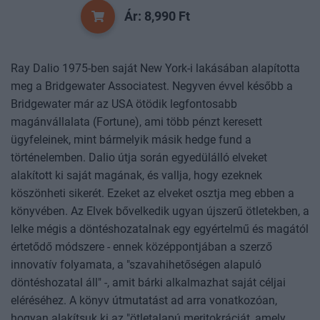
Ár: 8,990 Ft
Ray Dalio 1975-ben saját New York-i lakásában alapította
meg a Bridgewater Associatest. Negyven évvel később a
Bridgewater már az USA ötödik legfontosabb
magánvállalata (Fortune), ami több pénzt keresett
ügyfeleinek, mint bármelyik másik hedge fund a
történelemben. Dalio útja során egyedülálló elveket
alakított ki saját magának, és vallja, hogy ezeknek
köszönheti sikerét. Ezeket az elveket osztja meg ebben a
könyvében. Az Elvek bővelkedik ugyan újszerű ötletekben, a
lelke mégis a döntéshozatalnak egy egyértelmű és magától
értetődő módszere - ennek középpontjában a szerző
innovatív folyamata, a "szavahihetőségen alapuló
döntéshozatal áll" -, amit bárki alkalmazhat saját céljai
eléréséhez. A könyv útmutatást ad arra vonatkozóan,
hogyan alakítsuk ki az "ötletalapú meritokráciát, amely