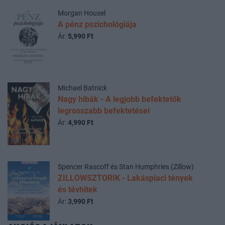
Morgan Housel
A pénz pszichológiája
Ár:
5,990 Ft
Michael Batnick
Nagy hibák - A legjobb befektetők
legrosszabb befektetései
Ár:
4,990 Ft
Spencer Rascoff és Stan Humphries (Zillow)
ZILLOWSZTORIK - Lakáspiaci tények
és tévhitek
Ár:
3,990 Ft