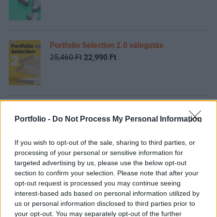
Portfolio Selection 2.0 válogatás
25,460 Ft
22,990 Ft
FRISS HÍREK
NÉPSZERŰ
Portfolio -
Do Not Process My Personal Information
Hatalmas meglepetést okozott a Mol – 2022 óta
01:05
nem láttunk ilyet
If you wish to opt-out of the sale, sharing to third parties, or
processing of your personal or sensitive information for
targeted advertising by us, please use the below opt-out
Elbizonytalanodtak a befektetők, nyomás alá
22:06
section to confirm your selection. Please note that after your
kerültek a
tőzsdék
opt-out request is processed you may continue seeing
interest-based ads based on personal information utilized by
Két napja lángol az oroszok legnagyobb
us or personal information disclosed to third parties prior to
finomítója, készül a végső csata az ukrán
your opt-out. You may separately opt-out of the further
21:51