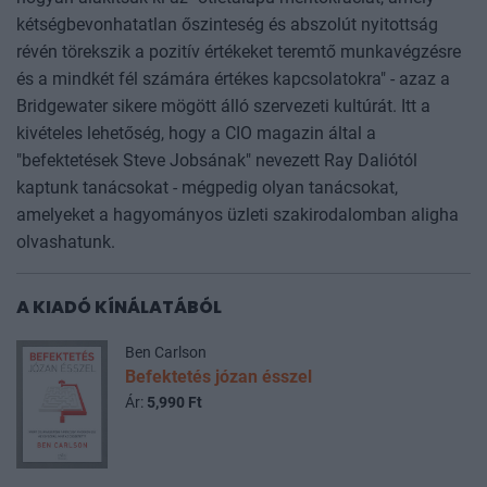
kétségbevonhatatlan őszinteség és abszolút nyitottság
révén törekszik a pozitív értékeket teremtő munkavégzésre
és a mindkét fél számára értékes kapcsolatokra" - azaz a
Bridgewater sikere mögött álló szervezeti kultúrát. Itt a
kivételes lehetőség, hogy a CIO magazin által a
"befektetések Steve Jobsának" nevezett Ray Daliótól
kaptunk tanácsokat - mégpedig olyan tanácsokat,
amelyeket a hagyományos üzleti szakirodalomban aligha
olvashatunk.
A KIADÓ KÍNÁLATÁBÓL
Ben Carlson
Befektetés józan ésszel
Ár:
5,990 Ft