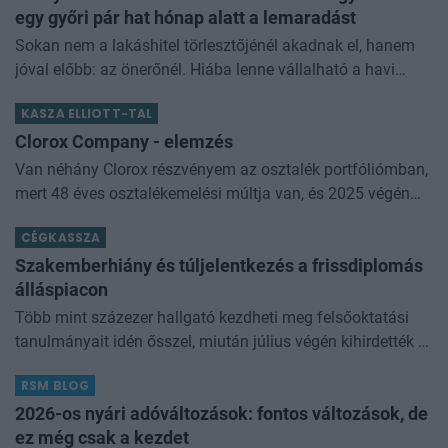
egy győri pár hat hónap alatt a lemaradást
Sokan nem a lakáshitel törlesztőjénél akadnak el, hanem
jóval előbb: az önerőnél. Hiába lenne vállalható a havi
törlesztő, ha a vételár 10 vagy 20 százalékát előre össze
KASZA ELLIOTT-TAL
kell rakni. Z
Clorox Company - elemzés
Van néhány Clorox részvényem az osztalék portfóliómban,
mert 48 éves osztalékemelési múltja van, és 2025 végén
úgy láttam, hogy jó áron meg tudom venni ezt a majdnem
CÉGKASSZA
dividend king-et. Azt
Szakemberhiány és túljelentkezés a frissdiplomás
álláspiacon
Több mint százezer hallgató kezdheti meg felsőoktatási
tanulmányait idén ősszel, miután július végén kihirdették a
felvételi ponthatárokat. A szakválasztás azonban nemcsak
RSM BLOG
a következő é
2026-os nyári adóváltozások: fontos változások, de
ez még csak a kezdet