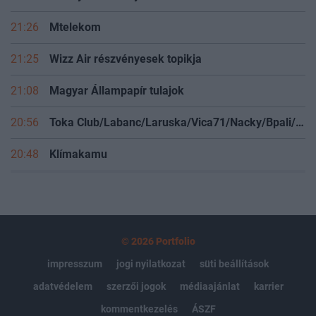
21:26
Mtelekom
21:25
Wizz Air részvényesek topikja
21:08
Magyar Állampapír tulajok
20:56
Toka Club/Labanc/Laruska/Vica71/Nacky/Bpali/Oldrider/Josefernando/Mcbull/Kawaszabi
20:48
Klímakamu
© 2026 Portfolio
impresszum
jogi nyilatkozat
süti beállítások
adatvédelem
szerzői jogok
médiaajánlat
karrier
kommentkezelés
ÁSZF