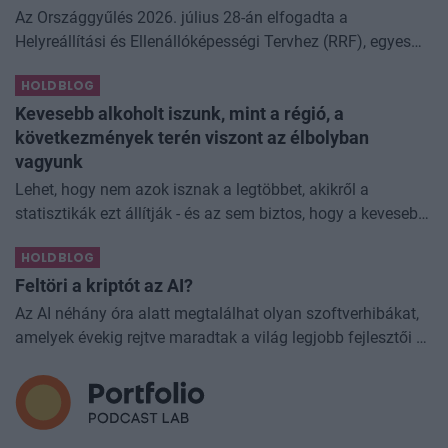
Az Országgyűlés 2026. július 28-án elfogadta a
Helyreállítási és Ellenállóképességi Tervhez (RRF), egyes
kormányprogramokhoz és kormányhatározatokhoz
HOLDBLOG
kapcsolódó adóintézkedésekről, v
Kevesebb alkoholt iszunk, mint a régió, a
következmények terén viszont az élbolyban
vagyunk
Lehet, hogy nem azok isznak a legtöbbet, akikről a
statisztikák ezt állítják - és az sem biztos, hogy a kevesebb
elfogyasztott alkohol kisebb társadalmi kárral... The post
HOLDBLOG
Kevesebb alkoholt iszunk
Feltöri a kriptót az AI?
Az AI néhány óra alatt megtalálhat olyan szoftverhibákat,
amelyek évekig rejtve maradtak a világ legjobb fejlesztői és
biztonsági szakemberei előtt. A kriptovilágban ennek
különösen nagy...