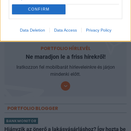
CONFIRM
Megállíthatatlan új kórokozók szabadulhatnak
20:32
el: súlyos veszélyre figyelmeztetnek a szakértők
Összes friss hír
Data Deletion
Data Access
Privacy Policy
PORTFOLIO HÍRLEVÉL
Ne maradjon le a friss hírekről!
Iratkozzon fel mobilbarát hírleveleinkre és járjon
mindenki előtt.
PORTFOLIO BLOGGER
BANKMONITOR
Hiányzik az önerő a lakásvásárláshoz? Így hozta be