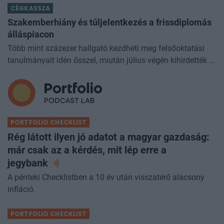
CÉGKASSZA
dividend king-et. Azt
Szakemberhiány és túljelentkezés a frissdiplomás
álláspiacon
Több mint százezer hallgató kezdheti meg felsőoktatási
tanulmányait idén ősszel, miután július végén kihirdették a
felvételi ponthatárokat. A szakválasztás azonban nemcsak
a következő é
PORTFOLIO CHECKLIST
Rég látott ilyen jó adatot a magyar gazdaság:
már csak az a kérdés, mit lép erre a
jegybank
A pénteki Checklistben a 10 év után visszatérő alacsony
infláció.
PORTFOLIO CHECKLIST