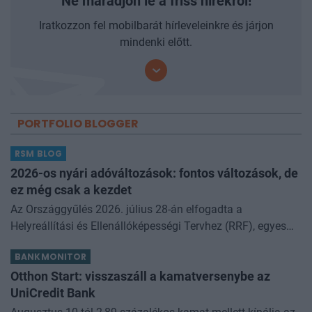
Ne maradjon le a friss hírekről!
Iratkozzon fel mobilbarát hírleveleinkre és járjon
mindenki előtt.
PORTFOLIO BLOGGER
RSM BLOG
2026-os nyári adóváltozások: fontos változások, de
ez még csak a kezdet
Az Országgyűlés 2026. július 28-án elfogadta a
Helyreállítási és Ellenállóképességi Tervhez (RRF), egyes
kormányprogramokhoz és kormányhatározatokhoz
BANKMONITOR
kapcsolódó adóintézkedésekről, v
Otthon Start: visszaszáll a kamatversenybe az
UniCredit Bank