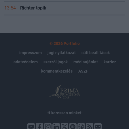
13:54
Richter topik
© 2026 Portfolio
impresszum
jogi nyilatkozat
süti beállítások
adatvédelem
szerzői jogok
médiaajánlat
karrier
kommentkezelés
ÁSZF
Itt keressen minket: