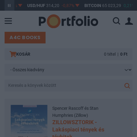
-0,61%
USD/HUF
314,20
-0,87%
BITCOIN
65 023,29
0,21%
A4C BOOKS
KOSÁR
0 tétel
|
0 Ft
Spencer Rascoff és Stan
Humphries (Zillow)
ZILLOWSZTORIK -
Lakáspiaci tények és
tévhitek