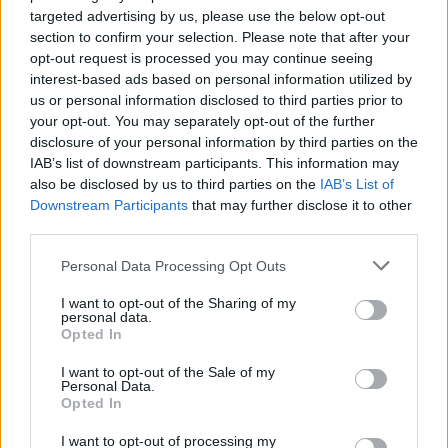
targeted advertising by us, please use the below opt-out
section to confirm your selection. Please note that after your
opt-out request is processed you may continue seeing
interest-based ads based on personal information utilized by
Portfolio Selection válogatás
us or personal information disclosed to third parties prior to
22,380 Ft
21,490 Ft
your opt-out. You may separately opt-out of the further
disclosure of your personal information by third parties on the
IAB’s list of downstream participants. This information may
also be disclosed by us to third parties on the
IAB’s List of
Downstream Participants
that may further disclose it to other
third parties.
Portfolio Selection 2.0 válogatás
25,460 Ft
22,990 Ft
Personal Data Processing Opt Outs
I want to opt-out of the Sharing of my
personal data.
Opted In
FRISS HÍREK
NÉPSZERŰ
I want to opt-out of the Sale of my
Personal Data.
Opted In
Horrorbaleset a szomszédos országban:
16:57
frontálisan összeütközött két vonat, sok a sérült
I want to opt-out of processing my