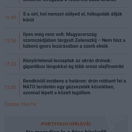
S a sírt, hol nemzet süllyed el, hőkupolák állják
16:00
körül
Ilyen még nem volt: Magyarország
szomszédjában tárgyalt Zelenszkij – Nem hisz a
15:59
háború gyors lezárásában a szerb elnök
Könyörtelenül lecsaptak az ukrán drónok:
15:23
gigantikus lángokkal ég több orosz olajfinomító
Rendkívüli incidens a határon: drón robbant fel a
NATO területén egy gázvezeték közelében,
15:05
azonnal lépett a közeli tagállam
Összes friss hír
PORTFOLIO HÍRLEVÉL