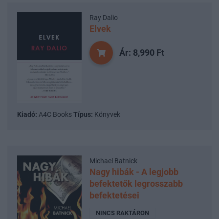
Ray Dalio
Elvek
Ár: 8,990 Ft
Kiadó:
A4C Books
Típus:
Könyvek
Michael Batnick
Nagy hibák - A legjobb
befektetők legrosszabb
befektetései
NINCS RAKTÁRON