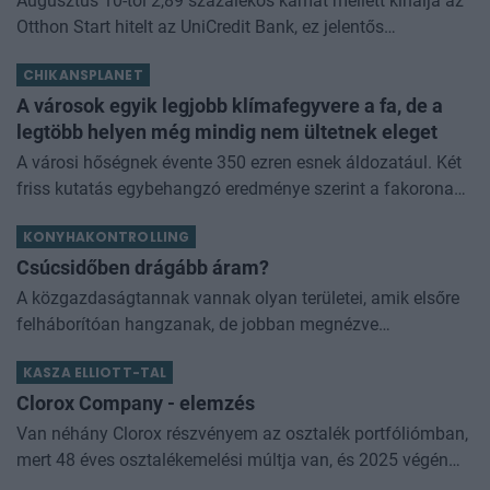
Augusztus 10-tól 2,89 százalékos kamat mellett kínálja az
Otthon Start hitelt az UniCredit Bank, ez jelentős
megtakarítást jelenthet a standard évi 3 százalékos
CHIKANSPLANET
kamathoz képest. De arról sem s
A városok egyik legjobb klímafegyvere a fa, de a
legtöbb helyen még mindig nem ültetnek eleget
A városi hőségnek évente 350 ezren esnek áldozatául. Két
friss kutatás egybehangzó eredménye szerint a fakorona
akár a városi hőszigethatás felét is semlegesítheti
KONYHAKONTROLLING
Csúcsidőben drágább áram?
A közgazdaságtannak vannak olyan területei, amik elsőre
felháborítóan hangzanak, de jobban megnézve
összességében jobb kimenethez vezetnek. Az igaz, hogy
KASZA ELLIOTT-TAL
némi kellemetlenséggel is járnak. Az
Clorox Company - elemzés
Van néhány Clorox részvényem az osztalék portfóliómban,
mert 48 éves osztalékemelési múltja van, és 2025 végén
úgy láttam, hogy jó áron meg tudom venni ezt a majdnem