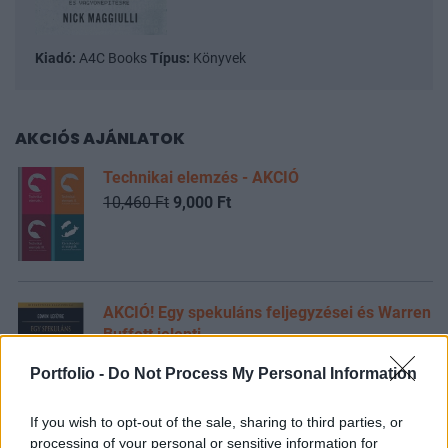
Kiadó:
A4C Books
Típus:
Könyvek
AKCIÓS AJÁNLATOK
Technikai elemzés - AKCIÓ
10,460 Ft
9,000 Ft
AKCIÓ! Egy spekuláns feljegyzései és Warren
Buffett jelenti
10,480 Ft
9,000 Ft
Portfolio -
Do Not Process My Personal Information
If you wish to opt-out of the sale, sharing to third parties, or
processing of your personal or sensitive information for