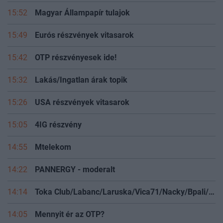
15:52
Magyar Állampapír tulajok
15:49
Eurós részvények vitasarok
15:42
OTP részvényesek ide!
15:32
Lakás/Ingatlan árak topik
15:26
USA részvények vitasarok
15:05
4IG részvény
14:55
Mtelekom
14:22
PANNERGY - moderalt
14:14
Toka Club/Labanc/Laruska/Vica71/Nacky/Bpali/Oldrider/Josefernando/Mcbull/Kawaszabi
14:05
Mennyit ér az OTP?