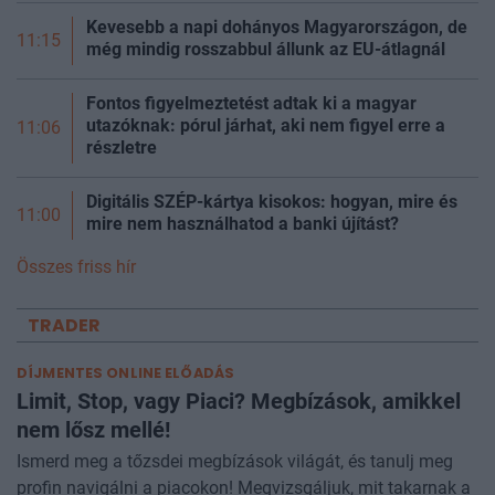
Kevesebb a napi dohányos Magyarországon, de
11:15
még mindig rosszabbul állunk az EU-átlagnál
Fontos figyelmeztetést adtak ki a magyar
utazóknak: pórul járhat, aki nem figyel erre a
11:06
részletre
Digitális SZÉP-kártya kisokos: hogyan, mire és
11:00
mire nem használhatod a banki újítást?
Összes friss hír
TRADER
DÍJMENTES ONLINE ELŐADÁS
Limit, Stop, vagy Piaci? Megbízások, amikkel
nem lősz mellé!
Ismerd meg a tőzsdei megbízások világát, és tanulj meg
profin navigálni a piacokon! Megvizsgáljuk, mit takarnak a