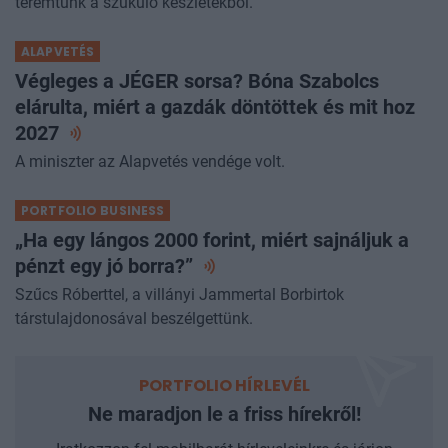
teremtünk a szűkülő készletekből.
ALAPVETÉS
Végleges a JÉGER sorsa? Bóna Szabolcs
elárulta, miért a gazdák döntöttek és mit hoz
2027
A miniszter az Alapvetés vendége volt.
PORTFOLIO BUSINESS
„Ha egy lángos 2000 forint, miért sajnáljuk a
pénzt egy jó
borra?”
Szűcs Róberttel, a villányi Jammertal Borbirtok
társtulajdonosával beszélgettünk.
PORTFOLIO HÍRLEVÉL
Ne maradjon le a friss hírekről!