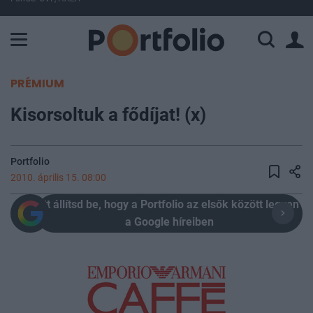
A Paksi Atomerőmű összteljesítménye 226 MW. A Duna vízállá
PRÉMIUM
Kisorsoltuk a fődíjat! (x)
Portfolio
2010. április 15. 08:00
Itt állítsd be, hogy a Portfolio az elsők között legyen
a Google híreiben