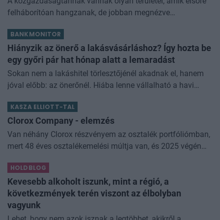
A közgazdaságtannak vannak olyan területei, amik elsőre
felháborítóan hangzanak, de jobban megnézve
összességében jobb kimenethez vezetnek. Az igaz, hogy
BANKMONITOR
némi kellemetlenséggel is járnak. Az
Hiányzik az önerő a lakásvásárláshoz? Így hozta be
egy győri pár hat hónap alatt a lemaradást
Sokan nem a lakáshitel törlesztőjénél akadnak el, hanem
jóval előbb: az önerőnél. Hiába lenne vállalható a havi
törlesztő, ha a vételár 10 vagy 20 százalékát előre össze
KASZA ELLIOTT-TAL
kell rakni. Z
Clorox Company - elemzés
Van néhány Clorox részvényem az osztalék portfóliómban,
mert 48 éves osztalékemelési múltja van, és 2025 végén
úgy láttam, hogy jó áron meg tudom venni ezt a majdnem
HOLDBLOG
dividend king-et. Azt
Kevesebb alkoholt iszunk, mint a régió, a
következmények terén viszont az élbolyban
vagyunk
Lehet, hogy nem azok isznak a legtöbbet, akikről a