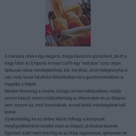
A márkára utalva egy elegáns, drága kávézóra gondolunk, de itt a
nagy hiba! Az Emporio Armani Caffé egy "restobar" azaz olyan
tipikusan olasz vendéglátóhely, bár, kávéház, ahol melegkonyha is
van, mely lezser kávéházi életstílusban és a gasztronómiában is
megállja a helyét.
Minden finomság a mester, Giorgio Armani elképzelései, víziója
szerint készül: semmi túldíszítettség az étteremben és az étlapon
sem, viszont az, amit használnak, annak kiváló minőségűnek kell
lennie.
Gyakorlatilag, ha az ember leül és felhagy a környezet
megfigyelésével és kezébe veszi az étlapot, jó érzései lesznek.
Egyrészt azért mert enni fog és az étlap izgalmasan, igényesen és