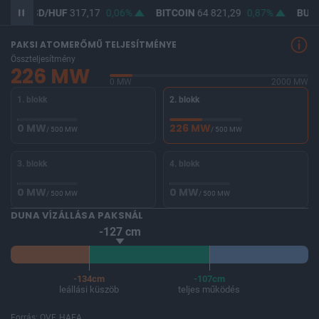
USD/HUF
317,17
0,06%
BITCOIN
64 821,29
0,87%
BUX
147 3
PAKSI ATOMERŐMŰ TELJESÍTMÉNYE
Összteljesítmény
226 MW
0 MW
2000 MW
1. blokk
2. blokk
0 MW
226 MW
/ 500 MW
/ 500 MW
3. blokk
4. blokk
0 MW
0 MW
/ 500 MW
/ 500 MW
DUNA VÍZÁLLÁSA PAKSNÁL
-127 cm
-134cm
-107cm
leállási küszöb
teljes működés
Forrás: OVF, HAEA