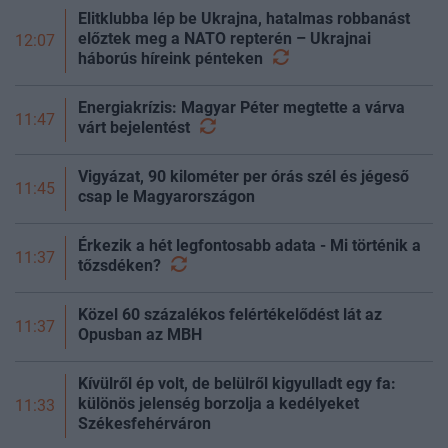
Elitklubba lép be Ukrajna, hatalmas robbanást
előztek meg a NATO repterén – Ukrajnai
12:07
háborús híreink
pénteken
Energiakrízis: Magyar Péter megtette a várva
11:47
várt
bejelentést
Vigyázat, 90 kilométer per órás szél és jégeső
11:45
csap le Magyarországon
Érkezik a hét legfontosabb adata - Mi történik a
11:37
tőzsdéken?
Közel 60 százalékos felértékelődést lát az
11:37
Opusban az MBH
Kívülről ép volt, de belülről kigyulladt egy fa:
különös jelenség borzolja a kedélyeket
11:33
Székesfehérváron