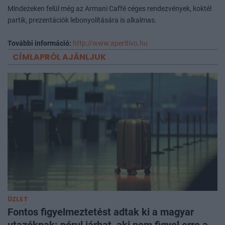
Mindezeken felül még az Armani Caffé céges rendezvények, koktél
partik, prezentációk lebonyolítására is alkalmas.
További információ:
http://www.aperitivo.hu
CÍMLAPRÓL AJÁNLJUK
ÜZLET
Fontos figyelmeztetést adtak ki a magyar
utazóknak: pórul járhat, aki nem figyel erre a