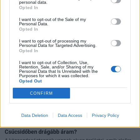
personal data.
Opted In
Nagyrészt Munkácson folyt a séma.
PORTFOLIO BLOGGER
I want to opt-out of the Sale of my
Personal Data.
Opted In
RSM BLOG
2026-os nyári adóváltozások: fontos változások, de
I want to opt-out of processing my
Personal Data for Targeted Advertising.
ez még csak a kezdet
Opted In
Az Országgyűlés 2026. július 28-án elfogadta a
Helyreállítási és Ellenállóképességi Tervhez (RRF), egyes
I want to opt-out of Collection, Use,
Retention, Sale, and/or Sharing of my
kormányprogramokhoz és kormányhatározatokhoz
Personal Data that Is Unrelated with the
Purposes for which it was collected.
CHIKANSPLANET
kapcsolódó adóintézkedésekről, v
Opted Out
A városok egyik legjobb klímafegyvere a fa, de a
legtöbb helyen még mindig nem ültetnek eleget
CONFIRM
A városi hőségnek évente 350 ezren esnek áldozatául. Két
friss kutatás egybehangzó eredménye szerint a fakorona
Data Deletion
Data Access
Privacy Policy
akár a városi hőszigethatás felét is semlegesítheti
KONYHAKONTROLLING
Csúcsidőben drágább áram?