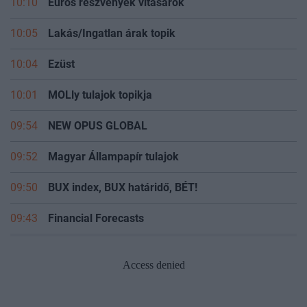
10:10
Eurós részvények vitasarok
10:05
Lakás/Ingatlan árak topik
10:04
Ezüst
10:01
MOLly tulajok topikja
09:54
NEW OPUS GLOBAL
09:52
Magyar Állampapír tulajok
09:50
BUX index, BUX határidő, BÉT!
09:43
Financial Forecasts