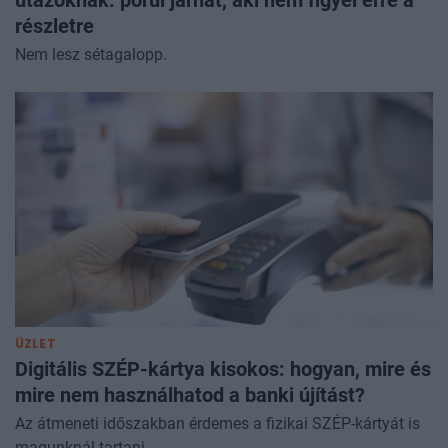
részletre
Nem lesz sétagalopp.
ÜZLET
Digitális SZÉP-kártya kisokos: hogyan, mire és
mire nem használhatod a banki újítást?
Az átmeneti időszakban érdemes a fizikai SZÉP-kártyát is
magunknál tartani.