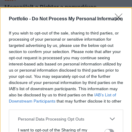
Megszólalt a Richter a negyedéves
eredmények után: csodát csinál a Vraylar
Portfolio -
Do Not Process My Personal Information
Szóba került a GLP-1 piac és az euróbevezetés kérdése is.
If you wish to opt-out of the sale, sharing to third parties, or
processing of your personal or sensitive information for
targeted advertising by us, please use the below opt-out
section to confirm your selection. Please note that after your
opt-out request is processed you may continue seeing
interest-based ads based on personal information utilized by
us or personal information disclosed to third parties prior to
your opt-out. You may separately opt-out of the further
disclosure of your personal information by third parties on the
IAB’s list of downstream participants. This information may
also be disclosed by us to third parties on the
IAB’s List of
Downstream Participants
that may further disclose it to other
third parties.
GLOBÁL
Hatalmas botrány Kárpátalján: 1500 embert
Personal Data Processing Opt Outs
tüntettek el a toborzótisztek, közben
I want to opt-out of the Sharing of my
szabályosan meggazdagodtak