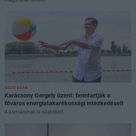
GAZDASÁG
Karácsony Gergely üzent: fenntartják a
főváros energiatakarékossági intézkedéseit
A kormánynak is odabökött.