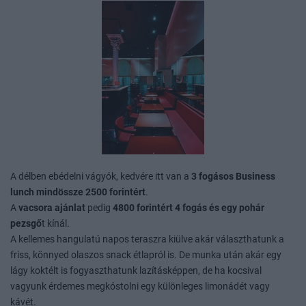
A délben ebédelni vágyók, kedvére itt van a
3 fogásos Business
lunch mindössze 2500 forintért
.
A
vacsora ajánlat
pedig
4800 forintért 4 fogás és egy pohár
pezsgő
t kínál.
A kellemes hangulatú napos teraszra kiülve akár választhatunk a
friss, könnyed olaszos snack étlapról is. De munka után akár egy
lágy koktélt is fogyaszthatunk lazításképpen, de ha kocsival
vagyunk érdemes megkóstolni egy különleges limonádét vagy
kávét.