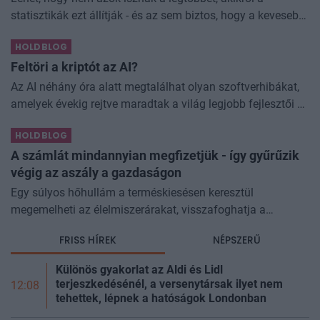
statisztikák ezt állítják - és az sem biztos, hogy a kevesebb
elfogyasztott alkohol kisebb társadalmi kárral... The post
HOLDBLOG
Kevesebb alkoholt iszunk
Feltöri a kriptót az AI?
Az AI néhány óra alatt megtalálhat olyan szoftverhibákat,
amelyek évekig rejtve maradtak a világ legjobb fejlesztői és
biztonsági szakemberei előtt. A kriptovilágban ennek
HOLDBLOG
különösen nagy...
A számlát mindannyian megfizetjük - így gyűrűzik
végig az aszály a gazdaságon
Egy súlyos hőhullám a terméskiesésen keresztül
megemelheti az élelmiszerárakat, visszafoghatja a
gazdasági növekedést, ronthatja a termelékenységet, sőt
FRISS HÍREK
NÉPSZERŰ
még az állam finanszírozását is m
Különös gyakorlat az Aldi és Lidl
terjeszkedésénél, a versenytársak ilyet nem
12:08
tehettek, lépnek a hatóságok Londonban