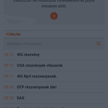
Iratkozzon fel mobilbarát hírleveleinkre és járjon
mindenki előtt.
FÓRUM
10:12
4IG részvény
10:12
USA részvények vitasarok
10:11
4IG Nyrt reszvenyesek.
10:10
OTP részvényesek ide!
10:10
DAX