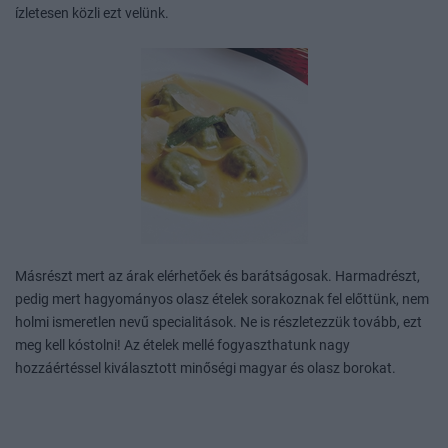
ízletesen közli ezt velünk.
Másrészt mert az árak elérhetőek és barátságosak. Harmadrészt,
pedig mert hagyományos olasz ételek sorakoznak fel előttünk, nem
holmi ismeretlen nevű specialitások. Ne is részletezzük tovább, ezt
meg kell kóstolni! Az ételek mellé fogyaszthatunk nagy
hozzáértéssel kiválasztott minőségi magyar és olasz borokat.