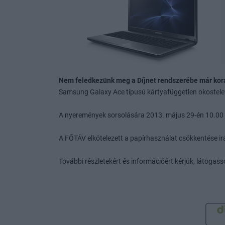
Nem feledkezünk meg a Díjnet rendszerébe már koráb
Samsung Galaxy Ace típusú kártyafüggetlen okostele
A nyeremények sorsolására 2013. május 29-én 10.00 ó
A FŐTÁV elkötelezett a papírhasználat csökkentése ir
További részletekért és információért kérjük, látogass