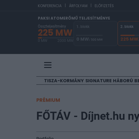
|
|
EUR/HUF
364,5
KONFERENCIA
ÁRFOLYAM
ELŐFIZETÉS
PAKSI ATOMERŐMŰ TELJESÍTMÉNYE
Összteljesítmény
1. blokk
2. blokk
225 MW
0 MW
225 MW
/ 500 MW
0 MW
2000 MW
A Paksi Atomerőmű összteljesítménye 225 MW. 
TISZA-KORMÁNY
SIGNATURE
HÁBORÚ
B
PRÉMIUM
FŐTÁV - Díjnet.hu n
Portfolio