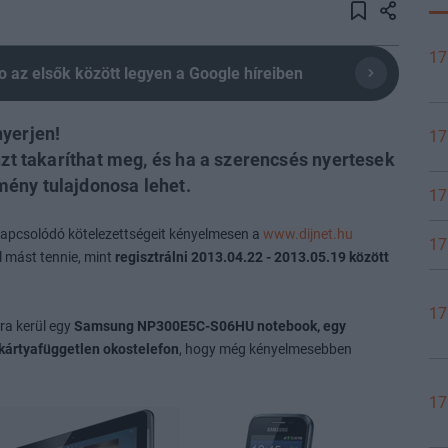
17
olio az elsők között legyen a Google híreiben
nyerjen!
17
nzt takaríthat meg, és ha a szerencsés nyertesek
ény tulajdonosa lehet.
17
 kapcsolódó kötelezettségeit kényelmesen a
www.dijnet.hu
17
l mást tennie, mint
regisztrálni 2013.04.22 - 2013.05.19 között
17
sra kerül egy
Samsung NP300E5C-S06HU notebook, egy
ártyafüggetlen okostelefon
, hogy még kényelmesebben
17