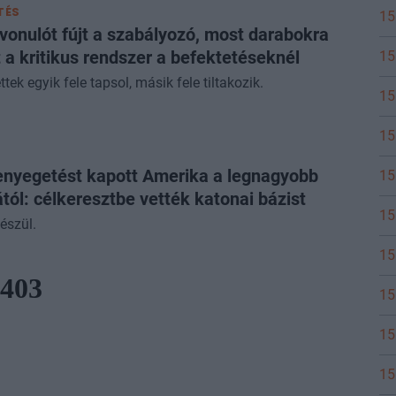
TÉS
15
vonulót fújt a szabályozó, most darabokra
t a kritikus rendszer a befektetéseknél
15
ttek egyik fele tapsol, másik fele tiltakozik.
15
15
fenyegetést kapott Amerika a legnagyobb
15
ától: célkeresztbe vették katonai bázist
15
észül.
15
15
15
15