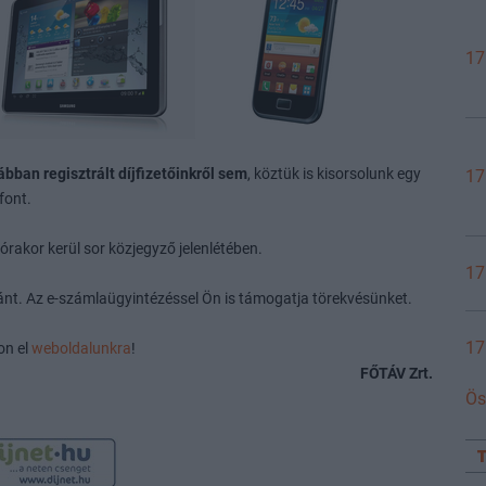
17
ban regisztrált díjfizetőinkről sem
, köztük is kisorsolunk egy
17
font.
rakor kerül sor közjegyző jelenlétében.
17
ánt. Az e-számlaügyintézéssel Ön is támogatja törekvésünket.
17
on el
weboldalunkra
!
FŐTÁV Zrt.
Ös