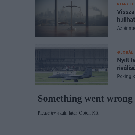
BEFEKTE
Vissza
hullha
Az érinte
GLOBÁL
Nyílt 
rivális
Peking k