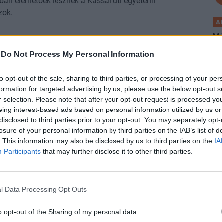
an elérhetőek lesznek a Kassai úti egyetemi
ok.
A
V
ÁG
Sz
 megvágta a lógós Lázár János fizetését
-
Do Not Process My Personal Information
dö
offer Ágnes
A 
iniszter alig jár a parlamentbe, így a minimálbérhez jutott
to opt-out of the sale, sharing to third parties, or processing of your per
formation for targeted advertising by us, please use the below opt-out s
zzá.
r selection. Please note that after your opt-out request is processed y
P
eing interest-based ads based on personal information utilized by us or
„H
IO SIGNATURE
disclosed to third parties prior to your opt-out. You may separately opt-
sa
nem éri meg a felhajtást a legtöbb tőzsdei
losure of your personal information by third parties on the IAB’s list of
. This information may also be disclosed by us to third parties on the
IA
Sz
etés?
Participants
that may further disclose it to other third parties.
tá
re lépők következő hulláma óriási lesz. A hozamaikról ez
feltétlenül mondható el.
P
l Data Processing Opt Outs
Je
s
lt, hogy akadtak rá az amerikaiak az
o opt-out of the Sharing of my personal data.
Ez