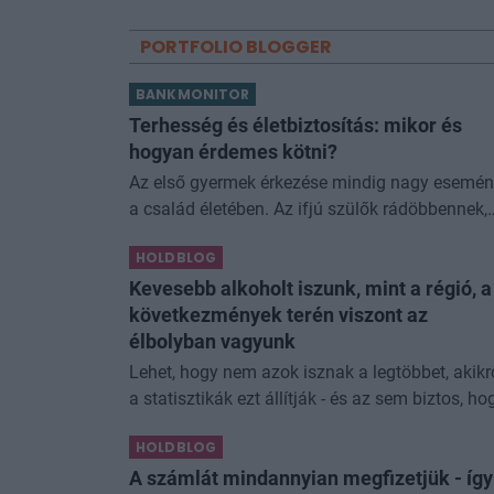
PORTFOLIO BLOGGER
BANKMONITOR
Terhesség és életbiztosítás: mikor és
hogyan érdemes kötni?
Az első gyermek érkezése mindig nagy esemé
a család életében. Az ifjú szülők rádöbbennek,
hogy a gyermekvállalás nemcsak öröm, hane
HOLDBLOG
óriási felelősség is! Így történt ez Nórával
Kevesebb alkoholt iszunk, mint a régió, a
következmények terén viszont az
élbolyban vagyunk
Lehet, hogy nem azok isznak a legtöbbet, akikr
a statisztikák ezt állítják - és az sem biztos, ho
a kevesebb elfogyasztott alkohol kisebb
HOLDBLOG
társadalmi kárral... The post Kevesebb alkoholt
iszunk
A számlát mindannyian megfizetjük - így