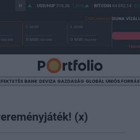
0
0,77%
USD/HUF
316,38
1,06%
BITCOIN
64 692,14
0,14%
DUNA VÍZÁL
Mit jelent ez?
3. blokk
4. blokk
0 MW
0 MW
/ 500 MW
/ 500 MW
/ 500 MW
-144c
A Duna vízállása Paksnál -129 cm. A biztonsági határ -144 cm,
EFEKTETÉS
BANK
DEVIZA
GAZDASÁG
GLOBÁL
UNIÓS FORRÁ
yereményjáték! (x)