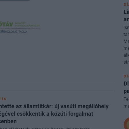
DÍ
Li
am
Is
ta
Me
me
al
st
DÍ
Di
pa
Fe
TÉS
ntette az államtitkár: új vasúti megállóhely
me
égével csökkentik a közúti forgalmat
cenben