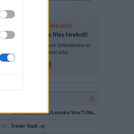
án.
PORTFOLIO HÍRLEVÉL
Ne maradjon le a friss hírekről!
Iratkozzon fel mobilbarát hírleveleinkre és
járjon mindenki előtt.
FÓRUM
:50
Toka Club/Labanc/Laruska/Vica71/Nacky/Bpali/Oldrider/Josefernando/Mcbull/Kawaszabi
:50
Tréder Topik :o)