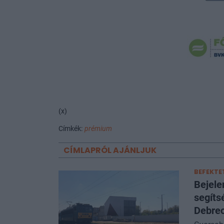
(x)
Címkék:
prémium
CÍMLAPRÓL AJÁNLJUK
BEFEKTE
Bejele
segíts
Debre