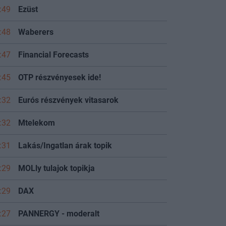
:49
Ezüst
:48
Waberers
:47
Financial Forecasts
:45
OTP részvényesek ide!
:32
Eurós részvények vitasarok
:32
Mtelekom
:31
Lakás/Ingatlan árak topik
:29
MOLly tulajok topikja
:29
DAX
:27
PANNERGY - moderalt