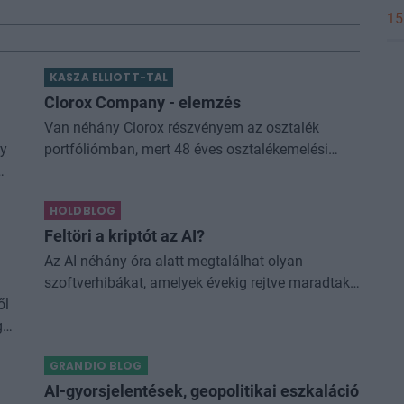
15
KASZA ELLIOTT-TAL
Clorox Company - elemzés
Van néhány Clorox részvényem az osztalék
ny
portfóliómban, mert 48 éves osztalékemelési
múltja van, és 2025 végén úgy láttam, hogy jó
m
áron meg tudom venni ezt a majdnem dividend
HOLDBLOG
king-et. Azt
Feltöri a kriptót az AI?
Az AI néhány óra alatt megtalálhat olyan
szoftverhibákat, amelyek évekig rejtve maradtak
ől
a világ legjobb fejlesztői és biztonsági
gy
szakemberei előtt. A kriptovilágban ennek
különösen nagy...
GRANDIO BLOG
AI-gyorsjelentések, geopolitikai eszkaláció