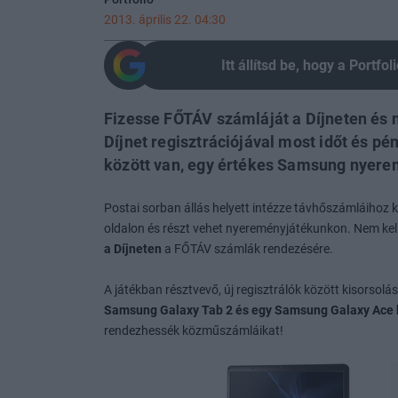
2013. április 22. 04:30
Itt állítsd be, hogy a Portf
Fizesse FŐTÁV számláját a Díjneten és 
Díjnet regisztrációjával most időt és pé
között van, egy értékes Samsung nyerem
Postai sorban állás helyett intézze távhőszámláihoz
oldalon és részt vehet nyereményjátékunkon. Nem kel
a Díjneten
a FŐTÁV számlák rendezésére.
A játékban résztvevő, új regisztrálók között kisorsolá
Samsung Galaxy Tab 2 és egy Samsung Galaxy Ace k
rendezhessék közműszámláikat!