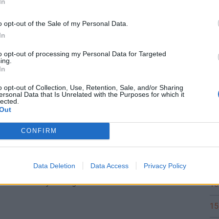
ista rezsim egyik legbefolyásosabb
In
ut
jére
o opt-out of the Sale of my Personal Data.
 hibát véthettek.
In
to opt-out of processing my Personal Data for Targeted
IO SIGNATURE
ing.
In
elzés: a profik szerint ezt a magyar részvényt
ost megvenni!
o opt-out of Collection, Use, Retention, Sale, and/or Sharing
ersonal Data that Is Unrelated with the Purposes for which it
lékos ugrás jöhet.
lected.
Out
FORRÁSOK
CONFIRM
el figyelmeztet, felfoghatatlan összegű
t állnak az európai országok a pusztító nyári
Data Deletion
Data Access
Privacy Policy
trófák miatt
zetése komoly összeget számolt ki a hőhullámok okozta
15
15