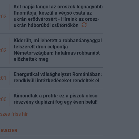
Két napja lángol az oroszok legnagyobb
finomítója, készül a végső csata az
:02
ukrán erődvárosért - Híreink az orosz-
ukrán háborúból
csütörtökön
Kiderült, mi lehetett a robbanóanyaggal
felszerelt drón célpontja
:02
Németországban: hatalmas robbanást
előzhettek meg
Energetikai válsághelyzet Romániában:
:01
rendkívüli intézkedéseket rendeltek el
Kimondták a profik: ez a piszok olcsó
:00
részvény duplázni fog egy éven belül!
szes friss hír
TRADER