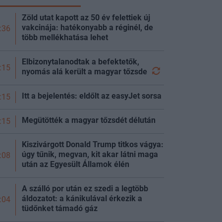
Zöld utat kapott az 50 év felettiek új
vakcinája: hatékonyabb a réginél, de
:36
több mellékhatása lehet
Elbizonytalanodtak a befektetők,
:15
nyomás alá került a magyar
tőzsde
Itt a bejelentés: eldőlt az easyJet sorsa
:15
Megütötték a magyar tőzsdét délután
:15
Kiszivárgott Donald Trump titkos vágya:
úgy tűnik, megvan, kit akar látni maga
:08
után az Egyesült Államok élén
A szálló por után ez szedi a legtöbb
áldozatot: a kánikulával érkezik a
:04
tüdőnket támadó gáz