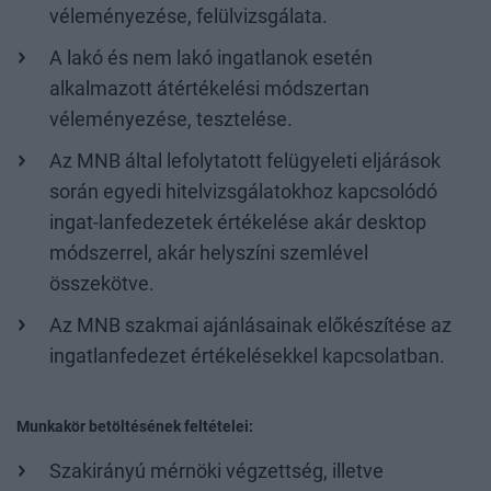
véleményezése, felülvizsgálata.
A lakó és nem lakó ingatlanok esetén
alkalmazott átértékelési módszertan
véleményezése, tesztelése.
Az MNB által lefolytatott felügyeleti eljárások
során egyedi hitelvizsgálatokhoz kapcsolódó
ingat-lanfedezetek értékelése akár desktop
módszerrel, akár helyszíni szemlével
összekötve.
Az MNB szakmai ajánlásainak előkészítése az
ingatlanfedezet értékelésekkel kapcsolatban.
Munkakör betöltésének feltételei:
Szakirányú mérnöki végzettség, illetve