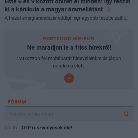
Este 6 és 9 között dőlhet el minden: így feszíti
ki a kánikula a magyar
áramellátást
A hazai energiarendszer eddigi legnagyobb tesztje zajlik.
PORTFOLIO HÍRLEVÉL
Ne maradjon le a friss hírekről!
Iratkozzon fel mobilbarát hírleveleinkre és járjon
mindenki előtt.
FÓRUM
00:06
OTP részvényesek ide!