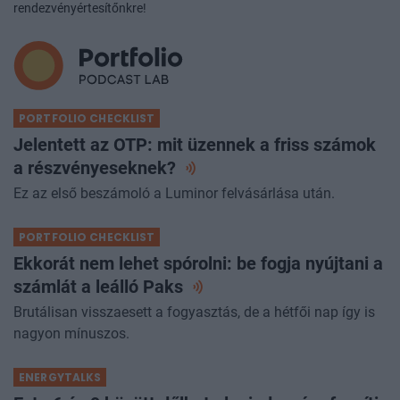
rendezvényértesítőnkre!
PORTFOLIO CHECKLIST
Jelentett az OTP: mit üzennek a friss számok
a
részvényeseknek?
Ez az első beszámoló a Luminor felvásárlása után.
PORTFOLIO CHECKLIST
Ekkorát nem lehet spórolni: be fogja nyújtani a
számlát a leálló
Paks
Brutálisan visszaesett a fogyasztás, de a hétfői nap így is
nagyon mínuszos.
ENERGYTALKS