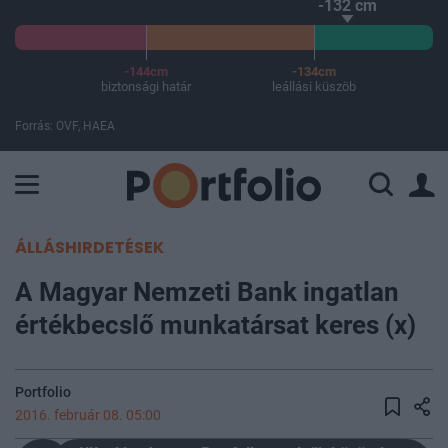
-132 cm
-144cm
-134cm
biztonsági határ
leállási küszöb
Forrás: OVF, HAEA
A Paksi Atomerőmű összteljesítménye 226 MW. A Duna vízállá
ÁLLÁSHIRDETÉSEK
A Magyar Nemzeti Bank ingatlan
értékbecslő munkatársat keres (x)
Portfolio
2016. február 08. 05:00