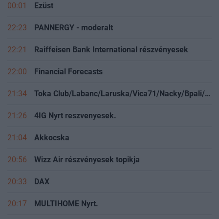
00:01
Ezüst
22:23
PANNERGY - moderalt
22:21
Raiffeisen Bank International részvényesek
22:00
Financial Forecasts
21:34
Toka Club/Labanc/Laruska/Vica71/Nacky/Bpali/Oldrider/Josefernando/Mcbull/Kawaszabi
21:26
4IG Nyrt reszvenyesek.
21:04
Akkocska
20:56
Wizz Air részvényesek topikja
20:33
DAX
20:17
MULTIHOME Nyrt.