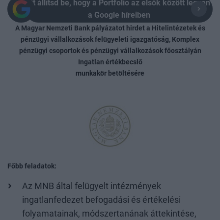
Itt állítsd be, hogy a Portfolio az elsők között legyen
a Google híreiben
A Magyar Nemzeti Bank pályázatot hirdet a Hitelintézetek és
pénzügyi vállalkozások felügyeleti igazgatóság, Komplex
pénzügyi csoportok és pénzügyi vállalkozások főosztályán
Ingatlan értékbecslő
munkakör betöltésére
Főbb feladatok:
Az MNB által felügyelt intézmények
ingatlanfedezet befogadási és értékelési
folyamatainak, módszertanának áttekintése,