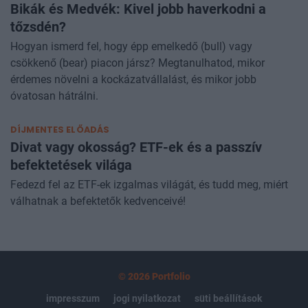
Bikák és Medvék: Kivel jobb haverkodni a
tőzsdén?
Hogyan ismerd fel, hogy épp emelkedő (bull) vagy
csökkenő (bear) piacon jársz? Megtanulhatod, mikor
érdemes növelni a kockázatvállalást, és mikor jobb
óvatosan hátrálni.
DÍJMENTES ELŐADÁS
Divat vagy okosság? ETF-ek és a passzív
befektetések világa
Fedezd fel az ETF-ek izgalmas világát, és tudd meg, miért
válhatnak a befektetők kedvenceivé!
© 2026 Portfolio
impresszum
jogi nyilatkozat
süti beállítások