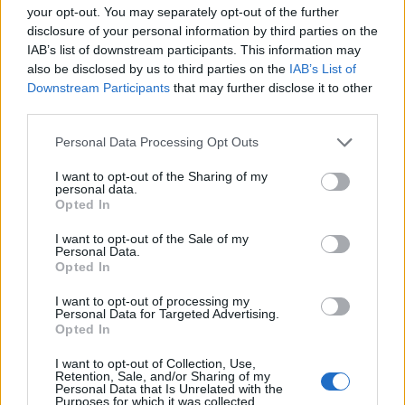
your opt-out. You may separately opt-out of the further
disclosure of your personal information by third parties on the
IAB’s list of downstream participants. This information may
also be disclosed by us to third parties on the
IAB’s List of
Downstream Participants
that may further disclose it to other
third parties.
Personal Data Processing Opt Outs
I want to opt-out of the Sharing of my
personal data.
Opted In
I want to opt-out of the Sale of my
Personal Data.
GAZDASÁG
Opted In
Majdnem milliárdos kárt okozott a
I want to opt-out of processing my
Vidékfejlesztési Minisztérium egy
Personal Data for Targeted Advertising.
közleménnyel, gyorsan törölték
Opted In
A bajt így sikerült elkerülni, az önkormányzatokban
I want to opt-out of Collection, Use,
azonban nagy riadalmat keltettek.
Retention, Sale, and/or Sharing of my
Personal Data that Is Unrelated with the
PORTFOLIO BLOGGER
Purposes for which it was collected.