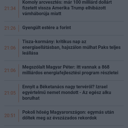
Komoly arcvesztés: már 100 milliárd dollárt
fizetett vissza Amerika Trump elhibázott
21:34
vámháborúja miatt
Gyengült estére a
forint
21:26
Tisza-kormány: kritikus nap az
energiaellátásban, hajszálon múlhat Paks teljes
21:06
leállása
Megszólalt Magyar Péter: itt vannak a 868
21:06
milliárdos energiafejlesztési program részletei
Ennyit a Béketanács nagy tervéről? Izrael
egyértelmű nemet mondott - Az egész alku
21:05
borulhat
Pokoli hőség Magyarországon: egymás után
20:51
dőltek meg az évszázados rekordok