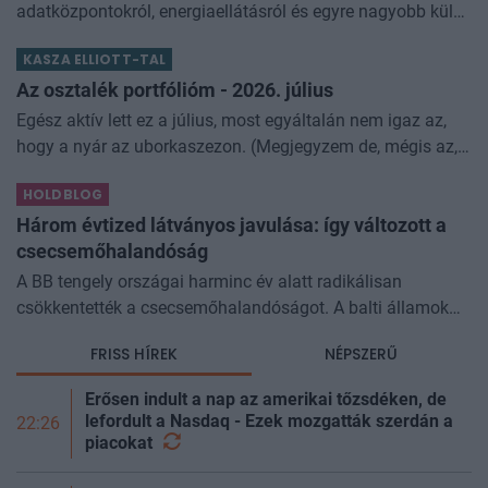
adatközpontokról, energiaellátásról és egyre nagyobb külső
finanszírozásról is szól. Kovács Ádám azt vizsgálja, mikor
KASZA ELLIOTT-TAL
igazolhatja a profit a p
Az osztalék portfólióm - 2026. július
Egész aktív lett ez a július, most egyáltalán nem igaz az,
hogy a nyár az uborkaszezon. (Megjegyzem de, mégis az,
van három magaságyásunk uborkával, annyit teremnek,
HOLDBLOG
hogy alig gyűzzük enni, ny
Három évtized látványos javulása: így változott a
csecsemőhalandóság
A BB tengely országai harminc év alatt radikálisan
csökkentették a csecsemőhalandóságot. A balti államok
ma már Európa élvonalába tartoznak. Az Európai Unió
FRISS HÍREK
NÉPSZERŰ
legalacsonyabb és legmagasabb...
Erősen indult a nap az amerikai tőzsdéken, de
lefordult a Nasdaq - Ezek mozgatták szerdán a
22:26
piacokat