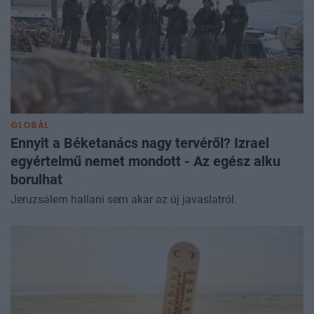
GLOBÁL
Ennyit a Béketanács nagy tervéről? Izrael
egyértelmű nemet mondott - Az egész alku
borulhat
Jeruzsálem hallani sem akar az új javaslatról.