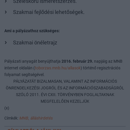
Széleskörű ismeretszerzés.
Szakmai fejlődési lehetőségek.
Ami a pályázathoz szükséges:
Szakmai önéletrajz
Pályázati anyagát benyújthatja
2016. február 29.
napjáig az MNB
internet oldalán (
toborzas.mnb.hu/allasok
) történő regisztrációs
folyamat segítségével.
PÁLYÁZATÁT BIZALMASAN, VALAMINT AZ INFORMÁCIÓS
ÖNRENDELKEZÉSI JOGRÓL ÉS AZ INFORMÁCIÓSZABADSÁGRÓL
SZÓLÓ 2011. ÉVI CXII. TÖRVÉNYBEN FOGLALTAKNAK
MEGFELELŐEN KEZELJÜK
(x)
Címkék:
MNB,
álláshirdetés