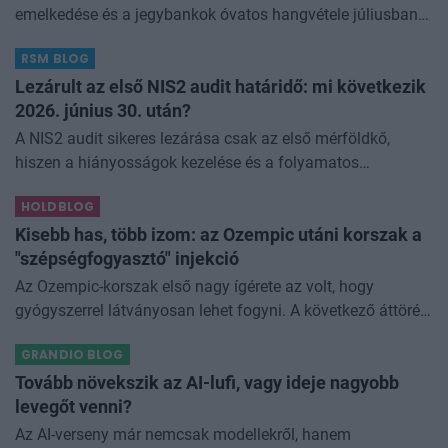
emelkedése és a jegybankok óvatos hangvétele júliusban
átírta a piaci képet. A hazai kötvények súlyát növeltük,
RSM BLOG
miközben a jelentő
Lezárult az első NIS2 audit határidő: mi következik
2026. június 30. után?
A NIS2 audit sikeres lezárása csak az első mérföldkő,
hiszen a hiányosságok kezelése és a folyamatos
megfelelés csak most kezdődik.A 2026. június 30-i
HOLDBLOG
határidővel lezárult a 2025. január 1
Kisebb has, több izom: az Ozempic utáni korszak a
"szépségfogyasztó" injekció
Az Ozempic-korszak első nagy ígérete az volt, hogy
gyógyszerrel látványosan lehet fogyni. A következő áttörés
az lehet, hogy azt is szabályozhatjuk, miből fogyunk.
GRANDIO BLOG
Kísérleti géncsendesítő
Tovább növekszik az AI-lufi, vagy ideje nagyobb
levegőt venni?
Az AI-verseny már nemcsak modellekről, hanem