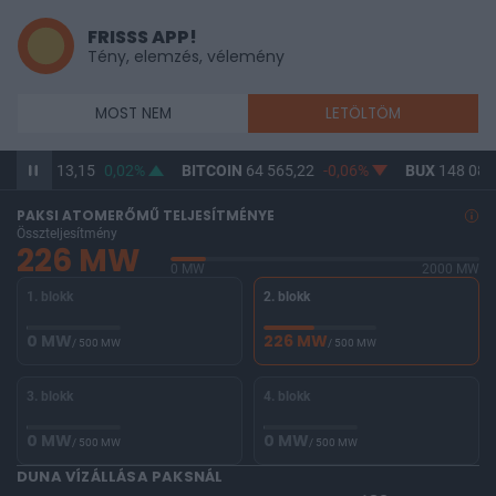
FRISSS APP!
Tény, elemzés, vélemény
MOST NEM
LETÖLTÖM
F
313,15
0,02%
BITCOIN
64 565,22
-0,06%
BUX
148 085,97
-
PAKSI ATOMERŐMŰ TELJESÍTMÉNYE
Összteljesítmény
226 MW
0 MW
2000 MW
1. blokk
2. blokk
0 MW
226 MW
/ 500 MW
/ 500 MW
3. blokk
4. blokk
0 MW
0 MW
/ 500 MW
/ 500 MW
DUNA VÍZÁLLÁSA PAKSNÁL