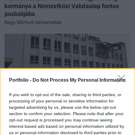
kormánya a Nemzetközi Valutaalap fontos
pozíciójába
Nagy Mártont felmentették.
Portfolio -
Do Not Process My Personal Information
If you wish to opt-out of the sale, sharing to third parties, or
processing of your personal or sensitive information for
targeted advertising by us, please use the below opt-out
GLOBÁL
section to confirm your selection. Please note that after your
Kiadta Ukrajna az evakuációs parancsot: indul
opt-out request is processed you may continue seeing
a végső csata Donbaszért
interest-based ads based on personal information utilized by
us or personal information disclosed to third parties prior to
Célkeresztbe került az utolsó védőbástya.