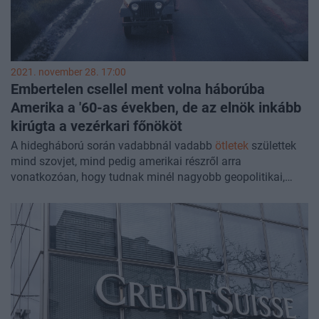
2021. november 28. 17:00
Embertelen csellel ment volna háborúba
Amerika a '60-as években, de az elnök inkább
kirúgta a vezérkari főnököt
A hidegháború során vadabbnál vadabb
ötletek
születtek
mind szovjet, mind pedig amerikai részről arra
vonatkozóan, hogy tudnak minél nagyobb geopolitikai,
stratégiai előnyre szert tenni egymással szemben a
nagyhatalmak. Amerikának különösen fájó seb volt, amikor
a hozzájuk földrajzilag és politikailag is igencsak közelálló
Kubában átvette a hatalmat Fidel Castro, aki gyorsan a
szovjet érdekszférába tolta az országot. A kudarcos
Disznó-öböli invázió után az amerikai katonai vezérkar azt
fontolgatta, hogy nyílt támadást indít Kuba ellen, ehhez
pedig annyira abszurd tervet dolgoztak ki, hogy Kennedy
elnök inkább menesztette az akkori vezérkari főnököt,