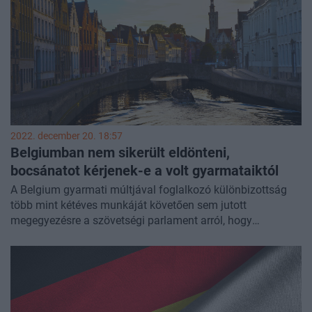
2022. december 20. 18:57
Belgiumban nem sikerült eldönteni,
bocsánatot kérjenek-e a volt gyarmataiktól
A Belgium gyarmati múltjával foglalkozó különbizottság
több mint kétéves munkáját követően sem jutott
megegyezésre a szövetségi parlament arról, hogy
bocsánatot kérjenek-e a volt gyarmatoktól, a Kongói
Demokratikus Köztársaságtól, Burunditól és Ruandától a
kizsákmányoláson alapuló rendszer miatt - jelentette
kedden a The Brussels Times hírportál.