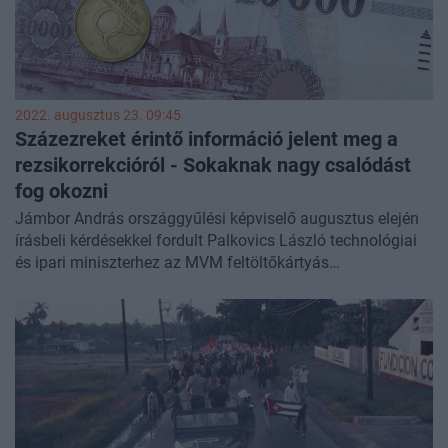
2022. augusztus 23. 09:45
Százezreket érintő információ jelent meg a
rezsikorrekcióról - Sokaknak nagy csalódást
fog okozni
Jámbor András országgyűlési képviselő augusztus elején
írásbeli kérdésekkel fordult Palkovics László technológiai
és ipari miniszterhez az MVM feltöltőkártyás
áramvásárlóinak ügyében, akiknek a cég augusztus óta
nem rezsicsökkentett, hanem emelt áron adta el az áramot.
A miniszter
válaszából
kiderült, hogy a rezsicsökkentés
elszámolására kitalált szoftvert még fejlesztés alatt áll, a
megkárosított ügyfeleket pedig utólag tervezik kárpótolni,
amelyet igényelni kell, nem jár automatikusan.