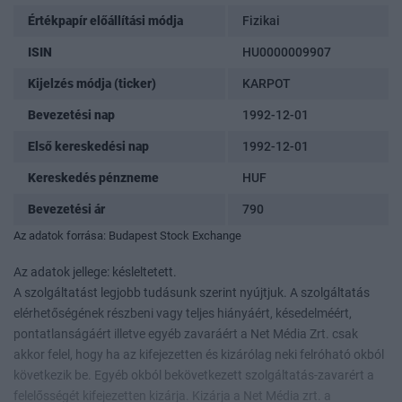
Értékpapír előállítási módja
Fizikai
ISIN
HU0000009907
Kijelzés módja (ticker)
KARPOT
Bevezetési nap
1992-12-01
Első kereskedési nap
1992-12-01
Kereskedés pénzneme
HUF
Bevezetési ár
790
Az adatok forrása: Budapest Stock Exchange
Az adatok jellege: késleltetett.
A szolgáltatást legjobb tudásunk szerint nyújtjuk. A szolgáltatás
elérhetőségének részbeni vagy teljes hiányáért, késedelméért,
pontatlanságáért illetve egyéb zavaráért a Net Média Zrt. csak
akkor felel, hogy ha az kifejezetten és kizárólag neki felróható okból
következik be. Egyéb okból bekövetkezett szolgáltatás-zavarért a
felelősségét kifejezetten kizárja. Kizárja a Net Média zrt. a