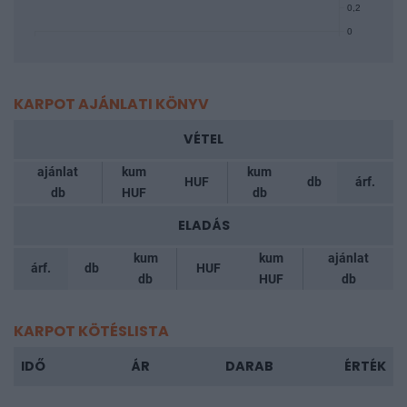
0,2
0
KARPOT AJÁNLATI KÖNYV
VÉTEL
ajánlat
kum
kum
HUF
db
árf.
db
HUF
db
ELADÁS
kum
kum
ajánlat
árf.
db
HUF
db
HUF
db
KARPOT KÖTÉSLISTA
IDŐ
ÁR
DARAB
ÉRTÉK