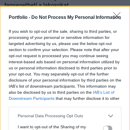
fenyegetheti a lakosokat
Tovább nőttek és mélyültek az eddig meglévő süllyedések
Portfolio -
Do Not Process My Personal Information
a parajdi Dózsa-bánya felett, a Transtelex
beszámolója
szerint ez azzal a kockázattal jár, hogy bármelyik
If you wish to opt-out of the sale, sharing to third parties, or
pillanatban beszakadhat a bánya egész boltozata. A
processing of your personal or sensitive information for
településen felkészültek a "legrosszabb forgatókönyvre",
targeted advertising by us, please use the below opt-out
egy omlás miatti esetleges árhullámra. Bíró Barna Botond
section to confirm your selection. Please note that after your
Hargita megyei tanácselnök szerint újabb beomlások nem
opt-out request is processed you may continue seeing
keletkeztek a vízzel elöntött sóbánya régi részlegének
interest-based ads based on personal information utilized by
tetején, ami a szökőár elkerülésére ad reményt.
us or personal information disclosed to third parties prior to
your opt-out. You may separately opt-out of the further
disclosure of your personal information by third parties on the
IAB’s list of downstream participants. This information may
also be disclosed by us to third parties on the
IAB’s List of
Downstream Participants
that may further disclose it to other
third parties.
2025. február 22. 18:29
Az orosz hadsereg legmegrázóbb és
Personal Data Processing Opt Outs
legkegyetlenebb titka került napvilágra
I want to opt-out of the Sharing of my