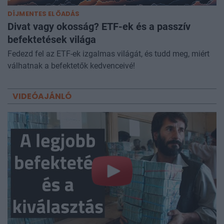
DÍJMENTES ELŐADÁS
Divat vagy okosság? ETF-ek és a passzív
befektetések világa
Fedezd fel az ETF-ek izgalmas világát, és tudd meg, miért
válhatnak a befektetők kedvenceivé!
VIDEÓAJÁNLÓ