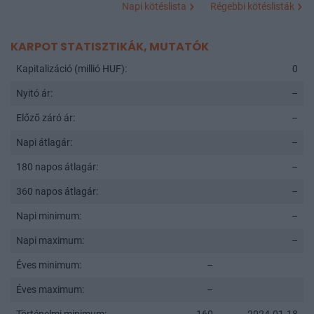
Napi kötéslista
Régebbi kötéslisták
KARPOT STATISZTIKÁK, MUTATÓK
Kapitalizáció (millió HUF):
0
Nyitó ár:
–
Előző záró ár:
–
Napi átlagár:
–
180 napos átlagár:
–
360 napos átlagár:
–
Napi minimum:
–
Napi maximum:
–
Éves minimum:
–
Éves maximum:
–