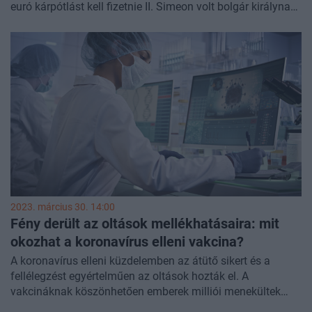
euró kárpótlást kell fizetnie II. Simeon volt bolgár királynak
és családjának, mivel az állam a mai napig akadályozza,
hogy saját tulajdonú erdőterületeiket kereskedelmi céllal
hasznosítsák.
2023. március 30. 14:00
Fény derült az oltások mellékhatásaira: mit
okozhat a koronavírus elleni vakcina?
A koronavírus elleni küzdelemben az átütő sikert és a
fellélegzést egyértelműen az oltások hozták el. A
vakcináknak köszönhetően emberek milliói menekültek
meg a fertőzés súlyos lefolyásától, a lélegeztetőgéptől, a