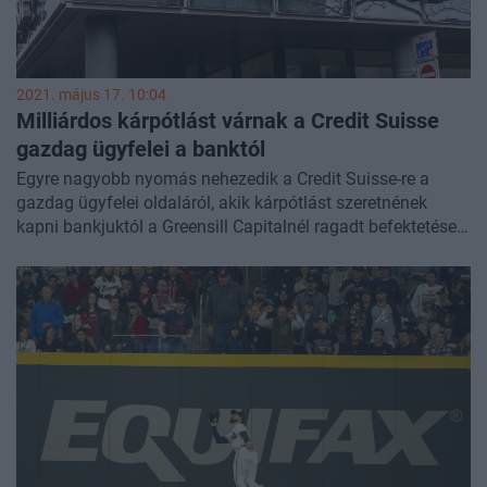
mintsem hogy megvalósítsa az öntámadással, hamis
zászlós hadművelet kivitelezésével járó hadműveletet.
2021. május 17. 10:04
Milliárdos kárpótlást várnak a Credit Suisse
gazdag ügyfelei a banktól
Egyre nagyobb nyomás nehezedik a Credit Suisse-re a
gazdag ügyfelei oldaláról, akik kárpótlást szeretnének
kapni bankjuktól a Greensill Capitalnél ragadt befektetéseik
után - számol be a hírről a Financial Times.