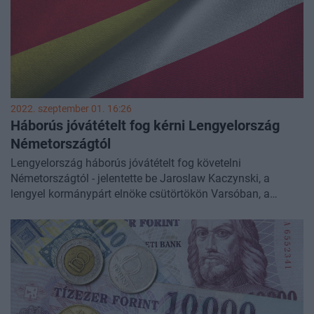
2022. szeptember 01. 16:26
Háborús jóvátételt fog kérni Lengyelország
Németországtól
Lengyelország háborús jóvátételt fog követelni
Németországtól - jelentette be Jaroslaw Kaczynski, a
lengyel kormánypárt elnöke csütörtökön Varsóban, a
háború alatt elszenvedett, több mint 527,8 ezermilliárd
forintnak megfelelő összegre rúgó lengyel veszteségekről
szóló jelentés ismertetésekor.