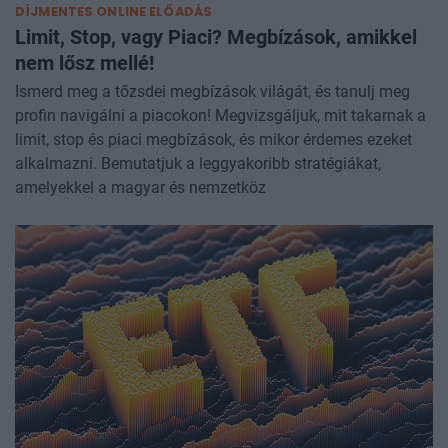
DÍJMENTES ONLINE ELŐADÁS
Limit, Stop, vagy Piaci? Megbízások, amikkel
nem lősz mellé!
Ismerd meg a tőzsdei megbízások világát, és tanulj meg
profin navigálni a piacokon! Megvizsgáljuk, mit takarnak a
limit, stop és piaci megbízások, és mikor érdemes ezeket
alkalmazni. Bemutatjuk a leggyakoribb stratégiákat,
amelyekkel a magyar és nemzetköz