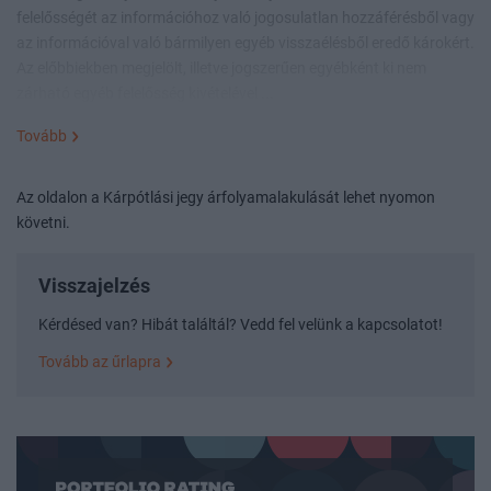
felelősségét az információhoz való jogosulatlan hozzáférésből vagy
az információval való bármilyen egyéb visszaélésből eredő károkért.
Az előbbiekben megjelölt, illetve jogszerűen egyébként ki nem
zárható egyéb felelősség kivételével ...
Tovább
Az oldalon a Kárpótlási jegy árfolyamalakulását lehet nyomon
követni.
Visszajelzés
Kérdésed van? Hibát találtál? Vedd fel velünk a kapcsolatot!
Tovább az űrlapra