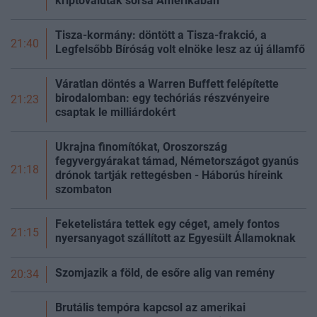
kriptovaluták sorsa Amerikában
Tisza-kormány: döntött a Tisza-frakció, a
21:40
Legfelsőbb Bíróság volt elnöke lesz az új
államfő
Váratlan döntés a Warren Buffett felépítette
birodalomban: egy techóriás részvényeire
21:23
csaptak le milliárdokért
Ukrajna finomítókat, Oroszország
fegyvergyárakat támad, Németországot gyanús
21:18
drónok tartják rettegésben - Háborús híreink
szombaton
Feketelistára tettek egy céget, amely fontos
21:15
nyersanyagot szállított az Egyesült Államoknak
Szomjazik a föld, de esőre alig van remény
20:34
Brutális tempóra kapcsol az amerikai