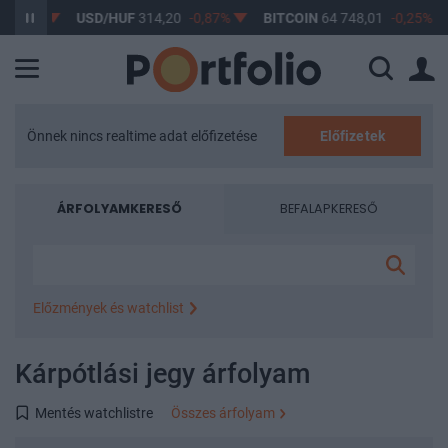
USD/HUF
314,20
-0,87%
BITCOIN
64 748,01
-0,25%
BUX
Önnek nincs realtime adat előfizetése
Előfizetek
ÁRFOLYAMKERESŐ
BEFALAPKERESŐ
Előzmények és watchlist
Legutóbbi keresések
Kárpótlási jegy árfolyam
KARPOT
Népszerű árfolyamok
Mentés watchlistre
Összes árfolyam
OTP
MOL
RICHTER
MTELEKOM
4IG