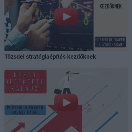
Tőzsdei stratégiaépítés kezdőknek