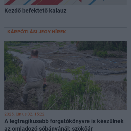
Kezdő befektető kalauz
KÁRPÓTLÁSI JEGY HÍREK
2025. június 02. 15:22
A legtragikusabb forgatókönyvre is készülnek
az omladozó sóbányánál: szökőár