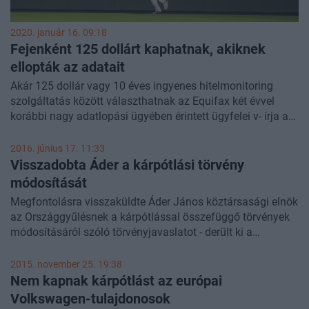
2020. január 16. 09:18
Fejenként 125 dollárt kaphatnak, akiknek
ellopták az adatait
Akár 125 dollár vagy 10 éves ingyenes hitelmonitoring
szolgáltatás között választhatnak az Equifax két évvel
korábbi nagy adatlopási ügyében érintett ügyfelei v- írja a
Bloomberg Law.
2016. június 17. 11:33
Visszadobta Áder a kárpótlási törvény
módosítását
Megfontolásra visszaküldte Áder János köztársasági elnök
az Országgyűlésnek a kárpótlással összefüggő törvények
módosításáról szóló törvényjavaslatot - derült ki a
parlament honlapjára pénteken felkerült dokumentumból.
2015. november 25. 19:38
Nem kapnak kárpótlást az európai
Volkswagen-tulajdonosok