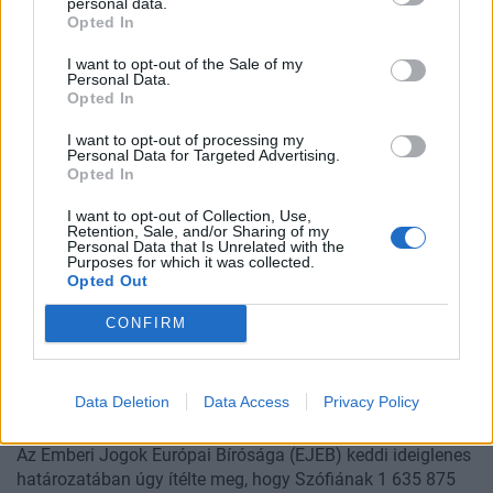
personal data.
Az orosz hadsereg súlyosan sebesült katonákat is
Opted In
visszaküld a frontra, hogy pótolja az emberhiányt, elkerülve
ezzel egy teljes mozgósítást. Videófelvételek szerint
I want to opt-out of the Sale of my
mankóval járó és frissen műtött katonákat is harcba
Personal Data.
Opted In
vezényelnek, sokan pedig hiányos orvosi ellátás után
kénytelenek újra szolgálatba állni. Egyesek szerint ez a
I want to opt-out of processing my
gyakorlat nemcsak az emberhiány kezelését, hanem a
Personal Data for Targeted Advertising.
Opted In
kárpótlási kifizetések elkerülését is szolgálja.
I want to opt-out of Collection, Use,
Retention, Sale, and/or Sharing of my
Personal Data that Is Unrelated with the
Purposes for which it was collected.
Opted Out
CONFIRM
2023. május 02. 17:50
Nem engedik be a királyt a saját erdőjébe,
Data Deletion
Data Access
Privacy Policy
kárpótlást kell fizetnie Bulgáriának
Az Emberi Jogok Európai Bírósága (EJEB) keddi ideiglenes
határozatában úgy ítélte meg, hogy Szófiának 1 635 875