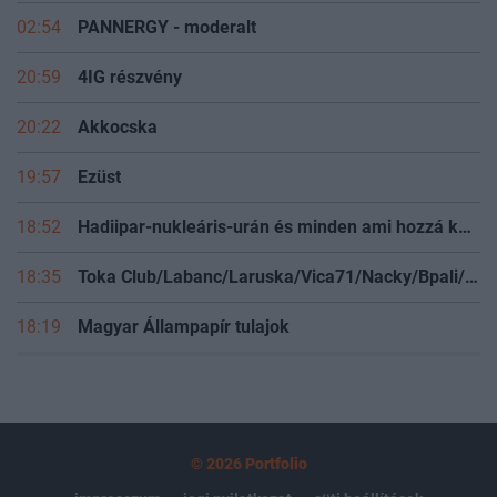
02:54
PANNERGY - moderalt
20:59
4IG részvény
20:22
Akkocska
19:57
Ezüst
18:52
Hadiipar-nukleáris-urán és minden ami hozzá kapcsolódik
18:35
Toka Club/Labanc/Laruska/Vica71/Nacky/Bpali/Oldrider/Josefernando/Mcbull/Kawaszabi
18:19
Magyar Állampapír tulajok
© 2026 Portfolio