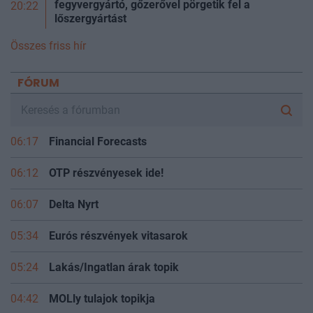
fegyvergyártó, gőzerővel pörgetik fel a
20:22
lőszergyártást
Összes friss hír
FÓRUM
06:17
Financial Forecasts
06:12
OTP részvényesek ide!
06:07
Delta Nyrt
05:34
Eurós részvények vitasarok
05:24
Lakás/Ingatlan árak topik
04:42
MOLly tulajok topikja