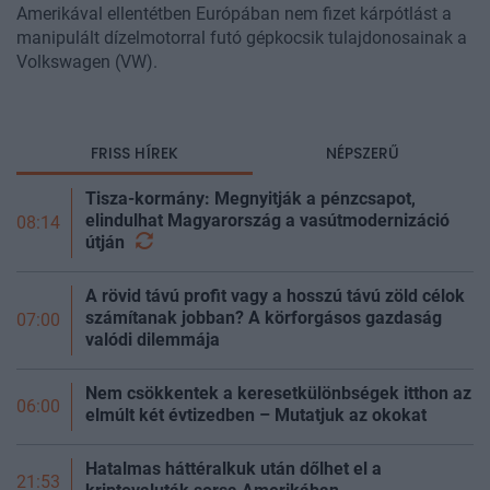
Amerikával ellentétben Európában nem fizet kárpótlást a
manipulált dízelmotorral futó gépkocsik tulajdonosainak a
Volkswagen (VW).
FRISS HÍREK
NÉPSZERŰ
Tisza-kormány: Megnyitják a pénzcsapot,
elindulhat Magyarország a vasútmodernizáció
08:14
útján
A rövid távú profit vagy a hosszú távú zöld célok
számítanak jobban? A körforgásos gazdaság
07:00
valódi dilemmája
Nem csökkentek a keresetkülönbségek itthon az
06:00
elmúlt két évtizedben – Mutatjuk az okokat
Hatalmas háttéralkuk után dőlhet el a
21:53