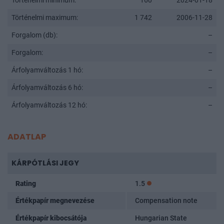
Történelmi minimum:
160
2024-01-18
Történelmi maximum:
1 742
2006-11-28
Forgalom (db):
–
Forgalom:
–
Árfolyamváltozás 1 hó:
–
Árfolyamváltozás 6 hó:
–
Árfolyamváltozás 12 hó:
–
ADATLAP
KÁRPÓTLÁSI JEGY
Rating
1.5
Értékpapír megnevezése
Compensation note
Értékpapír kibocsátója
Hungarian State