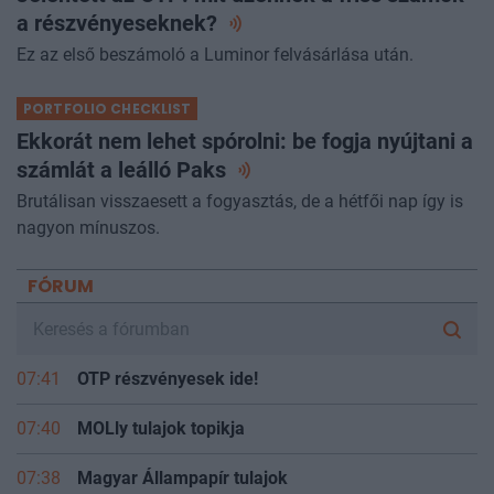
a
részvényeseknek?
Ez az első beszámoló a Luminor felvásárlása után.
PORTFOLIO CHECKLIST
Ekkorát nem lehet spórolni: be fogja nyújtani a
számlát a leálló
Paks
Brutálisan visszaesett a fogyasztás, de a hétfői nap így is
nagyon mínuszos.
FÓRUM
07:41
OTP részvényesek ide!
07:40
MOLly tulajok topikja
07:38
Magyar Állampapír tulajok