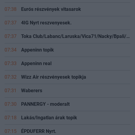
07:38
Eurós részvények vitasarok
07:37
4IG Nyrt reszvenyesek.
07:37
Toka Club/Labanc/Laruska/Vica71/Nacky/Bpali/Oldrider/Josefernando/Mcbull/Kawaszabi
07:34
Appeninn topik
07:33
Appeninn real
07:32
Wizz Air részvényesek topikja
07:31
Waberers
07:30
PANNERGY - moderalt
07:18
Lakás/Ingatlan árak topik
07:15
ÉPDUFERR Nyrt.