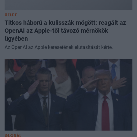
ÜZLET
Titkos háború a kulisszák mögött: reagált az
OpenAI az Apple-től távozó mérnökök
ügyében
Az OpenAI az Apple keresetének elutasítását kérte.
GLOBÁL