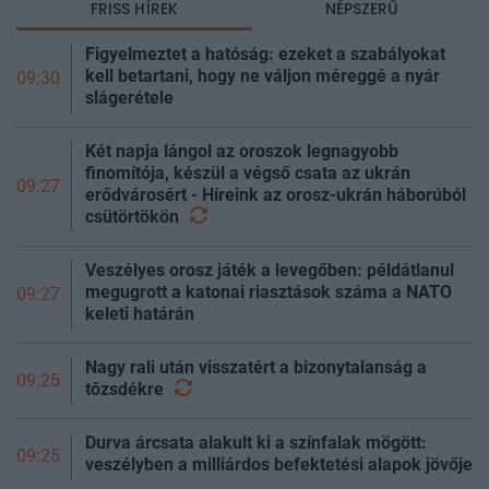
FRISS HÍREK
NÉPSZERŰ
Figyelmeztet a hatóság: ezeket a szabályokat
kell betartani, hogy ne váljon méreggé a nyár
09:30
slágerétele
Két napja lángol az oroszok legnagyobb
finomítója, készül a végső csata az ukrán
09:27
erődvárosért - Híreink az orosz-ukrán háborúból
csütörtökön
Veszélyes orosz játék a levegőben: példátlanul
megugrott a katonai riasztások száma a NATO
09:27
keleti határán
Nagy rali után visszatért a bizonytalanság a
09:25
tőzsdékre
Durva árcsata alakult ki a színfalak mögött:
09:25
veszélyben a milliárdos befektetési alapok jövője