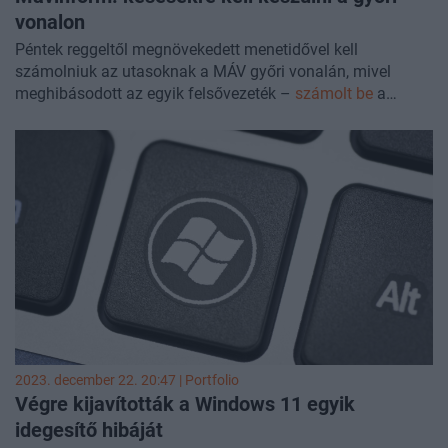
vonalon
Péntek reggeltől megnövekedett menetidővel kell
számolniuk az utasoknak a MÁV győri vonalán, mivel
meghibásodott az egyik felsővezeték –
számolt be
a
társaság a honlapján.
2023. december 22. 20:47 | Portfolio
Végre kijavították a Windows 11 egyik
idegesítő hibáját