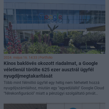
2024. május 16. 14:33 | Portfolio
Kínos baklövés okozott riadalmat, a Google
véletlenül törölte 625 ezer ausztrál ügyfél
nyugdíjmegtakarítását
Több mint félmillió ügyfél egy hétig nem férhetett hozzá
nyugdíjszámláihoz, miután egy "egyedülálló" Google Cloud
"félrekonfiguráció" miatt a pénzügyi szolgáltató privát
felhőfiókja törlődött - írja a
The Gurdian.