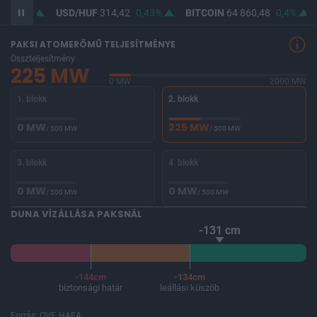
USD/HUF
314,42
0,43%
BITCOIN
64 860,48
0,4%
BUX
148
PAKSI ATOMERŐMŰ TELJESÍTMÉNYE
Összteljesítmény
225 MW
0 MW
2000 MW
1. blokk
2. blokk
0 MW
225 MW
/ 500 MW
/ 500 MW
3. blokk
4. blokk
0 MW
0 MW
/ 500 MW
/ 500 MW
DUNA VÍZÁLLÁSA PAKSNÁL
-131 cm
-144cm
-134cm
biztonsági határ
leállási küszöb
Forrás: OVF, HAEA