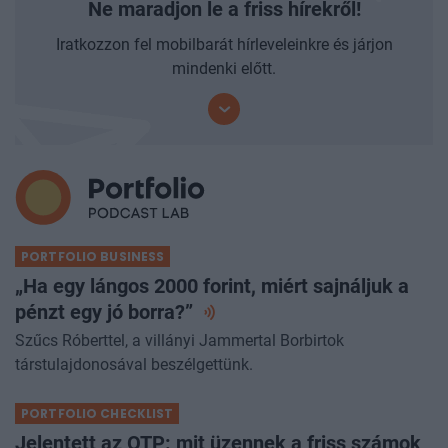
Ne maradjon le a friss hírekről!
Iratkozzon fel mobilbarát hírleveleinkre és járjon
mindenki előtt.
PORTFOLIO BUSINESS
„Ha egy lángos 2000 forint, miért sajnáljuk a
pénzt egy jó
borra?”
Szűcs Róberttel, a villányi Jammertal Borbirtok
társtulajdonosával beszélgettünk.
PORTFOLIO CHECKLIST
Jelentett az OTP: mit üzennek a friss számok