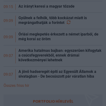
Az irányt keresi a magyar tőzsde
09:15
Gyűlnek a felhők, több kockázat miatt is
09:09
megrángathatják a
forintot
Óriási meglepetés érkezett a német iparból, de
09:09
még korai az öröm
Amerika hatalmas bajban: egyszerűen kifogytak
a csúcsfegyverekből, ennek drámai
09:07
következményei lehetnek
A jövő hadseregét építi az Egyesült Államok a
09:07
sivatagban - De becsúszott pár váratlan hiba
Összes friss hír
PORTFOLIO HÍRLEVÉL