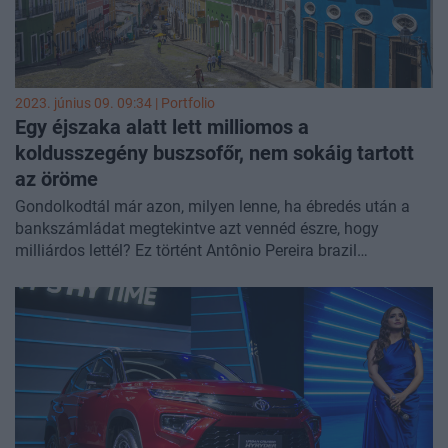
2023. június 09. 09:34 | Portfolio
Egy éjszaka alatt lett milliomos a
koldusszegény buszsofőr, nem sokáig tartott
az öröme
Gondolkodtál már azon, milyen lenne, ha ébredés után a
bankszámládat megtekintve azt vennéd észre, hogy
milliárdos lettél? Ez történt Antônio Pereira brazil
buszsofőrrel is, akinek egy hiba miatt a bankja 26 millió
dollárt rakott a számlájára, úgy, hogy a vagyona előtte
mindössze 46 dollár volt – írja a
Daily Mail
.