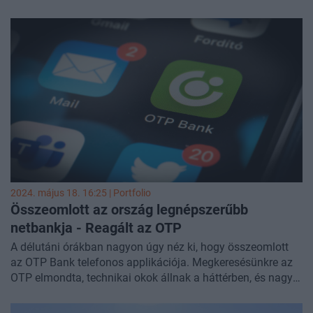
mobiltárcán keresztül. A hiba nem a hazai bankoknál,
hanem a külső szolgáltatónál történt: banktól,
kártyatípustól függetlenül terhelték tévesen a kártyákat - a
jelek szerint csak Magyarországon. A bankok felvették a
kapcsolatot az Apple-lel, a tévesen levont összegeket az
ígéret szerint mindenki visszakapja. Összefoglaljuk, mi
történt, és hogy miképpen lehet elkerülni a hasonló
eseteket, vagy legalábbis korlátozni a téves levonások
mértékét. Úgy tudjuk, a bankok egyelőre nem érik el az
Apple-t, és hamarosan közös közleményt adnak ki az
elmúlt nap eseményeiről.
2024. május 18. 16:25 | Portfolio
Összeomlott az ország legnépszerűbb
netbankja - Reagált az OTP
A délutáni órákban nagyon úgy néz ki, hogy összeomlott
az OTP Bank telefonos applikációja. Megkeresésünkre az
OTP elmondta, technikai okok állnak a háttérben, és nagy
erőkkel dolgoznak azon, hogy ügyfeleik mielőbb újra tudják
használni a jelenleg korlátozott szolgáltatásokat.