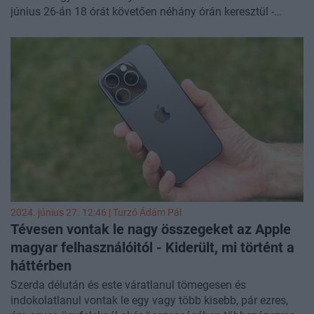
június 26-án 18 órát követően néhány órán keresztül -
közölte a magyar Bankszövetség.
2024. június 27. 12:46 |
Turzó Ádám Pál
Tévesen vontak le nagy összegeket az Apple
magyar felhasználóitól - Kiderült, mi történt a
háttérben
Szerda délután és este váratlanul tömegesen és
indokolatlanul vontak le egy vagy több kisebb, pár ezres,