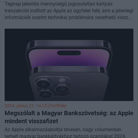
Tegnap jelentős mennyiségű jogosulatlan kártyás
tranzakciót indított az Apple az ügyfelei felé, ami a jelenlegi
információk szerint technikai problémára vezethető vissza.
Az MNB szorosan figyelemmel kíséri az Apple
szolgáltatásokhoz kötődő jogosulatlan fizetések ügyét az
ügyfelek védelme és az elektronikus pénzforgalomba vetett
bizalom fenntartása érdekében. A jogosulatlan és jóvá nem
hagyott kártyatranzakciók teljes összege a károsultaknak
visszajár - közölte az MNB
2024. június 27. 14:13 | Portfolio
Megszólalt a Magyar Bankszövetség: az Apple
mindent visszafizet
Az Apple alkalmazásboltja tévesen, nagy volumenben
terhelt magyar bankkártyákhoz tartozó számlákat 2024.