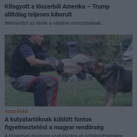
Kifogyott a lőszerből Amerika – Trump
állítólag teljesen kiborult
Nekironttot az elnök a védelmi miniszterének.
GAZDASÁG
A kutyatartóknak küldött fontos
figyelmeztetést a magyar rendőrség
A hőségben érvényes szabályokra és kötelezettségekre