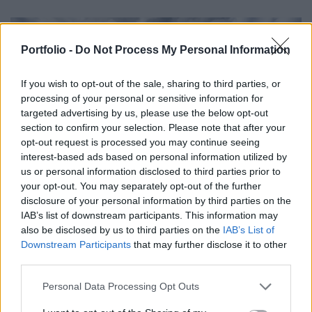
Portfolio -
Do Not Process My Personal Information
If you wish to opt-out of the sale, sharing to third parties, or
processing of your personal or sensitive information for
targeted advertising by us, please use the below opt-out
section to confirm your selection. Please note that after your
opt-out request is processed you may continue seeing
interest-based ads based on personal information utilized by
us or personal information disclosed to third parties prior to
your opt-out. You may separately opt-out of the further
2023. október 10. 20:28 | Portfolio
disclosure of your personal information by third parties on the
Kiderült: apró hiba miatt kellett leállítani egy
IAB’s list of downstream participants. This information may
teljes atomerőművet
also be disclosed by us to third parties on the
IAB’s List of
Downstream Participants
that may further disclose it to other
Egy mindössze 11 cm átmérőjű, vastag falú cső
third parties.
szivárgása miatt kellett leállítani egy atomerőmű reaktorát
a szlovéniai Krško mellett – írja
blogján
Aszódi Attila
Personal Data Processing Opt Outs
mérnök, a BME Nukleáris Technikai Intézetének tanára.