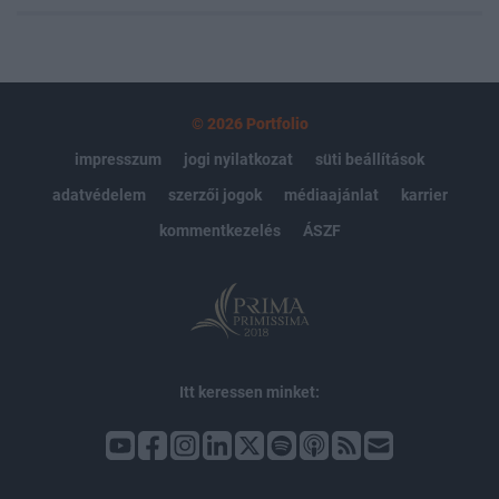
© 2026 Portfolio
impresszum
jogi nyilatkozat
süti beállítások
adatvédelem
szerzői jogok
médiaajánlat
karrier
kommentkezelés
ÁSZF
Itt keressen minket: