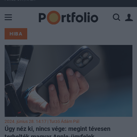
A Paksi Atomerőmű összteljesítménye 225 MW. A Duna vízállá
HIBA
2024. június 28. 14:17 |
Turzó Ádám Pál
Úgy néz ki, nincs vége: megint tévesen
terhelték magyar Apple-ügyfelek