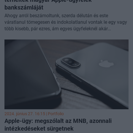
bankszámláját
Ahogy arról beszámoltunk, szerda délután és este
váratlanul tömegesen és indokolatlanul vontak le egy vagy
több kisebb, pár ezres, ám egyes ügyfeleknél akár
összességében többszázezres összegeket magyar
bankszámlákról az Apple mobiltárcáján keresztül. Banktól
és kártyatípustól függetlenül terhelték tévesen a kártyákat,
csak Magyarországon. A téves terhelések azonban egyes
ügyfeleknél folytatódtak, egyelőre nem tudjuk, hány
ügyfelet érint a probléma. Egyik olvasónk esete különösen
érdekes, ugyanis ő már szerdán letiltatta az Apple-nél
használt kártyáját, ennek ellenére ma hajnalban újabb
téves terhelések érkeztek a számlájára.
2024. június 27. 16:15 | Portfolio
Apple-ügy: megszólalt az MNB, azonnali
intézkedéseket sürgetnek