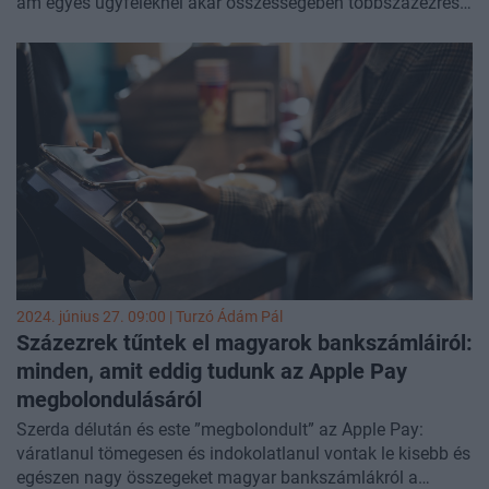
ám egyes ügyfeleknél akár összességében többszázezres
összegeket magyar bankszámlákról az Apple
mobiltárcáján keresztül. Banktól és kártyatípustól
függetlenül terhelték tévesen a kártyákat, csak
Magyarországon. Úgy tudjuk, a hiba nem konkrétan az
Apple Pay mobilfizetési rendszerben történt, hanem régebbi
tranzakciókat terhelt újra az Apple - mint kereskedő - egy
technikai hiba miatt. Úgy tudjuk tehát, hogy nem
kibertámadásról van szó, ügyféladatok nem kerültek
illetéktelen kezekbe.
2024. június 27. 09:00 |
Turzó Ádám Pál
Százezrek tűntek el magyarok bankszámláiról:
minden, amit eddig tudunk az Apple Pay
megbolondulásáról
Szerda délután és este ”megbolondult” az Apple Pay:
váratlanul tömegesen és indokolatlanul vontak le kisebb és
egészen nagy összegeket magyar bankszámlákról a