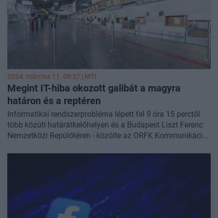
2024. március 11. 09:57 |
MTI
Megint IT-hiba okozott galibát a magyra
határon és a reptéren
Informatikai rendszerprobléma lépett fel 9 óra 15 perctől
több közúti határátkelőhelyen és a Budapest Liszt Ferenc
Nemzetközi Repülőtéren - közölte az ORFK Kommunikációs
Szolgálata hétfőn délelőtt a police.hu-n. 11 óra után nem
sokkal közölte, hogy a hibát elhárították.