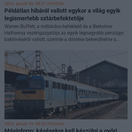
2024. január 30. 08:31 | Portfolio
Példátlan hibáról vallott egykor a világ egyik
legismertebb sztárbefektetője
Warren Buffett, a milliárdos befektető és a Berkshire
Hathaway vezérigazgatója az egyik legnagyobb pénzügyi
baklövéséről vallott, szerinte a döntése bekerülhetne a
Guinness Rekordok Könyvébe is, mint az egyik legnagyobb
pénzügyi katasztrófa – írja a
Yahoo
Finance Buffett egy
2014-es levelére hivatkozva, ami a lap szerint sok
tanulságot is tartalmaz.
2024. január 19. 08:50 | Portfolio
Mávinform: késésekre kell készülni a győri