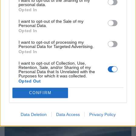
I want to opt-out of the Sharing of my
personal data.
Opted In
I want to opt-out of the Sale of my
Personal Data.
Opted In
I want to opt-out of processing my
Personal Data for Targeted Advertising.
Opted In
I want to opt-out of Collection, Use,
Retention, Sale, and/or Sharing of my
2023. augusztus 07. 11:16 | Portfolio
Personal Data that Is Unrelated with the
Purposes for which it was collected.
12 ezer liter tejet vont vissza az Aldi
Opted Out
A hétvégén több piliscsabai lakos panaszkodott
CONFIRM
rosszullétre az Aldiban vásárolt saját márkás tej
elfogyasztása után. A Nébih közölte, hogy a német hátterű
kiskereskedelmi vállalat saját hatáskörében kivonta a
forgalomból a terméket - tudta meg a
hvg.hu
.
Data Deletion
Data Access
Privacy Policy