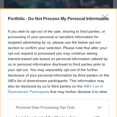
Portfolio -
Do Not Process My Personal Information
2025. december 18. 19:47 | Portfolio
If you wish to opt-out of the sale, sharing to third parties, or
Új vírus terjed Magyarországon: a betegek
processing of your personal or sensitive information for
közel fele gyerek, kórházba is kerültek
targeted advertising by us, please use the below opt-out
Magyarországon megkezdődött az influenzajárvány: a
section to confirm your selection. Please note that after your
múlt héten csaknem 40 ezer ember kereste fel orvosát
opt-out request is processed you may continue seeing
influenzaszerű panaszokkal. Az országos tisztifőorvos
interest-based ads based on personal information utilized by
us or personal information disclosed to third parties prior to
szerint egy új típusú influenza A vírus megjelenése is
your opt-out. You may separately opt-out of the further
hozzájárulhatott ahhoz, hogy az idei szezon a szokásosnál
disclosure of your personal information by third parties on the
korábban indult be.
IAB’s list of downstream participants. This information may
also be disclosed by us to third parties on the
IAB’s List of
Downstream Participants
that may further disclose it to other
third parties.
Personal Data Processing Opt Outs