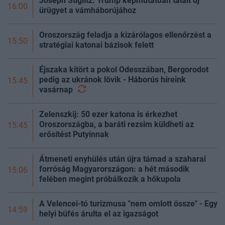
Joseph Stiglitz: Trump képmutatóan talált új
16:00
ürügyet a vámháborújához
Oroszország feladja a kizárólagos ellenőrzést a
15:50
stratégiai katonai bázisok felett
Éjszaka kitört a pokol Odesszában, Bergorodot
pedig az ukránok lövik - Háborús híreink
15:45
vasárnap
Zelenszkij: 50 ezer katona is érkezhet
Oroszországba, a baráti rezsim küldheti az
15:45
erősítést Putyinnak
Átmeneti enyhülés után újra támad a szaharai
forróság Magyarországon: a hét második
15:06
felében megint próbálkozik a hőkupola
A Velencei-tó turizmusa "nem omlott össze" - Egy
14:59
helyi büfés árulta el az igazságot