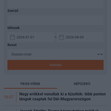
Szerző
Időszak
–
Rovat
Keresés
FRISS HÍREK
NÉPSZERŰ
Nagy erőkkel vonultak ki a tűzoltók: több ponton
16:07
lángok csaptak fel Dél-Magyarországon