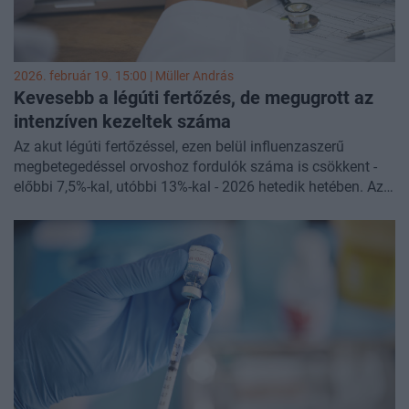
2026. február 19. 15:00 |
Müller András
Kevesebb a légúti fertőzés, de megugrott az
intenzíven kezeltek száma
Az akut légúti fertőzéssel, ezen belül influenzaszerű
megbetegedéssel orvoshoz fordulók száma is csökkent -
előbbi 7,5%-kal, utóbbi 13%-kal - 2026 hetedik hetében. Az
egyértelmű javulást kissé beárnyékolja, hogy míg 17%-kal
kevesebben voltak kórházban súlyos akut légúti
fertőzéssel, az intenzív / szubintenzív ellátást igénylők
száma 41%-kal emelkedett. 126 ezernél is több gyerekkel
fordultak szüleik orvoshoz légúti fertőzés miatt, ám ez
mintegy 14 ezres csökkenést jelent az előző héthez képest.