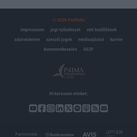
© 2026 Portfolio
impresszum
jogi nyilatkozat
süti beállítások
adatvédelem
szerzői jogok
médiaajánlat
karrier
kommentkezelés
ÁSZF
Itt keressen minket:
Partnereink