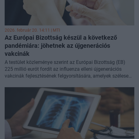
2026. február 20. 14:11 |
MTI
Az Európai Bizottság készül a következő
pandémiára: jöhetnek az újgenerációs
vakcinák
A testület közleménye szerint az Európai Bizottság (EB)
225 millió eurót fordít az influenza elleni újgenerációs
vakcinák fejlesztésének felgyorsítására, amelyek szélesebb
körű védelmet nyújthatnak a különböző vírusváltozatokkal
szemben, és egy esetleges világjárvány esetén gyorsan
adaptálhatók.