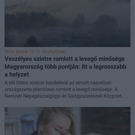
2026. január 12. 11:58 | Portfolio
Veszélyes szintre romlott a levegő minősége
Magyarország több pontján: itt a legrosszabb
a helyzet
A téli fűtési szezon kezdetével az elmúlt napokban
országszerte jelentősen romlott a levegő minősége. A
Nemzeti Népegészségügyi és Gyógyszerészeti Központ
adatai szerint négy városban már veszélyes,
tizenháromban pedig egészségtelen a levegő a fokozódó
lakossági fűtés és a kedvezőtlen meteorológiai viszonyok
miatt - írta a
NNYGYK
.