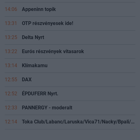
14:06
Appeninn topik
13:31
OTP részvényesek ide!
13:25
Delta Nyrt
13:22
Eurós részvények vitasarok
13:14
Klímakamu
12:55
DAX
12:52
ÉPDUFERR Nyrt.
12:33
PANNERGY - moderalt
12:14
Toka Club/Labanc/Laruska/Vica71/Nacky/Bpali/Oldrider/Josefernando/Mcbull/Kawaszabi