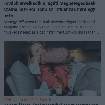
Tovább emelkedik a légúti megbetegedések
száma, 30%-kal több az influenzás mint egy
hete
Mintegy 287 ezren fordultak orvoshoz légúti fertőzéssel
Magyarországon az év ötödik hetében, ami 11%-os heti
növekedést jelez az előző héten mért 20%-os ugrás után.
Ezen belül az influenzaszerű megbetegedések száma a 78
ezret közelíti, ami majd' 30%-kal több a 4. heti adatnál. A
korosztályos bontás közel 150 ezer légúti fertőzöttet és 37
ezer influenzást mutat a 0-14 éves korosztályban, vagyis
mindkét kategóriában a betegek nagyjából fele gyerek. A
súlyos, akut légúti fertőzéssel (SARI) kórházban kezeltek
közel 36%-a két évesnél fiatalabb, és ebből a csoportból
kerül ki majdnem az összes RSV-fertőzött is. Eközben a
hepatitis A fertőzöttek száma is tovább emelkedett, még a
tavalyi rekord év számait is folyamatosan sikerül
túlszárnyalni.
2026. február 03. 20:19 | Portfolio