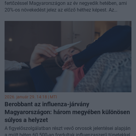
fertőzéssel Magyarországon az év negyedik hetében, ami
20%-os növekedést jelez az előző héthez képest. Az
influenzaszerű megbetegedések száma a 60 ezret is
meghaladta, ami mintegy harmadával több a 3. heti
adatnál. A korosztályos bontás mintegy 132 ezer légúti
fertőzöttet és 28 ezer influenzást mutat a 0-14 éves
korosztályban, vagyis mindkét kategóriában a betegek
nagyjából fele gyerek. A súlyos, akut légúti fertőzéssel
(SARI) kórházban kezeltek közel 29%-a két évesnél
fiatalabb, és ebből a csoportból kerül ki majdnem az
összes RSV-fertőzött is.
2026. január 29. 14:18 |
MTI
Berobbant az influenza-járvány
Magyarországon: három megyében különösen
súlyos a helyzet
A figyelőszolgálatban részt vevő orvosok jelentései alapján
a múlt héten 60 500-an fordultak influenzaszerű tünetekkel