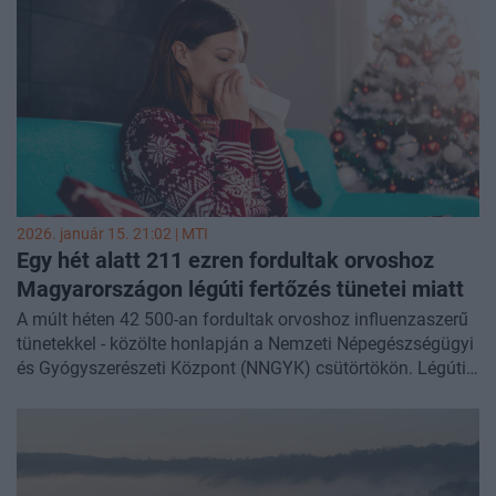
2026. január 15. 21:02 |
MTI
Egy hét alatt 211 ezren fordultak orvoshoz
Magyarországon légúti fertőzés tünetei miatt
A múlt héten 42 500-an fordultak orvoshoz influenzaszerű
tünetekkel - közölte honlapján a Nemzeti Népegészségügyi
és Gyógyszerészeti Központ (NNGYK) csütörtökön. Légúti
fertőzés tüneteivel 211 ezren keresték fel orvosukat.