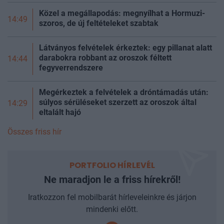
Közel a megállapodás: megnyílhat a Hormuzi-
14:49
szoros, de új feltételeket szabtak
Látványos felvételek érkeztek: egy pillanat alatt
darabokra robbant az oroszok féltett
14:44
fegyverrendszere
Megérkeztek a felvételek a dróntámadás után:
súlyos sérüléseket szerzett az oroszok által
14:29
eltalált hajó
Összes friss hír
PORTFOLIO HÍRLEVÉL
Ne maradjon le a friss hírekről!
Iratkozzon fel mobilbarát hírleveleinkre és járjon
mindenki előtt.