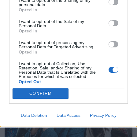
I want to opt-out of the Sharing of my
personal data.
Opted In
2025. december 14. 08:32 | Portfolio
I want to opt-out of the Sale of my
Kimondta a magyar kutató: ez nem
Personal Data.
Opted In
„szuperinfluenza”, csak egy újabb variáns!
I want to opt-out of processing my
Érdemes néhány dolgot tisztába tenni az idei
Personal Data for Targeted Advertising.
influenzajárvánnyal kapcsolatban –
írta Facebook-oldalán
Opted In
Kemenesi Gábor virológus. Szerinte az influenzavírusoknál
teljesen megszokott, ami most zajlik, vagyis nincs szó
I want to opt-out of Collection, Use,
Retention, Sale, and/or Sharing of my
„szuperinfluenzáról”, csak egy újabb variánsról.
Personal Data that Is Unrelated with the
Purposes for which it was collected.
Opted Out
CONFIRM
Data Deletion
Data Access
Privacy Policy