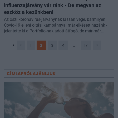
influenzajárvány vár ránk - De megvan az
eszköz a kezünkben!
Az őszi koronavírus-járványnak lassan vége, bármilyen
Covid-19 elleni oltási kampánnyal már elkésett hazánk -
jelentette ki a Portfolio-nak adott átfogó, de már-már
hagyományosnak
mondható interjújában Oroszi Beatrix, a
Semmelweis Egyetem Epidemiológiai és Survaillance
1
2
3
4
...
17
Központjának igazgatója, aki mindezek alapján azt
tanácsolja: korábban kellene elkezdeni a SARS-CoV-2 elleni
védőoltási kampányt. Az epidemiológus szakemberrel
értékeltük a 2024-25-ös járványszezont, amely két csúcsú
volt az akut légúti megbetegedések tekintetében, és annak
CÍMLAPRÓL AJÁNLJUK
első szakaszában komolyabb többlethalálozást is mértek 5
héten keresztül, az idősek körében. Részletesen beszélt
arról is Oroszi Beatrix, hogy milyen szezon vár
Magyarországra az idei évben és felhívta a figyelmet arra,
hogy az influenza híres a kiszámíthatatlan változásairól és
most van olyan konkrét változás az egyik
influenzatörzsben, amely aggodalomra ad okot. Nem
véletlen, hogy az interjú során többször is az influenza