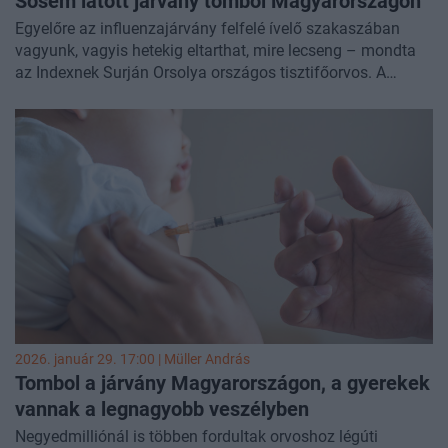
Sosem látott járvány tombol Magyarországon
Egyelőre az influenzajárvány felfelé ívelő szakaszában
vagyunk, vagyis hetekig eltarthat, mire lecseng – mondta
az Indexnek Surján Orsolya országos tisztifőorvos. A
szakember kiemelte, hogy az idei járvány abban is
szokatlan, hogy elsősorban a fiatal korosztály van
veszélyben.
2026. január 29. 17:00 |
Müller András
Tombol a járvány Magyarországon, a gyerekek
vannak a legnagyobb veszélyben
Negyedmilliónál is többen fordultak orvoshoz légúti