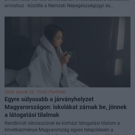
orvoshoz - közölte a Nemzeti Népegészségügyi és
Gyógyszerészeti Központ (NNGYK) a honlapján
csütörtökön. Ez a szám az azt megelőző héten 45 700 volt.
2026. január 22. 19:53 | Portfolio
Egyre súlyosabb a járványhelyzet
Magyarországon: iskolákat zárnak be, jönnek
a látogatási tilalmak
Rendkívüli iskolaszünet és kórházi látogatási tilalom a
következménye Magyarország egyes településein a