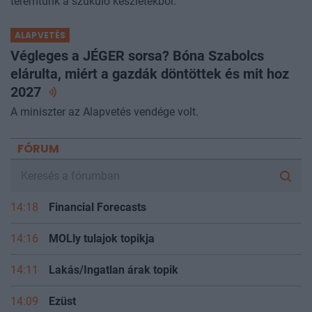
teremtünk a szűkülő készletekből.
ALAPVETÉS
Végleges a JÉGER sorsa? Bóna Szabolcs
elárulta, miért a gazdák döntöttek és mit hoz
2027
A miniszter az Alapvetés vendége volt.
FÓRUM
14:18
Financial Forecasts
14:16
MOLly tulajok topikja
14:11
Lakás/Ingatlan árak topik
14:09
Ezüst