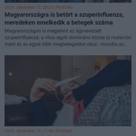
2025. december 13. 20:25 | Portfolio
Magyarországra is betört a szuperinfluenza,
meredeken emelkedik a betegek száma
Magyarországon is megjelent az úgynevezett
szuperinfluenza: a vírus egyik domináns törzse új mutáción
ment át, és egyre több megbetegedést okoz - mondta az
RTL-nek
Galgóczi Ágnes, a Nemzeti Népegészségügyi
Központ Járványügyi és Infekciókontroll Főosztályának
vezetője.
2025. december 13. 11:46 | Portfolio