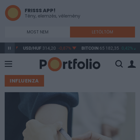
FRISSS APP!
Tény, elemzés, vélemény
MOST NEM
LETÖLTÖM
USD/HUF
314,20
-0,87%
BITCOIN
65 182,35
0,42%
BUX
148
INFLUENZA