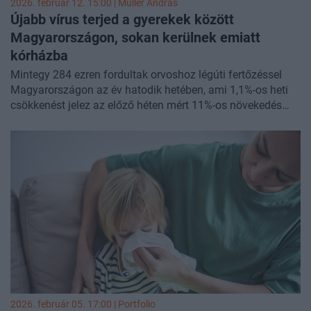
2026. február 12. 15:00 |
Müller András
Újabb vírus terjed a gyerekek között
Magyarországon, sokan kerülnek emiatt
kórházba
Mintegy 284 ezren fordultak orvoshoz légúti fertőzéssel
Magyarországon az év hatodik hetében, ami 1,1%-os heti
csökkenést jelez az előző héten mért 11%-os növekedés
után. Ezen belül az influenzaszerű megbetegedések száma
a 77 ezer alá csökkent, ami 1,2%-kal kevesebb az 5. heti
adatnál, ami majd' 30%-os ugrást jelzett. A korosztályos
bontás nagyjából 140 ezer légúti fertőzöttet és 34 ezer
influenzást mutat a 0-14 éves korosztályban. Előbbi
kategóriában a betegek még mindig nagyjából a fele
gyerek, utóbbiban már "csak" mintegy 44% az arányuk. A
súlyos, akut légúti fertőzéssel (SARI) kórházban kezeltek
közel harmada két évesnél fiatalabb, és ebből a csoportból
kerül ki az RSV-fertőzöttek 90%-a is. Eközben a hepatitis A
fertőzöttek száma is tovább emelkedett, még a tavalyi
rekord év számait is folyamatosan sikerül túlszárnyalni.
2026. február 05. 17:00 | Portfolio