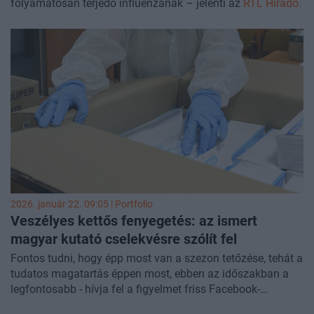
folyamatosan terjedő influenzának – jelenti az
RTL Híradó.
2026. január 22. 09:05 | Portfolio
Veszélyes kettős fenyegetés: az ismert
magyar kutató cselekvésre szólít fel
Fontos tudni, hogy épp most van a szezon tetőzése, tehát a
tudatos magatartás éppen most, ebben az időszakban a
legfontosabb - hívja fel a figyelmet friss Facebook-
bejegyzésében Kemenesi Gábor virológus.