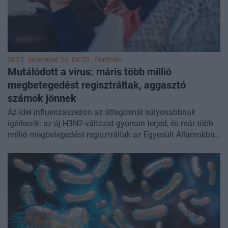
2025. december 23. 08:35 | Portfolio
Mutálódott a vírus: máris több millió
megbetegedést regisztráltak, aggasztó
számok jönnek
Az idei influenzaszezon az átlagosnál súlyosabbnak
ígérkezik: az új H3N2-változat gyorsan terjed, és már több
millió megbetegedést regisztráltak az Egyesült Államokban
- számolt be a
CBS News
.