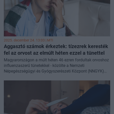
2025. december 24. 13:03 |
MTI
Aggasztó számok érkeztek: tízezrek keresték
fel az orvost az elmúlt héten ezzel a tünettel
Magyarországon a múlt héten 46 ezren fordultak orvoshoz
influenzaszerű tünetekkel - közölte a Nemzeti
Népegészségügyi és Gyógyszerészeti Központ (NNGYK)
szerdán közzétett heti jelentésében. Akut légúti fertőzés
tüneteivel 250 500-an keresték fel orvosukat.