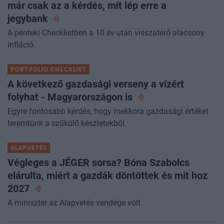
már csak az a kérdés, mit lép erre a
jegybank
A pénteki Checklistben a 10 év után visszatérő alacsony
infláció.
PORTFOLIO CHECKLIST
A következő gazdasági verseny a vízért
folyhat - Magyarországon
is
Egyre fontosabb kérdés, hogy mekkora gazdasági értéket
teremtünk a szűkülő készletekből.
ALAPVETÉS
Végleges a JÉGER sorsa? Bóna Szabolcs
elárulta, miért a gazdák döntöttek és mit hoz
2027
A miniszter az Alapvetés vendége volt.