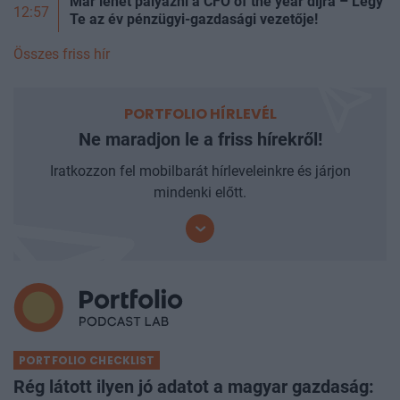
Már lehet pályázni a CFO of the year díjra – Légy
12:57
Te az év pénzügyi-gazdasági vezetője!
Összes friss hír
PORTFOLIO HÍRLEVÉL
Ne maradjon le a friss hírekről!
Iratkozzon fel mobilbarát hírleveleinkre és járjon
mindenki előtt.
PORTFOLIO CHECKLIST
Rég látott ilyen jó adatot a magyar gazdaság: