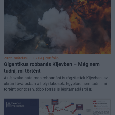
külügyminiszter.
2022. március 03. 07:04 | Portfolio
Gigantikus robbanás Kijevben – Még nem
tudni, mi történt
Az éjszaka hatalmas robbanást is rögzítettek Kijevben, az
ukrán fővárosban a helyi lakosok. Egyelőre nem tudni, mi
történt pontosan, több forrás is légitámadásról ír.