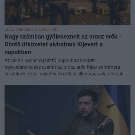
2022. március 07. 06:58 |
MTI
Nagy számban gyülekeznek az orosz erők -
Döntő ütközetet vívhatnak Kijevért a
napokban
Az ukrán hadsereg hétfő hajnalban kiadott
helyzetértékelése szerint az orosz erők Kijev ostromára
készülnek, ezzel egyidejűleg teljes ellenőrzés alá akarják
vonni Irpiny és Bucsa településeket az ukrán főváros
közelében, és próbálják elérni Kijev keleti külvárosait.