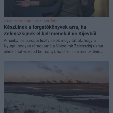
2022. március 06. 19:16 | Portfolio
Készülnek a forgatókönyvek arra, ha
Zelenszkijnek el kell menekülnie Kijevből
Amerikai és európai tisztviselők megvitatták, hogy a
Nyugat hogyan támogatná a Volodimir Zelenszkij ukrán
elnök által vezetett kormányt, ha el kellene menekülnie
Kijevből, nyilatkozták nyugati tisztviselők a CNN-nek.