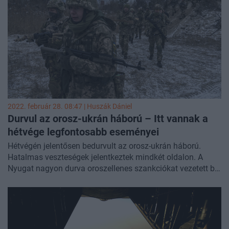
2022. február 28. 08:47 |
Huszák Dániel
Durvul az orosz-ukrán háború – Itt vannak a
hétvége legfontosabb eseményei
Hétvégén jelentősen bedurvult az orosz-ukrán háború.
Hatalmas veszteségek jelentkeztek mindkét oldalon. A
Nyugat nagyon durva oroszellenes szankciókat vezetett be.
Putyin stratégiai készültségbe helyezte a nukleáris
fegyvereket. Itt vannak a hétvége legfontosabb eseményei.