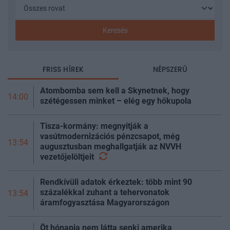
Keresés
FRISS HÍREK
NÉPSZERŰ
Atombomba sem kell a Skynetnek, hogy
14:00
szétégessen minket – elég egy hőkupola
Tisza-kormány: megnyitják a
vasútmodernizációs pénzcsapot, még
13:54
augusztusban meghallgatják az NVVH
vezetőjelöltjeit
Rendkívüli adatok érkeztek: több mint 90
százalékkal zuhant a tehervonatok
13:54
áramfogyasztása Magyarországon
Öt hónapja nem látta senki amerika