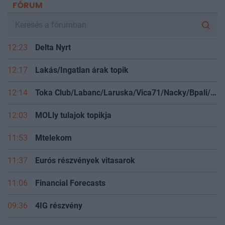
FÓRUM
12:23
Delta Nyrt
12:17
Lakás/Ingatlan árak topik
12:14
Toka Club/Labanc/Laruska/Vica71/Nacky/Bpali/Oldrider/Josefernando/Mcbull/Kawaszabi
12:03
MOLly tulajok topikja
11:53
Mtelekom
11:37
Eurós részvények vitasarok
11:06
Financial Forecasts
09:36
4IG részvény