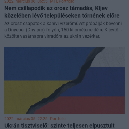
2022. március 06. 06:55 |
MTI
, Portfolio
Nem csillapodik az orosz támadás, Kijev
közelében lévő településeken törnének előre
Az orosz csapatok a kanivi vízerőművet próbálják bevenni
a Dnyeper (Dnyipro) folyón, 150 kilométerre délre Kijevtől -
közölte vasárnapra virradóra az ukrán vezérkar.
2022. március 05. 22:25 | Portfolio
Ukrán tisztviselő: szinte teljesen elpusztult