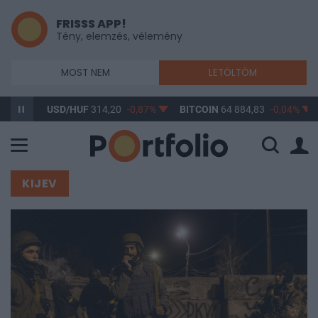
FRISSS APP!
Tény, elemzés, vélemény
MOST NEM
LETÖLTÖM
USD/HUF
314,20
-0,87%
BITCOIN
64 884,83
-0,04%
BUX
148 
KIJEV