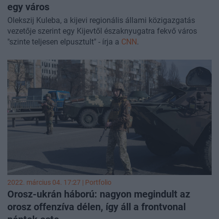
egy város
Olekszij Kuleba, a kijevi regionális állami közigazgatás
vezetője szerint egy Kijevtől északnyugatra fekvő város
"szinte teljesen elpusztult" - írja a
CNN
.
2022. március 04. 17:27 | Portfolio
Orosz-ukrán háború: nagyon megindult az
orosz offenzíva délen, így áll a frontvonal