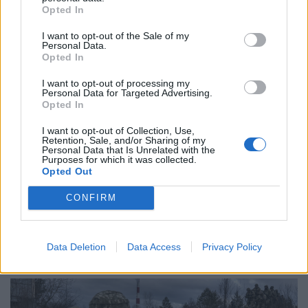
legyőzött katonákat. A nyugati közvélemény szinte mitikus
Opted In
magasságokba emeli az ukrán katonák helytállását. A
konfliktus frontvonalait mutató térképeken is látszólag
I want to opt-out of the Sale of my
Personal Data.
kevés az orosz előrehaladás. Tényleg olyan kemények az
Opted In
ukránok, hogy akár győzhetnek is? Tényleg alulteljesítenek,
netán vesztésre állnak az oroszok? Nézzük a tényeket.
I want to opt-out of processing my
Personal Data for Targeted Advertising.
Opted In
I want to opt-out of Collection, Use,
Retention, Sale, and/or Sharing of my
Personal Data that Is Unrelated with the
Purposes for which it was collected.
Opted Out
2022. február 28. 11:34 |
MTI
, Portfolio
CONFIRM
Az orosz haderő üzent Kijev lakosainak
Igor Konasenkov, az orosz védelmi minisztérium szóvivője
azt közölte hétfőn, hogy a polgári lakosság "szabadon
Data Deletion
Data Access
Privacy Policy
elhagyhatja" az ukrán fővárost délnyugat felé. A szóvivő
emellett azzal vádolta az ukrán vezetést, hogy élő
pajzsként használja a civileket.