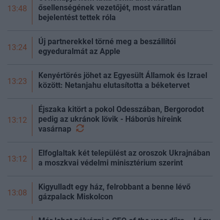
ősellenségének vezetőjét, most váratlan
13:48
bejelentést tettek róla
Új partnerekkel törné meg a beszállítói
13:24
egyeduralmát az Apple
Kenyértörés jöhet az Egyesült Államok és Izrael
13:23
között: Netanjahu elutasította a béketervet
Éjszaka kitört a pokol Odesszában, Bergorodot
pedig az ukránok lövik - Háborús híreink
13:12
vasárnap
Elfoglaltak két települést az oroszok Ukrajnában
13:12
a moszkvai védelmi minisztérium szerint
Kigyulladt egy ház, felrobbant a benne lévő
13:08
gázpalack Miskolcon