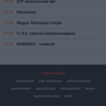
09:30
OTP részvényesek ide!
08:23
Klímakamu
07:20
Magyar Állampapír tulajok
07:00
F.I.R.E. életmód (általánosságban)
02:54
PANNERGY - moderalt
© 2026 Portfolio
impresszum
jogi nyilatkozat
süti beállítások
adatvédelem
szerzői jogok
médiaajánlat
karrier
kommentkezelés
ÁSZF