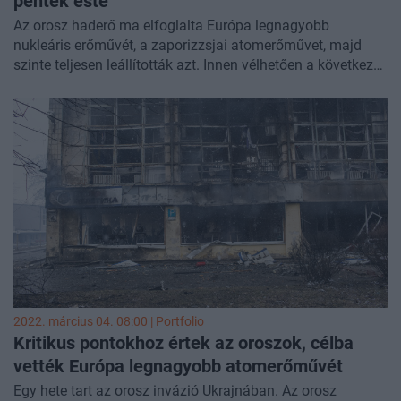
péntek este
Az orosz haderő ma elfoglalta Európa legnagyobb
nukleáris erőművét, a zaporizzsjai atomerőművet, majd
szinte teljesen leállították azt. Innen vélhetően a következő
állomás a város bevétele, majd Dnyipro lesz. Megindult az
offenzíva északnyugaton, Koroszten és Zsitomir felé.
Vélhetően ezekkel a műveletekkel Kijevet akarják
körbekeríteni. Az Azovi-tengernél továbbra is tartja magát
Mariupol, illetve délnyugaton megkezdődött Mikolaiv
ostroma is. A Donbasz térségében a szakadárok több
kistelepülést is elfoglaltak. Kijev külterületein folytatódnak
a harcok, de a több ezer harcjárműből álló konvoj nem
mozdult érdemben előre.
2022. március 04. 08:00 | Portfolio
Kritikus pontokhoz értek az oroszok, célba
vették Európa legnagyobb
atomerőművét
Egy hete tart az orosz invázió Ukrajnában. Az orosz