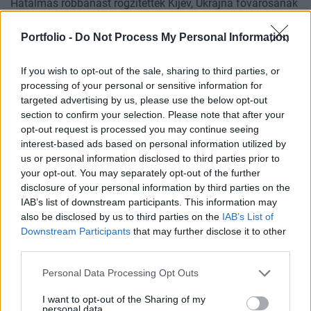
Hatalmas robbanást rögzítettek Kijev, Ukrajna fővárosának
többek közt Magyarországét is – írja több orosz híroldal.
külvárosában.
Míg Horvátország bejelentette, hogy fegyvereket küld,
Portfolio -
Do Not Process My Personal Information
Magyarország nem engedi át a területén az Ukrajnának
szánt fegyverszállítmányokat – jelentette be Szijjártó Péter
If you wish to opt-out of the sale, sharing to third parties, or
külgazdasági- és külügyminiszter a Reuters szerint. Az
processing of your personal or sensitive information for
orosz tüzérség tüzet nyitott Harkov lakónegyedeire,
targeted advertising by us, please use the below opt-out
rengeteg a civil áldozat.
section to confirm your selection. Please note that after your
opt-out request is processed you may continue seeing
A legfontosabb tudnivalók az elmúlt órák történéseivel
interest-based ads based on personal information utilized by
kapcsolatban
ezen a linken olvashatók
.
us or personal information disclosed to third parties prior to
your opt-out. You may separately opt-out of the further
disclosure of your personal information by third parties on the
IAB’s list of downstream participants. This information may
also be disclosed by us to third parties on the
IAB’s List of
2022. február 28. 11:35 |
Huszák Dániel
Downstream Participants
that may further disclose it to other
Ukrán szuperkatonák, gyengélkedő oroszok,
third parties.
győzhet Ukrajna? – Nézzük a tényeket
Rengeteg a felvétel az interneten kiégett orosz járművekről,
Personal Data Processing Opt Outs
halott orosz katonákról. Az ukrán haderő naponta mond be
I want to opt-out of the Sharing of my
újabb több száz kilőtt orosz járművet, ezerszámra
personal data.