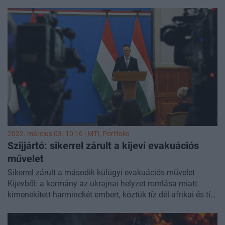
folyósot a Krím és a szakadárok által uralt Donbasz között.
A Kijev felé induló hatalmas katonai konvoj várakozik,
Harkov pedig egyre durvább tüzérségi tűz alatt áll. Szumit,
Csernihivet még mindig nem sikerült bevenni. Így áll a
frontvonal csütörtök délelőtt.
2022. március 03. 10:16 |
MTI
, Portfolio
Szijjártó: sikerrel zárult a kijevi evakuációs
művelet
Sikerrel zárult a második külügyi evakuációs művelet
Kijevből: a kormány az ukrajnai helyzet romlása miatt
kimenekített harminckét embert, köztük tíz dél-afrikai és tíz
nigériai diplomatát az ukrán fővárosból - jelentette be
csütörtökön Szijjártó Péter külgazdasági és