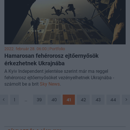
2022. február 28. 06:00 | Portfolio
Hamarosan fehérorosz ejtőernyősök
érkezhetnek Ukrajnába
A Kyiv Independent jelentése szerint már ma reggel
fehérorosz ejtőernyősöket vezényelhetnek Ukrajnába -
számolt be a brit
Sky News
.
1
...
39
40
41
42
43
44