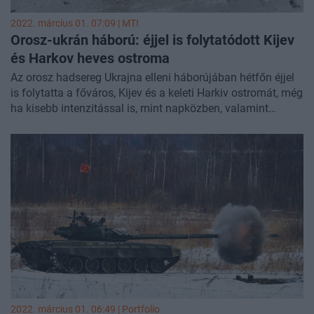
2022. március 01. 07:09 |
MTI
Orosz-ukrán háború: éjjel is folytatódott Kijev
és Harkov heves ostroma
Az orosz hadsereg Ukrajna elleni háborújában hétfőn éjjel
is folytatta a főváros, Kijev és a keleti Harkiv ostromát, még
ha kisebb intenzitással is, mint napközben, valamint
műholdképek tanúsága szerint egy több mint 60 kilométer
hosszú orosz katonai járműoszlop tartott Kijev felé -
jelentették hírügynökségek.
2022. március 01. 06:49 | Portfolio